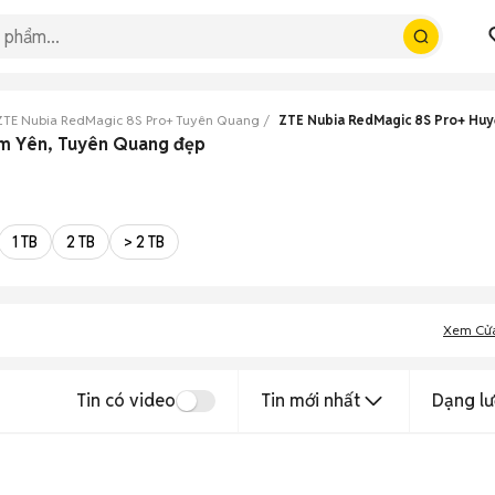
ZTE Nubia RedMagic 8S Pro+ Tuyên Quang
ZTE Nubia RedMagic 8S Pro+ Hu
àm Yên, Tuyên Quang đẹp
1 TB
2 TB
> 2 TB
Xem Cử
Tin có video
Tin mới nhất
Dạng lư