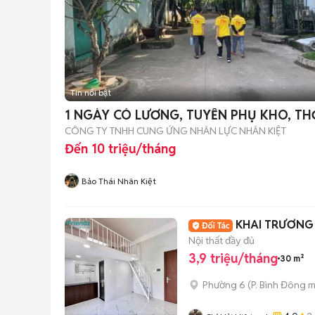
Tin nổi bật
1 NGÀY CÓ LƯƠNG, TUYỂN PHỤ KHO, T
CÔNG TY TNHH CUNG ỨNG NHÂN LỰC NHÂN KIỆT
Đến 10 triệu/tháng
Bảo Thái Nhân Kiệt
KHAI TRƯƠNG
Nội thất đầy đủ
3,9 triệu/tháng
30 m²
Phường 6
(
P. Bình Đông
m