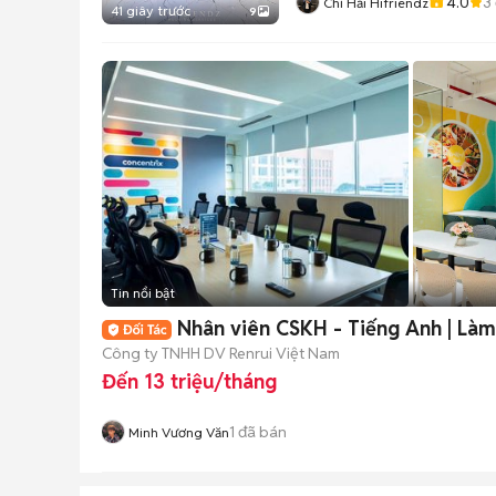
4.0
3
Chí Hải Hifriendz
41 giây trước
9
Tin nổi bật
Nhân viên CSKH - Tiếng Anh | Là
Công ty TNHH DV Renrui Việt Nam
Đến 13 triệu/tháng
1
đã bán
Minh Vương Văn