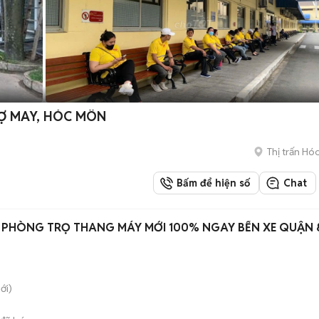
HỢ MAY, HÓC MÔN
Thị trấn Hó
Bấm để hiện số
Chat
 PHÒNG TRỌ THANG MÁY MỚI 100% NGAY BẾN XE QUẬN 
ới)