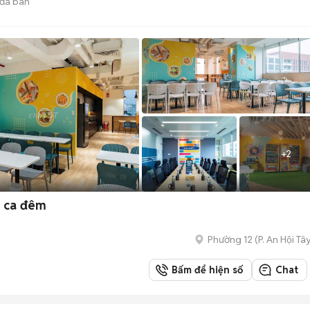
đã bán
+
2
m ca đêm
Phường 12
(
P. An Hội Tâ
Bấm để hiện số
Chat