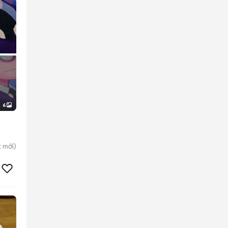
6
c
mới)