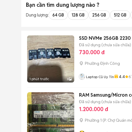
Bạn cần tìm
dung lượng
nào ?
Dung lượng:
64 GB
128 GB
256 GB
512 GB
SSD NVMe 256GB 2230 
Đã sử dụng (chưa sửa chữa)
730.000 đ
Phường Định Công
4.4
6
Laptop Cũ Uy Tín
1 phút trước
3
RAM Samsung/Micron còn
Đã sử dụng (chưa sửa chữa)
1.200.000 đ
Phường 1
(
P. Chợ Quán
mớ