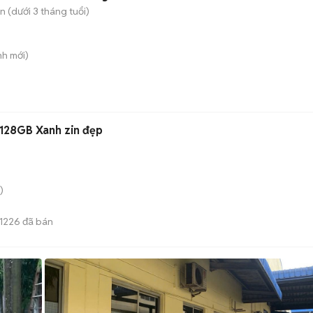
 (dưới 3 tháng tuổi)
nh
mới)
128GB Xanh zin đẹp
)
1226
đã bán