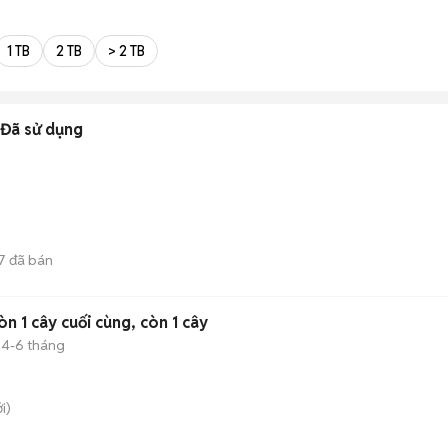
1 TB
2 TB
> 2 TB
Đã sử dụng
7
đã bán
 1 cây cuối cùng, còn 1 cây
4-6 tháng
i)