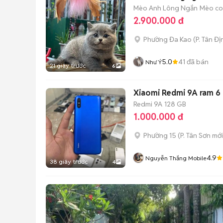
Mèo Anh Lông Ngắn
Mèo con
2.900.000 đ
Phường Đa Kao
(
P. Tân Đị
5.0
41
đã bán
Như Ý
21 giây trước
6
Xiaomi Redmi 9A ram 6 
Redmi 9A
128 GB
1.000.000 đ
Phường 15
(
P. Tân Sơn
mới
4.9
Nguyễn Thắng Mobile
38 giây trước
4