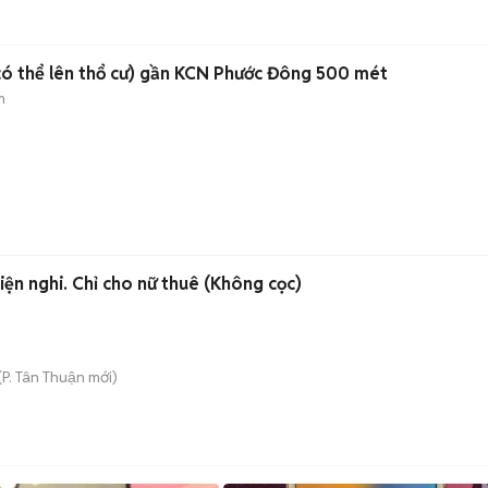
(có thể lên thổ cư) gần KCN Phước Đông 500 mét
m
iện nghi. Chỉ cho nữ thuê (Không cọc)
(
P. Tân Thuận
mới)