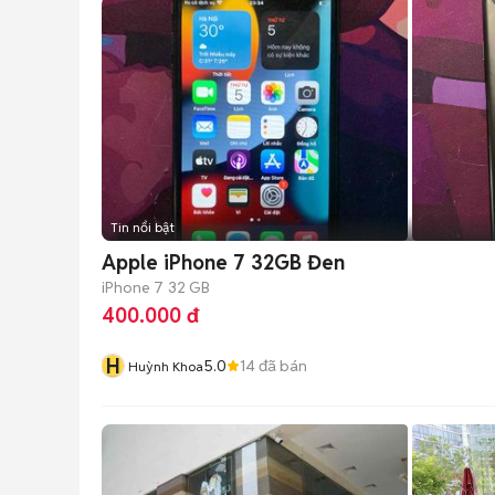
Tin nổi bật
Apple iPhone 7 32GB Đen
iPhone 7
32 GB
400.000 đ
H
5.0
14
đã bán
Huỳnh Khoa