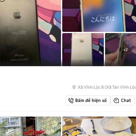
+
2
Xã Vĩnh Lộc B
(
Xã Tân Vĩnh Lộ
Bấm để hiện số
Chat