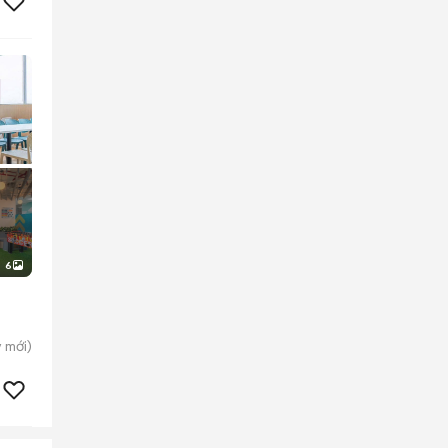
6
y
mới)