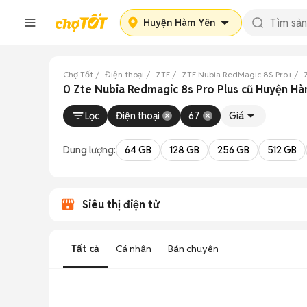
Huyện Hàm Yên
Chợ Tốt
Điện thoại
ZTE
ZTE Nubia RedMagic 8S Pro+
0 Zte Nubia Redmagic 8s Pro Plus cũ Huyện H
Lọc
Điện thoại
67
Giá
Dung lượng:
64 GB
128 GB
256 GB
512 GB
Siêu thị điện tử
Tất cả
Cá nhân
Bán chuyên