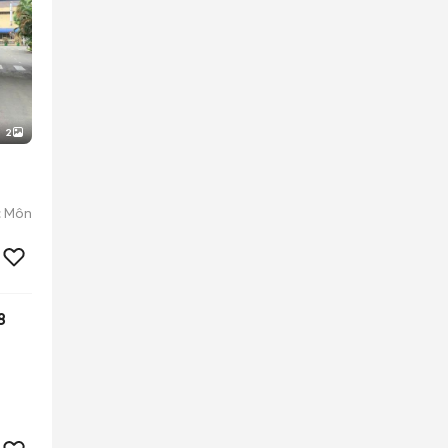
2
c Môn
8