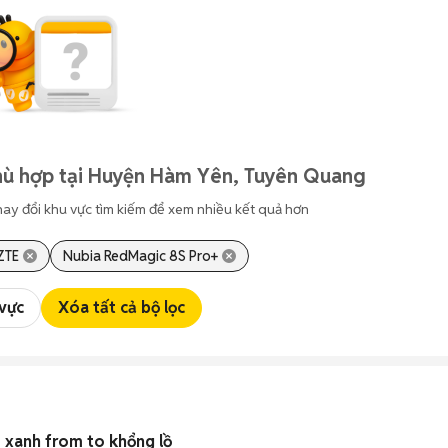
hù hợp tại Huyện Hàm Yên, Tuyên Quang
hay đổi khu vực tìm kiếm để xem nhiều kết quả hơn
ZTE
Nubia RedMagic 8S Pro+
 vực
Xóa tất cả bộ lọc
 xanh from to khổng lồ