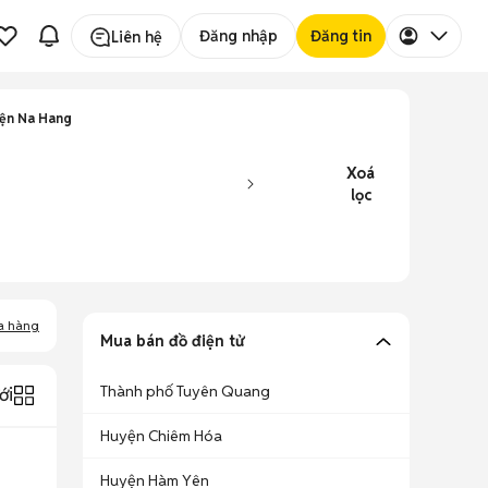
Đăng nhập
Đăng tin
Liên hệ
yện Na Hang
Xoá
lọc
a hàng
Mua bán đồ điện tử
Thành phố Tuyên Quang
ới
Huyện Chiêm Hóa
Huyện Hàm Yên