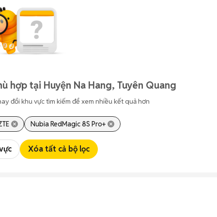
hù hợp tại Huyện Na Hang, Tuyên Quang
hay đổi khu vực tìm kiếm để xem nhiều kết quả hơn
ZTE
Nubia RedMagic 8S Pro+
 vực
Xóa tất cả bộ lọc