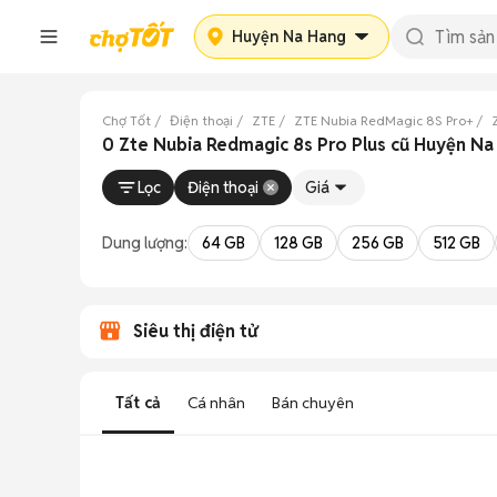
Huyện Na Hang
Chợ Tốt
Điện thoại
ZTE
ZTE Nubia RedMagic 8S Pro+
0 Zte Nubia Redmagic 8s Pro Plus cũ Huyện N
Lọc
Điện thoại
Giá
Dung lượng:
64 GB
128 GB
256 GB
512 GB
Siêu thị điện tử
Tất cả
Cá nhân
Bán chuyên