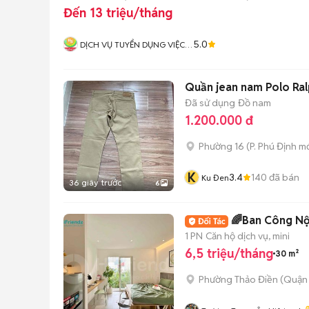
Đến 13 triệu/tháng
5.0
DỊCH VỤ TUYỂN DỤNG VIỆC
LÀM HƯƠNG SƠN
Quần jean nam Polo Ral
Đã sử dụng
Đồ nam
1.200.000 đ
Phường 16
(
P. Phú Định
mớ
K
3.4
140
đã bán
Ku Đen
36 giây trước
6
🌈Ban Công Nội
1 PN
Căn hộ dịch vụ, mini
6,5 triệu/tháng
30 m²
Phường Thảo Điền (Quận 