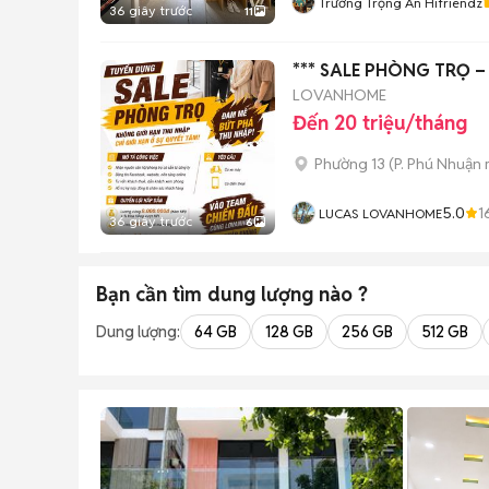
Trương Trọng Ân Hifriendz
36 giây trước
11
*** SALE PHÒNG TRỌ 
LOVANHOME
Đến 20 triệu/tháng
Phường 13
(
P. Phú Nhuận
5.0
1
LUCAS LOVANHOME
36 giây trước
6
Bạn cần tìm
dung lượng
nào ?
Dung lượng:
64 GB
128 GB
256 GB
512 GB