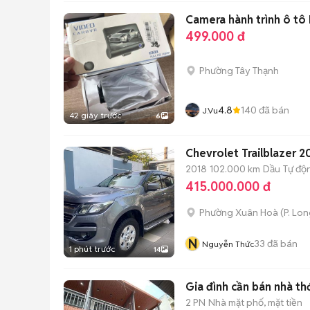
Camera hành trình ô tô 
499.000 đ
Phường Tây Thạnh
4.8
140
đã bán
J.Vu
42 giây trước
6
Chevrolet Trailblazer 2
2018
102.000 km
Dầu
Tự độ
415.000.000 đ
Phường Xuân Hoà
(
P. Lo
N
33
đã bán
Nguyễn Thức
1 phút trước
14
Gia đình cần bán nhà th
2 PN
Nhà mặt phố, mặt tiền