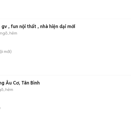
v , fun nội thất , nhà hiện dại mới
 ngõ, hẻm
ội
mới)
ng Âu Cơ, Tân Bình
gõ, hẻm
)