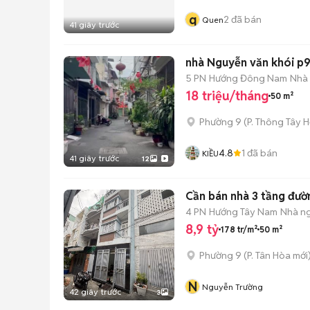
q
2
đã bán
Quen
41 giây trước
nhà Nguyễn văn khói p9 g
5 PN
Hướng Đông Nam
Nhà
18 triệu/tháng
50 m²
Phường 9
(
P. Thông Tây H
4.8
1
đã bán
KIỀU
41 giây trước
12
Cần bán nhà 3 tầng đườ
4 PN
Hướng Tây Nam
Nhà n
8,9 tỷ
178 tr/m²
50 m²
Phường 9
(
P. Tân Hòa
mới
N
Nguyễn Trường
42 giây trước
3