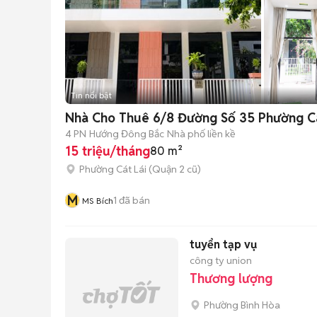
Tin nổi bật
Nhà Cho Thuê 6/8 Đường Số 35 Phường C
4 PN
Hướng Đông Bắc
Nhà phố liền kề
15 triệu/tháng
80 m²
Phường Cát Lái (Quận 2 cũ)
M
1
đã bán
MS Bích
tuyển tạp vụ
công ty union
Thương lượng
Phường Bình Hòa