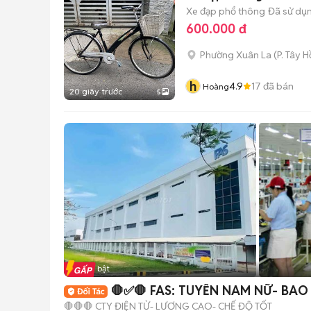
Xe đạp phổ thông
Đã sử dụ
600.000 đ
Phường Xuân La
(
P. Tây H
h
4.9
17
đã bán
Hoàng
20 giây trước
5
Tin nổi bật
🛑✅🛑 FAS: TUYỂN NAM NỮ- BAO
🛑🛑🛑 CTY ĐIỆN TỬ- LƯƠNG CAO- CHẾ ĐỘ TỐT