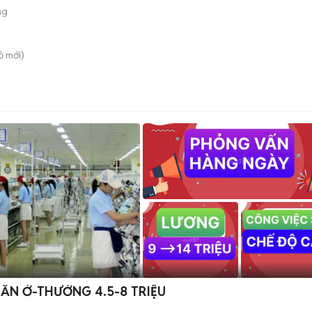
ng
ồ
mới)
 ĂN Ở-THƯỞNG 4.5-8 TRIỆU