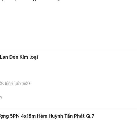
Lan Đen Kim loại
(
P. Bình Tân
mới)
n
hượng 5PN 4x18m Hẻm Huỳnh Tấn Phát Q.7