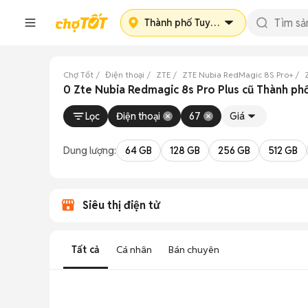
Thành phố Tuyên Quang
Chợ Tốt
Điện thoại
ZTE
ZTE Nubia RedMagic 8S Pro+
0 Zte Nubia Redmagic 8s Pro Plus cũ Thành p
Lọc
Điện thoại
67
Giá
Dung lượng:
64 GB
128 GB
256 GB
512 GB
Siêu thị điện tử
Tất cả
Cá nhân
Bán chuyên