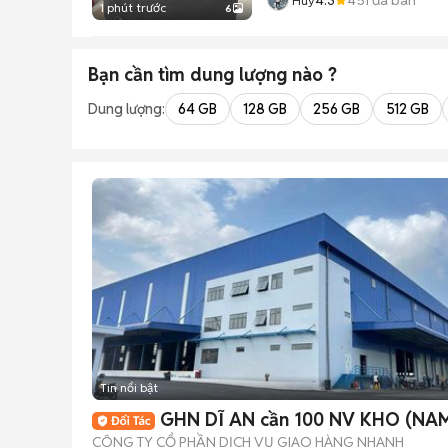
Huy
1 phút trước
6
Bạn cần tìm
dung lượng
nào ?
Dung lượng:
64 GB
128 GB
256 GB
512 GB
Tin nổi bật
GHN DĨ AN cần 100 NV KHO (NAM
CÔNG TY CỔ PHẦN DỊCH VỤ GIAO HÀNG NHANH