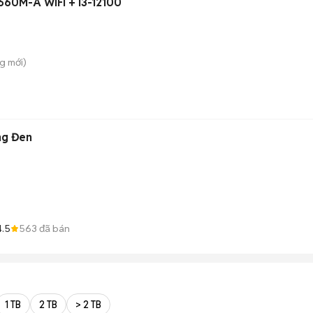
60M-A WIFI + i3-12100
ng
mới)
ng Đen
4.5
563
đã bán
1 TB
2 TB
> 2 TB