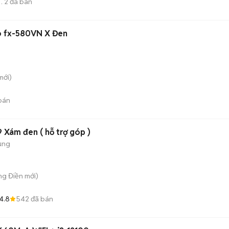
2
đã bán
io fx-580VN X Đen
mới)
bán
 Xám đen ( hỗ trợ góp )
ụng
ng Điền
mới)
4.8
542
đã bán