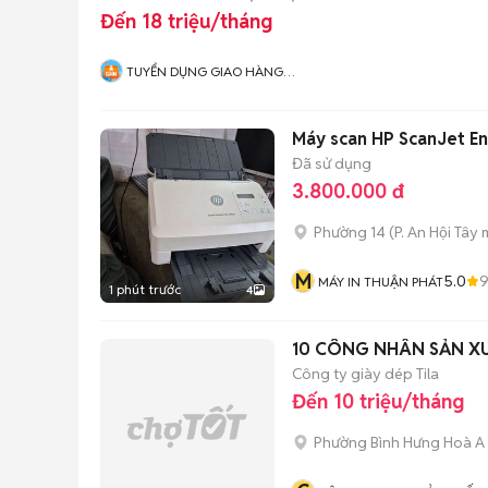
Đến 18 triệu/tháng
TUYỂN DỤNG GIAO HÀNG
NHANH MIỀN NAM
Máy scan HP ScanJet En
Đã sử dụng
3.800.000 đ
Phường 14
(
P. An Hội Tây
m
M
5.0
MÁY IN THUẬN PHÁT
1 phút trước
4
10 CÔNG NHÂN SẢN XU
Công ty giày dép Tila
Đến 10 triệu/tháng
Phường Bình Hưng Hoà A