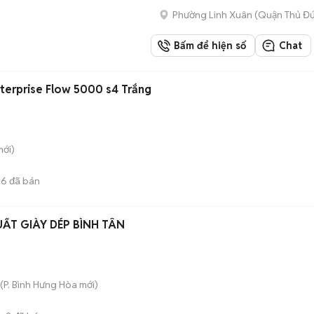
Phường Linh Xuân (Quận Thủ Đứ
Bấm để hiện số
Chat
terprise Flow 5000 s4 Trắng
ới)
96
đã bán
ẤT GIÀY DÉP BÌNH TÂN
(
P. Bình Hưng Hòa
mới)