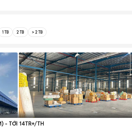
1 TB
2 TB
> 2 TB
) - TỚI 14TR+/TH