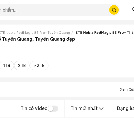
ZTE Nubia RedMagic 8S Pro+ Tuyên Quang
ZTE Nubia RedMagic 8S Pro+ Th
hố Tuyên Quang, Tuyên Quang đẹp
1 TB
2 TB
> 2 TB
Xem Cử
Tin có video
Tin mới nhất
Dạng lư