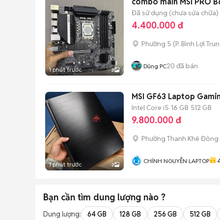
combo main MSI PRO B6
Đã sử dụng (chưa sửa chữa)
4.400.000 đ
Phường 5
(
P. Bình Lợi Tru
20
đã bán
Dũng PC
1 phút trước
3
MSI GF63 Laptop Gami
Intel Core i5
16 GB
512 GB
9.800.000 đ
Phường Thanh Khê Đông
CHÍNH NGUYỄN LAPTOP
1 phút trước
3
Bạn cần tìm
dung lượng
nào ?
Dung lượng:
64 GB
128 GB
256 GB
512 GB