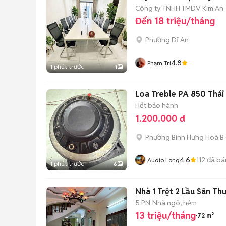
Công ty TNHH TMDV Kim An
Đến 18 triệu/tháng
Phường Dĩ An
4.8
Phạm Trí
1 phút trước
1
Loa Treble PA 850 Thái 
Hết bảo hành
1.200.000 đ
Phường Bình Hưng Hoà B
4.6
112
đã bá
Audio Long
1 phút trước
6
Nhà 1 Trệt 2 Lầu Sân T
5 PN
Nhà ngõ, hẻm
13 triệu/tháng
72 m²