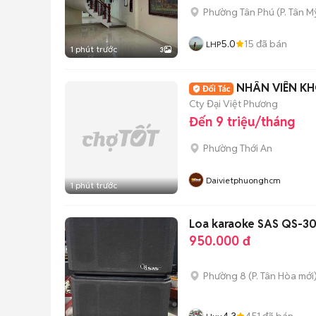
Phường Tân Phú
(
P. Tân My
5.0
15
đã bán
LHP
1 phút trước
3
NHÂN VIÊN K
Cty Đại Việt Phương
Đến 9 triệu/tháng
Phường Thới An
Daivietphuonghcm
1 phút trước
Loa karaoke SAS QS-30
950.000 đ
Phường 8
(
P. Tân Hòa
mới
4.3
451
đã bán