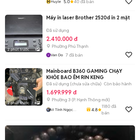
H
5.0
40
đã bán
Huyle
Máy in laser Brother 2520d in 2 mặt
Đã sử dụng
2.410.000 đ
Phường Phú Thạnh
2 phút trước
1
7
đã bán
Van Do
Mainboard B360 GAMING CHẠY
KHỎE BAO ÊM RIN KENG
Đã sử dụng (chưa sửa chữa)
Còn bảo hành
1.699.999 đ
Phường 3
(
P. Hạnh Thông
mới)
2 phút trước
4
1180
đã
4.8
Vi Tính Ngọc
bán
Trang