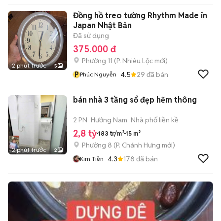
Đồng hồ treo tường Rhythm Made in
Japan Nhật Bản
Đã sử dụng
375.000 đ
Phường 11
(
P. Nhiêu Lộc
mới)
2 phút trước
5
P
4.5
29
đã bán
Phúc Nguyễn
bán nhà 3 tầng sổ đẹp hẽm thông
2 PN
Hướng Nam
Nhà phố liền kề
2,8 tỷ
183 tr/m²
15 m²
Phường 8
(
P. Chánh Hưng
mới)
2 phút trước
2
4.3
178
đã bán
Kim Tiền