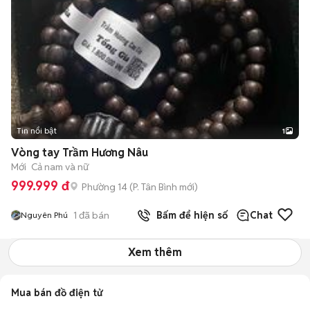
Tin nổi bật
1
Vòng tay Trầm Hương Nâu
Mới
Cả nam và nữ
999.999 đ
Phường 14
(
P. Tân Bình
mới)
1
đã bán
Bấm để hiện số
Chat
Nguyên Phú
Xem thêm
Mua bán đồ điện tử