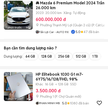
🚘 Mazda 6 Premium Model 2024 Trắng
26.000 km
2023
20.000 km
Xăng
Tự động
600.000.000 đ
Phường Thạnh Mỹ Lợi (Quận 2 cũ)
(
P. Cát Lái
m
1 phút trước
11
5.0
47
đã bán
Tấn Lợi Car - AUTO 9X
Bạn cần tìm
dung lượng
nào ?
Dung lượng:
64 GB
128 GB
256 GB
512 GB
1 TB
2 
HP Elitebook 1030 G1 m7-
6Y75/16/128/FHD, 98%
Khác
16 GB
< 128 GB
SSD
3.500.000 đ
Phường 1
(
P. Chợ Quán
mới)
1 phút trước
4
5.0
1080
đã bán
PHAN MINH MB