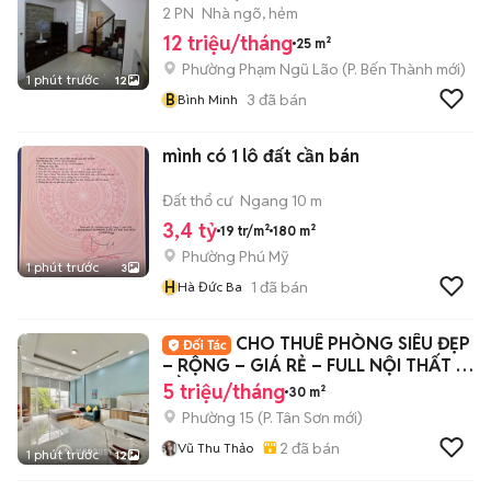
2 PN
Nhà ngõ, hẻm
12 triệu/tháng
25 m²
Phường Phạm Ngũ Lão
(
P. Bến Thành
mới)
1 phút trước
12
B
3
đã bán
Bình Minh
mình có 1 lô đất cần bán
Đất thổ cư
Ngang 10 m
3,4 tỷ
19 tr/m²
180 m²
Phường Phú Mỹ
1 phút trước
3
H
1
đã bán
Hà Đức Ba
CHO THUÊ PHÒNG SIÊU ĐẸP
– RỘNG – GIÁ RẺ – FULL NỘI THẤT –
GẦN ĐƯỜNG CỘ
5 triệu/tháng
30 m²
Phường 15
(
P. Tân Sơn
mới)
2
đã bán
Vũ Thu Thảo
1 phút trước
12