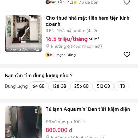
4.3
178
đã bán
Kim Tiền
Cho thuê nhà mặt tiền hẻm tiện kinh
doanh
3 PN
Nhà mặt phố, mặt tiền
16,5 triệu/tháng
60 m²
Phường 6
(
P. An Nhơn
mới)
1 phút trước
4
b
Bùi Mạnh Dũng
Bạn cần tìm
dung lượng
nào ?
Dung lượng:
64 GB
128 GB
256 GB
512 GB
1 TB
2 
Tủ lạnh Aqua mini Đen tiết kiệm điện
Đã sử dụng
< 100 lít
800.000 đ
Phường 7
(
P. Bình Đông
mới)