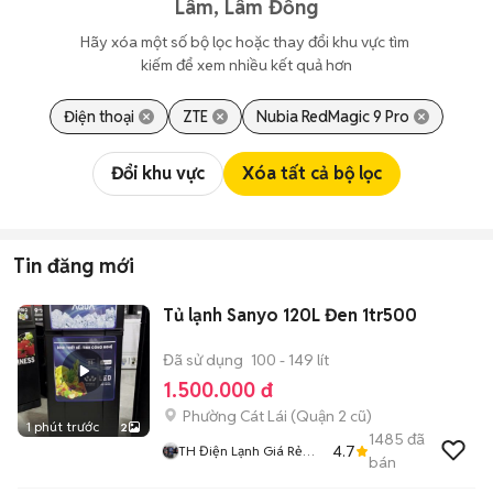
Lâm, Lâm Đồng
Hãy xóa một số bộ lọc hoặc thay đổi khu vực tìm 
kiếm để xem nhiều kết quả hơn
Điện thoại
ZTE
Nubia RedMagic 9 Pro
Đổi khu vực
Xóa tất cả bộ lọc
Tin đăng mới
Tủ lạnh Sanyo 120L Đen 1tr500
Đã sử dụng
100 - 149 lít
1.500.000 đ
Phường Cát Lái (Quận 2 cũ)
1 phút trước
2
1485
đã
4.7
TH Điện Lạnh Giá Rẻ
bán
Siêu Rẻ HCM