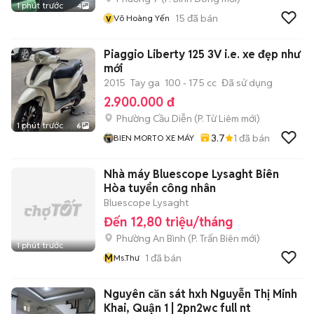
1 phút trước
4
v
15
đã bán
Võ Hoàng Yến
Piaggio Liberty 125 3V i.e. xe đẹp như
mới
2015
Tay ga
100 - 175 cc
Đã sử dụng
2.900.000 đ
Phường Cầu Diễn
(
P. Từ Liêm
mới)
1 phút trước
6
3.7
1
đã bán
BIEN MORTO XE MÁY
Nhà máy Bluescope Lysaght Biên
Hòa tuyển công nhân
Bluescope Lysaght
Đến 12,80 triệu/tháng
Phường An Bình
(
P. Trấn Biên
mới)
1 phút trước
M
1
đã bán
Ms.Thư
Nguyên căn sát hxh Nguyễn Thị Minh
Khai, Quận 1 | 2pn2wc full nt