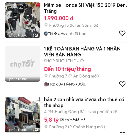
Mâm xe Honda SH Việt 150 2019 Đen,
Trắng
1.990.000 đ
Phường 15
(
P. Tân Sơn
mới)
6
đã bán
Thi Gia Huy
1 phút trước
12
1 KẾ TOÁN BÁN HÀNG VÀ 1 NHÂN
VIÊN BÁN HÀNG
SHOP RƯỢU THIÊN KỲ
Đến 10 triệu/tháng
Phường 7
(
P. An Đông
mới)
1 phút trước
HKD CỬA HÀNG RƯỢU
NGOẠI THIÊN KỲ
bán 2 căn nhà vừa ở vừa cho thuê có
thu nhập
4 PN
Hướng Đông Bắc
Nhà phố liền kề
5,8 tỷ
121 tr/m²
48 m²
Phường 2
(
P. Chánh Hưng
mới)
1 phút trước
12