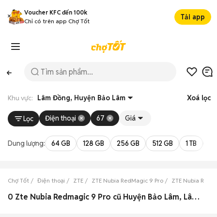
Voucher KFC đến 100k
Tải app
Chỉ có trên app Chợ Tốt
Khu vực:
Lâm Đồng, Huyện Bảo Lâm
Xoá lọc
Điện thoại
67
Giá
Lọc
Dung lượng:
64 GB
128 GB
256 GB
512 GB
1 TB
2 
Chợ Tốt
Điện thoại
ZTE
ZTE Nubia RedMagic 9 Pro
ZTE Nubia RedM
0 Zte Nubia Redmagic 9 Pro cũ Huyện Bảo Lâm, Lâm Đồng đẹp