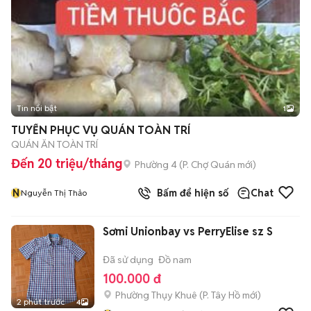
Tin nổi bật
1
TUYỂN PHỤC VỤ QUÁN TOÀN TRÍ
QUÁN ĂN TOÀN TRÍ
Đến 20 triệu/tháng
Phường 4
(
P. Chợ Quán
mới)
N
Bấm để hiện số
Chat
Nguyễn Thị Thảo
Sơmi Unionbay vs PerryElise sz S
Đã sử dụng
Đồ nam
100.000 đ
Phường Thụy Khuê
(
P. Tây Hồ
mới)
2 phút trước
4