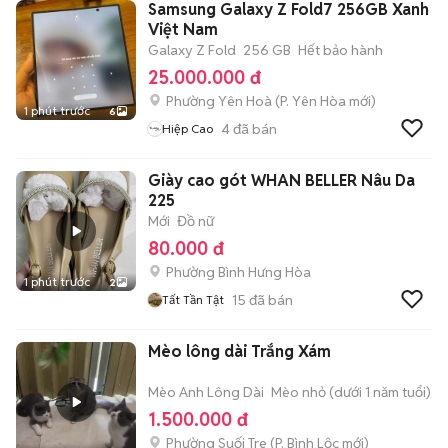
Samsung Galaxy Z Fold7 256GB Xanh
Việt Nam
Galaxy Z Fold
256 GB
Hết bảo hành
25.000.000 đ
Phường Yên Hoà
(
P. Yên Hòa
mới)
1 phút trước
6
4
đã bán
Hiệp Cao
Giày cao gót WHAN BELLER Nâu Da
225
Mới
Đồ nữ
80.000 đ
Phường Bình Hưng Hòa
1 phút trước
2
15
đã bán
Tất Tần Tật
Mèo lông dài Trắng Xám
Mèo Anh Lông Dài
Mèo nhỏ (dưới 1 năm tuổi)
1.500.000 đ
Phường Suối Tre
(
P. Bình Lộc
mới)