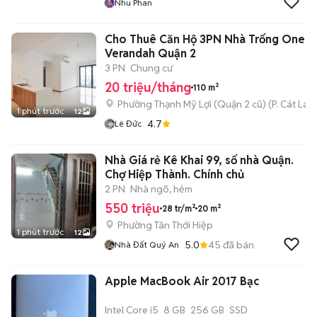
Nhu Phan
Cho Thuê Căn Hộ 3PN Nhà Trống One
Verandah Quận 2
3 PN
Chung cư
20 triệu/tháng
110 m²
Phường Thạnh Mỹ Lợi (Quận 2 cũ)
(
P. Cát Lái
m
1 phút trước
12
4.7
Lê Đức
Nhà Giá rẻ Kê Khai 99, số nhà Quận.
Chợ Hiệp Thành. Chính chủ
2 PN
Nhà ngõ, hẻm
550 triệu
28 tr/m²
20 m²
Phường Tân Thới Hiệp
1 phút trước
12
5.0
45
đã bán
Nhà Đất Quý An
Apple MacBook Air 2017 Bạc
Intel Core i5
8 GB
256 GB
SSD