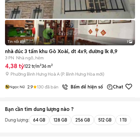
Tin nổi bật
7
+
2
nhà đúc 3 tấm khu Gò Xoài, dt 4x9, đường lk 8,9
3 PN
Nhà ngõ, hẻm
4,38 tỷ
122 tr/m²
36 m²
Phường Bình Hưng Hoà A
(
P. Bình Hưng Hòa
mới)
N
2.9
130
đã bán
Bấm để hiện số
Chat
Ngọc Nữ
Bạn cần tìm
dung lượng
nào ?
Dung lượng:
64 GB
128 GB
256 GB
512 GB
1 TB
2 