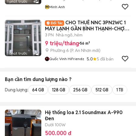
1 phút trước
4
M
Minh Anh
CHO THUÊ NNC 3PN2WC 1
MÁY LẠNH GẦN BÌNH THẠNH-CHỢ
HẠNH THÔNG TÂY
3 PN
Nhà ngõ, hẻm
9 triệu/tháng
56 m²
Phường 6
(
P. An Nhơn
mới)
1 phút trước
8
5.0
5
đã bán
Quốc Vinh HiFriendz
Bạn cần tìm
dung lượng
nào ?
Dung lượng:
64 GB
128 GB
256 GB
512 GB
1 TB
2 
Hệ thống loa 2.1 Soundmax A-990
Đen
Dưới 100W
500.000 đ