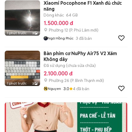
Xiaomi Pocophone F1 Xanh đủ chức
năng
Dòng khác
64 GB
1.500.000 đ
Phường 12
(
P. Phú Lâm
mới)
1 phút trước
2
3
đã bán
Ngô Hồng Phúc
Bàn phím cơ NuPhy Air75 V2 Xám
Không dây
Đã sử dụng (chưa sửa chữa)
2.100.000 đ
Phường 26
(
P. Bình Thạnh
mới)
1 phút trước
2
N
3.0
4
đã bán
Nguyen