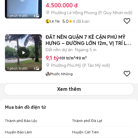
4.500.000 đ
Phường Lê Hồng Phong
(
P. Quy Nhơn
mới)
1 phút trước
6
L
5.0
4
đã bán
Lê Tài
ĐẤT NỀN QUẬN 7 KỀ CẬN PHÚ MỸ
HƯNG – ĐƯỜNG LỚN 12m, VỊ TRÍ LÝ
TƯỞNG
Đất nền dự án
Ngang 5 m
9,1 tỷ
101 tr/m²
90 m²
Phường Phú Mỹ
(
P. Tân Mỹ
mới)
1 phút trước
5
Phước Nhũng
Xem thêm
Mua bán đồ điện tử
Thành phố Bảo Lộc
Thành phố Đà Lạt
Huyện Bảo Lâm
Huyện Cát Tiên