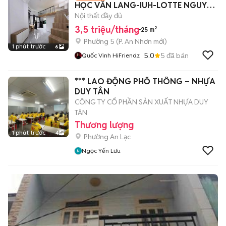
HỌC VĂN LANG-IUH-LOTTE NGUYỄN
VĂN LƯỢNG
Nội thất đầy đủ
3,5 triệu/tháng
25 m²
Phường 5
(
P. An Nhơn
mới)
1 phút trước
6
5.0
5
đã bán
Quốc Vinh HiFriendz
*** LAO ĐỘNG PHỔ THÔNG – NHỰA
DUY TÂN
CÔNG TY CỔ PHẦN SẢN XUẤT NHỰA DUY
TÂN
Thương lượng
1 phút trước
4
Phường An Lạc
Ngọc Yến Lưu