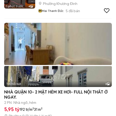
Phường Khương Đình
1 phút trước
4
M
5
đã bán
Mai Thanh Đức
Tin nổi bật
3
NHÀ QUẬN 10- 2 MẶT HẺM XE HƠI- FULL NỘI THẤT Ở
NGAY.
2 PN
Nhà ngõ, hẻm
5,95 tỷ
192 tr/m²
31 m²
Phường 9
(
P. Vườn Lài
mới)