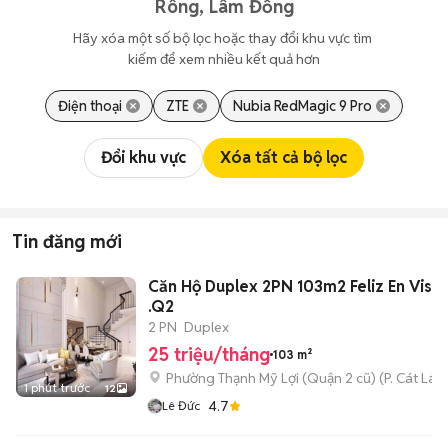
Rông, Lâm Đồng
Hãy xóa một số bộ lọc hoặc thay đổi khu vực tìm 
kiếm để xem nhiều kết quả hơn
Điện thoại
ZTE
Nubia RedMagic 9 Pro
Đổi khu vực
Xóa tất cả bộ lọc
Tin đăng mới
Căn Hộ Duplex 2PN 103m2 Feliz En Vista
.Q2
2 PN
Duplex
25 triệu/tháng
103 m²
Phường Thạnh Mỹ Lợi (Quận 2 cũ)
(
P. Cát Lái
m
1 phút trước
12
4.7
Lê Đức