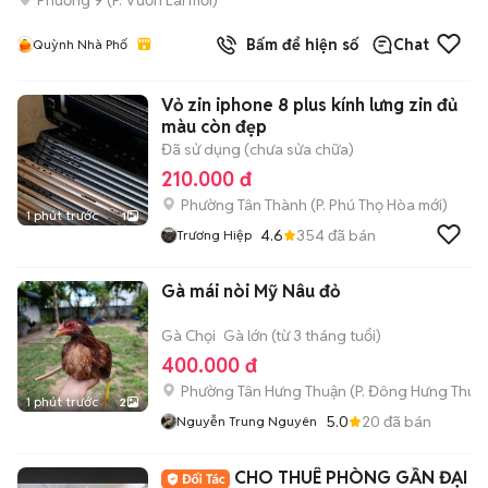
Bấm để hiện số
Chat
Quỳnh Nhà Phố
Vỏ zin iphone 8 plus kính lưng zin đủ
màu còn đẹp
Đã sử dụng (chưa sửa chữa)
210.000 đ
Phường Tân Thành
(
P. Phú Thọ Hòa
mới)
1 phút trước
1
4.6
354
đã bán
Trương Hiệp
Gà mái nòi Mỹ Nâu đỏ
Gà Chọi
Gà lớn (từ 3 tháng tuổi)
400.000 đ
Phường Tân Hưng Thuận
(
P. Đông Hưng Thuậ
1 phút trước
2
5.0
20
đã bán
Nguyễn Trung Nguyên
CHO THUÊ PHÒNG GẦN ĐẠI