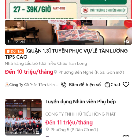
Tin nổi bật
6
+
2
[QUẬN 1,3] TUYỂN PHỤC VỤ/LỄ TÂN LƯƠNG
TIPS CAO
Nhà hàng Lẩu bò tươi Triều Châu Tian Long
Đến 10 triệu/tháng
Phường Bến Nghé
(
P. Sài Gòn
mới)
Bấm để hiện số
Chat
Công Ty Cổ Phần Tầm Nhìn
Quốc Tế Aladdin
Tuyển dụng Nhân viên Phụ bếp
CÔNG TY TNHH HỦ TIẾU HỒNG PHÁT
Đến 11 triệu/tháng
Phường 5
(
P. Bàn Cờ
mới)
1 phút trước
6