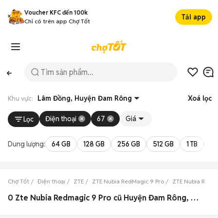
Voucher KFC đến 100k
Tải app
Chỉ có trên app Chợ Tốt
Khu vực:
Lâm Đồng, Huyện Đam Rông
Xoá lọc
Điện thoại
67
Giá
Lọc
Dung lượng:
64 GB
128 GB
256 GB
512 GB
1 TB
2 
Chợ Tốt
Điện thoại
ZTE
ZTE Nubia RedMagic 9 Pro
ZTE Nubia RedM
0 Zte Nubia Redmagic 9 Pro cũ Huyện Đam Rông, Lâm Đồng đẹp