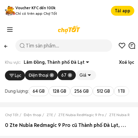
Voucher KFC đến 100k
Tải app
Chỉ có trên app Chợ Tốt
Khu vực:
Lâm Đồng, Thành phố Đà Lạt
Xoá lọc
Điện thoại
67
Giá
Lọc
Dung lượng:
64 GB
128 GB
256 GB
512 GB
1 TB
2 
Chợ Tốt
Điện thoại
ZTE
ZTE Nubia RedMagic 9 Pro
ZTE Nubia RedM
0 Zte Nubia Redmagic 9 Pro cũ Thành phố Đà Lạt, Lâm Đồng đẹp