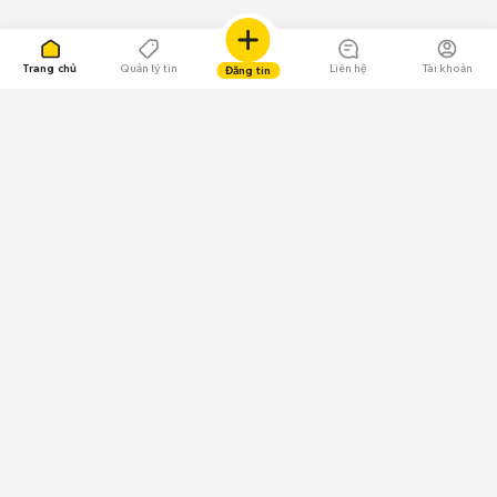
Trang chủ
Quản lý tin
Liên hệ
Tài khoản
Đăng tin
109.000 Bình chọn
Tải ứng dụng Chợ Tốt
Về Chợ Tốt
Quy chế sàn
Chính sách bảo mật
Giải quyết tranh chấp
CÔNG TY TNHH CHỢ TỐT - Người đại diện theo pháp luật:
Nguyễn Trọng Tấn; GPDKKD: 0312120782 do Sở KH & ĐT TP.HCM cấp ngày
11/01/2013;
GPMXH: 185/GP-BTTTT do Bộ Thông tin và Truyền thông
cấp ngày 09/07/2024 - Chịu trách nhiệm
nội dung: Trần Hoàng Ly.
Chính sách sử dụng