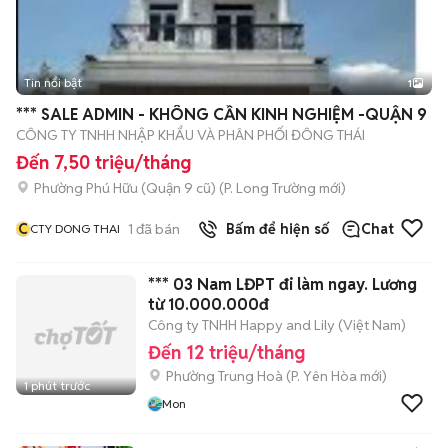
Tin nổi bật
1
*** SALE ADMIN - KHÔNG CẦN KINH NGHIỆM -QUẬN 9
CÔNG TY TNHH NHẬP KHẨU VÀ PHÂN PHỐI ĐÔNG THÁI
Đến 7,50 triệu/tháng
Phường Phú Hữu (Quận 9 cũ)
(
P. Long Trường
mới)
C
1
đã bán
Bấm để hiện số
Chat
CTY DONG THAI
*** 03 Nam LĐPT đi làm ngay. Lương
từ 10.000.000đ
Công ty TNHH Happy and Lily (Việt Nam)
Đến 12 triệu/tháng
Phường Trung Hoà
(
P. Yên Hòa
mới)
1 phút trước
Mon