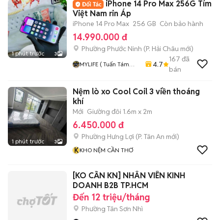
iPhone 14 Pro Max 256G Tím
Việt Nam rin Áp
iPhone 14 Pro Max
256 GB
Còn bảo hành
14.990.000 đ
Phường Phước Ninh
(
P. Hải Châu
mới)
1 phút trước
3
167
đã
4.7
MYLIFE ( Tuấn Tám
bán
Tám Đà Nẵng )
Chuyên Smarphone,
Nệm lò xo Cool Coil 3 viền thoáng
MTB, Nokia, Mobiado,
Vertu Các Loại
khí
Mới
Giường đôi 1.6m x 2m
6.450.000 đ
Phường Hưng Lợi
(
P. Tân An
mới)
1 phút trước
3
K
KHO NỆM CẦN THƠ
[KO CẦN KN] NHÂN VIÊN KINH
DOANH B2B TP.HCM
Đến 12 triệu/tháng
Phường Tân Sơn Nhì