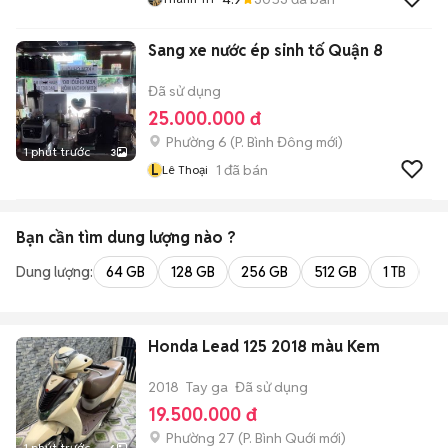
Sang xe nước ép sinh tố Quận 8
Đã sử dụng
25.000.000 đ
Phường 6
(
P. Bình Đông
mới)
1 phút trước
3
L
1
đã bán
Lê Thoại
Bạn cần tìm
dung lượng
nào ?
Dung lượng:
64 GB
128 GB
256 GB
512 GB
1 TB
2 
Honda Lead 125 2018 màu Kem
2018
Tay ga
Đã sử dụng
19.500.000 đ
Phường 27
(
P. Bình Quới
mới)
1 phút trước