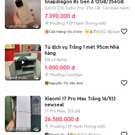
Snapdragon 8s Gen 4 12GB/256GB
iQOO Z10 Turbo Pro
256 GB
Còn bảo hành
7.390.000 đ
Phường 7
(
P. Hạnh Thông
mới)
1 phút trước
6
4.7
412
đã bán
Cửa Hàng Vio Store
Tủ dịch vụ Trắng 1 mét 95cm Nhà
hàng
Đã sử dụng
1.000.000 đ
Phường Cửa Nam
1 phút trước
1
N
Nguyễn Thị Vân Anh
Xiaomi 17 Pro Max Trắng 16/512
newseal
17 Pro Max
512 GB
26.500.000 đ
Phường 1
(
P. Hạnh Thông
mới)
1 phút trước
4
4.9
3053
đã bán
Thanh Tri