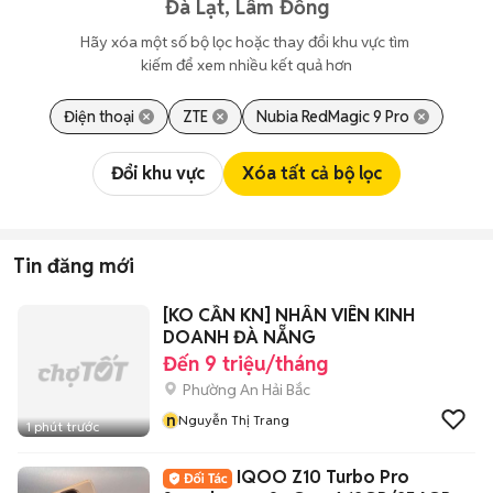
Đà Lạt, Lâm Đồng
Hãy xóa một số bộ lọc hoặc thay đổi khu vực tìm 
kiếm để xem nhiều kết quả hơn
Điện thoại
ZTE
Nubia RedMagic 9 Pro
Đổi khu vực
Xóa tất cả bộ lọc
Tin đăng mới
[KO CẦN KN] NHÂN VIÊN KINH
DOANH ĐÀ NẴNG
Đến 9 triệu/tháng
Phường An Hải Bắc
n
Nguyễn Thị Trang
1 phút trước
IQOO Z10 Turbo Pro