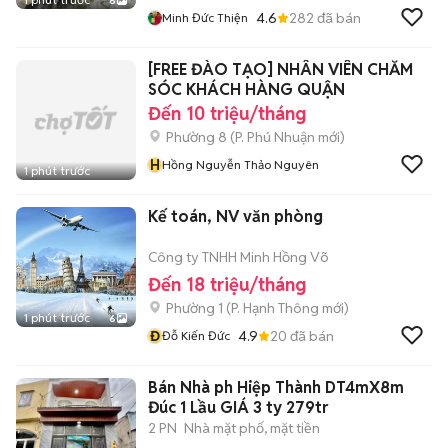
6
4.6
282
đã bán
Minh Đức Thiện
[FREE ĐÀO TẠO] NHÂN VIÊN CHĂM
SÓC KHÁCH HÀNG QUẬN
Đến 10 triệu/tháng
Phường 8
(
P. Phú Nhuận
mới)
H
Hồng Nguyễn Thảo Nguyên
1 phút trước
Kế toán, NV văn phòng
Công ty TNHH Minh Hồng Võ
Đến 18 triệu/tháng
Phường 1
(
P. Hạnh Thông
mới)
1 phút trước
6
Đ
4.9
20
đã bán
Đỗ Kiến Đức
Bán Nhà ph Hiệp Thành DT4mX8m
Đúc 1 Lầu GIÁ 3 ty 279tr
2 PN
Nhà mặt phố, mặt tiền