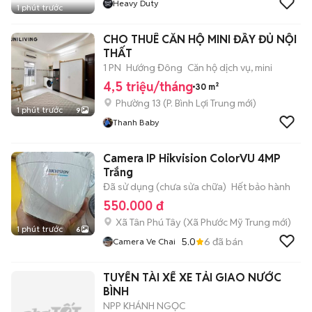
Heavy Duty
1 phút trước
CHO THUÊ CĂN HỘ MINI ĐẦY ĐỦ NỘI
THẤT
1 PN
Hướng Đông
Căn hộ dịch vụ, mini
4,5 triệu/tháng
30 m²
Phường 13
(
P. Bình Lợi Trung
mới)
1 phút trước
9
Thanh Baby
Camera IP Hikvision ColorVU 4MP
Trắng
Đã sử dụng (chưa sửa chữa)
Hết bảo hành
550.000 đ
Xã Tân Phú Tây
(
Xã Phước Mỹ Trung
mới)
1 phút trước
6
5.0
6
đã bán
Camera Ve Chai
TUYỂN TÀI XẾ XE TẢI GIAO NƯỚC
BÌNH
NPP KHÁNH NGỌC