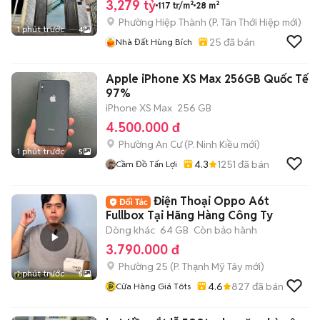
3,279 tỷ
117 tr/m²
28 m²
Phường Hiệp Thành
(
P. Tân Thới Hiệp
mới)
1 phút trước
4
25
đã bán
Nhà Đất Hùng Bích
Apple iPhone XS Max 256GB Quốc Tế
97%
iPhone XS Max
256 GB
4.500.000 đ
Phường An Cư
(
P. Ninh Kiều
mới)
1 phút trước
5
4.3
1251
đã bán
Cầm Đồ Tấn Lợi
Điện Thoại Oppo A6t
Fullbox Tại Hãng Hàng Công Ty
Dòng khác
64 GB
Còn bảo hành
3.790.000 đ
Phường 25
(
P. Thạnh Mỹ Tây
mới)
1 phút trước
5
4.6
827
đã bán
Cửa Hàng Giá Tôts