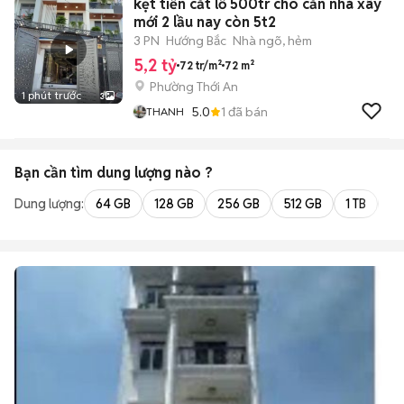
kẹt tiền cắt lỗ 500tr cho căn nhà xây
mới 2 lầu nay còn 5t2
3 PN
Hướng Bắc
Nhà ngõ, hẻm
5,2 tỷ
72 tr/m²
72 m²
Phường Thới An
1 phút trước
3
5.0
1
đã bán
THANH
Bạn cần tìm
dung lượng
nào ?
Dung lượng:
64 GB
128 GB
256 GB
512 GB
1 TB
2 