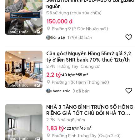
Switch Ionnet IFE-604-60 6 cổng.bao
nguồn
Đã sử dụng (chưa sửa chữa)
150.000 đ
Phường 9
(
P. Đức Nhuận
mới)
1 phút trước
4
1796
đã bán
Bông Lê
Căn góc! Nguyên Hồng 55m2 giá 2,2
tỷ ở liền SHR bank 70% thuê 12tr/th
2 PN
Hướng Tây
Chung cư
2,2 tỷ
40 tr/m²
55 m²
Phường 1
(
P. Hạnh Thông
mới)
1 phút trước
8
3
đã bán
Thanh Trúc
NHÀ 3 TẦNG BÌNH TRƯNG SỔ HỒNG
RIÊNG GIÁ TỐT CHỦ ĐỔI NHÀ TO
BÁN NHANH
2 PN
Nhà ngõ, hẻm
1,83 tỷ
122 tr/m²
15 m²
Phường Bình Trưng Tây (Quận 2 cũ)
1 phút trước
4