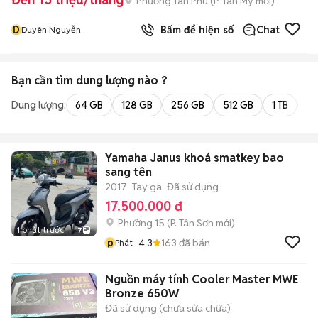
Phường Tân Phú
(
P. Tân Mỹ
mới)
D
Bấm để hiện số
Chat
Duyên Nguyễn
Bạn cần tìm
dung lượng
nào ?
Dung lượng:
64 GB
128 GB
256 GB
512 GB
1 TB
2 
Yamaha Janus khoá smatkey bao
sang tên
2017
Tay ga
Đã sử dụng
17.500.000 đ
Phường 15
(
P. Tân Sơn
mới)
1 phút trước
7
p
4.3
163
đã bán
Phát
Nguồn máy tính Cooler Master MWE
Bronze 650W
Đã sử dụng (chưa sửa chữa)