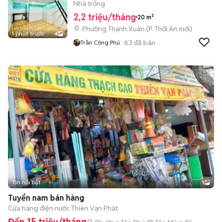
Nhà trống
2,2 triệu/tháng
20 m²
Phường Thạnh Xuân
(
P. Thới An
mới)
1 phút trước
4
63
đã bán
Trần Công Phú
Tin nổi bật
1
Tuyển nam bán hàng
Cửa hàng điện nước Thiên Vạn Phát
Đến 15 triệu/tháng