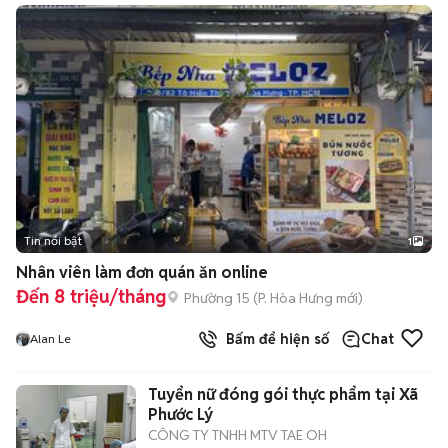
Tin nổi bật
1
Nhân viên làm đơn quán ăn online
Đến 8 triệu/tháng
Phường 15
(
P. Hòa Hưng
mới)
Bấm để hiện số
Chat
Alan Le
Tuyển nữ đóng gói thực phẩm tại Xã
Phước Lý
CÔNG TY TNHH MTV TAE OH