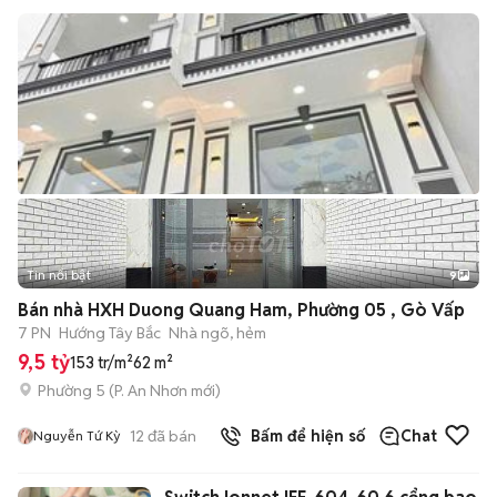
Tin nổi bật
9
+
2
Bán nhà HXH Duong Quang Ham, Phường 05 , Gò Vấp
7 PN
Hướng Tây Bắc
Nhà ngõ, hẻm
9,5 tỷ
153 tr/m²
62 m²
Phường 5
(
P. An Nhơn
mới)
12
đã bán
Bấm để hiện số
Chat
Nguyễn Tứ Kỳ