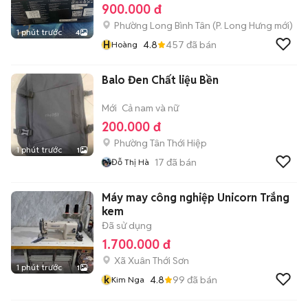
900.000 đ
Phường Long Bình Tân
(
P. Long Hưng
mới)
1 phút trước
4
H
4.8
457
đã bán
Hoàng
Balo Đen Chất liệu Bền
Mới
Cả nam và nữ
200.000 đ
Phường Tân Thới Hiệp
1 phút trước
1
17
đã bán
Đỗ Thị Hà
Máy may công nghiệp Unicorn Trắng
kem
Đã sử dụng
1.700.000 đ
Xã Xuân Thới Sơn
1 phút trước
1
k
4.8
99
đã bán
Kim Nga