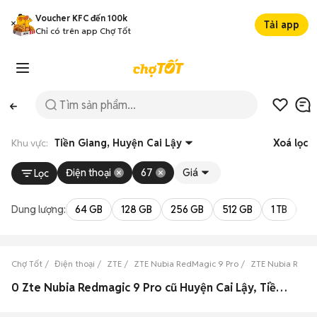
Voucher KFC đến 100k
Tải app
Chỉ có trên app Chợ Tốt
Khu vực:
Tiền Giang, Huyện Cai Lậy
Xoá lọc
Điện thoại
67
Giá
Lọc
Dung lượng:
64 GB
128 GB
256 GB
512 GB
1 TB
2 
Chợ Tốt
Điện thoại
ZTE
ZTE Nubia RedMagic 9 Pro
ZTE Nubia RedMa
0 Zte Nubia Redmagic 9 Pro cũ Huyện Cai Lậy, Tiền Giang đẹp