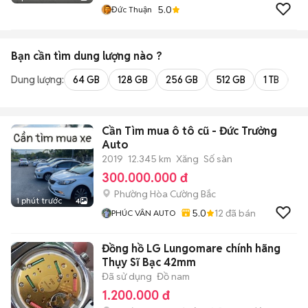
5.0
Đức Thuận
Bạn cần tìm
dung lượng
nào ?
Dung lượng:
64 GB
128 GB
256 GB
512 GB
1 TB
2 
Cần Tìm mua ô tô cũ - Đức Trưởng
Auto
2019
12.345 km
Xăng
Số sàn
300.000.000 đ
Phường Hòa Cường Bắc
1 phút trước
4
5.0
12
đã bán
PHÚC VÂN AUTO
Đồng hồ LG Lungomare chính hãng
Thụy Sĩ Bạc 42mm
Đã sử dụng
Đồ nam
1.200.000 đ