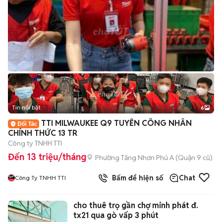
Tin nổi bật
6
+
2
TTI MILWAUKEE Q9 TUYỂN CÔNG NHÂN
CHÍNH THỨC 13 TR
Công ty TNHH TTI
Đến 13 triệu/tháng
Phường Tăng Nhơn Phú A (Quận 9 cũ)
Bấm để hiện số
Chat
Công Ty TNHH TTI
cho thuê trọ gần chợ minh phát đ.
tx21 qua gò vấp 3 phút