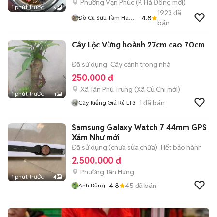
Phường Vạn Phúc
(
P. Hà Đông
mới)
1 phút trước
5
1923
đã
4.8
Đồ Cũ Sưu Tầm Hà
bán
Nội
Cây Lộc Vừng hoành 27cm cao 70cm
Đã sử dụng
Cây cảnh trong nhà
250.000 đ
Xã Tân Phú Trung
(
Xã Củ Chi
mới)
1 phút trước
1
1
đã bán
Cây Kiểng Giá Rẻ LT3
Samsung Galaxy Watch 7 44mm GPS
Xám Như mới
Đã sử dụng (chưa sửa chữa)
Hết bảo hành
2.500.000 đ
Phường Tân Hưng
1 phút trước
4
4.8
45
đã bán
Anh Dũng