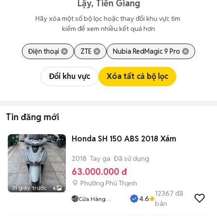
Lậy, Tiền Giang
Hãy xóa một số bộ lọc hoặc thay đổi khu vực tìm 
kiếm để xem nhiều kết quả hơn
Điện thoại
ZTE
Nubia RedMagic 9 Pro
Đổi khu vực
Xóa tất cả bộ lọc
Tin đăng mới
Honda SH 150 ABS 2018 Xám
2018
Tay ga
Đã sử dụng
63.000.000 đ
Phường Phú Thạnh
31 giây trước
6
12367
đã
4.6
Cửa Hàng
bán
Tuanduy