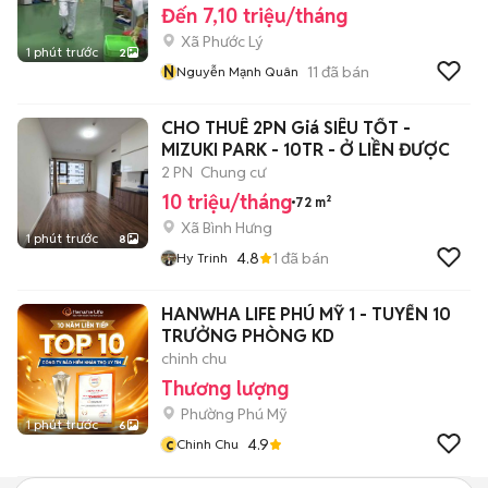
Đến 7,10 triệu/tháng
Xã Phước Lý
1 phút trước
2
N
11
đã bán
Nguyễn Mạnh Quân
CHO THUÊ 2PN Giá SIÊU TỐT -
MIZUKI PARK - 10TR - Ở LIỀN ĐƯỢC
2 PN
Chung cư
10 triệu/tháng
72 m²
Xã Bình Hưng
1 phút trước
8
4.8
1
đã bán
Hy Trinh
HANWHA LIFE PHÚ MỸ 1 - TUYỂN 10
TRƯỞNG PHÒNG KD
chinh chu
Thương lượng
Phường Phú Mỹ
1 phút trước
6
c
4.9
Chinh Chu