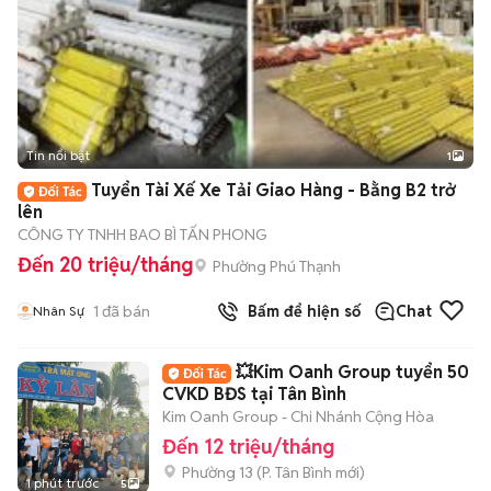
Tin nổi bật
1
Tuyển Tài Xế Xe Tải Giao Hàng - Bằng B2 trở
lên
CÔNG TY TNHH BAO BÌ TẤN PHONG
Đến 20 triệu/tháng
Phường Phú Thạnh
1
đã bán
Bấm để hiện số
Chat
Nhân Sự
💥Kim Oanh Group tuyển 50
CVKD BĐS tại Tân Bình
Kim Oanh Group - Chi Nhánh Cộng Hòa
Đến 12 triệu/tháng
Phường 13
(
P. Tân Bình
mới)
1 phút trước
5