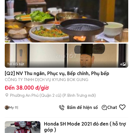
Tin nổi bật
6
+
2
[Q2] NV Thu ngân, Phục vụ, Bếp chính, Phụ bếp
CÔNG TY TNHH DỊCH VỤ KYUNG BOK GUNG
Đến 38.000 đ/giờ
Phường An Phú (Quận 2 cũ)
(
P. Bình Trưng
mới)
Bấm để hiện số
Chat
My 미
Honda SH Mode 2021 đỏ đen ( hỗ trợ
góp )