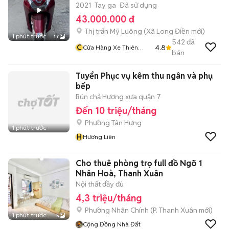
2021
Tay ga
Đã sử dụng
43.000.000 đ
Thị trấn Mỹ Luông
(
Xã Long Điền
mới)
1 phút trước
17
542
đã
C
4.8
Cửa Hàng Xe Thiên
bán
Phước 2
Tuyển Phục vụ kêm thu ngân và phụ
bếp
Bún chả Hương xưa quận 7
Đến 10 triệu/tháng
Phường Tân Hưng
1 phút trước
H
Hương Liên
Cho thuê phòng trọ full đồ Ngõ 1
Nhân Hoà, Thanh Xuân
Nội thất đầy đủ
4,3 triệu/tháng
Phường Nhân Chính
(
P. Thanh Xuân
mới)
1 phút trước
5
Cộng Đồng Nhà Đất