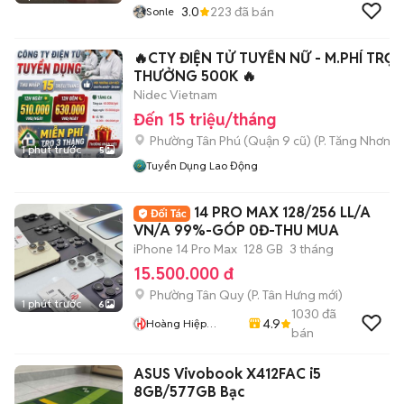
3.0
223
đã bán
Sonle
🔥CTY ĐIỆN TỬ TUYỂN NỮ - M.PHÍ TRỌ -
THƯỞNG 500K 🔥
Nidec Vietnam
Đến 15 triệu/tháng
Phường Tân Phú (Quận 9 cũ)
(
P. Tăng Nhơn P
1 phút trước
5
Tuyển Dụng Lao Động
14 PRO MAX 128/256 LL/A
VN/A 99%-GÓP 0Đ-THU MUA
iPhone 14 Pro Max
128 GB
3 tháng
15.500.000 đ
Phường Tân Quy
(
P. Tân Hưng
mới)
1 phút trước
6
1030
đã
4.9
Hoàng Hiệp
bán
Mobile
ASUS Vivobook X412FAC i5
8GB/577GB Bạc