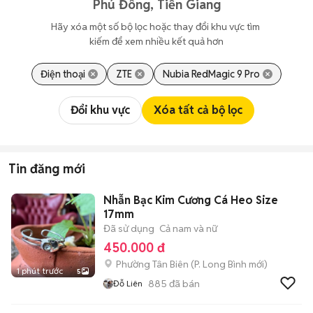
Phú Đông, Tiền Giang
Hãy xóa một số bộ lọc hoặc thay đổi khu vực tìm 
kiếm để xem nhiều kết quả hơn
Điện thoại
ZTE
Nubia RedMagic 9 Pro
Đổi khu vực
Xóa tất cả bộ lọc
Tin đăng mới
Nhẫn Bạc Kim Cương Cá Heo Size
17mm
Đã sử dụng
Cả nam và nữ
450.000 đ
Phường Tân Biên
(
P. Long Bình
mới)
1 phút trước
5
885
đã bán
Đỗ Liên