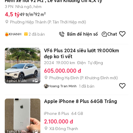
Hẻm xe hơi 92 M2 , Lê văn Khương chỉ 4,X tỷ
3 PN
Nhà ngõ, hẻm
4,5 tỷ
49 tr/m²
92 m²
Phường Hiệp Thành
(
P. Tân Thới Hiệp
mới)
2
đã bán
Bấm để hiện số
Chat
KHANH
VF6 Plus 2024 siêu lướt 19.000km
đẹp ko tì vết
2024
19.000 km
Điện
Tự động
605.000.000 đ
Phường Hạ Đình
(
P. Khương Đình
mới)
1 phút trước
8
1
đã bán
Hoang Tran Minh
Apple iPhone 8 Plus 64GB Trắng
iPhone 8 Plus
64 GB
2.100.000 đ
Xã Đông Thạnh
1 phút trước
5