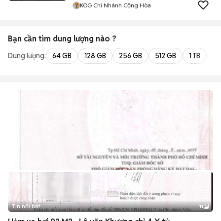
KOG Chi Nhánh Cộng Hòa
Bạn cần tìm
dung lượng
nào ?
Dung lượng:
64 GB
128 GB
256 GB
512 GB
1 TB
2 
Tin nổi bật
11
+
2