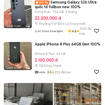
Samsung Galaxy S26 Ultra
quốc tế fullbox new 100%
Dòng khác
256 GB
3 tháng
22.300.000 đ
Phường 11
(
P. Bình Lợi Trung
mới)
1 phút trước
6
1542
đã
4.8
A.i Store Smartphone
bán
& Accessories
Apple iPhone 8 Plus 64GB Đen 100%
iPhone 8 Plus
64 GB
2.100.000 đ
Xã Đông Thạnh
1 phút trước
5
3.0
223
đã bán
Sonle