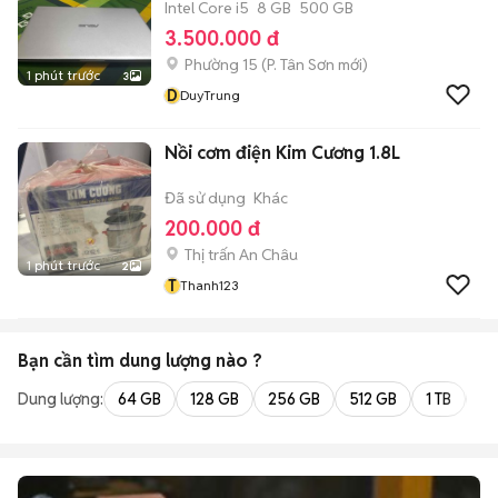
Intel Core i5
8 GB
500 GB
3.500.000 đ
Phường 15
(
P. Tân Sơn
mới)
1 phút trước
3
D
DuyTrung
Nồi cơm điện Kim Cương 1.8L
Đã sử dụng
Khác
200.000 đ
Thị trấn An Châu
1 phút trước
2
T
Thanh123
Bạn cần tìm
dung lượng
nào ?
Dung lượng:
64 GB
128 GB
256 GB
512 GB
1 TB
2 