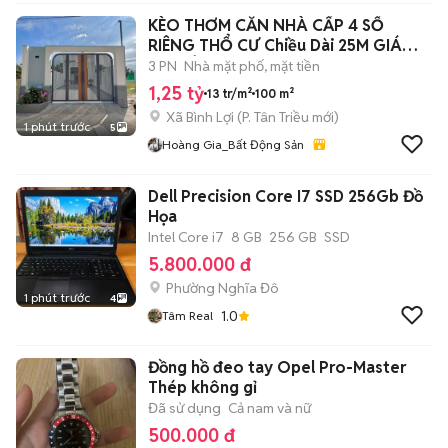
KÈO THƠM CĂN NHÀ CẤP 4 SỔ
RIÊNG THỔ CƯ Chiều Dài 25M GIÁ
1.25 TỶ
3 PN
Nhà mặt phố, mặt tiền
1,25 tỷ
13 tr/m²
100 m²
Xã Bình Lợi
(
P. Tân Triều
mới)
1 phút trước
5
Hoàng Gia_Bất Động Sản
Dell Precision Core I7 SSD 256Gb Đồ
Họa
Intel Core i7
8 GB
256 GB
SSD
5.800.000 đ
Phường Nghĩa Đô
1 phút trước
4
1.0
Tâm Real
Đồng hồ đeo tay Opel Pro-Master
Thép không gỉ
Đã sử dụng
Cả nam và nữ
500.000 đ