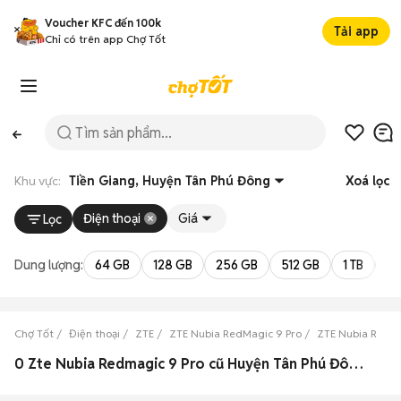
Voucher KFC đến 100k
Tải app
Chỉ có trên app Chợ Tốt
Khu vực:
Tiền Giang, Huyện Tân Phú Đông
Xoá lọc
Điện thoại
Giá
Lọc
Dung lượng:
64 GB
128 GB
256 GB
512 GB
1 TB
2 
Chợ Tốt
Điện thoại
ZTE
ZTE Nubia RedMagic 9 Pro
ZTE Nubia RedMa
0 Zte Nubia Redmagic 9 Pro cũ Huyện Tân Phú Đông, Tiền Giang đẹp