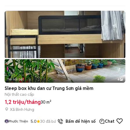
Tin nổi bật
6
+
2
Sleep box khu dan cư Trung Sơn giá mềm
Nội thất cao cấp
1,2 triệu/tháng
30 m²
Xã Bình Hưng
5.0
30
đã bán
Bấm để hiện số
Chat
Phước Thiện