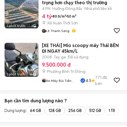
trọng hơn chạy theo thị trường
4 PN
Hướng Đông Bắc
Nhà phố liền kề
4 tỷ
80 tr/m²
50 m²
Xã Xuân Thới Sơn
1 phút trước
3
Lê Thanh Sang
[XE THÁI] Mio scoopy máy Thái BỀN
ĐI NGAY 45km/L
2008
Tay ga
Đã sử dụng
9.500.000 đ
Phường Bình Trị Đông
1 phút trước
16
771
đã
4.5
Xe Máy Bùi Tiến
bán
Dũng
Bạn cần tìm
dung lượng
nào ?
Dung lượng:
64 GB
128 GB
256 GB
512 GB
1 TB
2 