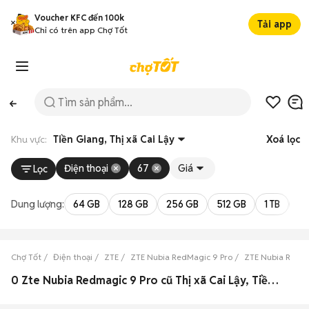
Voucher KFC đến 100k
Tải app
Chỉ có trên app Chợ Tốt
Khu vực:
Tiền Giang, Thị xã Cai Lậy
Xoá lọc
Điện thoại
67
Giá
Lọc
Dung lượng:
64 GB
128 GB
256 GB
512 GB
1 TB
2 
Chợ Tốt
Điện thoại
ZTE
ZTE Nubia RedMagic 9 Pro
ZTE Nubia RedMa
0 Zte Nubia Redmagic 9 Pro cũ Thị xã Cai Lậy, Tiền Giang đẹp