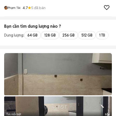
4.7
5
đã bán
Phạm Tài
Bạn cần tìm
dung lượng
nào ?
Dung lượng:
64 GB
128 GB
256 GB
512 GB
1 TB
2 
Tin nổi bật
5