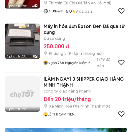
Thị trấn Củ Chi
(
Xã Tân An Hội
mới)
1 phút trước
6
5.0
9
đã bán
DT Khánh
Máy in hóa đơn Epson Đen Đã qua sử
dụng
Đã sử dụng
250.000 đ
Phường 3
(
P. Hạnh Thông
mới)
1 phút trước
3
1719
đã
Ngân 788 Nguyễn Kiệm F3
bán
Gv
[LÀM NGAY] 3 SHIPPER GIAO HÀNG
MINH THẠNH
công ty giao hàng nhanh
Đến 20 triệu/tháng
Xã Minh Hoà
(
Xã Minh Thạnh
mới)
1 phút trước
L
LÊ THI CAM TIEN