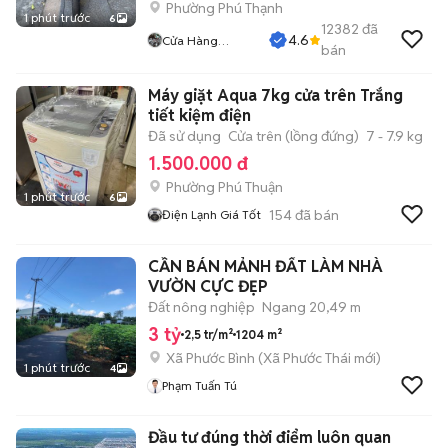
Phường Phú Thạnh
1 phút trước
6
12382
đã
4.6
Cửa Hàng
bán
Tuanduy
Máy giặt Aqua 7kg cửa trên Trắng
tiết kiệm điện
Đã sử dụng
Cửa trên (lồng đứng)
7 - 7.9 kg
1.500.000 đ
Phường Phú Thuận
1 phút trước
6
154
đã bán
Điện Lạnh Giá Tốt
CẦN BÁN MẢNH ĐẤT LÀM NHÀ
VƯỜN CỰC ĐẸP
Đất nông nghiệp
Ngang 20,49 m
3 tỷ
2,5 tr/m²
1204 m²
Xã Phước Bình
(
Xã Phước Thái
mới)
1 phút trước
4
Phạm Tuấn Tú
Đầu tư đúng thời điểm luôn quan