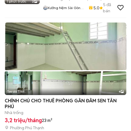
1 phút trước
2
5
đã
5.0
Xưởng Nệm Sài Gòn
bán
Bình Tân
Tin ưu tiên
4
CHÍNH CHỦ CHO THUÊ PHÒNG GẦN ĐẦM SEN TÂN
PHÚ
Nhà trống
3,2 triệu/tháng
23 m²
Phường Phú Thạnh