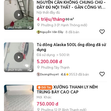
NGUYÊN CĂN KHÔNG CHUNG CHỦ -
ĐẦY ĐỦ NỘI THẤT - GẦN CÔNG VIÊN
GIA ĐỊNH
Nội thất đầy đủ
4 triệu/tháng
30 m²
Phường 3
(
P. Hạnh Thông
mới)
1 phút trước
7
8
đã bán
Nguyễn Văn Đầy
Tủ đông Alaska 500L ống đồng đã sử
dụng
Đã sử dụng
> 500 lít
5.200.008 đ
Phường Tây Thạnh
1 phút trước
3
4.6
3553
đã bán
Duongthuyet
XƯỞNG THANH LY NÊM
TRUNG BÀY CAO CAP
Mới
Khác
750.000 đ
Phường 12
(
P. Bình Thạnh
mới)