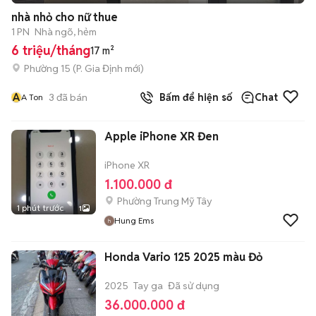
nhà nhỏ cho nữ thue
1 PN
Nhà ngõ, hẻm
6 triệu/tháng
17 m²
Phường 15
(
P. Gia Định
mới)
A
3
đã bán
Bấm để hiện số
Chat
A Ton
Apple iPhone XR Đen
iPhone XR
1.100.000 đ
Phường Trung Mỹ Tây
1 phút trước
1
Hung Ems
Honda Vario 125 2025 màu Đỏ
2025
Tay ga
Đã sử dụng
36.000.000 đ