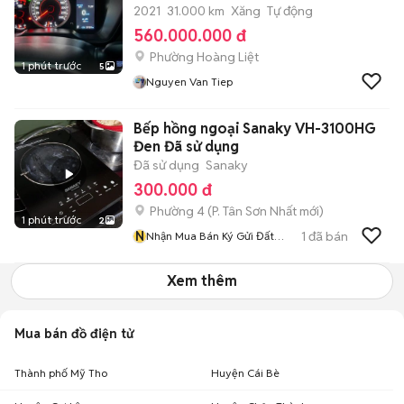
2021
31.000 km
Xăng
Tự động
560.000.000 đ
Phường Hoàng Liệt
1 phút trước
5
Nguyen Van Tiep
Bếp hồng ngoại Sanaky VH-3100HG
Đen Đã sử dụng
Đã sử dụng
Sanaky
300.000 đ
Phường 4
(
P. Tân Sơn Nhất
mới)
1 phút trước
2
N
1
đã bán
Nhận Mua Bán Ký Gửi Đất
Nhà
Xem thêm
Mua bán đồ điện tử
Thành phố Mỹ Tho
Huyện Cái Bè