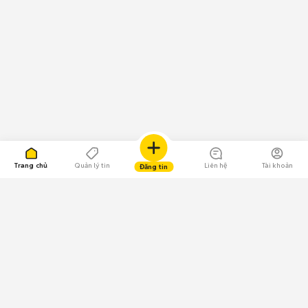
Trang chủ
Quản lý tin
Liên hệ
Tài khoản
Đăng tin
109.000 Bình chọn
Tải ứng dụng Chợ Tốt