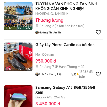
TUYỂN NV VĂN PHÒNG TÂN BÌNH-
KHÔNG CẦN KINH NGHIỆM
MAXREAL Q. TÂN BÌNH
Thương lượng
Phường 2
(
P. Tân Sơn Hòa
mới)
1 phút trước
6
Hoàng Thị Ân Thi
Giày tây Pierre Cardin da bò đen.
Mới
Đồ nam
950.000 đ
Phường 7
(
P. Hạnh Thông
mới)
1 phút trước
5
15232
đã
5.0
Anh Ba Hàng Hiệu
bán
Tuyển Chuyên Bán
Online Uy Tín
Samsung Galaxy A15 8GB/256GB
Xám
Galaxy A15
256 GB
3.450.000 đ