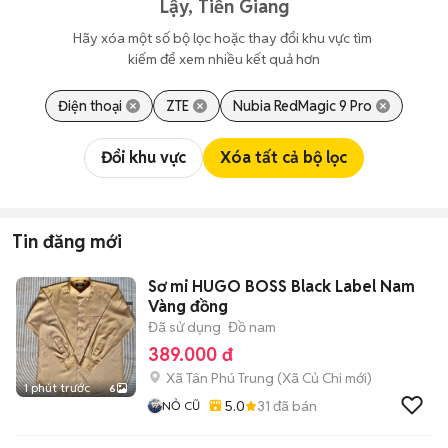
Lậy, Tiền Giang
Hãy xóa một số bộ lọc hoặc thay đổi khu vực tìm 
kiếm để xem nhiều kết quả hơn
Điện thoại
ZTE
Nubia RedMagic 9 Pro
Đổi khu vực
Xóa tất cả bộ lọc
Tin đăng mới
Sơ mi HUGO BOSS Black Label Nam
Vàng đồng
Đã sử dụng
Đồ nam
389.000 đ
Xã Tân Phú Trung
(
Xã Củ Chi
mới)
1 phút trước
6
5.0
31
đã bán
NỎ CŨ