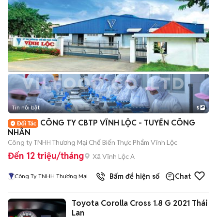
Tin nổi bật
5
CÔNG TY CBTP VĨNH LỘC - TUYỂN CÔNG
NHÂN
Công ty TNHH Thương Mại Chế Biến Thực Phẩm Vĩnh Lộc
Đến 12 triệu/tháng
Xã Vĩnh Lộc A
1
đã bán
Bấm để hiện số
Chat
Công Ty TNHH Thương Mại
Chế Biến Thực Phẩm Vĩnh Lộc
Toyota Corolla Cross 1.8 G 2021 Thái
Lan