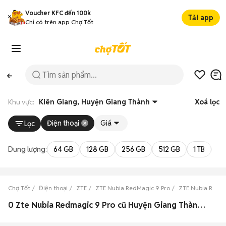
Voucher KFC đến 100k
Tải app
Chỉ có trên app Chợ Tốt
Khu vực:
Kiên Giang, Huyện Giang Thành
Xoá lọc
Điện thoại
Giá
Lọc
Dung lượng:
64 GB
128 GB
256 GB
512 GB
1 TB
2 
Chợ Tốt
Điện thoại
ZTE
ZTE Nubia RedMagic 9 Pro
ZTE Nubia RedMa
0 Zte Nubia Redmagic 9 Pro cũ Huyện Giang Thành, Kiên Giang đẹp