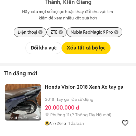
Thành, Kiên Giang
Hãy xóa một số bộ lọc hoặc thay đổi khu vực tìm 
kiếm để xem nhiều kết quả hơn
Điện thoại
ZTE
Nubia RedMagic 9 Pro
Đổi khu vực
Xóa tất cả bộ lọc
Tin đăng mới
Honda Vision 2018 Xanh Xe tay ga
2018
Tay ga
Đã sử dụng
20.000.000 đ
Phường 11
(
P. Thông Tây Hội
mới)
1 phút trước
2
A
1
đã bán
Anh Dũng