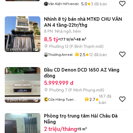
5.0
3
đã bán
Văn Kiệt HiFriendz
Nhỉnh 8 tỷ bán nhà MTKD CHU VĂN
AN 4 tầng-22tr/thg
8 PN
Nhà ngõ, hẻm
8,5 tỷ
177 tr/m²
48 m²
Phường 12
(
P. Bình Thạnh
mới)
2 phút trước
3
2.5
12
đã bán
Thương.anreal
Đầu CD Denon DCD 1650 AZ Vàng
đồng
5.999.999 đ
Phường 7
(
P. Minh Phụng
mới)
187
đã
C
2.7
Cửa Hàng Tuan
2 phút trước
1
bán
Nghia
Phòng trọ trung tâm Hải Châu Đà
Nẵng
2 triệu/tháng
15 m²