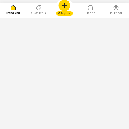
Trang chủ
Quản lý tin
Liên hệ
Tài khoản
Đăng tin
109.000 Bình chọn
Tải ứng dụng Chợ Tốt
Về Chợ Tốt
Quy chế sàn
Chính sách bảo mật
Giải quyết tranh chấp
CÔNG TY TNHH CHỢ TỐT - Người đại diện theo pháp luật:
Nguyễn Trọng Tấn; GPDKKD: 0312120782 do Sở KH & ĐT TP.HCM cấp ngày
11/01/2013;
GPMXH: 185/GP-BTTTT do Bộ Thông tin và Truyền thông
cấp ngày 09/07/2024 - Chịu trách nhiệm
nội dung: Trần Hoàng Ly.
Chính sách sử dụng
Địa chỉ: Tầng 18, Toà nhà UOA, Số 6 đường Tân Trào, Phường Tân Mỹ,