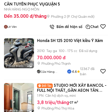
CẦN TUYỂN PHỤC VỤQUẬN 5
NHÀ HÀNG NGỌ MÔN
Đến 35.000 đ/tháng
Phường 2
(
P. Chợ Quán
mới)
Bấm để hiện số
Chat
Lê Vân
Honda SH 125 2010 Việt kiều Ý Xám
2010
Tay ga
100 - 175 cc
Đã sử dụng
70.000.000 đ
Phường Phú Thạnh
2 phút trước
6
12367
đã
4.6
Cửa Hàng
bán
Tuanduy
STUDIO MỚI XÂY BANCOL -
FULL NỘI THẤT_GẦN AEON TÂN
PHÚ, ĐH HUIT, VHU🎉
1 PN
Căn hộ dịch vụ, mini
3,8 triệu/tháng
27 m²
Phường Phú Thọ Hòa
2 phút trước
11