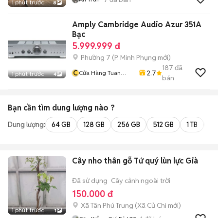
1 phút trước
8
Amply Cambridge Audio Azur 351A
Bạc
5.999.999 đ
Phường 7
(
P. Minh Phụng
mới)
187
đã
C
2.7
Cửa Hàng Tuan
1 phút trước
4
bán
Nghia
Bạn cần tìm
dung lượng
nào ?
Dung lượng:
64 GB
128 GB
256 GB
512 GB
1 TB
2 
Cây nho thân gỗ Tứ quý lùn lực Già
Đã sử dụng
Cây cảnh ngoài trời
150.000 đ
Xã Tân Phú Trung
(
Xã Củ Chi
mới)
1 phút trước
1