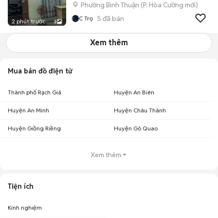
Phường Bình Thuận
(
P. Hòa Cường
mới)
5
đã bán
C Trọ
2 phút trước
3
Xem thêm
Mua bán đồ điện tử
Thành phố Rạch Giá
Huyện An Biên
Huyện An Minh
Huyện Châu Thành
Huyện Giồng Riềng
Huyện Gò Quao
Xem thêm
Tiện ích
Kinh nghiệm