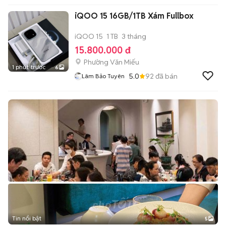
iQOO 15 16GB/1TB Xám Fullbox
iQOO 15
1 TB
3 tháng
15.800.000 đ
Phường Văn Miếu
1 phút trước
6
5.0
92
đã bán
Lâm Bảo Tuyên
Tin nổi bật
5