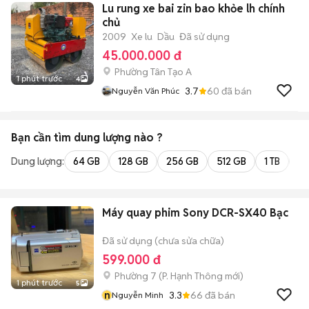
Lu rung xe bai zin bao khỏe lh chính
chủ
2009
Xe lu
Dầu
Đã sử dụng
45.000.000 đ
Phường Tân Tạo A
1 phút trước
4
3.7
60
đã bán
Nguyễn Văn Phúc
Bạn cần tìm
dung lượng
nào ?
Dung lượng:
64 GB
128 GB
256 GB
512 GB
1 TB
2 
Máy quay phim Sony DCR-SX40 Bạc
Đã sử dụng (chưa sửa chữa)
599.000 đ
Phường 7
(
P. Hạnh Thông
mới)
1 phút trước
5
n
3.3
66
đã bán
Nguyễn Minh