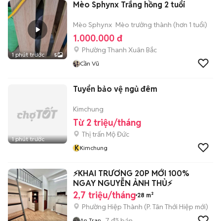
Mèo Sphynx Trắng hồng 2 tuổi
Mèo Sphynx
Mèo trưởng thành (hơn 1 tuổi)
1.000.000 đ
Phường Thanh Xuân Bắc
1 phút trước
5
Cần Vũ
Tuyển bảo vệ ngủ đêm
Kimchung
Từ 2 triệu/tháng
Thị trấn Mộ Đức
1 phút trước
K
Kimchung
⚡️KHAI TRƯƠNG 20P MỚI 100%
NGAY NGUYỄN ẢNH THỦ⚡️
2,7 triệu/tháng
28 m²
Phường Hiệp Thành
(
P. Tân Thới Hiệp
mới)
7
đã bán
An Tran