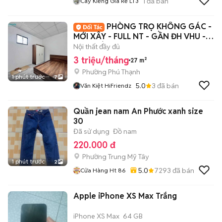
1
đã bán
Cây Kiểng Giá Rẻ LT3
PHÒNG TRỌ KHÔNG GÁC -
MỚI XÂY - FULL NT - GẦN ĐH VHU -
GO PHÚ THẠNH🎉
Nội thất đầy đủ
3 triệu/tháng
27 m²
Phường Phú Thạnh
1 phút trước
7
5.0
3
đã bán
Văn Kiệt HiFriendz
Quần jean nam An Phước xanh size
30
Đã sử dụng
Đồ nam
220.000 đ
Phường Trung Mỹ Tây
1 phút trước
2
5.0
7293
đã bán
Cửa Hàng Ht 86
Apple iPhone XS Max Trắng
iPhone XS Max
64 GB