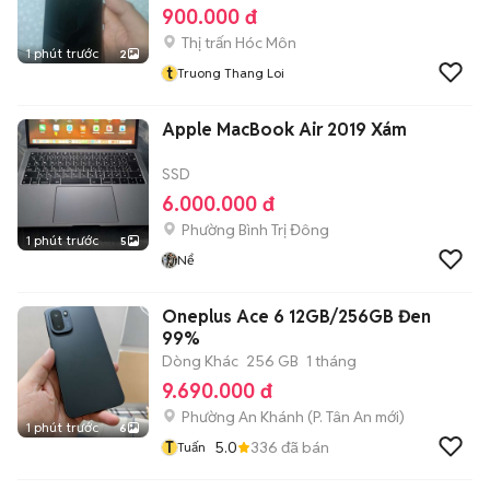
900.000 đ
Thị trấn Hóc Môn
1 phút trước
2
t
Truong Thang Loi
Apple MacBook Air 2019 Xám
SSD
6.000.000 đ
Phường Bình Trị Đông
1 phút trước
5
Nể
Oneplus Ace 6 12GB/256GB Đen
99%
Dòng Khác
256 GB
1 tháng
9.690.000 đ
Phường An Khánh
(
P. Tân An
mới)
1 phút trước
6
T
5.0
336
đã bán
Tuấn