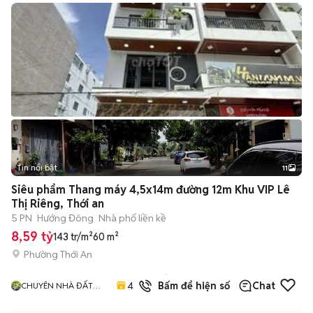
Tin nổi bật
11
+
2
Siêu phẩm Thang máy 4,5x14m đường 12m Khu VIP Lê
Thị Riêng, Thới an
5 PN
Hướng Đông
Nhà phố liền kề
8,59 tỷ
143 tr/m²
60 m²
Phường Thới An
17
đã
4.9
Bấm để hiện số
Chat
CHUYÊN NHÀ ĐẤT
bán
QUẬN 12