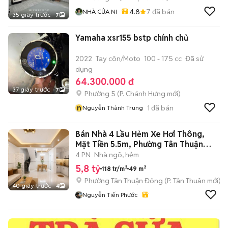
4.8
7
đã bán
NHÀ CỦA NI
35 giây trước
7
Yamaha xsr155 bstp chính chủ
2022
Tay côn/Moto
100 - 175 cc
Đã sử
dụng
64.300.000 đ
37 giây trước
7
Phường 5
(
P. Chánh Hưng
mới)
n
1
đã bán
Nguyễn Thành Trung
Bán Nhà 4 Lầu Hẻm Xe Hơi Thông,
Mặt Tiền 5.5m, Phường Tân Thuận
Quận 7
4 PN
Nhà ngõ, hẻm
5,8 tỷ
118 tr/m²
49 m²
Phường Tân Thuận Đông
(
P. Tân Thuận
mới)
40 giây trước
4
Nguyễn Tiến Phước