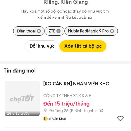
Riềng, Kiên Giang
Hãy xóa một số bộ lọc hoặc thay đổi khu vực tìm 
kiếm để xem nhiều kết quả hơn
Điện thoại
ZTE
Nubia RedMagic 9 Pro
Đổi khu vực
Xóa tất cả bộ lọc
Tin đăng mới
[KO CẦN KN] NHÂN VIÊN KHO
CÔNG TY TNHH XNK K & H
Đến 15 triệu/tháng
Phường 26
(
P. Bình Thạnh
mới)
28 giây trước
L
Lê Văn Khải