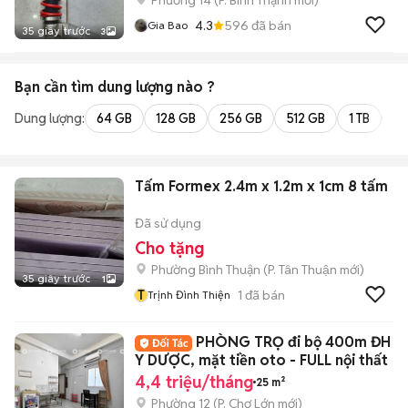
Phường 14
(
P. Bình Thạnh
mới)
4.3
596
đã bán
Gia Bao
35 giây trước
3
Bạn cần tìm
dung lượng
nào ?
Dung lượng:
64 GB
128 GB
256 GB
512 GB
1 TB
2 
Tấm Formex 2.4m x 1.2m x 1cm 8 tấm
Đã sử dụng
Cho tặng
Phường Bình Thuận
(
P. Tân Thuận
mới)
35 giây trước
1
T
1
đã bán
Trịnh Đình Thiện
PHÒNG TRỌ đi bộ 400m ĐH
Y DƯỢC, mặt tiền oto - FULL nội thất
4,4 triệu/tháng
25 m²
Phường 12
(
P. Chợ Lớn
mới)