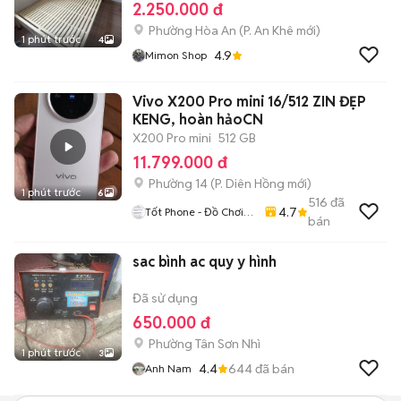
2.250.000 đ
Phường Hòa An
(
P. An Khê
mới)
1 phút trước
4
4.9
Mimon Shop
Vivo X200 Pro mini 16/512 ZIN ĐẸP
KENG, hoàn hảoCN
X200 Pro mini
512 GB
11.799.000 đ
Phường 14
(
P. Diên Hồng
mới)
1 phút trước
6
516
đã
4.7
Tốt Phone - Đồ Chơi
bán
Công Nghệ Giá Rẻ
sac bình ac quy y hình
Đã sử dụng
650.000 đ
Phường Tân Sơn Nhì
1 phút trước
3
4.4
644
đã bán
Anh Nam