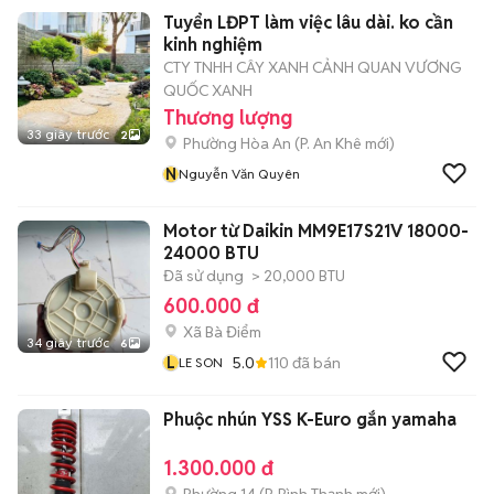
Tuyển LĐPT làm việc lâu dài. ko cần
kinh nghiệm
CTY TNHH CÂY XANH CẢNH QUAN VƯƠNG
QUỐC XANH
Thương lượng
33 giây trước
2
Phường Hòa An
(
P. An Khê
mới)
N
Nguyễn Văn Quyên
Motor từ Daikin MM9E17S21V 18000-
24000 BTU
Đã sử dụng
> 20,000 BTU
600.000 đ
Xã Bà Điểm
34 giây trước
6
L
5.0
110
đã bán
LE SON
Phuộc nhún YSS K-Euro gắn yamaha
1.300.000 đ