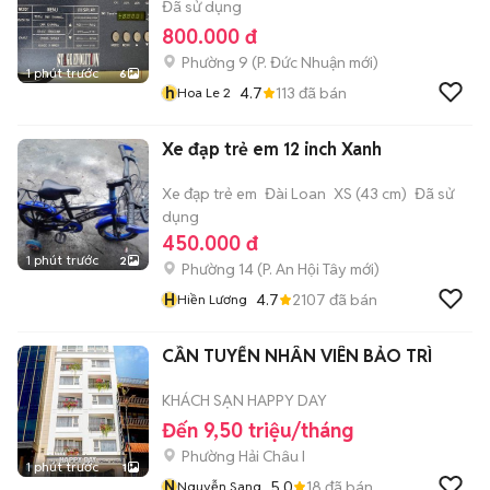
Đã sử dụng
800.000 đ
Phường 9
(
P. Đức Nhuận
mới)
1 phút trước
6
h
4.7
113
đã bán
Hoa Le 2
Xe đạp trẻ em 12 inch Xanh
Xe đạp trẻ em
Đài Loan
XS (43 cm)
Đã sử
dụng
450.000 đ
1 phút trước
2
Phường 14
(
P. An Hội Tây
mới)
H
4.7
2107
đã bán
Hiền Lương
CẦN TUYỂN NHÂN VIÊN BẢO TRÌ
KHÁCH SẠN HAPPY DAY
Đến 9,50 triệu/tháng
Phường Hải Châu I
1 phút trước
1
N
5.0
18
đã bán
Nguyễn Sang