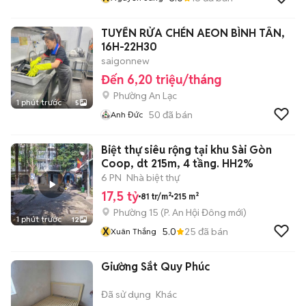
TUYỂN RỬA CHÉN AEON BÌNH TÂN,
16H-22H30
saigonnew
Đến 6,20 triệu/tháng
Phường An Lạc
1 phút trước
5
50
đã bán
Anh Đức
Biệt thự siêu rộng tại khu Sài Gòn
Coop, dt 215m, 4 tầng. HH2%
6 PN
Nhà biệt thự
17,5 tỷ
81 tr/m²
215 m²
Phường 15
(
P. An Hội Đông
mới)
1 phút trước
12
X
5.0
25
đã bán
Xuân Thắng
Giường Sắt Quy Phúc
Đã sử dụng
Khác