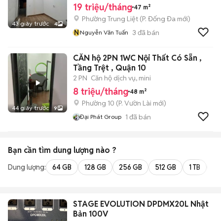
19 triệu/tháng
47 m²
Phường Trung Liệt
(
P. Đống Đa
mới)
43 giây trước
4
N
3
đã bán
Nguyễn Văn Tuấn
CĂN hộ 2PN 1WC Nội Thất Có Sẵn ,
Tầng Trệt , Quận 10
2 PN
Căn hộ dịch vụ, mini
8 triệu/tháng
48 m²
Phường 10
(
P. Vườn Lài
mới)
44 giây trước
9
1
đã bán
Đại Phát Group
Bạn cần tìm
dung lượng
nào ?
Dung lượng:
64 GB
128 GB
256 GB
512 GB
1 TB
2 
STAGE EVOLUTION DPDMX20L Nhật
Bản 100V