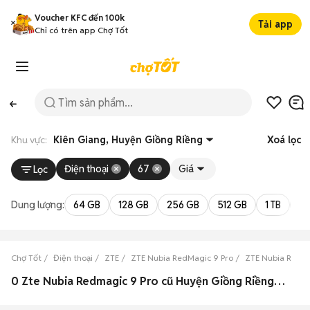
Voucher KFC đến 100k
Tải app
Chỉ có trên app Chợ Tốt
Khu vực:
Kiên Giang, Huyện Giồng Riềng
Xoá lọc
Điện thoại
67
Giá
Lọc
Dung lượng:
64 GB
128 GB
256 GB
512 GB
1 TB
2 
Chợ Tốt
Điện thoại
ZTE
ZTE Nubia RedMagic 9 Pro
ZTE Nubia RedMa
0 Zte Nubia Redmagic 9 Pro cũ Huyện Giồng Riềng, Kiên Giang đẹp