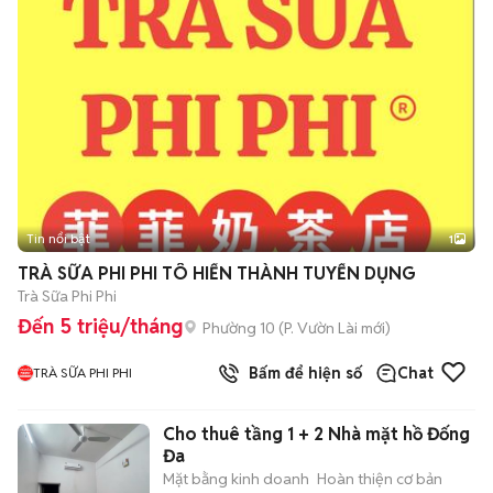
Tin nổi bật
1
TRÀ SỮA PHI PHI TÔ HIẾN THÀNH TUYỂN DỤNG
Trà Sữa Phi Phi
Đến 5 triệu/tháng
Phường 10
(
P. Vườn Lài
mới)
Bấm để hiện số
Chat
TRÀ SỮA PHI PHI
Cho thuê tầng 1 + 2 Nhà mặt hồ Đống
Đa
Mặt bằng kinh doanh
Hoàn thiện cơ bản