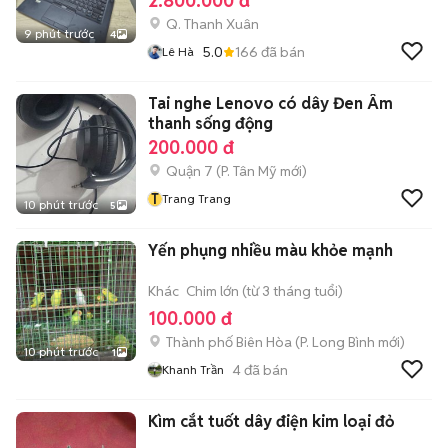
2.800.000 đ
Q. Thanh Xuân
9 phút trước
4
5.0
166
đã bán
Lê Hà
Tai nghe Lenovo có dây Đen Âm
thanh sống động
200.000 đ
Quận 7
(
P. Tân Mỹ
mới)
T
Trang Trang
10 phút trước
5
Yến phụng nhiều màu khỏe mạnh
Khác
Chim lớn (từ 3 tháng tuổi)
100.000 đ
Thành phố Biên Hòa
(
P. Long Bình
mới)
10 phút trước
1
4
đã bán
Khanh Trần
Kìm cắt tuốt dây điện kim loại đỏ