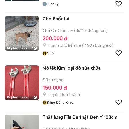
Tuan Ly
Chó Phốc lai
Chó Cỏ
Chó con (dưới 3 tháng tuổi)
200.000 đ
Thành phố Bến Tre
(
P. Sơn Đông
mới)
14 phút trước
3
N
Ngọc
Mỏ lết Kim loại đỏ sửa chữa
Đã sử dụng
150.000 đ
Huyện Hòa Thành
15 phút trước
1
Đ
Đặng Đăng Khoa
Thắt lưng Fila Da thật Đen Ý 103cm