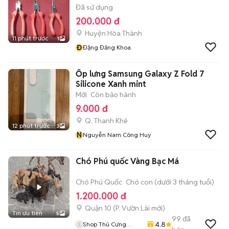
Đã sử dụng
200.000 đ
Huyện Hòa Thành
11 phút trước
1
Đ
Đặng Đăng Khoa
Ốp lưng Samsung Galaxy Z Fold 7
Silicone Xanh mint
Mới
Còn bảo hành
9.000 đ
Q. Thanh Khê
12 phút trước
3
N
Nguyễn Nam Công Huy
Chó Phú quốc Vàng Bạc Má
Chó Phú Quốc
Chó con (dưới 3 tháng tuổi)
1.200.000 đ
Quận 10
(
P. Vườn Lài
mới)
Tin ưu tiên
5
99
đã
4.8
Shop Thú Cưng