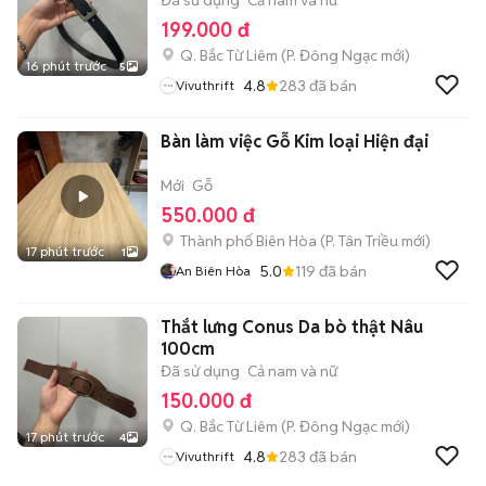
Đã sử dụng
Cả nam và nữ
199.000 đ
Q. Bắc Từ Liêm
(
P. Đông Ngạc
mới)
16 phút trước
5
4.8
283
đã bán
Vivuthrift
Bàn làm việc Gỗ Kim loại Hiện đại
Mới
Gỗ
550.000 đ
Thành phố Biên Hòa
(
P. Tân Triều
mới)
17 phút trước
1
5.0
119
đã bán
An Biên Hòa
Thắt lưng Conus Da bò thật Nâu
100cm
Đã sử dụng
Cả nam và nữ
150.000 đ
Q. Bắc Từ Liêm
(
P. Đông Ngạc
mới)
17 phút trước
4
4.8
283
đã bán
Vivuthrift