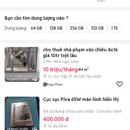
bán
PenTa
Bạn cần tìm
dung lượng
nào ?
Dung lượng:
64 GB
128 GB
256 GB
512 GB
1 TB
2 
cho thuê nhà phạm văn chiêu 4x16
giá 10tr trệt lâu
2 PN
Nhà ngõ, hẻm
10 triệu/tháng
84 m²
Q. Gò Vấp
(
P. An Hội Tây
mới)
14 phút trước
4
Nga Phan
Cục sạc Piva 65W màn hình hiển thị
Đã sử dụng (chưa sửa chữa)
Còn bảo hành
400.000 đ
Q. Ba Đình
14 phút trước
2