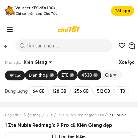
Voucher KFC đến 100k
Tải app
Chỉ có trên app Chợ Tốt
Khu vực:
Kiên Giang
Xoá lọc
Điện thoại
ZTE
4530
Giá
Lọc
Dung lượng:
64 GB
128 GB
256 GB
512 GB
1 TB
2 
Chợ Tốt
Điện thoại
ZTE
ZTE Nubia RedMagic 9 Pro
ZTE Nubia RedMa
1 Zte Nubia Redmagic 9 Pro cũ Kiên Giang đẹp
Lưu tìm kiếm