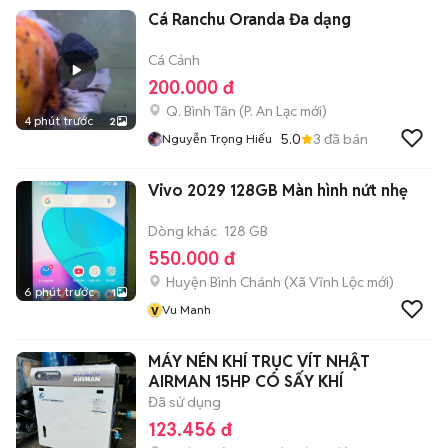
Cá Ranchu Oranda Đa dạng
Cá Cảnh
200.000 đ
Q. Bình Tân
(
P. An Lạc
mới)
4 phút trước
2
5.0
3
đã bán
Nguyễn Trọng Hiếu
Vivo 2029 128GB Màn hình nứt nhẹ
Dòng khác
128 GB
550.000 đ
Huyện Bình Chánh
(
Xã Vĩnh Lộc
mới)
6 phút trước
1
v
Vu Manh
MÁY NÉN KHÍ TRỤC VÍT NHẬT
AIRMAN 15HP CÓ SẤY KHÍ
Đã sử dụng
123.456 đ