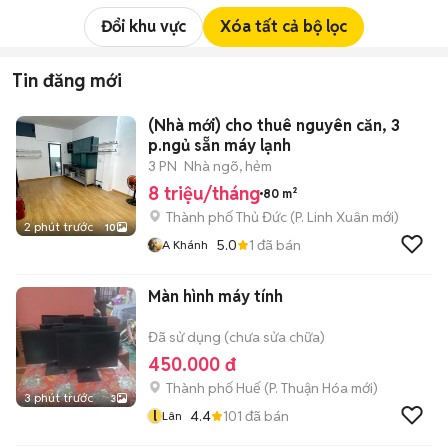
Đổi khu vực
Xóa tất cả bộ lọc
Tin đăng mới
(Nhà mới) cho thuê nguyên căn, 3
p.ngủ sẵn máy lạnh
3 PN
Nhà ngõ, hẻm
8 triệu/tháng
80 m²
Thành phố Thủ Đức
(
P. Linh Xuân
mới)
2 phút trước
10
5.0
1
đã bán
A Khánh
Màn hình máy tính
Đã sử dụng (chưa sửa chữa)
450.000 đ
Thành phố Huế
(
P. Thuận Hóa
mới)
3 phút trước
3
l
4.4
101
đã bán
Lân