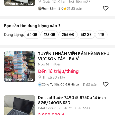
Quận 12
(
P. Tân Thới Hiệp
mới)
7 phút trước
6
5.0
31
đã bán
Phạm Lâm
Bạn cần tìm
dung lượng
nào ?
Dung lượng:
64 GB
128 GB
256 GB
512 GB
1 TB
2 
TUYỂN 1 NHÂN VIÊN BÁN HÀNG KHU
VỰC SƠN TÂY - BA VÌ
Npp Minh Kiên
Đến 16 triệu/tháng
Thị xã Sơn Tây
8 phút trước
6
11
đã bán
Công Ty Sữa Cô Gái Hà Lan
Dell Latitude 7490 i5 8250u 14 inch
8GB/240GB SSD
Intel Core i5
8 GB
250 GB
SSD