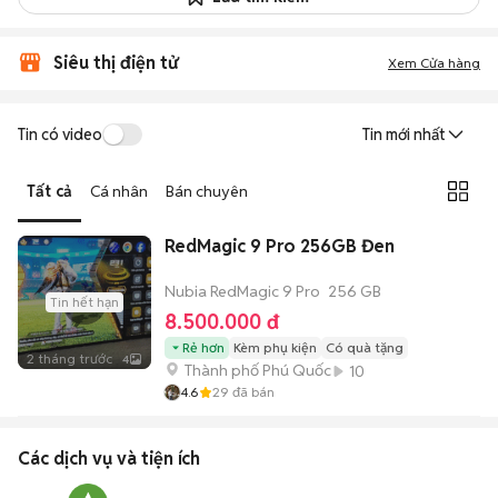
Siêu thị điện tử
Xem Cửa hàng
Tin có video
Tin mới nhất
Tất cả
Cá nhân
Bán chuyên
RedMagic 9 Pro 256GB Đen
Nubia RedMagic 9 Pro
256 GB
Tin hết hạn
8.500.000 đ
Rẻ hơn
Kèm phụ kiện
Có quà tặng
2 tháng trước
4
Thành phố Phú Quốc
10
4.6
29
đã bán
Các dịch vụ và tiện ích