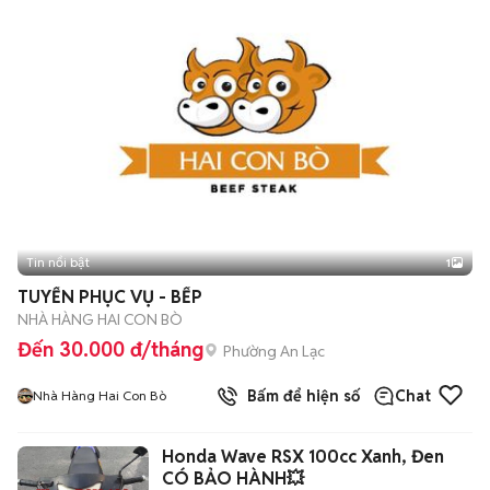
Tin nổi bật
1
TUYỂN PHỤC VỤ - BẾP
NHÀ HÀNG HAI CON BÒ
Đến 30.000 đ/tháng
Phường An Lạc
Bấm để hiện số
Chat
Nhà Hàng Hai Con Bò
Honda Wave RSX 100cc Xanh, Đen
CÓ BẢO HÀNH💥