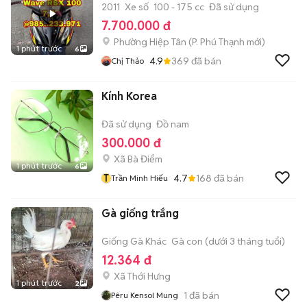
2011
Xe số
100 - 175 cc
Đã sử dụng
7.700.000 đ
Phường Hiệp Tân
(
P. Phú Thạnh
mới)
1 phút trước
6
4.9
369
đã bán
Chị Thảo
Kính Korea
Đã sử dụng
Đồ nam
300.000 đ
Xã Bà Điểm
1 phút trước
6
T
4.7
168
đã bán
Trần Minh Hiếu
Gà giống trắng
Giống Gà Khác
Gà con (dưới 3 tháng tuổi)
12.364 đ
Xã Thới Hưng
1 phút trước
2
1
đã bán
Pêru Kensol Mung