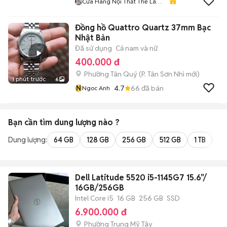
Cửa Hàng Nội Thất Thế Lâm
98
Đồng hồ Quattro Quartz 37mm Bạc
Nhật Bản
Đã sử dụng
Cả nam và nữ
400.000 đ
Phường Tân Quý
(
P. Tân Sơn Nhì
mới)
1 phút trước
6
N
4.7
66
đã bán
Ngoc Anh
Bạn cần tìm
dung lượng
nào ?
Dung lượng:
64 GB
128 GB
256 GB
512 GB
1 TB
2 
Dell Latitude 5520 i5-1145G7 15.6"/
16GB/256GB
Intel Core i5
16 GB
256 GB
SSD
6.900.000 đ
Phường Trung Mỹ Tây