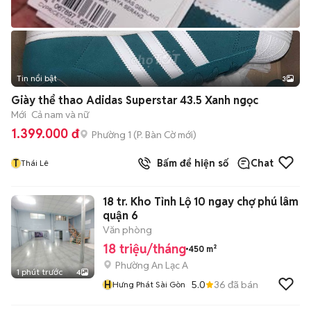
Tin nổi bật
3
Giày thể thao Adidas Superstar 43.5 Xanh ngọc
Mới
Cả nam và nữ
1.399.000 đ
Phường 1
(
P. Bàn Cờ
mới)
T
Bấm để hiện số
Chat
Thái Lê
18 tr. Kho Tỉnh Lộ 10 ngay chợ phú lâm
quận 6
Văn phòng
18 triệu/tháng
450 m²
Phường An Lạc A
1 phút trước
4
H
5.0
36
đã bán
Hưng Phát Sài Gòn