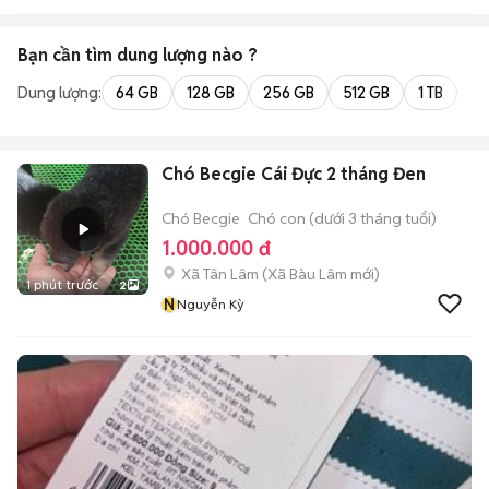
Bạn cần tìm
dung lượng
nào ?
Dung lượng:
64 GB
128 GB
256 GB
512 GB
1 TB
2 
Chó Becgie Cái Đực 2 tháng Đen
Chó Becgie
Chó con (dưới 3 tháng tuổi)
1.000.000 đ
Xã Tân Lâm
(
Xã Bàu Lâm
mới)
1 phút trước
2
N
Nguyễn Kỳ