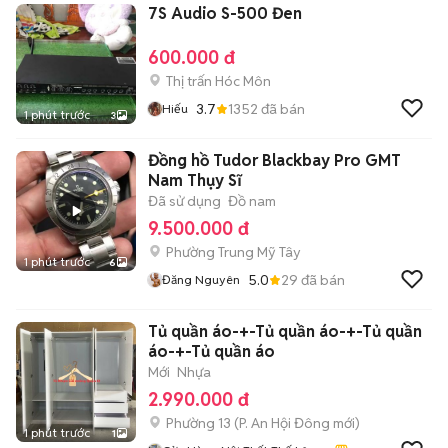
7S Audio S-500 Đen
600.000 đ
Thị trấn Hóc Môn
3.7
1352
đã bán
Hiếu
1 phút trước
3
Đồng hồ Tudor Blackbay Pro GMT
Nam Thụy Sĩ
Đã sử dụng
Đồ nam
9.500.000 đ
Phường Trung Mỹ Tây
1 phút trước
6
5.0
29
đã bán
Đăng Nguyên
Tủ quần áo-+-Tủ quần áo-+-Tủ quần
áo-+-Tủ quần áo
Mới
Nhựa
2.990.000 đ
Phường 13
(
P. An Hội Đông
mới)
1 phút trước
1