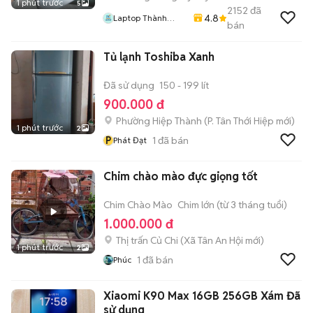
1 phút trước
5
2152
đã
4.8
Laptop Thành
bán
Thịnh
Tủ lạnh Toshiba Xanh
Đã sử dụng
150 - 199 lít
900.000 đ
Phường Hiệp Thành
(
P. Tân Thới Hiệp
mới)
1 phút trước
2
P
1
đã bán
Phát Đạt
Chim chào mào đực giọng tốt
Chim Chào Mào
Chim lớn (từ 3 tháng tuổi)
1.000.000 đ
Thị trấn Củ Chi
(
Xã Tân An Hội
mới)
1 phút trước
2
1
đã bán
Phúc
Xiaomi K90 Max 16GB 256GB Xám Đã
sử dụng