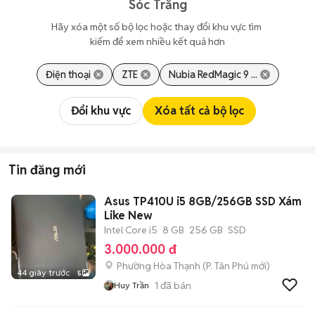
Sóc Trăng
Hãy xóa một số bộ lọc hoặc thay đổi khu vực tìm 
kiếm để xem nhiều kết quả hơn
Điện thoại
ZTE
Nubia RedMagic 9 ...
Đổi khu vực
Xóa tất cả bộ lọc
Tin đăng mới
Asus TP410U i5 8GB/256GB SSD Xám
Like New
Intel Core i5
8 GB
256 GB
SSD
3.000.000 đ
Phường Hòa Thạnh
(
P. Tân Phú
mới)
44 giây trước
5
1
đã bán
Huy Trần