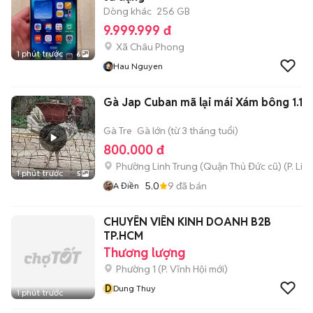
Dòng khác
256 GB
9.999.999 đ
Xã Châu Phong
1 phút trước
6
Hau Nguyen
Gà Jap Cuban mã lại mái Xám bông 1.1k
Gà Tre
Gà lớn (từ 3 tháng tuổi)
800.000 đ
Phường Linh Trung (Quận Thủ Đức cũ)
(
P. Lin
1 phút trước
5
5.0
9
đã bán
A Điền
CHUYÊN VIÊN KINH DOANH B2B
TP.HCM
Thương lượng
Phường 1
(
P. Vĩnh Hội
mới)
D
Dung Thuy
1 phút trước