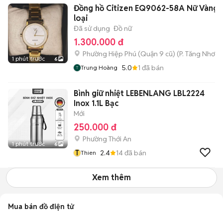
Đồng hồ Citizen EQ9062-58A Nữ Vàng 
loại
Đã sử dụng
Đồ nữ
1.300.000 đ
Phường Hiệp Phú (Quận 9 cũ)
(
P. Tăng Nhơn 
1 phút trước
6
5.0
1
đã bán
Trung Hoàng
Bình giữ nhiệt LEBENLANG LBL2224
Inox 1.1L Bạc
Mới
250.000 đ
Phường Thới An
1 phút trước
6
T
2.4
14
đã bán
Thien
Xem thêm
Mua bán đồ điện tử