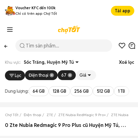
Voucher KFC đến 100k
Tải app
Chỉ có trên app Chợ Tốt
Khu vực:
Sóc Trăng, Huyện Mỹ Tú
Xoá lọc
Điện thoại
67
Giá
Lọc
Dung lượng:
64 GB
128 GB
256 GB
512 GB
1 TB
2 
Chợ Tốt
Điện thoại
ZTE
ZTE Nubia RedMagic 9 Pro+
ZTE Nubia RedM
0 Zte Nubia Redmagic 9 Pro Plus cũ Huyện Mỹ Tú, Sóc Trăng đẹp