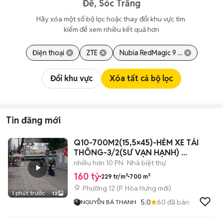
Đề, Sóc Trăng
Hãy xóa một số bộ lọc hoặc thay đổi khu vực tìm 
kiếm để xem nhiều kết quả hơn
Điện thoại
ZTE
Nubia RedMagic 9 ...
Đổi khu vực
Xóa tất cả bộ lọc
Tin đăng mới
Q10-700M2(15,5×45)-HẺM XE TẢI
THÔNG-3/2(SƯ VẠN HẠNH) ...
nhiều hơn 10 PN
Nhà biệt thự
160 tỷ
229 tr/m²
700 m²
Phường 12
(
P. Hòa Hưng
mới)
1 phút trước
12
5.0
60
đã bán
NGUYỄN BÁ THANH