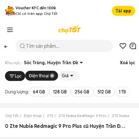
Voucher KFC đến 100k
Tải app
Chỉ có trên app Chợ Tốt
Khu vực:
Sóc Trăng, Huyện Trần Đề
Xoá lọc
Điện thoại
Giá
Lọc
Dung lượng:
64 GB
128 GB
256 GB
512 GB
1 TB
2 
Chợ Tốt
Điện thoại
ZTE
ZTE Nubia RedMagic 9 Pro+
ZTE Nubia RedM
0 Zte Nubia Redmagic 9 Pro Plus cũ Huyện Trần Đề, Sóc Trăng đẹp