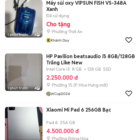
Máy sủi oxy VIPSUN FISH VS-348A
Xanh
Đã sử dụng
Cho tặng
Phường Thới An
1 phút trước
2
K
Khánh Duy
HP Pavilion beatsaudio i5 8GB/128GB
Trắng Like New
Intel Core i3
8 GB
< 128 GB
SSD
2.250.000 đ
Phường 15
(
P. Hòa Hưng
mới)
1 phút trước
4
WCup2026
Xiaomi Mi Pad 6 256GB Bạc
Pad 6
256 GB
4.500.000 đ
Phường Đông Hòa