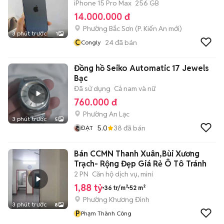
iPhone 15 Pro Max
256 GB
14.000.000 đ
Phường Bắc Sơn
(
P. Kiến An
mới)
3 phút trước
1
C
24
đã bán
Congly
Đồng hồ Seiko Automatic 17 Jewels
Bạc
Đã sử dụng
Cả nam và nữ
760.000 đ
Phường An Lạc
3 phút trước
5
5.0
38
đã bán
ĐẠT
Bán CCMN Thanh Xuân,Bùi Xương
Trạch- Rộng Đẹp Giá Rẻ Ô Tô Tránh
2 PN
Căn hộ dịch vụ, mini
1,88 tỷ
36 tr/m²
52 m²
Phường Khương Đình
3 phút trước
8
P
Phạm Thành Công