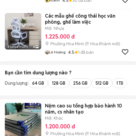
K
4.5
30
đã bán
Khánh
Các mẫu ghế công thái học văn
phòng, ghế làm việc
Mới
Nhựa
1.225.000 đ
Phường Hòa Minh
(
P. Hòa Khánh
mới)
3 phút trước
6
4.5
1
đã bán
Lê Hoàng
Bạn cần tìm
dung lượng
nào ?
Dung lượng:
64 GB
128 GB
256 GB
512 GB
1 TB
2 
Nệm cao su tổng hợp bảo hành 10
năm, cs nhân tạo
Mới
Khác
1.200.000 đ
Phường Hòa Minh
(
P. Hòa Khánh
mới)