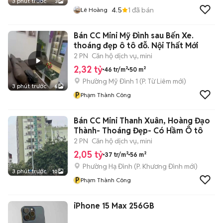
3 phút trước
3
4.5
1
đã bán
Lê Hoàng
Bán CC Mini Mỹ Đình sau Bến Xe.
thoáng đẹp ô tô đỗ. Nội Thất Mới
2 PN
Căn hộ dịch vụ, mini
2,32 tỷ
46 tr/m²
50 m²
Phường Mỹ Đình 1
(
P. Từ Liêm
mới)
3 phút trước
6
P
Phạm Thành Công
Bán CC Mini Thanh Xuân, Hoàng Đạo
Thành- Thoáng Đẹp- Có Hầm Ô tô
2 PN
Căn hộ dịch vụ, mini
2,05 tỷ
37 tr/m²
56 m²
Phường Hạ Đình
(
P. Khương Đình
mới)
3 phút trước
10
P
Phạm Thành Công
iPhone 15 Max 256GB