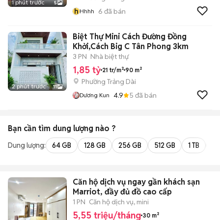
1 phút trước
5
h
6
đã bán
Hhhh
Biệt Thự Mini Cách Đường Đồng
Khởi,Cách Big C Tân Phong 3km
3 PN
Nhà biệt thự
1,85 tỷ
21 tr/m²
90 m²
Phường Trảng Dài
2 phút trước
11
4.9
5
đã bán
Dương Kun
Bạn cần tìm
dung lượng
nào ?
Dung lượng:
64 GB
128 GB
256 GB
512 GB
1 TB
2 
Căn hộ dịch vụ ngay gần khách sạn
Marriot, đầy đủ đồ cao cấp
1 PN
Căn hộ dịch vụ, mini
5,55 triệu/tháng
30 m²