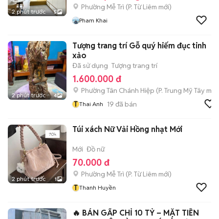
Phường Mễ Trì
(
P. Từ Liêm
mới)
2 phút trước
5
Pham Khai
Tượng trang trí Gỗ quý hiếm đục tinh
xảo
Đã sử dụng
Tượng trang trí
1.600.000 đ
Phường Tân Chánh Hiệp
(
P. Trung Mỹ Tây
mới
2 phút trước
4
T
19
đã bán
Thai Anh
Túi xách Nữ Vải Hồng nhạt Mới
Mới
Đồ nữ
70.000 đ
Phường Mễ Trì
(
P. Từ Liêm
mới)
2 phút trước
1
T
Thanh Huyền
🔥 BÁN GẤP CHỈ 10 TỶ – MẶT TIỀN