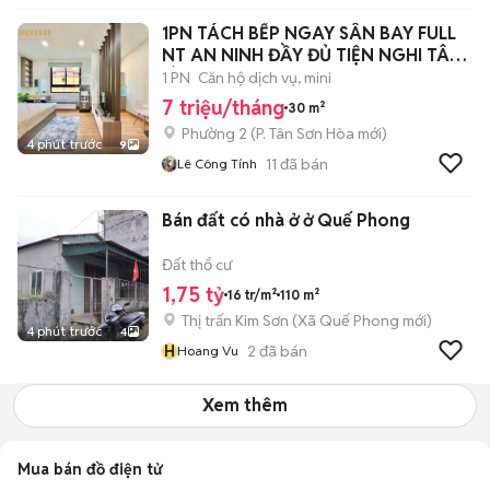
1PN TÁCH BẾP NGAY SÂN BAY FULL
NT AN NINH ĐẦY ĐỦ TIỆN NGHI TÂN
BÌNH
1 PN
Căn hộ dịch vụ, mini
7 triệu/tháng
30 m²
Phường 2
(
P. Tân Sơn Hòa
mới)
4 phút trước
9
11
đã bán
Lê Công Tính
Bán đất có nhà ở ở Quế Phong
Đất thổ cư
1,75 tỷ
16 tr/m²
110 m²
Thị trấn Kim Sơn
(
Xã Quế Phong
mới)
4 phút trước
4
H
2
đã bán
Hoang Vu
Xem thêm
Mua bán đồ điện tử