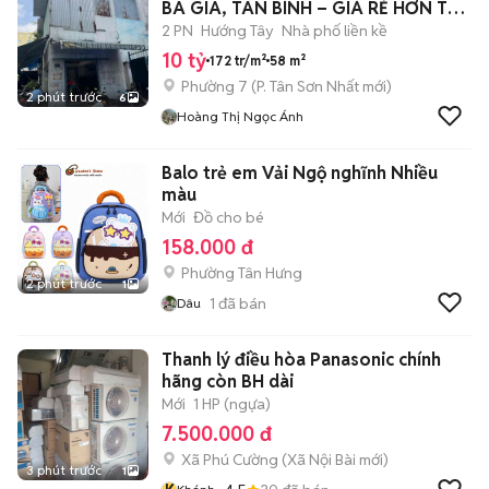
BA GIA, TÂN BÌNH – GIÁ RẺ HƠN THỊ
TRƯỜN
2 PN
Hướng Tây
Nhà phố liền kề
10 tỷ
172 tr/m²
58 m²
Phường 7
(
P. Tân Sơn Nhất
mới)
2 phút trước
6
Hoàng Thị Ngọc Ánh
Balo trẻ em Vải Ngộ nghĩnh Nhiều
màu
Mới
Đồ cho bé
158.000 đ
Phường Tân Hưng
2 phút trước
1
1
đã bán
Dâu
Thanh lý điều hòa Panasonic chính
hãng còn BH dài
Mới
1 HP (ngựa)
7.500.000 đ
Xã Phú Cường
(
Xã Nội Bài
mới)
3 phút trước
1