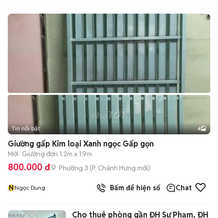
Tin nổi bật
4
Giường gấp Kim loại Xanh ngọc Gấp gọn
Mới
Giường đơn 1.2m x 1.9m
800.000 đ
Phường 3
(
P. Chánh Hưng
mới)
N
Bấm để hiện số
Chat
Ngọc Dung
Cho thuê phòng gần ĐH Sư Phạm, ĐH