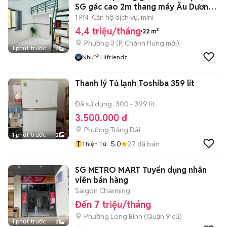
SG gác cao 2m thang máy Âu Dương
Lân
1 PN
Căn hộ dịch vụ, mini
4,4 triệu/tháng
22 m²
Phường 3
(
P. Chánh Hưng
mới)
1 phút trước
7
Như Ý Hifriendz
Thanh lý Tủ lạnh Toshiba 359 lít
Đã sử dụng
300 - 399 lít
3.500.000 đ
Phường Trảng Dài
1 phút trước
2
T
5.0
27
đã bán
Thiện Từ
SG METRO MART Tuyển dụng nhân
viên bán hàng
Saigon Charming
Đến 7 triệu/tháng
Phường Long Bình (Quận 9 cũ)
1 phút trước
2