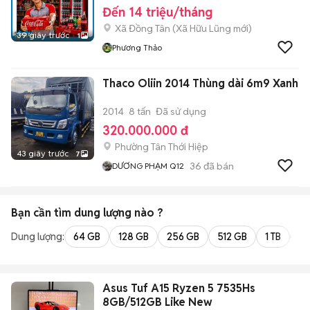
Đến 14 triệu/tháng
Xã Đồng Tân
(
Xã Hữu Lũng
mới)
39 giây trước
1
Phương Thảo
Thaco Oliin 2014 Thùng dài 6m9 Xanh
2014
8 tấn
Đã sử dụng
320.000.000 đ
Phường Tân Thới Hiệp
43 giây trước
7
36
đã bán
DƯƠNG PHẠM Q12
Bạn cần tìm
dung lượng
nào ?
Dung lượng:
64 GB
128 GB
256 GB
512 GB
1 TB
2 
Asus Tuf A15 Ryzen 5 7535Hs
8GB/512GB Like New