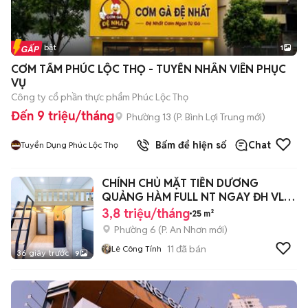
Tin nổi bật
1
CƠM TẤM PHÚC LỘC THỌ - TUYỂN NHÂN VIÊN PHỤC
VỤ
Công ty cổ phần thực phẩm Phúc Lộc Thọ
Đến 9 triệu/tháng
Phường 13
(
P. Bình Lợi Trung
mới)
Bấm để hiện số
Chat
Tuyển Dụng Phúc Lộc Thọ
CHÍNH CHỦ MẶT TIỀN DƯƠNG
QUẢNG HÀM FULL NT NGAY ĐH VL
CS3, IUH, EMART
3,8 triệu/tháng
25 m²
Phường 6
(
P. An Nhơn
mới)
11
đã bán
Lê Công Tính
36 giây trước
9