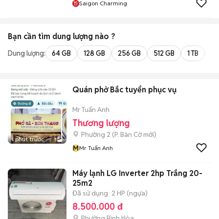
Saigon Charming
Bạn cần tìm
dung lượng
nào ?
Dung lượng:
64 GB
128 GB
256 GB
512 GB
1 TB
2 
Quán phở Bắc tuyển phục vụ
Mr Tuấn Anh
Thương lượng
Phường 2
(
P. Bàn Cờ
mới)
1 phút trước
1
M
Mr Tuấn Anh
Máy lạnh LG Inverter 2hp Trắng 20-
25m2
Đã sử dụng
2 HP (ngựa)
8.500.000 đ
Phường Bình Hòa