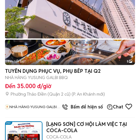
Tin nổi bật
5
TUYỂN DỤNG PHỤC VỤ, PHỤ BẾP TẠI Q2
NHÀ HÀNG YUSUNG GALBI BBQ
Đến 35.000 đ/giờ
Phường Thảo Điền (Quận 2 cũ)
(
P. An Khánh
mới)
Bấm để hiện số
Chat
NHÀ HÀNG YUSUNG GALBI
BBQ
[LẠNG SƠN] CƠ HỘI LÀM VIỆC TẠI
COCA-COLA
COCA-COLA