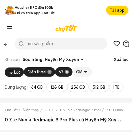
Voucher KFC đến 100k
Tải app
Chỉ có trên app Chợ Tốt
Khu vực:
Sóc Trăng, Huyện Mỹ Xuyên
Xoá lọc
Điện thoại
67
Giá
Lọc
Dung lượng:
64 GB
128 GB
256 GB
512 GB
1 TB
2 
Chợ Tốt
Điện thoại
ZTE
ZTE Nubia RedMagic 9 Pro+
ZTE Nubia RedM
0 Zte Nubia Redmagic 9 Pro Plus cũ Huyện Mỹ Xuyên, Sóc Trăng đẹp