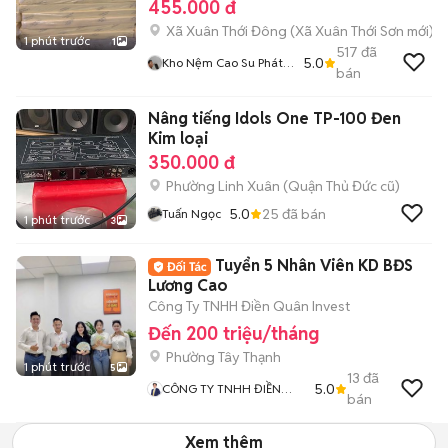
455.000 đ
Xã Xuân Thới Đông
(
Xã Xuân Thới Sơn
mới)
1 phút trước
1
517
đã
5.0
Kho Nệm Cao Su Phát
bán
Tài
Nâng tiếng Idols One TP-100 Đen
Kim loại
350.000 đ
Phường Linh Xuân (Quận Thủ Đức cũ)
5.0
25
đã bán
Tuấn Ngọc
1 phút trước
3
Tuyển 5 Nhân Viên KD BĐS
Lương Cao
Công Ty TNHH Điền Quân Invest
Đến 200 triệu/tháng
Phường Tây Thạnh
1 phút trước
5
13
đã
5.0
CÔNG TY TNHH ĐIỀN
bán
QUÂN INVEST
Xem thêm