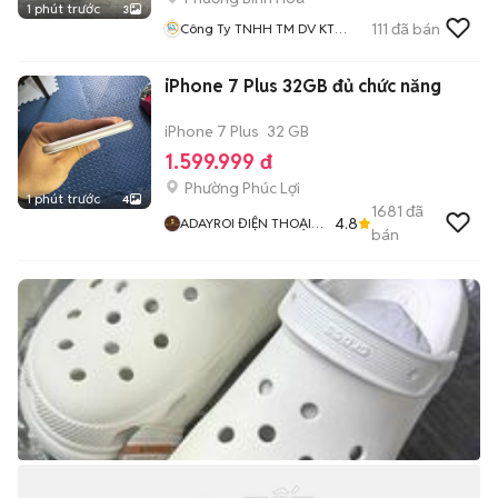
1 phút trước
3
111
đã bán
Công Ty TNHH TM DV KT
Hoàng Thạch
iPhone 7 Plus 32GB đủ chức năng
iPhone 7 Plus
32 GB
1.599.999 đ
Phường Phúc Lợi
1 phút trước
4
1681
đã
4.8
ADAYROI ĐIỆN THOẠI
bán
RUBY