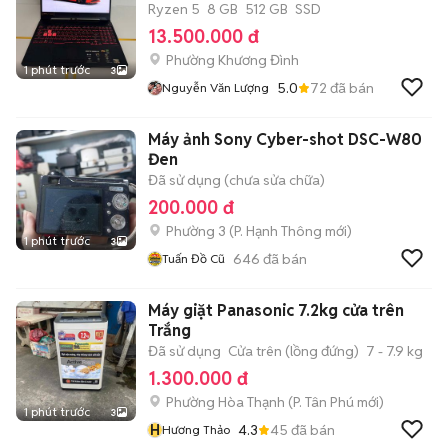
Ryzen 5
8 GB
512 GB
SSD
13.500.000 đ
Phường Khương Đình
1 phút trước
3
5.0
72
đã bán
Nguyễn Văn Lượng
Máy ảnh Sony Cyber-shot DSC-W80
Đen
Đã sử dụng (chưa sửa chữa)
200.000 đ
Phường 3
(
P. Hạnh Thông
mới)
1 phút trước
3
646
đã bán
Tuấn Đồ Cũ
Máy giặt Panasonic 7.2kg cửa trên
Trắng
Đã sử dụng
Cửa trên (lồng đứng)
7 - 7.9 kg
1.300.000 đ
Phường Hòa Thạnh
(
P. Tân Phú
mới)
1 phút trước
3
H
4.3
45
đã bán
Hương Thảo