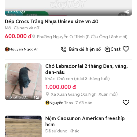
Tin nổi bật
3
Dép Crocs Trắng Nhựa Unisex size vn 40
Mới
Cả nam và nữ
600.000 đ
Phường Nguyễn Cư Trinh
(
P. Cầu Ông Lãnh
mới)
Bấm để hiện số
Chat
Nguyen Ngoc An
Chó Labrador lai 2 tháng Đen, vàng,
đen-nâu
Khác
Chó con (dưới 3 tháng tuổi)
1.000.000 đ
Xã Xuân Giang
(
Xã Nghi Xuân
mới)
1 phút trước
6
N
7
đã bán
Nguyễn Thoa
Nệm Caosunon American freeship
hcm
Đã sử dụng
Khác