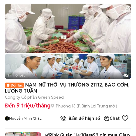
Tin nổi bật
4
NAM-NỮ THỜI VỤ THƯỞNG 2TR2, BAO CƠM,
LƯƠNG TUẦN
Công ty Cổ phần Green Speed
Đến 9 triệu/tháng
Phường 13
(
P. Bình Lợi Trung
mới)
Bấm để hiện số
Chat
Nguyễn Minh Châu
✅Pink Quận 11✅KlaraS2 pin mua Giao