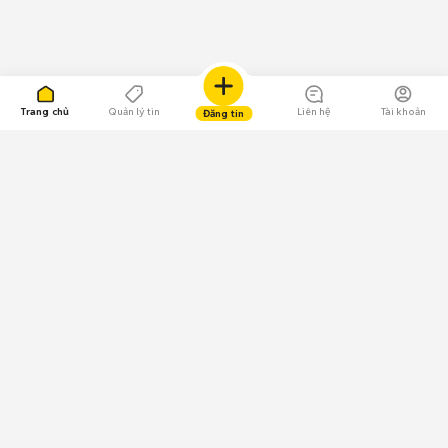
Trang chủ
Quản lý tin
Liên hệ
Tài khoản
Đăng tin
109.000 Bình chọn
Tải ứng dụng Chợ Tốt
Về Chợ Tốt
Quy chế sàn
Chính sách bảo mật
Giải quyết tranh chấp
CÔNG TY TNHH CHỢ TỐT - Người đại diện theo pháp luật:
Nguyễn Trọng Tấn; GPDKKD: 0312120782 do Sở KH & ĐT TP.HCM cấp ngày
11/01/2013;