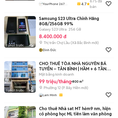
675
đã
4.7
YourPhone 267
bán
Nguyễn Hoàng-Hải
Châu-Đà Nẵng
Samsung S23 Ultra Chính Hãng
8GB/256GB 99%
Galaxy S23 Ultra
256 GB
8.400.000 đ
Thị trấn Chợ Lầu
(
Xã Bắc Bình
mới)
1 phút trước
4
Đ
Đình Đức
CHO THUÊ TÒA NHÀ NGUYỄN BÁ
TUYỂN – TÂN BÌNH | HẦM + 6 TẦNG |
PCCC
Mặt bằng kinh doanh
99 triệu/tháng
800 m²
Phường 12
(
P. Bảy Hiền
mới)
1 phút trước
4
Lam Minh
Cho thuê Nhà sat MT hẻm9 nm, hiện
có phòng học ML tiên làm văn phòng