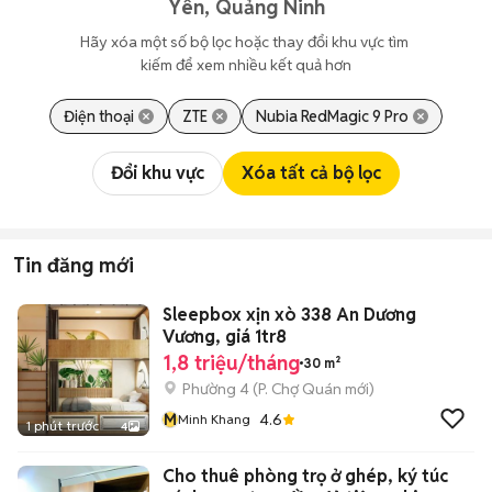
Yên, Quảng Ninh
Hãy xóa một số bộ lọc hoặc thay đổi khu vực tìm 
kiếm để xem nhiều kết quả hơn
Điện thoại
ZTE
Nubia RedMagic 9 Pro
Đổi khu vực
Xóa tất cả bộ lọc
Tin đăng mới
Sleepbox xịn xò 338 An Dương
Vương, giá 1tr8
1,8 triệu/tháng
30 m²
Phường 4
(
P. Chợ Quán
mới)
M
4.6
Minh Khang
1 phút trước
4
Cho thuê phòng trọ ở ghép, ký túc