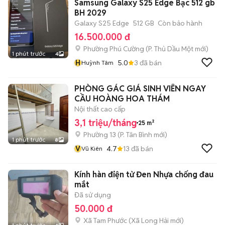
Samsung Galaxy S25 Edge Bạc 512 gb
BH 2029
Galaxy S25 Edge
512 GB
Còn bảo hành
16.500.000 đ
Phường Phú Cường
(
P. Thủ Dầu Một
mới)
1 phút trước
4
H
5.0
3
đã bán
Huỳnh Tâm
PHÒNG GÁC GIÁ SINH VIÊN NGAY
CẦU HOÀNG HOA THÁM
Nội thất cao cấp
3,1 triệu/tháng
25 m²
Phường 13
(
P. Tân Bình
mới)
1 phút trước
8
V
4.7
13
đã bán
Vũ Kiên
Kính hàn điện tử Đen Nhựa chống đau
mắt
Đã sử dụng
50.000 đ
Xã Tam Phước
(
Xã Long Hải
mới)