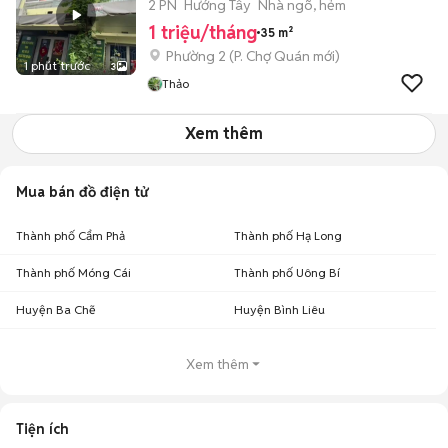
2 PN
Hướng Tây
Nhà ngõ, hẻm
1 triệu/tháng
35 m²
Phường 2
(
P. Chợ Quán
mới)
1 phút trước
3
Thảo
Xem thêm
Mua bán đồ điện tử
Thành phố Cẩm Phả
Thành phố Hạ Long
Thành phố Móng Cái
Thành phố Uông Bí
Huyện Ba Chẽ
Huyện Bình Liêu
Xem thêm
Tiện ích