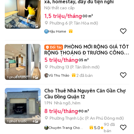
xá, homestay, đầy đủ tiện nghi
Nội thất cao cấp
1,5 triệu/tháng
30 m²
Phường 6
(
P. Tân Hòa
mới)
1 phút trước
12
Hậu Home
PHÒNG MỚI RỘNG GIÁ TỐT
RỘNG THOÁNG Đ TRƯƠNG CÔNG
ĐỊNH GẦN BẦU CÁT
5 triệu/tháng
35 m²
Phường 13
(
P. Tân Bình
mới)
2
đã bán
Vũ Thu Thảo
1 phút trước
9
Cho Thuê Nhà Nguyên Căn Gần Chợ
Cầu Đồng Quận 12
1 PN
Nhà ngõ, hẻm
8 triệu/tháng
90 m²
Phường Thạnh Lộc
(
P. An Phú Đông
mới)
1 phút trước
6
90
đã
5.0
Chuyên Trang Cho
bán
Thuê Bất Động Sản