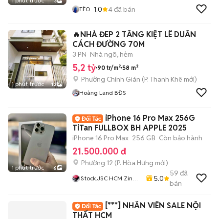
1 phút trước
3
1.0
4
đã bán
TÈO
🔥NHÀ ĐEP 2 TẦNG KIỆT LÊ DUẨN
CÁCH ĐƯỜNG 70M
3 PN
Nhà ngõ, hẻm
5,2 tỷ
90 tr/m²
58 m²
Phường Chính Gián
(
P. Thanh Khê
mới)
1 phút trước
12
Hoàng Land BĐS
iPhone 16 Pro Max 256G
TiTan FULLBOX BH APPLE 2025
iPhone 16 Pro Max
256 GB
Còn bảo hành
21.500.000 đ
Phường 12
(
P. Hòa Hưng
mới)
1 phút trước
6
59
đã
5.0
IStock.JSC HCM Zin
bán
Đẹp Chất GIÁ RẺ
[***] NHÂN VIÊN SALE NỘI
THẤT HCM