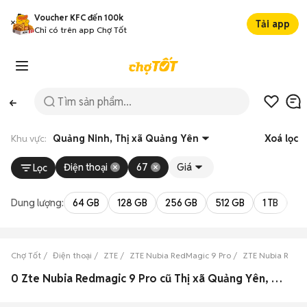
Voucher KFC đến 100k
Tải app
Chỉ có trên app Chợ Tốt
Khu vực:
Quảng Ninh, Thị xã Quảng Yên
Xoá lọc
Điện thoại
67
Giá
Lọc
Dung lượng:
64 GB
128 GB
256 GB
512 GB
1 TB
2 
Chợ Tốt
Điện thoại
ZTE
ZTE Nubia RedMagic 9 Pro
ZTE Nubia RedMa
0 Zte Nubia Redmagic 9 Pro cũ Thị xã Quảng Yên, Quảng Ninh đẹp