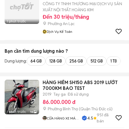
CÔNG TY TNHH THƯƠNG MẠI DỊCH VỤ SẢN
XUẤT NỘI THẤT HOÀNG KIM
Đến 30 triệu/tháng
1 phút trước
Phường An Lạc
D
Dịch Vụ Kế Toán
Bạn cần tìm
dung lượng
nào ?
Dung lượng:
64 GB
128 GB
256 GB
512 GB
1 TB
2 
HÀNG HIẾM SH150 ABS 2019 LƯỚT
7000KM BAO TEST
2019
Tay ga
Đã sử dụng
86.000.000 đ
Phường Bình Thọ (Quận Thủ Đức cũ)
1 phút trước
16
951
đã
4.5
CỬA HÀNG XE MÁY
bán
DK