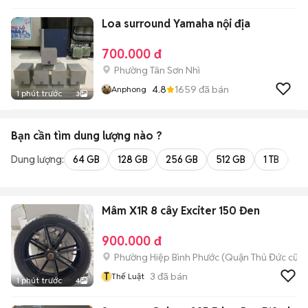
Thuỳ Lâm
Loa surround Yamaha nội địa
700.000 đ
Phường Tân Sơn Nhì
4.8
1659
đã bán
Anphong
1 phút trước
3
Bạn cần tìm
dung lượng
nào ?
Dung lượng:
64 GB
128 GB
256 GB
512 GB
1 TB
2 
Mâm X1R 8 cây Exciter 150 Đen
900.000 đ
Phường Hiệp Bình Phước (Quận Thủ Đức cũ)
T
3
đã bán
Thế Luật
1 phút trước
4