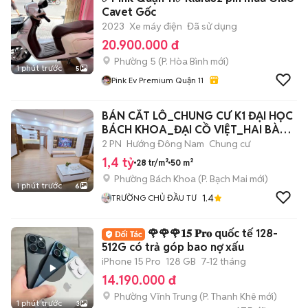
Cavet Gốc
2023
Xe máy điện
Đã sử dụng
20.900.000 đ
Phường 5
(
P. Hòa Bình
mới)
1 phút trước
5
Pink Ev Premium Quận 11
BÁN CẮT LỖ_CHUNG CƯ K1 ĐẠI HỌC
BÁCH KHOA_ĐẠI CỒ VIỆT_HAI BÀ
TRƯNG
2 PN
Hướng Đông Nam
Chung cư
1,4 tỷ
28 tr/m²
50 m²
Phường Bách Khoa
(
P. Bạch Mai
mới)
1 phút trước
6
1.4
TRƯỜNG CHỦ ĐẦU TƯ
🌹🌹🌹𝟏𝟓 𝐏𝐫𝐨 quốc tế 128-
512G có trả góp bao nợ xấu
iPhone 15 Pro
128 GB
7-12 tháng
14.190.000 đ
Phường Vĩnh Trung
(
P. Thanh Khê
mới)
1 phút trước
3