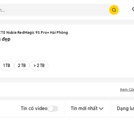
ZTE Nubia RedMagic 9S Pro+ Hải Phòng
g đẹp
1 TB
2 TB
> 2 TB
Xem Cử
Tin có video
Tin mới nhất
Dạng lư