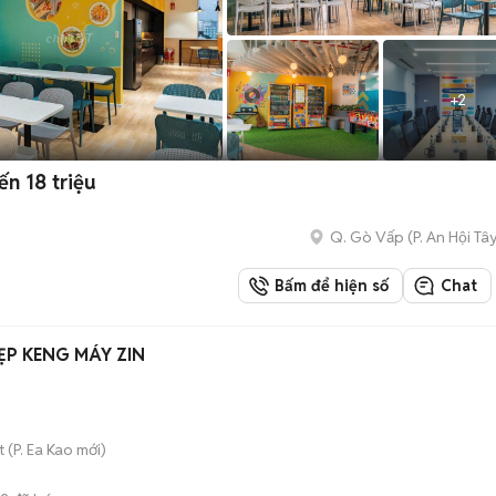
+
2
ến 18 triệu
Q. Gò Vấp
(
P. An Hội Tâ
Bấm để hiện số
Chat
ĐẸP KENG MÁY ZIN
t
(
P. Ea Kao
mới)