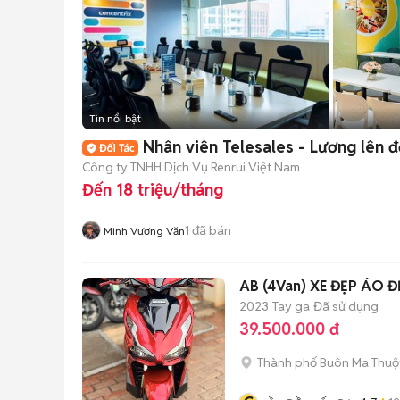
Tin nổi bật
Nhân viên Telesales - Lương lên đ
Công ty TNHH Dịch Vụ Renrui Việt Nam
Đến 18 triệu/tháng
1
đã bán
Minh Vương Văn
AB (4Van) XE ĐẸP ÁO 
2023
Tay ga
Đã sử dụng
39.500.000 đ
Thành phố Buôn Ma Thuộ