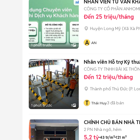
NHÂN VIÊN TƯ VẤN KH
CÔNG TY CỔ PHẦN ANHOM
Đến 25 triệu/tháng
Huyện Long Mỹ
(
Xã Xà P
A
AN
1 phút trước
1
Nhân viên Hỗ trợ Kỹ thu
CÔNG TY TNHH BÃI XE THÔ
Đến 12 triệu/tháng
Thành phố Thủ Đức
(
P. L
T
3
đã bán
Thái Huy
1 phút trước
1
CHÍNH CHỦ BÁN NHÀ T
2 PN
Nhà ngõ, hẻm
5,2 tỷ
43 tr/m²
121 m²