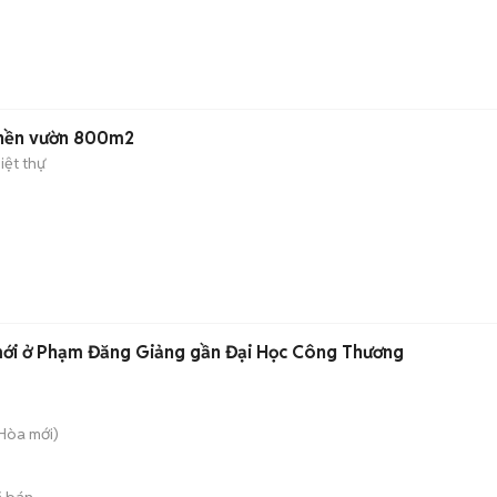
 nền vườn 800m2
iệt thự
mới ở Phạm Đăng Giảng gần Đại Học Công Thương
 Hòa
mới)
 bán