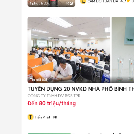
C
4.7
1
CẦM ĐỒ TUẤN ĐẠT
1 phút trước
10
Tin nổi bật
TUYỂN DỤNG 20 NVKD NHÀ PHỐ BÌNH 
CÔNG TY TNHH DV BĐS TPR
Đến 80 triệu/tháng
T
Tiến Phát TPR