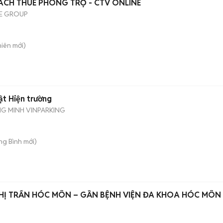
ÁCH THUÊ PHÒNG TRỌ - CTV ONLINE
E GROUP
hiên
mới)
ật Hiện trường
NG MINH VINPARKING
ong Bình
mới)
HỊ TRẤN HÓC MÔN – GẦN BỆNH VIỆN ĐA KHOA HÓC MÔN