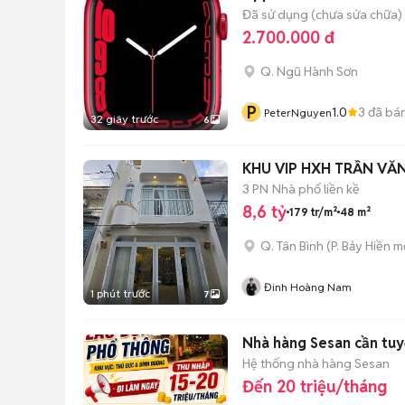
Đã sử dụng (chưa sửa chữa)
2.700.000 đ
Q. Ngũ Hành Sơn
P
1.0
3
đã bá
PeterNguyen
32 giây trước
6
KHU VIP HXH TRẦN VĂN
3 PN
Nhà phố liền kề
8,6 tỷ
179 tr/m²
48 m²
Q. Tân Bình
(
P. Bảy Hiền
mớ
Đinh Hoàng Nam
1 phút trước
7
Nhà hàng Sesan cần tu
Hệ thống nhà hàng Sesan
Đến 20 triệu/tháng