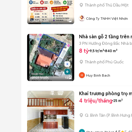
Thành phố Thủ Dầu Một
Công Ty TNHH Việt Nhơn
1 phút trước
1
Nhà sàn gỗ 2 tầng trên
3 PN
Hướng Đông Bắc
Nhà b
8 tỷ
9,5 tr/m²
840 m²
Thành phố Phú Quốc
Huy Binh Bach
1 phút trước
12
Khai trương phòng trọ 
4 triệu/tháng
25 m²
Q. Bình Tân
(
P. Bình Hưng
4.5
5
đã