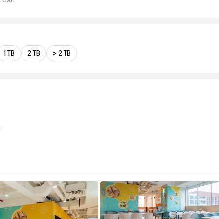
1 TB
2 TB
> 2 TB
)