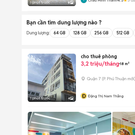
Châu Minh Thành
1 phút trước
8
Bạn cần tìm
dung lượng
nào ?
Dung lượng:
64 GB
128 GB
256 GB
512 GB
cho thuê phòng
3,2 triệu/tháng
18 m²
Quận 7
(
P. Phú Thuận
mới
Đ
Đặng Thị Nam Thắng
1 phút trước
4