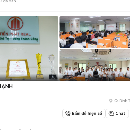
32
đã bán
THẠNH
Q. Bình 
Bấm để hiện số
Chat