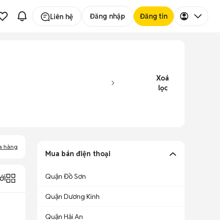
Đăng nhập
Đăng tin
Liên hệ
Xoá
lọc
a hàng
Mua bán điện thoại
Quận Đồ Sơn
ới
Quận Dương Kinh
Quận Hải An