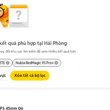
kết quả phù hợp tại Hải Phòng
hay đổi khu vực tìm kiếm để xem nhiều kết quả hơn
ZTE
Nubia RedMagic 9S Pro+
 vực
Xóa tất cả bộ lọc
GPS 45mm Đỏ