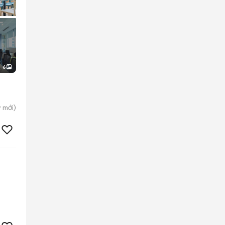
6
y
mới)