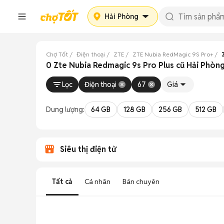
Hải Phòng
Chợ Tốt
Điện thoại
ZTE
ZTE Nubia RedMagic 9S Pro+
0 Zte Nubia Redmagic 9s Pro Plus cũ Hải Phòn
Lọc
Điện thoại
67
Giá
Dung lượng:
64 GB
128 GB
256 GB
512 GB
Siêu thị điện tử
Tất cả
Cá nhân
Bán chuyên