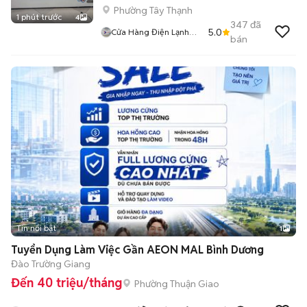
Phường Tây Thạnh
1 phút trước
4
347
đã
5.0
Cửa Hàng Điện Lạnh
bán
Giá Rẻ
Tin nổi bật
1
Tuyển Dụng Làm Việc Gần AEON MAL Bình Dương
Đào Trường Giang
Đến 40 triệu/tháng
Phường Thuận Giao