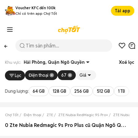
Voucher KFC đến 100k
Tải app
Chỉ có trên app Chợ Tốt
Khu vực:
Hải Phòng, Quận Ngô Quyền
Xoá lọc
Điện thoại
67
Giá
Lọc
Dung lượng:
64 GB
128 GB
256 GB
512 GB
1 TB
2 
Chợ Tốt
Điện thoại
ZTE
ZTE Nubia RedMagic 9S Pro+
ZTE Nubia Red
0 Zte Nubia Redmagic 9s Pro Plus cũ Quận Ngô Quyền, Hải Phòng đẹp