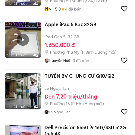
Phường An Khánh (Quận 2 cũ)
1 phút trước
2
N
5.0
4
đã bán
Ni
Apple iPad 5 Bạc 32GB
iPad Gen 5
32 GB
1.650.000 đ
Phường Phú Mỹ
(
P. Bình Dương
mới)
1 phút trước
4
3
đã bán
Nguyễn Huệ
TUYỂN BV CHUNG CƯ Q10/Q2
Le Ngoc Han
Đến 7,20 triệu/tháng
Phường 15
(
P. Hòa Hưng
mới)
1 phút trước
1
Le Ngoc Han
Dell Precision 5550 i9 16G/SSD 512G
15.6 4K