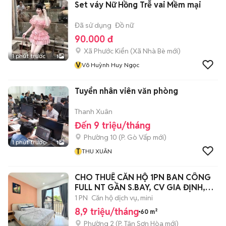
Set váy Nữ Hồng Trễ vai Mềm mại
Đã sử dụng
Đồ nữ
90.000 đ
Xã Phước Kiển
(
Xã Nhà Bè
mới)
1 phút trước
1
V
Võ Huỳnh Huy Ngọc
Tuyển nhân viên văn phòng
Thanh Xuân
Đến 9 triệu/tháng
Phường 10
(
P. Gò Vấp
mới)
1 phút trước
1
T
THU XUÂN
CHO THUÊ CĂN HỘ 1PN BAN CÔNG
FULL NT GẦN S.BAY, CV GIA ĐỊNH,
CV HVT.
1 PN
Căn hộ dịch vụ, mini
8,9 triệu/tháng
60 m²
Phường 2
(
P. Tân Sơn Hòa
mới)