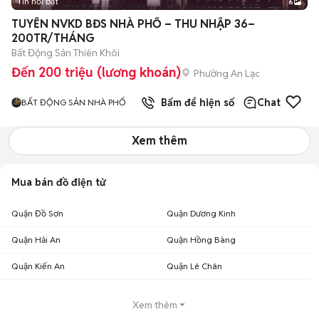
Tin nổi bật
6
+
2
TUYỂN NVKD BĐS NHÀ PHỐ – THU NHẬP 36–
200TR/THÁNG
Bất Động Sản Thiên Khôi
Đến 200 triệu (lương khoán)
Phường An Lạc
Bấm để hiện số
Chat
BẤT ĐỘNG SẢN NHÀ PHỐ
Xem thêm
Mua bán đồ điện tử
Quận Đồ Sơn
Quận Dương Kinh
Quận Hải An
Quận Hồng Bàng
Quận Kiến An
Quận Lê Chân
Xem thêm