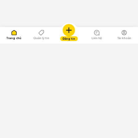
Trang chủ
Quản lý tin
Liên hệ
Tài khoản
Đăng tin
109.000 Bình chọn
Tải ứng dụng Chợ Tốt
Về Chợ Tốt
Quy chế sàn
Chính sách bảo mật
Giải quyết tranh chấp
CÔNG TY TNHH CHỢ TỐT - Người đại diện theo pháp luật:
Nguyễn Trọng Tấn; GPDKKD: 0312120782 do Sở KH & ĐT TP.HCM cấp ngày