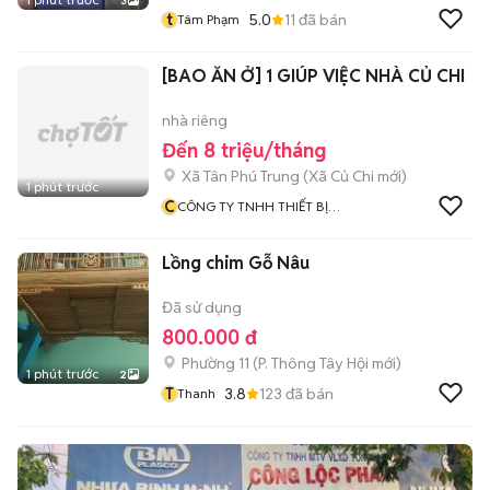
3
t
5.0
11
đã bán
Tâm Phạm
[BAO ĂN Ở] 1 GIÚP VIỆC NHÀ CỦ CHI
nhà riêng
Đến 8 triệu/tháng
Xã Tân Phú Trung
(
Xã Củ Chi
mới)
1 phút trước
C
CÔNG TY TNHH THIẾT BỊ
GIÁO DỤC BAVICO
Lồng chim Gỗ Nâu
Đã sử dụng
800.000 đ
Phường 11
(
P. Thông Tây Hội
mới)
1 phút trước
2
T
3.8
123
đã bán
Thanh