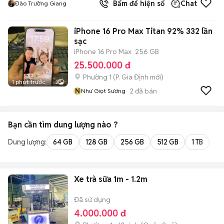
Bấm để hiện số
Chat
Đào Trường Giang
iPhone 16 Pro Max Titan 92% 332 lần
sạc
iPhone 16 Pro Max
256 GB
25.500.000 đ
Phường 1
(
P. Gia Định
mới)
1 phút trước
3
N
2
đã bán
Như Giọt Sương
Bạn cần tìm
dung lượng
nào ?
Dung lượng:
64 GB
128 GB
256 GB
512 GB
1 TB
2 
Xe trà sữa 1m - 1.2m
Đã sử dụng
4.000.000 đ