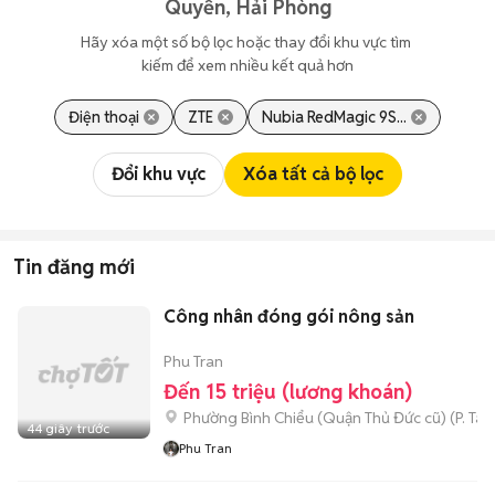
Quyền, Hải Phòng
Hãy xóa một số bộ lọc hoặc thay đổi khu vực tìm 
kiếm để xem nhiều kết quả hơn
Điện thoại
ZTE
Nubia RedMagic 9S...
Đổi khu vực
Xóa tất cả bộ lọc
Tin đăng mới
Công nhân đóng gói nông sản
Phu Tran
Đến 15 triệu (lương khoán)
Phường Bình Chiểu (Quận Thủ Đức cũ)
(
P. Ta
44 giây trước
Phu Tran