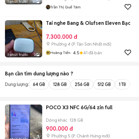
1 phút trước
10
Trần Thị Quế Tâm
Tai nghe Bang & Olufsen Eleven Bạc
7.300.000 đ
Phường 4
(
P. Tân Sơn Nhất
mới)
H
4.5
41
đã bán
Hoàng Tiến
1 phút trước
2
Bạn cần tìm
dung lượng
nào ?
Dung lượng:
64 GB
128 GB
256 GB
512 GB
1 TB
2 
POCO X3 NFC 6G/64 zin full
Dòng khác
128 GB
900.000 đ
Phường 5
(
P. Chánh Hưng
mới)
1 phút trước