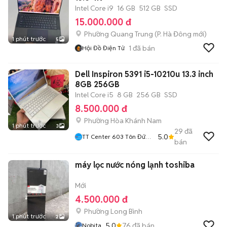
Intel Core i9
16 GB
512 GB
SSD
15.000.000 đ
Phường Quang Trung
(
P. Hà Đông
mới)
1 phút trước
5
1
đã bán
Hội Đồ Điện Tử
Dell Inspiron 5391 i5-10210u 13.3 inch
8GB 256GB
Intel Core i5
8 GB
256 GB
SSD
8.500.000 đ
Phường Hòa Khánh Nam
1 phút trước
3
29
đã
5.0
TT Center 603 Tôn Đức
bán
Thắng Hòa Khánh
máy lọc nước nóng lạnh toshiba
Mới
4.500.000 đ
Phường Long Bình
1 phút trước
2
5.0
76
đã bán
Nobita