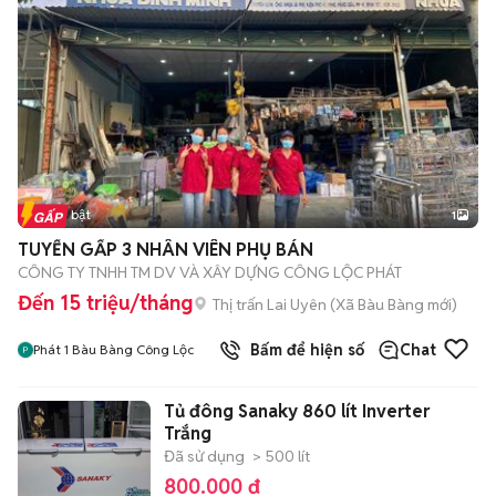
Tin nổi bật
1
TUYỂN GẤP 3 NHÂN VIÊN PHỤ BÁN
CÔNG TY TNHH TM DV VÀ XÂY DỰNG CÔNG LỘC PHÁT
Đến 15 triệu/tháng
Thị trấn Lai Uyên
(
Xã Bàu Bàng
mới)
Bấm để hiện số
Chat
Phát 1 Bàu Bàng Công Lộc
Tủ đông Sanaky 860 lít Inverter
Trắng
Đã sử dụng
> 500 lít
800.000 đ