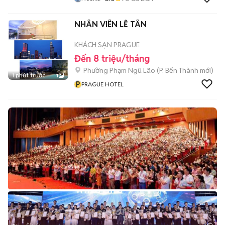
NHÂN VIÊN LỄ TÂN
KHÁCH SẠN PRAGUE
Đến 8 triệu/tháng
Phường Phạm Ngũ Lão
(
P. Bến Thành
mới)
1 phút trước
1
P
PRAGUE HOTEL