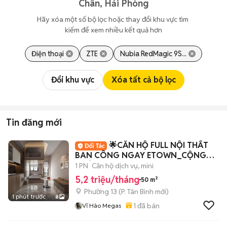
Chân, Hải Phòng
Hãy xóa một số bộ lọc hoặc thay đổi khu vực tìm 
kiếm để xem nhiều kết quả hơn
Điện thoại
ZTE
Nubia RedMagic 9S...
Đổi khu vực
Xóa tất cả bộ lọc
Tin đăng mới
🌟CĂN HỘ FULL NỘI THẤT
BAN CÔNG NGAY ETOWN_CỘNG
HOÀ
1 PN
Căn hộ dịch vụ, mini
5,2 triệu/tháng
50 m²
Phường 13
(
P. Tân Bình
mới)
1 phút trước
8
1
đã bán
Vĩ Hào Megas