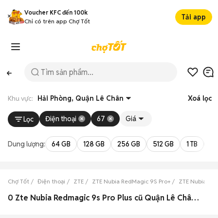
Voucher KFC đến 100k
Tải app
Chỉ có trên app Chợ Tốt
Khu vực:
Hải Phòng, Quận Lê Chân
Xoá lọc
Điện thoại
67
Giá
Lọc
Dung lượng:
64 GB
128 GB
256 GB
512 GB
1 TB
2 
Chợ Tốt
Điện thoại
ZTE
ZTE Nubia RedMagic 9S Pro+
ZTE Nubia Red
0 Zte Nubia Redmagic 9s Pro Plus cũ Quận Lê Chân, Hải Phòng đẹp