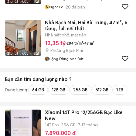
2 phút trước
4
N
20
đã bán
Ngoc Le
Nhà Bạch Mai, Hai Bà Trưng, 47m², 6
tầng, full nội thất
Nhà mặt phố, mặt tiền
13,35 tỷ
284 tr/m²
47 m²
Phường Bạch Mai
2 phút trước
5
Cộng Đồng Nhà Đất
Bạn cần tìm
dung lượng
nào ?
Dung lượng:
64 GB
128 GB
256 GB
512 GB
1 TB
2 
Xiaomi 14T Pro 12/256GB Bạc Like
New
14T Pro
256 GB
7-12 tháng
7.890.000 đ