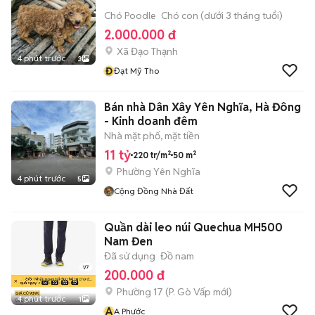
Chó Poodle
Chó con (dưới 3 tháng tuổi)
2.000.000 đ
Xã Đạo Thạnh
4 phút trước
3
Đ
Đạt Mỹ Tho
Bán nhà Dân Xây Yên Nghĩa, Hà Đông
- Kinh doanh đêm
Nhà mặt phố, mặt tiền
11 tỷ
220 tr/m²
50 m²
Phường Yên Nghĩa
4 phút trước
5
Cộng Đồng Nhà Đất
Quần dài leo núi Quechua MH500
Nam Đen
Đã sử dụng
Đồ nam
200.000 đ
Phường 17
(
P. Gò Vấp
mới)
4 phút trước
1
A
A Phước