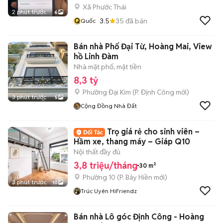
Xã Phước Thái
2 phút trước
6
Q
3.5
35
đã bán
Quốc
Bán nhà Phố Đại Từ, Hoàng Mai, View
hồ Linh Đàm
Nhà mặt phố, mặt tiền
8,3 tỷ
Phường Đại Kim
(
P. Định Công
mới)
3 phút trước
5
Cộng Đồng Nhà Đất
Trọ giá rẻ cho sinh viên –
Hầm xe, thang máy – Giáp Q10
Nội thất đầy đủ
3,8 triệu/tháng
30 m²
Phường 10
(
P. Bảy Hiền
mới)
3 phút trước
10
Trúc Uyên HiFriendz
Bán nhà Lô góc Định Công - Hoàng