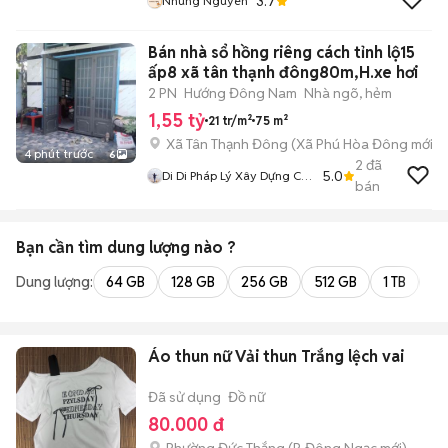
3.7
Nhung Nguyen
Bán nhà sổ hồng riêng cách tỉnh lộ15
ấp8 xã tân thạnh đông80m,H.xe hơi
2 PN
Hướng Đông Nam
Nhà ngõ, hẻm
1,55 tỷ
21 tr/m²
75 m²
Xã Tân Thạnh Đông
(
Xã Phú Hòa Đông
mới)
4 phút trước
6
2
đã
5.0
Di Di Pháp Lý Xây Dựng Củ
bán
Chi
Bạn cần tìm
dung lượng
nào ?
Dung lượng:
64 GB
128 GB
256 GB
512 GB
1 TB
2 
Áo thun nữ Vải thun Trắng lệch vai
Đã sử dụng
Đồ nữ
80.000 đ