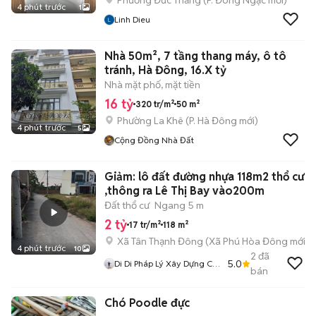
Phường Đức Thắng
(
P. Đông Ngạc
mới)
4 phút trước
1
Linh Dieu
Nhà 50m², 7 tầng thang máy, ô tô
tránh, Hà Đông, 16.X tỷ
Nhà mặt phố, mặt tiền
16 tỷ
320 tr/m²
50 m²
Phường La Khê
(
P. Hà Đông
mới)
4 phút trước
5
Cộng Đồng Nhà Đất
Giảm: lô đất đường nhựa 118m2 thổ cư
,thông ra Lê Thị Bay vào200m
Đất thổ cư
Ngang 5 m
2 tỷ
17 tr/m²
118 m²
Xã Tân Thạnh Đông
(
Xã Phú Hòa Đông
mới)
4 phút trước
10
2
đã
5.0
Di Di Pháp Lý Xây Dựng Củ
bán
Chi
Chó Poodle đực