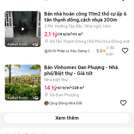
Bán nhà hoàn công 111m2 thổ cư ấp 6
tân thạnh đông,cách nhựa 200m
2 PN
Hướng Tây Bắc
Nhà ngõ, hẻm
2,1 tỷ
19 tr/m²
111 m²
Xã Tân Thạnh Đông
(
Xã Phú Hòa Đông
mới)
4 phút trước
8
2
đã
5.0
Di Di Pháp Lý Xây Dựng Củ
bán
Chi
Bán Vinhomes Đan Phượng - Nhà
phố/Biệt thự - Giá tốt
Nhà biệt thự
14 tỷ
61 tr/m²
228 m²
Xã Đan Phượng
4 phút trước
4
Cộng Đồng Nhà Đất
Xem thêm