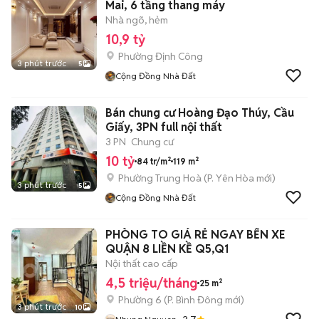
Mai, 6 tầng thang máy
Nhà ngõ, hẻm
10,9 tỷ
Phường Định Công
3 phút trước
5
Cộng Đồng Nhà Đất
Bán chung cư Hoàng Đạo Thúy, Cầu
Giấy, 3PN full nội thất
3 PN
Chung cư
10 tỷ
84 tr/m²
119 m²
Phường Trung Hoà
(
P. Yên Hòa
mới)
3 phút trước
5
Cộng Đồng Nhà Đất
PHÒNG TO GIÁ RẺ NGAY BẾN XE
QUẬN 8 LIỀN KỀ Q5,Q1
Nội thất cao cấp
4,5 triệu/tháng
25 m²
Phường 6
(
P. Bình Đông
mới)
3 phút trước
10