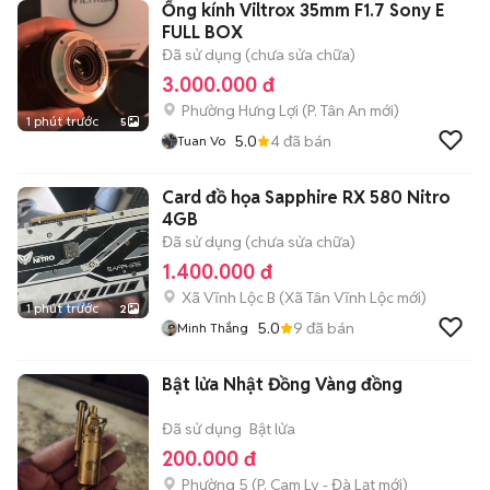
Ống kính Viltrox 35mm F1.7 Sony E
FULL BOX
Đã sử dụng (chưa sửa chữa)
3.000.000 đ
Phường Hưng Lợi
(
P. Tân An
mới)
1 phút trước
5
5.0
4
đã bán
Tuan Vo
Card đồ họa Sapphire RX 580 Nitro
4GB
Đã sử dụng (chưa sửa chữa)
1.400.000 đ
Xã Vĩnh Lộc B
(
Xã Tân Vĩnh Lộc
mới)
1 phút trước
2
5.0
9
đã bán
Minh Thắng
Bật lửa Nhật Đồng Vàng đồng
Đã sử dụng
Bật lửa
200.000 đ
Phường 5
(
P. Cam Ly - Đà Lạt
mới)