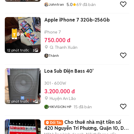
5.0
69
đã bán
Johntran
Apple iPhone 7 32Gb-256Gb
iPhone 7
750.000 đ
Q. Thanh Xuân
12 phút trước
2
Thành
Loa Sub Điện Bass 40'
301 - 600W
3.200.000 đ
Huyện An Lão
12 phút trước
4
15
đã bán
HIKVISION HP
Cho thuê nhà mặt tiền số
420 Nguyễn Tri Phương, Quận 10, DT: