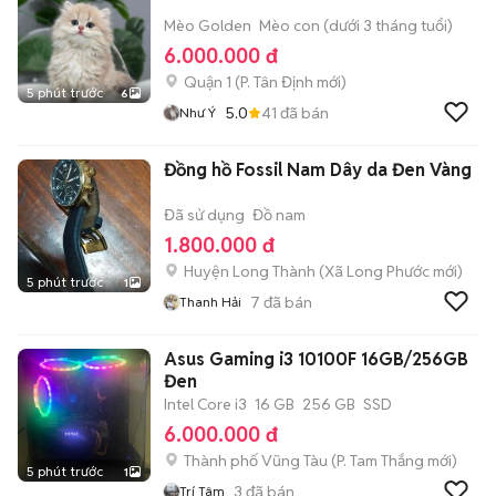
Mèo Golden
Mèo con (dưới 3 tháng tuổi)
6.000.000 đ
Quận 1
(
P. Tân Định
mới)
5 phút trước
6
5.0
41
đã bán
Như Ý
Đồng hồ Fossil Nam Dây da Đen Vàng
Đã sử dụng
Đồ nam
1.800.000 đ
Huyện Long Thành
(
Xã Long Phước
mới)
5 phút trước
1
7
đã bán
Thanh Hải
Asus Gaming i3 10100F 16GB/256GB
Đen
Intel Core i3
16 GB
256 GB
SSD
6.000.000 đ
Thành phố Vũng Tàu
(
P. Tam Thắng
mới)
5 phút trước
1
3
đã bán
Trí Tâm