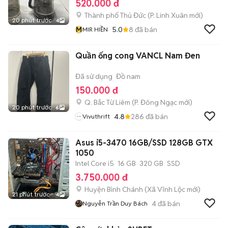
520.000 đ
Thành phố Thủ Đức
(
P. Linh Xuân
mới)
20 phút trước
4
M
5.0
8
đã bán
MIR HIỀN
Quần ống cong VANCL Nam Đen
Đã sử dụng
Đồ nam
150.000 đ
Q. Bắc Từ Liêm
(
P. Đông Ngạc
mới)
20 phút trước
6
4.8
286
đã bán
Vivuthrift
Asus i5-3470 16GB/SSD 128GB GTX
1050
Intel Core i5
16 GB
320 GB
SSD
3.750.000 đ
Huyện Bình Chánh
(
Xã Vĩnh Lộc
mới)
21 phút trước
4
4
đã bán
Nguyễn Trần Duy Bách