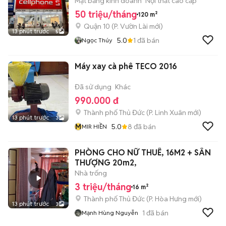
6x20m
Mặt bằng kinh doanh
Nội thất cao cấp
50 triệu/tháng
120 m²
Quận 10
(
P. Vườn Lài
mới)
13 phút trước
5
5.0
1
đã bán
Ngọc Thúy
Máy xay cà phê TECO 2016
Đã sử dụng
Khác
990.000 đ
Thành phố Thủ Đức
(
P. Linh Xuân
mới)
13 phút trước
3
M
5.0
8
đã bán
MIR HIỀN
PHÒNG CHO NỮ THUÊ, 16M2 + SÂN
THƯỢNG 20m2,
Nhà trống
3 triệu/tháng
16 m²
Thành phố Thủ Đức
(
P. Hòa Hưng
mới)
13 phút trước
3
1
đã bán
Mạnh Hùng Nguyễn