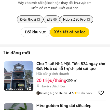
Hãy xóa một số bộ lọc hoặc thay đổi khu vực tìm 
kiếm để xem nhiều kết quả hơn
Điện thoại
ZTE
Nubia Z30 Pro
Đổi khu vực
Xóa tất cả bộ lọc
Tin đăng mới
Cho Thuê Nhà Mặt Tiền 824 ngay chợ
Đức Hoà có hỗ trợ chi phí cải tạo
Mặt bằng kinh doanh
20 triệu/tháng
200 m²
Huyện Đức Hòa
2 phút trước
6
4.5
13
đã bán
Truong Ngoc Thuan
Mèo golden lông dài siêu đẹp