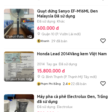
Quạt đứng Sanyo EF-M16ML Đen
Malaysia Đã sử dụng
Đã sử dụng
Khác
600.000 đ
Quận 10
(
P. Vườn Lài
mới)
17 phút trước
5
K
29
đã bán
Khanh
Honda Lead 2014Vàng kem Việt Nam
2014
Tay ga
Đã sử dụng
15.800.000 đ
Q. Bình Thạnh
(
P. Thạnh Mỹ Tây
mới)
20 phút trước
12
p
2.4
22
đã bán
Phạm Phi Bằng
Máy pha cà phê Electrolux Đen, Trắng
đã sử dụng
Đã sử dụng
Electrolux