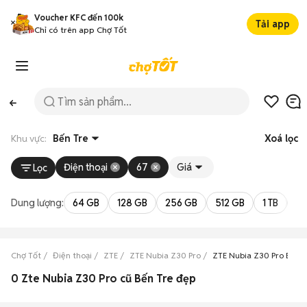
Voucher KFC đến 100k
Tải app
Chỉ có trên app Chợ Tốt
Khu vực:
Bến Tre
Xoá lọc
Điện thoại
67
Giá
Lọc
Dung lượng:
64 GB
128 GB
256 GB
512 GB
1 TB
2 
Chợ Tốt
Điện thoại
ZTE
ZTE Nubia Z30 Pro
ZTE Nubia Z30 Pro Bến T
0 Zte Nubia Z30 Pro cũ Bến Tre đẹp