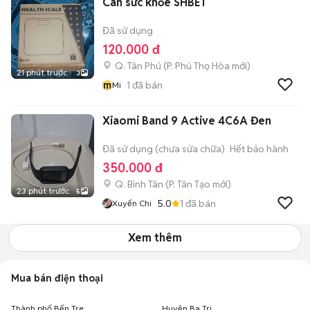
Cân sức khỏe SHBET
Đã sử dụng
120.000 đ
Q. Tân Phú
(
P. Phú Thọ Hòa
mới)
21 phút trước
3
m
1
đã bán
Mi
Xiaomi Band 9 Active 4C6A Đen
Đã sử dụng (chưa sửa chữa)
Hết bảo hành
350.000 đ
Q. Bình Tân
(
P. Tân Tạo
mới)
23 phút trước
5
5.0
1
đã bán
Xuyến Chi
Xem thêm
Mua bán điện thoại
Thành phố Bến Tre
Huyện Ba Tri