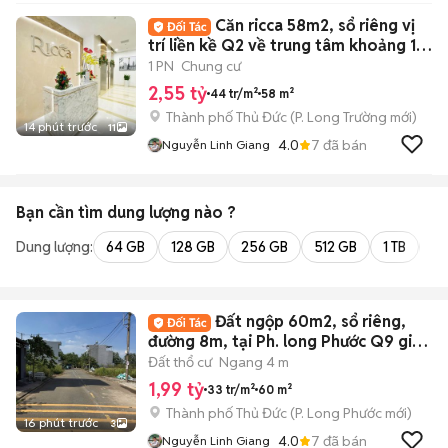
Căn ricca 58m2, sổ riêng vị
trí liền kề Q2 về trung tâm khoảng 15
phút
1 PN
Chung cư
2,55 tỷ
44 tr/m²
58 m²
Thành phố Thủ Đức
(
P. Long Trường
mới)
14 phút trước
11
4.0
7
đã bán
Nguyễn Linh Giang
Bạn cần tìm
dung lượng
nào ?
Dung lượng:
64 GB
128 GB
256 GB
512 GB
1 TB
2 
Đất ngộp 60m2, sổ riêng,
đường 8m, tại Ph. long Phước Q9 giá 1
tỷ 990
Đất thổ cư
Ngang 4 m
1,99 tỷ
33 tr/m²
60 m²
Thành phố Thủ Đức
(
P. Long Phước
mới)
16 phút trước
3
4.0
7
đã bán
Nguyễn Linh Giang