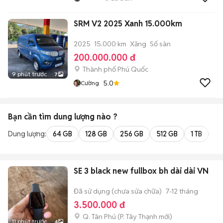
SRM V2 2025 Xanh 15.000km
2025
15.000 km
Xăng
Số sàn
200.000.000 đ
Thành phố Phú Quốc
9 phút trước
7
5.0
Cường
Bạn cần tìm
dung lượng
nào ?
Dung lượng:
64 GB
128 GB
256 GB
512 GB
1 TB
2 
SE 3 black new fullbox bh dài dài VN
Đã sử dụng (chưa sửa chữa)
7-12 tháng
3.500.000 đ
Q. Tân Phú
(
P. Tây Thạnh
mới)
11 phút trước
4