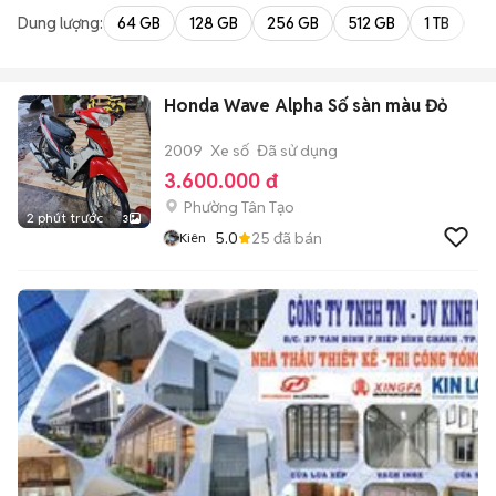
Dung lượng:
64 GB
128 GB
256 GB
512 GB
1 TB
2 
Honda Wave Alpha Số sàn màu Đỏ
2009
Xe số
Đã sử dụng
3.600.000 đ
Phường Tân Tạo
2 phút trước
3
5.0
25
đã bán
Kiên