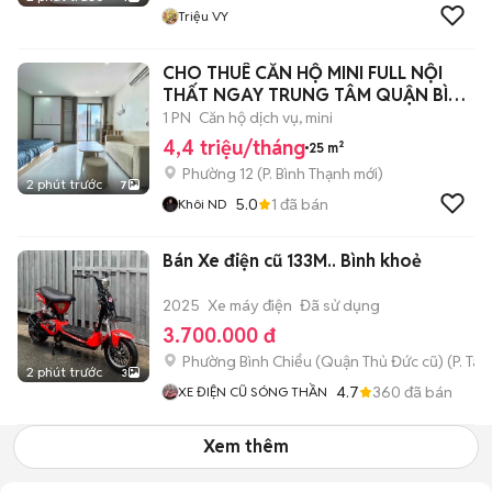
Triệu VY
CHO THUÊ CĂN HỘ MINI FULL NỘI
THẤT NGAY TRUNG TÂM QUẬN BÌNH
THẠNH
1 PN
Căn hộ dịch vụ, mini
4,4 triệu/tháng
25 m²
Phường 12
(
P. Bình Thạnh
mới)
2 phút trước
7
5.0
1
đã bán
Khôi ND
Bán Xe điện cũ 133M.. Bình khoẻ
2025
Xe máy điện
Đã sử dụng
3.700.000 đ
Phường Bình Chiểu (Quận Thủ Đức cũ)
(
P. Ta
2 phút trước
3
4.7
360
đã bán
XE ĐIỆN CŨ SÓNG THẦN
Xem thêm