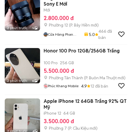
Sony E Mới
Mới
2.800.000 đ
Phường 12
(
P. Bảy Hiền
mới)
2 phút trước
5
466
đã
5.0
Cửa Hàng Phan
bán
Nguyen
Honor 100 Pro 12GB/256GB Trắng
100 Pro
256 GB
5.500.000 đ
Phường Tân Thành
(
P. Buôn Ma Thuột
mới)
2 phút trước
6
4.9
12
đã bán
Phúc Khang Mobile
Apple iPhone 12 64GB Trắng 92% QT
Mỹ
iPhone 12
64 GB
3.500.000 đ
Phường 7
(
P. Cầu Kiệu
mới)
2 phút trước
4