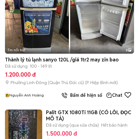
Tin nổi bật
2
Thành lý tủ lạnh sanyo 120L /giá 1tr2 may zin bao
Đã sử dụng
100 - 149 lít
1.200.000 đ
Phường Linh Đông (Quận Thủ Đức cũ)
(
P. Hiệp Bình
mới)
n
Bấm để hiện số
Chat
Nguyễn Anh Hoàng
Palit GTX 1080Ti 11GB (CÓ LỖI, ĐỌC
MÔ TẢ)
Đã sử dụng (qua sửa chữa)
Hết bảo hành
1.500.000 đ