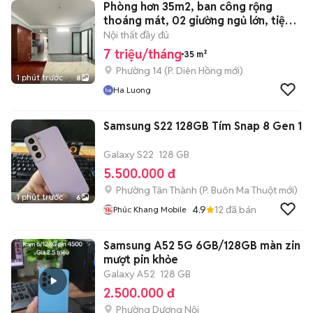
Phòng hơn 35m2, ban công rộng
thoáng mát, 02 giường ngủ lớn, tiện
nghi
Nội thất đầy đủ
7 triệu/tháng
35 m²
Phường 14
(
P. Diên Hồng
mới)
1 phút trước
8
Ha Luong
Samsung S22 128GB Tím Snap 8 Gen 1
Galaxy S22
128 GB
5.500.000 đ
Phường Tân Thành
(
P. Buôn Ma Thuột
mới)
1 phút trước
6
4.9
12
đã bán
Phúc Khang Mobile
Samsung A52 5G 6GB/128GB màn zin
mượt pin khỏe
Galaxy A52
128 GB
2.500.000 đ
Phường Dương Nội