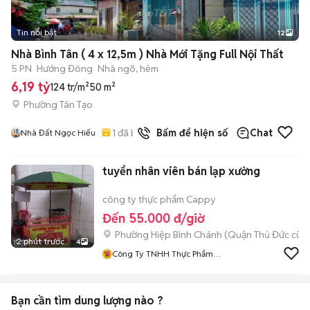
Tin nổi bật
12
+
2
Nhà Bình Tân ( 4 x 12,5m ) Nhà Mới Tặng Full Nội Thất
5 PN
Hướng Đông
Nhà ngõ, hẻm
6,19 tỷ
124 tr/m²
50 m²
Phường Tân Tạo
1
đã bán
Bấm để hiện số
Chat
Nhà Đất Ngọc Hiếu
tuyển nhân viên bán lạp xưởng
công ty thực phẩm Cappy
Đến 55.000 đ/giờ
Phường Hiệp Bình Chánh (Quận Thủ Đức cũ)
2 phút trước
4
Công Ty TNHH Thực Phẩm
Cappy
Bạn cần tìm
dung lượng
nào ?