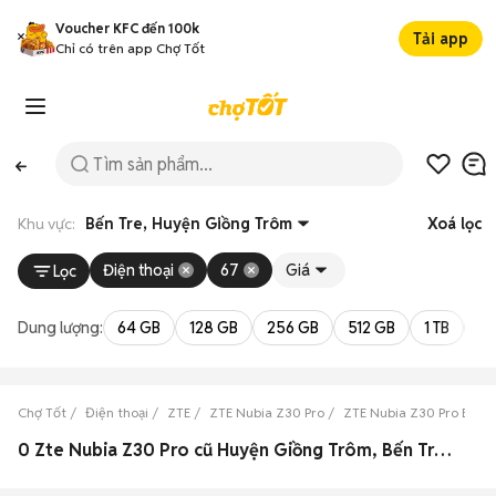
Voucher KFC đến 100k
Tải app
Chỉ có trên app Chợ Tốt
Khu vực:
Bến Tre, Huyện Giồng Trôm
Xoá lọc
Điện thoại
67
Giá
Lọc
Dung lượng:
64 GB
128 GB
256 GB
512 GB
1 TB
2 
Chợ Tốt
Điện thoại
ZTE
ZTE Nubia Z30 Pro
ZTE Nubia Z30 Pro Bến T
0 Zte Nubia Z30 Pro cũ Huyện Giồng Trôm, Bến Tre đẹp