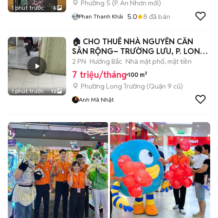
Phường 5
(
P. An Nhơn
mới)
1 phút trước
6
5.0
8
đã bán
Phan Thanh Khải
🏠 CHO THUÊ NHÀ NGUYÊN CĂN
SÂN RỘNG– TRƯỜNG LƯU, P. LONG
T
2 PN
Hướng Bắc
Nhà mặt phố, mặt tiền
7 triệu/tháng
100 m²
Phường Long Trường (Quận 9 cũ)
1 phút trước
12
Anh Mã Nhật