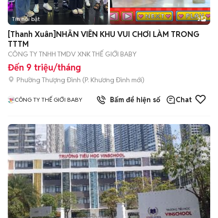
Tin nổi bật
2
[Thanh Xuân]NHÂN VIÊN KHU VUI CHƠI LÀM TRONG
TTTM
CÔNG TY TNHH TMDV XNK THẾ GIỚI BABY
Đến 9 triệu/tháng
Phường Thượng Đình
(
P. Khương Đình
mới)
Bấm để hiện số
Chat
CÔNG TY THẾ GIỚI BABY