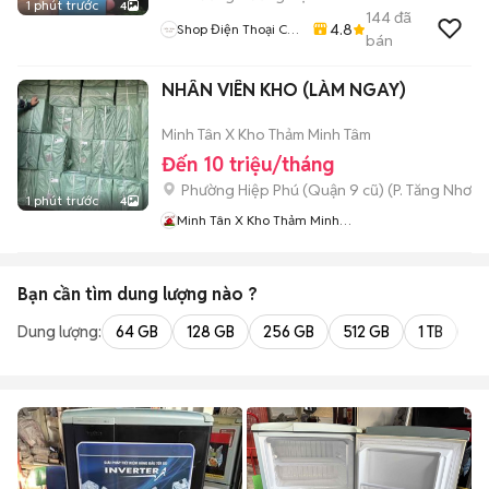
1 phút trước
4
144
đã
4.8
Shop Điện Thoại Cũ
bán
Zin
NHÂN VIÊN KHO (LÀM NGAY)
Minh Tân X Kho Thảm Minh Tâm
Đến 10 triệu/tháng
Phường Hiệp Phú (Quận 9 cũ)
(
P. Tăng Nhơn 
1 phút trước
4
Minh Tân X Kho Thảm Minh
Tâm
Bạn cần tìm
dung lượng
nào ?
Dung lượng:
64 GB
128 GB
256 GB
512 GB
1 TB
2 