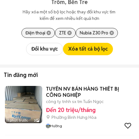
Trôm, Bến Tre
Hãy xóa một số bộ lọc hoặc thay đổi khu vực tìm 
kiếm để xem nhiều kết quả hơn
Điện thoại
ZTE
Nubia Z30 Pro
Đổi khu vực
Xóa tất cả bộ lọc
Tin đăng mới
TUYỂN NV BÁN HÀNG THIẾT BỊ
CÔNG NGHIỆP
công ty tnhh sx tm Tuấn Ngọc
Đến 20 triệu/tháng
Phường Bình Hưng Hòa
1 phút trước
2
Hường