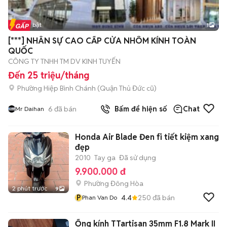
Tin nổi bật
1
[***] NHÂN SỰ CAO CẤP CỬA NHÔM KÍNH TOÀN
QUỐC
CÔNG TY TNHH TM DV KINH TUYẾN
Đến 25 triệu/tháng
Phường Hiệp Bình Chánh (Quận Thủ Đức cũ)
6
đã bán
Bấm để hiện số
Chat
Mr Daihan
Honda Air Blade Đen fi tiết kiệm xang
đẹp
2010
Tay ga
Đã sử dụng
9.900.000 đ
Phường Đông Hòa
2 phút trước
9
P
4.4
250
đã bán
Phan Van Do
Ống kính TTartisan 35mm F1.8 Mark II