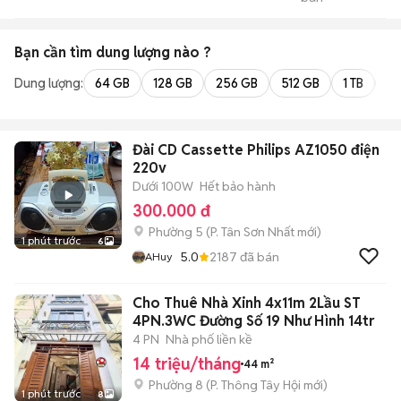
Củ Chi
Bạn cần tìm
dung lượng
nào ?
Dung lượng:
64 GB
128 GB
256 GB
512 GB
1 TB
2 
Đài CD Cassette Philips AZ1050 điện
220v
Dưới 100W
Hết bảo hành
300.000 đ
Phường 5
(
P. Tân Sơn Nhất
mới)
1 phút trước
6
5.0
2187
đã bán
AHuy
Cho Thuê Nhà Xinh 4x11m 2Lầu ST
4PN.3WC Đường Số 19 Như Hình 14tr
4 PN
Nhà phố liền kề
14 triệu/tháng
44 m²
Phường 8
(
P. Thông Tây Hội
mới)
1 phút trước
8