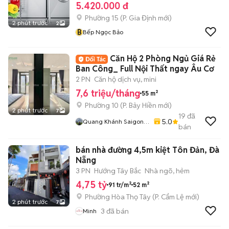
5.420.000 đ
Phường 15
(
P. Gia Định
mới)
2 phút trước
2
B
Bếp Ngọc Bảo
Căn Hộ 2 Phòng Ngủ Giá Rẻ
Ban Công_ Full Nội Thất ngay Âu Cơ
2 PN
Căn hộ dịch vụ, mini
7,6 triệu/tháng
55 m²
Phường 10
(
P. Bảy Hiền
mới)
2 phút trước
7
19
đã
5.0
Quang Khánh Saigon
bán
Homes
bán nhà đường 4,5m kiệt Tôn Đản, Đà
Nẵng
3 PN
Hướng Tây Bắc
Nhà ngõ, hẻm
4,75 tỷ
91 tr/m²
52 m²
Phường Hòa Thọ Tây
(
P. Cẩm Lệ
mới)
2 phút trước
7
3
đã bán
Minh