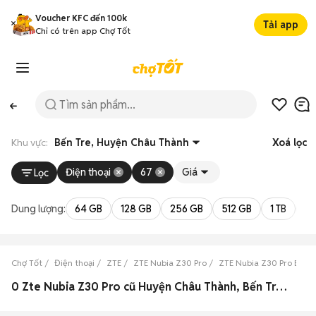
Voucher KFC đến 100k
Tải app
Chỉ có trên app Chợ Tốt
Khu vực:
Bến Tre, Huyện Châu Thành
Xoá lọc
Điện thoại
67
Giá
Lọc
Dung lượng:
64 GB
128 GB
256 GB
512 GB
1 TB
2 
Chợ Tốt
Điện thoại
ZTE
ZTE Nubia Z30 Pro
ZTE Nubia Z30 Pro Bến T
0 Zte Nubia Z30 Pro cũ Huyện Châu Thành, Bến Tre đẹp