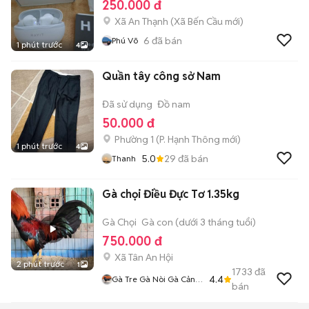
250.000 đ
Xã An Thạnh
(
Xã Bến Cầu
mới)
6
đã bán
Phú Võ
1 phút trước
4
Quần tây công sở Nam
Đã sử dụng
Đồ nam
50.000 đ
Phường 1
(
P. Hạnh Thông
mới)
1 phút trước
4
5.0
29
đã bán
Thanh
Gà chọi Điều Đực Tơ 1.35kg
Gà Chọi
Gà con (dưới 3 tháng tuổi)
750.000 đ
Xã Tân An Hội
2 phút trước
1
1733
đã
4.4
Gà Tre Gà Nòi Gà Cảnh
bán
Củ Chi