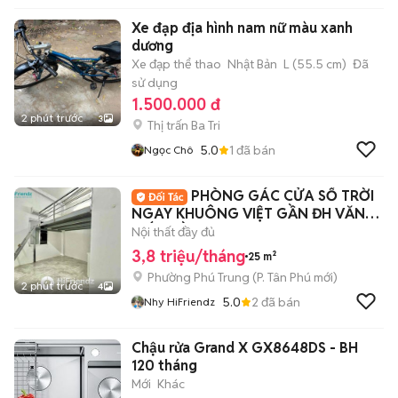
Xe đạp địa hình nam nữ màu xanh
dương
Xe đạp thể thao
Nhật Bản
L (55.5 cm)
Đã
sử dụng
1.500.000 đ
2 phút trước
3
Thị trấn Ba Tri
5.0
1
đã bán
Ngọc Chô
PHÒNG GÁC CỬA SỔ TRỜI
NGAY KHUÔNG VIỆT GẦN ĐH VĂN
HIẾN, ĐẦM SEN, Q10
Nội thất đầy đủ
3,8 triệu/tháng
25 m²
Phường Phú Trung
(
P. Tân Phú
mới)
2 phút trước
4
5.0
2
đã bán
Nhy HiFriendz
Chậu rửa Grand X GX8648DS - BH
120 tháng
Mới
Khác