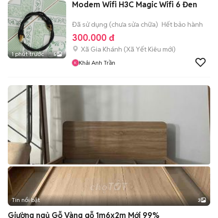
Modem Wifi H3C Magic Wifi 6 Đen
Đã sử dụng (chưa sửa chữa)
Hết bảo hành
300.000 đ
Xã Gia Khánh
(
Xã Yết Kiêu
mới)
1 phút trước
5
Khải Anh Trần
Tin nổi bật
3
Giường ngủ Gỗ Vàng gỗ 1m6x2m Mới 99%