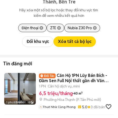
Thành, Bến Tre
Hãy xóa một số bộ lọc hoặc thay đổi khu vực tìm 
kiếm để xem nhiều kết quả hơn
Điện thoại
ZTE
Nubia Z30 Pro
Đổi khu vực
Xóa tất cả bộ lọc
Tin đăng mới
Căn Hộ 1PN Lũy Bán Bích -
Đầm Sen Full Nội thất gần dh Văn
Hiến
1 PN
Căn hộ dịch vụ, mini
6,5 triệu/tháng
40 m²
Phường Hòa Thạnh
(
P. Tân Phú
mới)
1 phút trước
12
5.0
3
đã bán
Thuê Nhà Cùng Phong