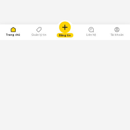
Trang chủ
Quản lý tin
Liên hệ
Tài khoản
Đăng tin
109.000 Bình chọn
Tải ứng dụng Chợ Tốt
Về Chợ Tốt
Quy chế sàn
Chính sách bảo mật
Giải quyết tranh chấp
CÔNG TY TNHH CHỢ TỐT - Người đại diện theo pháp luật:
Nguyễn Trọng Tấn; GPDKKD: 0312120782 do Sở KH & ĐT TP.HCM cấp ngày