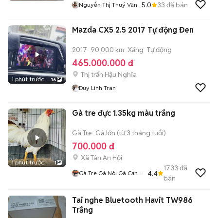
5.0
33
đã bán
Nguyễn Thị Thuý Vân
Mazda CX5 2.5 2017 Tự động Đen
2017
90.000 km
Xăng
Tự động
465.000.000 đ
Thị trấn Hậu Nghĩa
1 phút trước
16
Duy Linh Tran
Gà tre đực 1.35kg màu trắng
Gà Tre
Gà lớn (từ 3 tháng tuổi)
700.000 đ
Xã Tân An Hội
1 phút trước
1
1733
đã
4.4
Gà Tre Gà Nòi Gà Cảnh
bán
Củ Chi
Tai nghe Bluetooth Havit TW986
Trắng