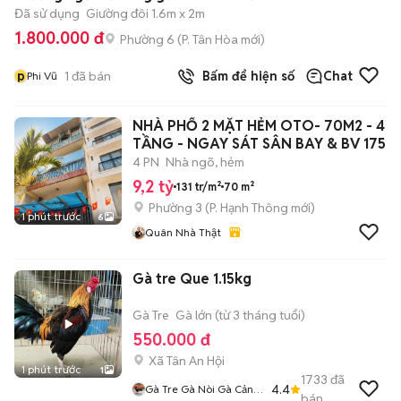
Đã sử dụng
Giường đôi 1.6m x 2m
1.800.000 đ
Phường 6
(
P. Tân Hòa
mới)
p
1
đã bán
Bấm để hiện số
Chat
Phi Vũ
NHÀ PHỐ 2 MẶT HẺM OTO- 70M2 - 4
TẦNG - NGAY SÁT SÂN BAY & BV 175
4 PN
Nhà ngõ, hẻm
9,2 tỷ
131 tr/m²
70 m²
Phường 3
(
P. Hạnh Thông
mới)
1 phút trước
6
Quân Nhà Thật
Gà tre Que 1.15kg
Gà Tre
Gà lớn (từ 3 tháng tuổi)
550.000 đ
Xã Tân An Hội
1 phút trước
1
1733
đã
4.4
Gà Tre Gà Nòi Gà Cảnh
bán