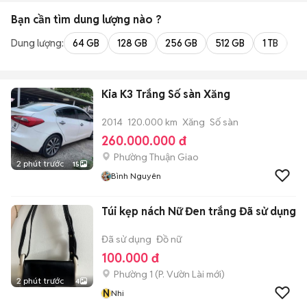
Bạn cần tìm
dung lượng
nào ?
Dung lượng:
64 GB
128 GB
256 GB
512 GB
1 TB
2 
Kia K3 Trắng Số sàn Xăng
2014
120.000 km
Xăng
Số sàn
260.000.000 đ
Phường Thuận Giao
2 phút trước
15
Bình Nguyên
Túi kẹp nách Nữ Đen trắng Đã sử dụng
Đã sử dụng
Đồ nữ
100.000 đ
Phường 1
(
P. Vườn Lài
mới)
2 phút trước
4
N
Nhi