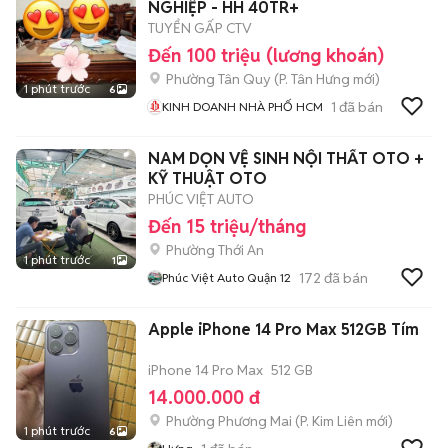
NGHIỆP - HH 40TR+
TUYỂN GẤP CTV
Đến 100 triệu (lương khoán)
Phường Tân Quy
(
P. Tân Hưng
mới)
1 phút trước
6
1
đã bán
KINH DOANH NHÀ PHỐ HCM
NAM DỌN VỆ SINH NỘI THẤT OTO +
KỸ THUẬT OTO
PHÚC VIỆT AUTO
Đến 15 triệu/tháng
Phường Thới An
1 phút trước
1
172
đã bán
Phúc Việt Auto Quận 12
Apple iPhone 14 Pro Max 512GB Tím
iPhone 14 Pro Max
512 GB
14.000.000 đ
Phường Phương Mai
(
P. Kim Liên
mới)
1 phút trước
6