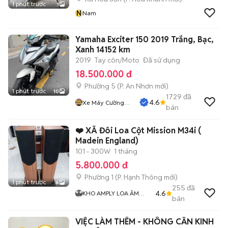
1 phút trước
1
N
Nam
Yamaha Exciter 150 2019 Trắng, Bạc,
Xanh 14152 km
2019
Tay côn/Moto
Đã sử dụng
18.500.000 đ
Phường 5
(
P. An Nhơn
mới)
1 phút trước
10
1729
đã
4.6
Xe Máy Cường
bán
Phát
❤️ XÃ Đôi Loa Cột Mission M34i (
Madein England)
101 - 300W
1 tháng
5.800.000 đ
Phường 1
(
P. Hạnh Thông
mới)
1 phút trước
6
255
đã
4.6
KHO AMPLY LOA ÂM
bán
THANH BÃI XỊN GIÁ RẺ
MR THẮNG
VIỆC LÀM THÊM - KHÔNG CẦN KINH