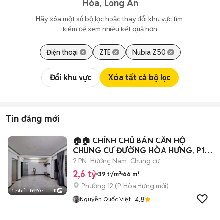
Hòa, Long An
Hãy xóa một số bộ lọc hoặc thay đổi khu vực tìm 
kiếm để xem nhiều kết quả hơn
Điện thoại
ZTE
Nubia Z50
Đổi khu vực
Xóa tất cả bộ lọc
Tin đăng mới
🏠🏠 CHÍNH CHỦ BÁN CĂN HỘ
CHUNG CƯ ĐƯỜNG HÒA HƯNG, P12,
Q10
2 PN
Hướng Nam
Chung cư
2,6 tỷ
39 tr/m²
66 m²
Phường 12
(
P. Hòa Hưng
mới)
1 phút trước
11
4.8
Nguyễn Quốc Việt