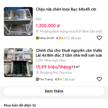
Chậu rửa chén Inox Bạc 68x45 cm
Mới
1.200.000 đ
Phường Bình Hưng Hoà B
(
P. Bình Tân
mới)
1 phút trước
4
N
4.3
672
đã bán
NiNa SHOP
Chính chủ cho thuê nguyên căn Vườn
Lài 4x18m đúc 3 tấm nhà mới sơn sưa
5 PN
Nhà ngõ, hẻm
15,99 triệu/tháng
72 m²
Phường Phú Thọ Hòa
1 phút trước
6
4.9
1
đã bán
Thu Trang
Xem thêm
Mua bán đồ điện tử