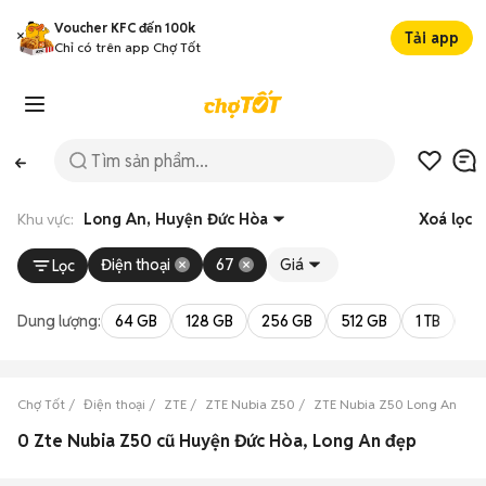
Voucher KFC đến 100k
Tải app
Chỉ có trên app Chợ Tốt
Khu vực:
Long An, Huyện Đức Hòa
Xoá lọc
Điện thoại
67
Giá
Lọc
Dung lượng:
64 GB
128 GB
256 GB
512 GB
1 TB
2 
Chợ Tốt
Điện thoại
ZTE
ZTE Nubia Z50
ZTE Nubia Z50 Long An
Z
0 Zte Nubia Z50 cũ Huyện Đức Hòa, Long An đẹp