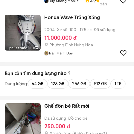
4.9
Duy Khang Mobile
bán
Cần Thơ
Honda Wave Trắng Xăng
2004
Xe số
100 - 175 cc
Đã sử dụng
11.000.000 đ
Phường Bình Hưng Hòa
1 phút trước
3
Trần Mạnh Duy
Bạn cần tìm
dung lượng
nào ?
Dung lượng:
64 GB
128 GB
256 GB
512 GB
1 TB
2 
Ghế đôn bé Rất mới
Đã sử dụng
Đồ cho bé
250.000 đ
Xã Hòa Sơn
(
P. Hòa Khánh
mới)