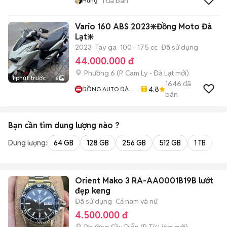
1
đã bán
Hưng
Vario 160 ABS 2023❇️Đồng Moto Đà
Lạt❇️
2023
Tay ga
100 - 175 cc
Đã sử dụng
44.000.000 đ
Phường 6
(
P. Cam Ly - Đà Lạt
mới)
1 phút trước
6
1646
đã
4.8
ĐỒNG AUTO ĐÀ
bán
LẠT
Bạn cần tìm
dung lượng
nào ?
Dung lượng:
64 GB
128 GB
256 GB
512 GB
1 TB
2 
Orient Mako 3 RA-AA0001B19B lướt
đẹp keng
Đã sử dụng
Cả nam và nữ
4.500.000 đ