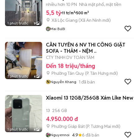
nhiều hơn 10 PN
Nhà mặt phố, mặt tiền
5,5 tỷ
11 tr/m²
500 m²
Xã Lộc Giang
(
Xã An Ninh
mới)
1 phút trước
9
Mai Bưởi
CẦN TUYỂN 6 NV THI CÔNG GIẶT
SOFA - THẢM - NỆM ..
CTY TNHH DV TOÀN TÂM
Đến 18 triệu/tháng
Phường Tân Quy
(
P. Tân Hưng
mới)
1 phút trước
6
N
1
đã bán
Nguyễn Khang
Xiaomi 13 12GB/256GB Xám Like New
13
256 GB
4.950.000 đ
Phường Giáp Bát
(
P. Tương Mai
mới)
1 phút trước
6
4.9
6
đã bán
Nguyennoi