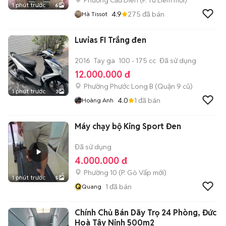
Phường Cầu Diễn
(
P. Từ Liêm
mới)
1 phút trước
6
4.9
275
đã bán
Hà Tissot
Luvias FI Trắng đen
2016
Tay ga
100 - 175 cc
Đã sử dụng
12.000.000 đ
Phường Phước Long B (Quận 9 cũ)
1 phút trước
3
4.0
1
đã bán
Hoàng Anh
Máy chạy bộ King Sport Đen
Đã sử dụng
4.000.000 đ
Phường 10
(
P. Gò Vấp
mới)
1 phút trước
5
Q
1
đã bán
Quang
Chính Chủ Bán Dãy Trọ 24 Phòng, Đức
Hoà Tây Ninh 500m2