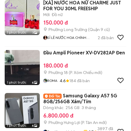
[XẢ] NƯỚC HOA NỮ CHARME JUST
FOR YOU 30ML FREESHIP
Mới
Đồ nữ
150.000 đ
Phường Long Trường (Quận 9 cũ)
1 phút trước
3
2
đã bán
SỈ LẺ NƯỚC HOA CHÍNH
HÃNG
Đầu Ampli Pioneer XV-DV282AP Đen
180.000 đ
Phường 18
(
P. Xóm Chiếu
mới)
4.6
184
đã bán
ROMA
1 phút trước
6
Samsung Galaxy A57 5G
8GB/256GB Xám/Tím
Dòng khác
256 GB
3 tháng
6.800.000 đ
Phường Hưng Lợi
(
P. Tân An
mới)
1 phút trước
6
3897
đã