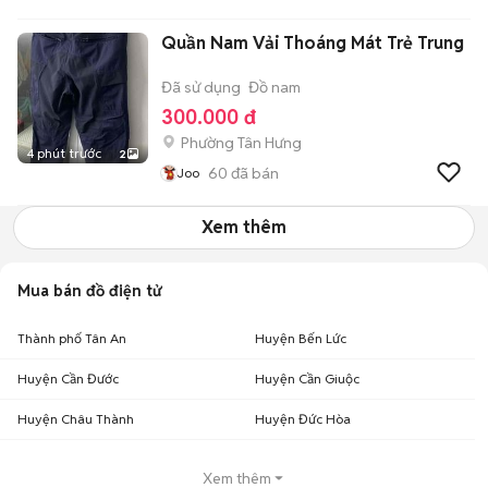
Quần Nam Vải Thoáng Mát Trẻ Trung
Đã sử dụng
Đồ nam
300.000 đ
Phường Tân Hưng
4 phút trước
2
60
đã bán
Joo
Xem thêm
Mua bán đồ điện tử
Thành phố Tân An
Huyện Bến Lức
Huyện Cần Đước
Huyện Cần Giuộc
Huyện Châu Thành
Huyện Đức Hòa
Xem thêm