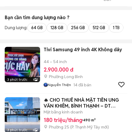
Adapter Và Thẻ Nhớ
Bạn cần tìm
dung lượng
nào ?
Dung lượng:
64 GB
128 GB
256 GB
512 GB
1 TB
2 
Tivi Samsung 49 inch 4K Không dây
44 – 54 inch
2.900.000 đ
Phường Long Bình
3 phút trước
1
14
đã bán
Nguyễn Thiện
🔥 CHO THUÊ NHÀ MẶT TIỀN UNG
VĂN KHIÊM, BÌNH THẠNH – DT
14X35M
Mặt bằng kinh doanh
180 triệu/tháng
490 m²
Phường 25
(
P. Thạnh Mỹ Tây
mới)
3 phút trước
3