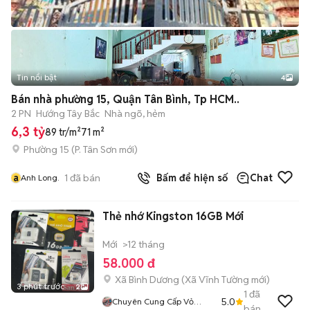
Tin nổi bật
4
Bán nhà phường 15, Quận Tân Bình, Tp HCM..
2 PN
Hướng Tây Bắc
Nhà ngõ, hẻm
6,3 tỷ
89 tr/m²
71 m²
Phường 15
(
P. Tân Sơn
mới)
a
1
đã bán
Bấm để hiện số
Chat
Anh Long.
Thẻ nhớ Kingston 16GB Mới
Mới
>12 tháng
58.000 đ
Xã Bình Dương
(
Xã Vĩnh Tường
mới)
3 phút trước
2
1
đã
5.0
Chuyên Cung Cấp Vỏ
bán