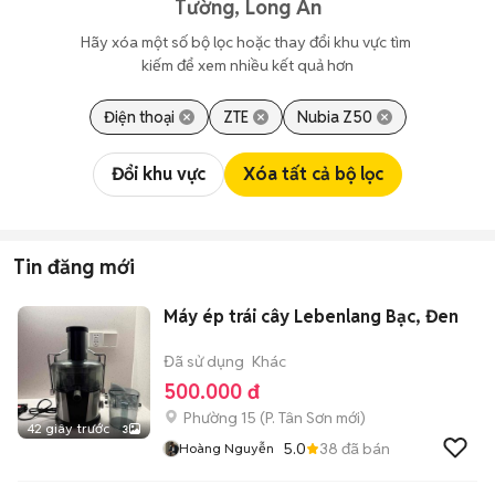
Tường, Long An
Hãy xóa một số bộ lọc hoặc thay đổi khu vực tìm 
kiếm để xem nhiều kết quả hơn
Điện thoại
ZTE
Nubia Z50
Đổi khu vực
Xóa tất cả bộ lọc
Tin đăng mới
Máy ép trái cây Lebenlang Bạc, Đen
Đã sử dụng
Khác
500.000 đ
Phường 15
(
P. Tân Sơn
mới)
42 giây trước
3
5.0
38
đã bán
Hoàng Nguyễn