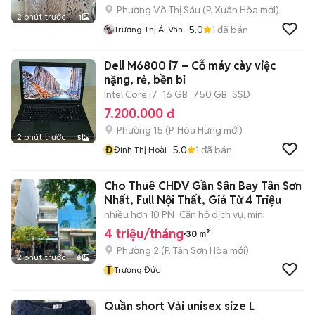
Phường Võ Thị Sáu
(
P. Xuân Hòa
mới)
2 phút trước
1
5.0
1
đã bán
Trương Thị Ái Vân
Dell M6800 i7 – Cỗ máy cày việc
nặng, rẻ, bền bỉ
Intel Core i7
16 GB
750 GB
SSD
7.200.000 đ
Phường 15
(
P. Hòa Hưng
mới)
2 phút trước
5
Đ
5.0
1
đã bán
Đinh Thị Hoài
Cho Thuê CHDV Gần Sân Bay Tân Sơn
Nhất, Full Nội Thất, Giá Từ 4 Triệu
nhiều hơn 10 PN
Căn hộ dịch vụ, mini
4 triệu/tháng
30 m²
Phường 2
(
P. Tân Sơn Hòa
mới)
2 phút trước
8
T
Trương Đức
Quần short Vải unisex size L