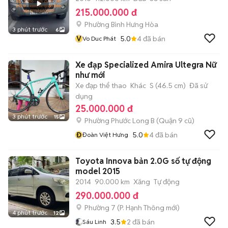
215.000.000 đ
Phường Bình Hưng Hòa
3 phút trước
6
V
5.0
4
đã bán
Vo Duc Phát
Xe đạp Specialized Amira Ultegra Nữ
như mới
Xe đạp thể thao
Khác
S (46.5 cm)
Đã sử
dụng
25.000.000 đ
3 phút trước
15
Phường Phước Long B (Quận 9 cũ)
Đ
5.0
4
đã bán
Đoàn Việt Hưng
Toyota Innova bản 2.0G số tự động
model 2015
2014
90.000 km
Xăng
Tự động
290.000.000 đ
Phường 7
(
P. Hạnh Thông
mới)
4 phút trước
12
3.5
2
đã bán
Sáu Linh