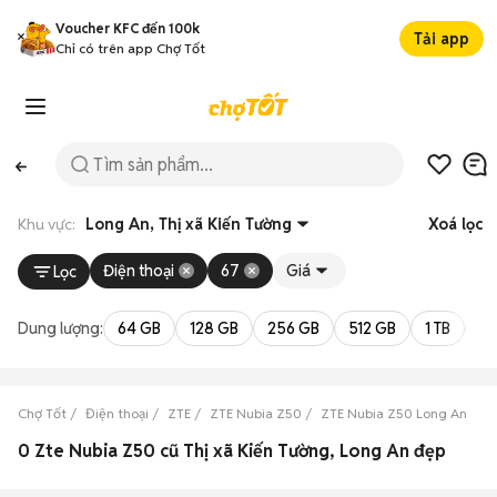
Voucher KFC đến 100k
Tải app
Chỉ có trên app Chợ Tốt
Khu vực:
Long An, Thị xã Kiến Tường
Xoá lọc
Điện thoại
67
Giá
Lọc
Dung lượng:
64 GB
128 GB
256 GB
512 GB
1 TB
2 
Chợ Tốt
Điện thoại
ZTE
ZTE Nubia Z50
ZTE Nubia Z50 Long An
Z
0 Zte Nubia Z50 cũ Thị xã Kiến Tường, Long An đẹp