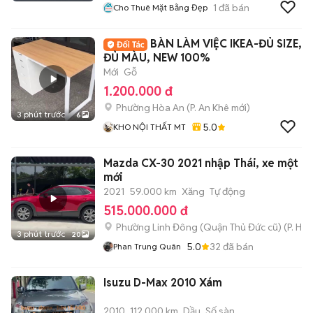
1
đã bán
Cho Thuê Mặt Bằng Đẹp
BÀN LÀM VIỆC IKEA-ĐỦ SIZE,
ĐỦ MÀU, NEW 100%
Mới
Gỗ
1.200.000 đ
Phường Hòa An
(
P. An Khê
mới)
3 phút trước
6
5.0
KHO NỘI THẤT MT
Mazda CX-30 2021 nhập Thái, xe một c
mới
2021
59.000 km
Xăng
Tự động
515.000.000 đ
Phường Linh Đông (Quận Thủ Đức cũ)
(
P. Hiệ
3 phút trước
20
5.0
32
đã bán
Phan Trung Quân
Isuzu D-Max 2010 Xám
2010
112.000 km
Dầu
Số sàn