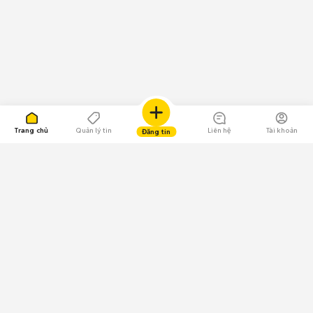
Trang chủ
Quản lý tin
Liên hệ
Tài khoản
Đăng tin
109.000 Bình chọn
Tải ứng dụng Chợ Tốt
Về Chợ Tốt
Quy chế sàn