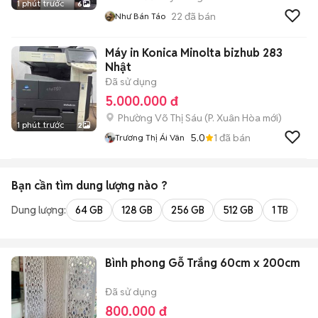
1 phút trước
6
22
đã bán
Như Bán Táo
Máy in Konica Minolta bizhub 283
Nhật
Đã sử dụng
5.000.000 đ
Phường Võ Thị Sáu
(
P. Xuân Hòa
mới)
1 phút trước
2
5.0
1
đã bán
Trương Thị Ái Vân
Bạn cần tìm
dung lượng
nào ?
Dung lượng:
64 GB
128 GB
256 GB
512 GB
1 TB
2 
Bình phong Gỗ Trắng 60cm x 200cm
Đã sử dụng
800.000 đ