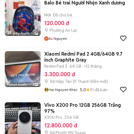
Balo Bé trai Người Nhện Xanh dương
Mới
Đồ cho bé
120.000 đ
Phường An Lạc
44 giây trước
1
Az Nguyen
Xiaomi Redmi Pad 2 4GB/64GB 9.7
inch Graphite Gray
Redmi Pad 2
64 GB
>12 tháng
3.300.000 đ
Xã Hiệp Tân
(
P. Thanh Điền
mới)
1 phút trước
2
H
5.0
31
đã bán
Hai Nguyen Khac
Vivo X200 Pro 12GB 256GB Trắng
97%
X200 Pro
256 GB
12.800.000 đ
Xã Phước Mỹ Trung