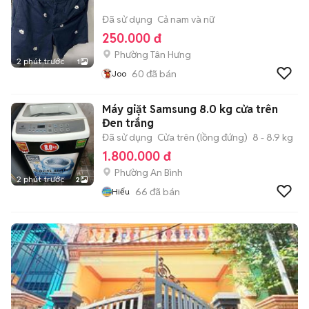
Đã sử dụng
Cả nam và nữ
250.000 đ
Phường Tân Hưng
2 phút trước
1
60
đã bán
Joo
Máy giặt Samsung 8.0 kg cửa trên
Đen trắng
Đã sử dụng
Cửa trên (lồng đứng)
8 - 8.9 kg
1.800.000 đ
Phường An Bình
2 phút trước
2
66
đã bán
Hiếu