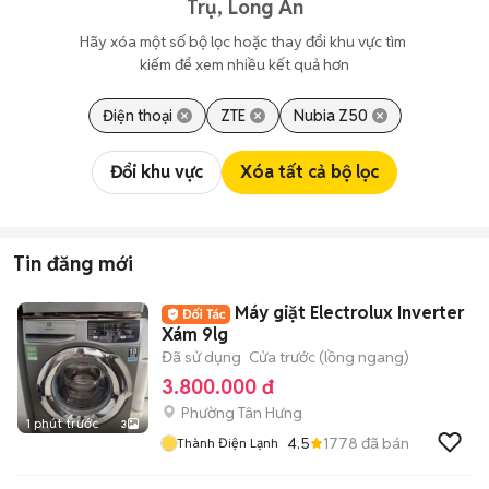
Trụ, Long An
Hãy xóa một số bộ lọc hoặc thay đổi khu vực tìm 
kiếm để xem nhiều kết quả hơn
Điện thoại
ZTE
Nubia Z50
Đổi khu vực
Xóa tất cả bộ lọc
Tin đăng mới
Máy giặt Electrolux Inverter
Xám 9lg
Đã sử dụng
Cửa trước (lồng ngang)
3.800.000 đ
Phường Tân Hưng
1 phút trước
3
4.5
1778
đã bán
Thành Điện Lạnh