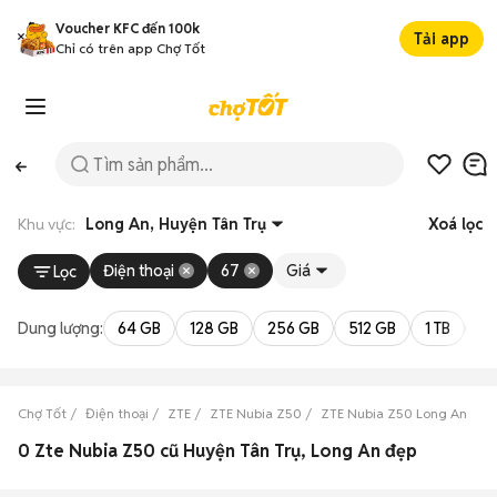
Voucher KFC đến 100k
Tải app
Chỉ có trên app Chợ Tốt
Khu vực:
Long An, Huyện Tân Trụ
Xoá lọc
Điện thoại
67
Giá
Lọc
Dung lượng:
64 GB
128 GB
256 GB
512 GB
1 TB
2 
Chợ Tốt
Điện thoại
ZTE
ZTE Nubia Z50
ZTE Nubia Z50 Long An
Z
0 Zte Nubia Z50 cũ Huyện Tân Trụ, Long An đẹp