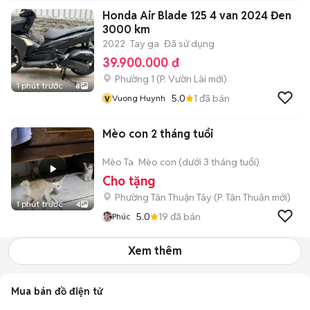
Honda Air Blade 125 4 van 2024 Đen
3000 km
2022
Tay ga
Đã sử dụng
39.900.000 đ
Phường 1
(
P. Vườn Lài
mới)
1 phút trước
8
v
5.0
1
đã bán
Vuong Huynh
Mèo con 2 tháng tuổi
Mèo Ta
Mèo con (dưới 3 tháng tuổi)
Cho tặng
Phường Tân Thuận Tây
(
P. Tân Thuận
mới)
1 phút trước
4
5.0
19
đã bán
Phúc
Xem thêm
Mua bán đồ điện tử