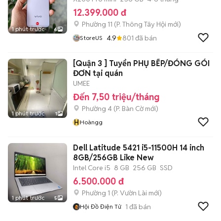
12.399.000 đ
Phường 11
(
P. Thông Tây Hội
mới)
1 phút trước
6
4.9
801
đã bán
StoreUS
[Quận 3 ] Tuyển PHỤ BẾP/ĐÓNG GÓI
ĐƠN tại quán
UMEE
Đến 7,50 triệu/tháng
Phường 4
(
P. Bàn Cờ
mới)
1 phút trước
1
H
Hoàngg
Dell Latitude 5421 i5-11500H 14 inch
8GB/256GB Like New
Intel Core i5
8 GB
256 GB
SSD
6.500.000 đ
Phường 1
(
P. Vườn Lài
mới)
1 phút trước
5
1
đã bán
Hội Đồ Điện Tử