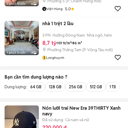
Phường 5
(
P. Chánh Hưng
mới)
1 phút trước
6
5.0
Việt Hùng
nhà 1 trệt 2 lầu
3 PN
Hướng Đông Nam
Nhà ngõ, hẻm
8,7 tỷ
101 tr/m²
86 m²
Phường Thắng Tam
(
P. Vũng Tàu
mới)
1 phút trước
9
l
Longhuynh
Bạn cần tìm
dung lượng
nào ?
Dung lượng:
64 GB
128 GB
256 GB
512 GB
1 TB
2 
Nón lưỡi trai New Era 39THIRTY Xanh
navy
Đã sử dụng
Cả nam và nữ
220.000 đ