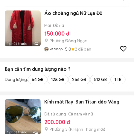
Áo choàng ngủ Nữ Lụa Đỏ
Mới
Đồ nữ
150.000 đ
Phường Đông Ngạc
1 phút trước
1
5.0
2
đã bán
BB Shop
Bạn cần tìm
dung lượng
nào ?
Dung lượng:
64 GB
128 GB
256 GB
512 GB
1 TB
2 
Kính mát Ray-Ban Titan dẻo Vàng
Đã sử dụng
Cả nam và nữ
200.000 đ
Phường 3
(
P. Hạnh Thông
mới)
1 phút trước
4