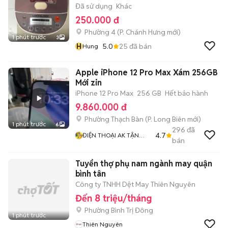
Đã sử dụng
Khác
250.000 đ
Phường 4
(
P. Chánh Hưng
mới)
1 phút trước
3
H
5.0
25
đã bán
Hung
Apple iPhone 12 Pro Max Xám 256GB
Mới zin
iPhone 12 Pro Max
256 GB
Hết bảo hành
9.860.000 đ
Phường Thạch Bàn
(
P. Long Biên
mới)
1 phút trước
6
296
đã
4.7
ĐIỆN THOẠI AK TẬN
bán
TÂM TRÁCH NHIỆM
Tuyển thợ phụ nam ngành may quận
bình tân
Công ty TNHH Dệt May Thiên Nguyên
Đến 8 triệu/tháng
Phường Bình Trị Đông
1 phút trước
Thiên Nguyên