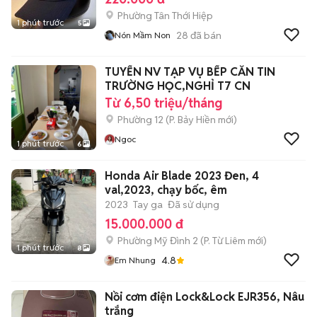
Phường Tân Thới Hiệp
1 phút trước
5
28
đã bán
Nón Mầm Non
TUYỂN NV TẠP VỤ BẾP CĂN TIN
TRƯỜNG HỌC,NGHỈ T7 CN
Từ 6,50 triệu/tháng
Phường 12
(
P. Bảy Hiền
mới)
Ngoc
1 phút trước
6
Honda Air Blade 2023 Đen, 4
val,2023, chạy bốc, êm
2023
Tay ga
Đã sử dụng
15.000.000 đ
Phường Mỹ Đình 2
(
P. Từ Liêm
mới)
1 phút trước
8
4.8
Em Nhung
Nồi cơm điện Lock&Lock EJR356, Nâu
trắng