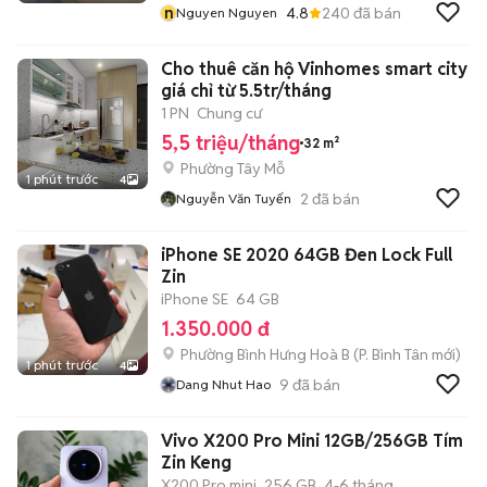
n
4.8
240
đã bán
Nguyen Nguyen
Cho thuê căn hộ Vinhomes smart city
giá chỉ từ 5.5tr/tháng
1 PN
Chung cư
5,5 triệu/tháng
32 m²
Phường Tây Mỗ
1 phút trước
4
2
đã bán
Nguyễn Văn Tuyến
iPhone SE 2020 64GB Đen Lock Full
Zin
iPhone SE
64 GB
1.350.000 đ
Phường Bình Hưng Hoà B
(
P. Bình Tân
mới)
1 phút trước
4
9
đã bán
Dang Nhut Hao
Vivo X200 Pro Mini 12GB/256GB Tím
Zin Keng
X200 Pro mini
256 GB
4-6 tháng