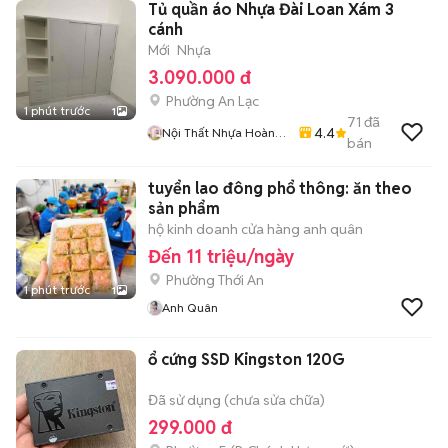
Tủ quần áo Nhựa Đài Loan Xám 3
cánh
Mới
Nhựa
3.090.000 đ
Phường An Lạc
1 phút trước
1
71
đã
4.4
Nội Thất Nhựa Hoàng
bán
Quân
tuyển lao đông phổ thông: ăn theo
sản phẩm
hộ kinh doanh cửa hàng anh quân
Đến 11 triệu/ngày
Phường Thới An
1 phút trước
1
Anh Quân
ổ cứng SSD Kingston 120G
Đã sử dụng (chưa sửa chữa)
299.000 đ