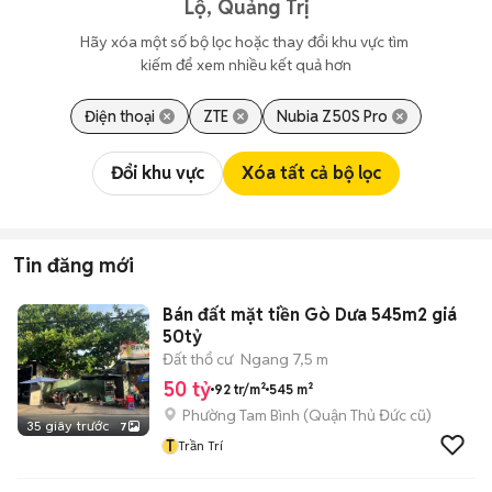
Lộ, Quảng Trị
Hãy xóa một số bộ lọc hoặc thay đổi khu vực tìm 
kiếm để xem nhiều kết quả hơn
Điện thoại
ZTE
Nubia Z50S Pro
Đổi khu vực
Xóa tất cả bộ lọc
Tin đăng mới
Bán đất mặt tiền Gò Dưa 545m2 giá
50tỷ
Đất thổ cư
Ngang 7,5 m
50 tỷ
92 tr/m²
545 m²
Phường Tam Bình (Quận Thủ Đức cũ)
35 giây trước
7
T
Trần Trí