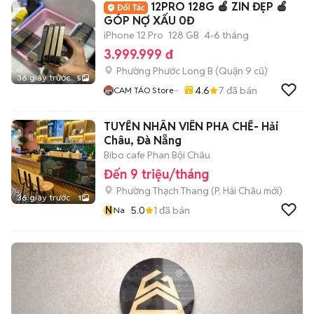
12PRO 128G 🍎 ZIN ĐẸP 🍎
GÓP NỢ XẤU 0Đ
iPhone 12 Pro
128 GB
4-6 tháng
3.999.999 đ
Phường Phước Long B (Quận 9 cũ)
36 giây trước
5
4.6
7
đã bán
CAM TÁO Store···
TUYỂN NHÂN VIÊN PHA CHẾ- Hải
Châu, Đà Nẵng
Bibo cafe Phan Bội Châu
Đến 9 triệu/tháng
Phường Thạch Thang
(
P. Hải Châu
mới)
36 giây trước
1
N
5.0
1
đã bán
Na