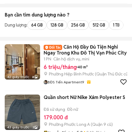
Bạn cần tìm
dung lượng
nào ?
Dung lượng:
64 GB
128 GB
256 GB
512 GB
1 TB
2 
Căn Hộ Đầy Đủ Tiện Nghi
Ngay Trong Khu Đô Thị Vạn Phúc City
1 PN
Căn hộ dịch vụ, mini
6 triệu/tháng
40 m²
Phường Hiệp Bình Phước (Quận Thủ Đức cũ)
42 giây trước
8
BĐS Tiến Apartment9
Quần short Nữ Nike Xám Polyester S
Đã sử dụng
Đồ nữ
179.000 đ
Phường Phước Long A (Quận 9 cũ)
43 giây trước
3