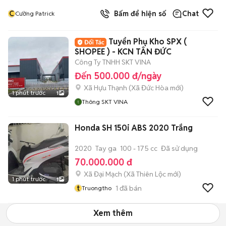
C
Bấm để hiện số
Chat
Cường Patrick
Tuyển Phụ Kho SPX (
SHOPEE ) - KCN TÂN ĐỨC
Công Ty TNHH SKT VINA
Đến 500.000 đ/ngày
Xã Hựu Thạnh
(
Xã Đức Hòa
mới)
1 phút trước
1
Thông SKT VINA
Honda SH 150i ABS 2020 Trắng
2020
Tay ga
100 - 175 cc
Đã sử dụng
70.000.000 đ
Xã Đại Mạch
(
Xã Thiên Lộc
mới)
1 phút trước
1
t
1
đã bán
Truongtho
Xem thêm