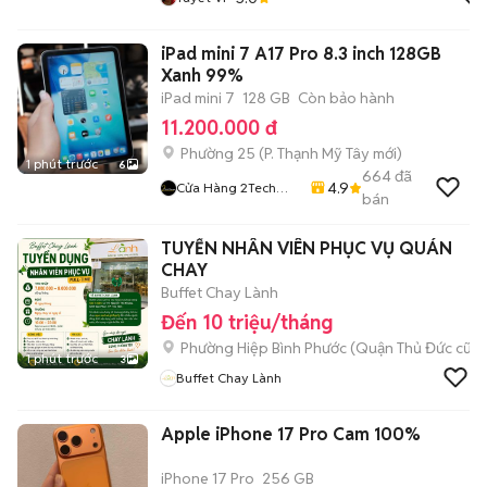
iPad mini 7 A17 Pro 8.3 inch 128GB
Xanh 99%
iPad mini 7
128 GB
Còn bảo hành
11.200.000 đ
Phường 25
(
P. Thạnh Mỹ Tây
mới)
1 phút trước
6
664
đã
4.9
Cửa Hàng 2Tech
bán
House
TUYỂN NHÂN VIÊN PHỤC VỤ QUÁN
CHAY
Buffet Chay Lành
Đến 10 triệu/tháng
Phường Hiệp Bình Phước (Quận Thủ Đức cũ)
1 phút trước
3
Buffet Chay Lành
Apple iPhone 17 Pro Cam 100%
iPhone 17 Pro
256 GB