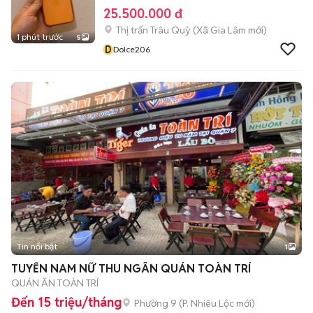
25.500.000 đ
Thị trấn Trâu Quỳ
(
Xã Gia Lâm
mới)
1 phút trước
5
D
Dolce206
Tin nổi bật
1
TUYỂN NAM NỮ THU NGÂN QUÁN TOÀN TRÍ
QUÁN ĂN TOÀN TRÍ
Đến 15 triệu/tháng
Phường 9
(
P. Nhiêu Lộc
mới)