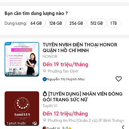
Bạn cần tìm
dung lượng
nào ?
Dung lượng:
64 GB
128 GB
256 GB
512 GB
1 TB
2 
TUYỂN NVBH ĐIỆN THOẠI HONOR
QUẬN 1 HỒ CHÍ MINH
HONOR
Đến 19 triệu/tháng
Phường Tân Định
1 phút trước
1
Nguyễn Thị Huỳnh Như
​💍 [TUYỂN DỤNG] NHÂN VIÊN ĐÓNG
GÓI TRANG SỨC NỮ
Tuyết Vi
Đến 12 triệu/tháng
Phường An Phú (Quận 2 cũ)
(
P. Bình Trưng
mới
1 phút trước
1
5.0
Tuyết Vi