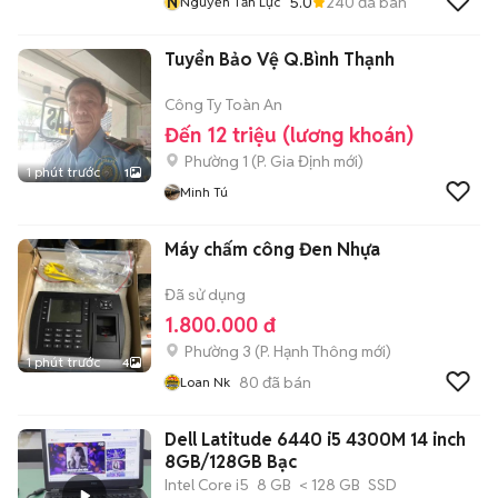
N
5.0
240
đã bán
Nguyễn Tấn Lực
Tuyển Bảo Vệ Q.Bình Thạnh
Công Ty Toàn An
Đến 12 triệu (lương khoán)
Phường 1
(
P. Gia Định
mới)
1 phút trước
1
Minh Tú
Máy chấm công Đen Nhựa
Đã sử dụng
1.800.000 đ
Phường 3
(
P. Hạnh Thông
mới)
1 phút trước
4
80
đã bán
Loan Nk
Dell Latitude 6440 i5 4300M 14 inch
8GB/128GB Bạc
Intel Core i5
8 GB
< 128 GB
SSD