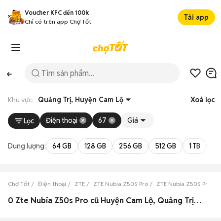
Voucher KFC đến 100k
Tải app
Chỉ có trên app Chợ Tốt
Khu vực:
Quảng Trị, Huyện Cam Lộ
Xoá lọc
Điện thoại
67
Giá
Lọc
Dung lượng:
64 GB
128 GB
256 GB
512 GB
1 TB
2 
Chợ Tốt
Điện thoại
ZTE
ZTE Nubia Z50S Pro
ZTE Nubia Z50S Pro Qu
0 Zte Nubia Z50s Pro cũ Huyện Cam Lộ, Quảng Trị đẹp