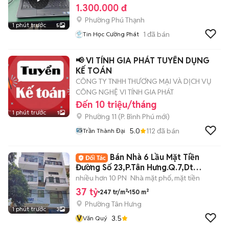
1.300.000 đ
Phường Phú Thạnh
1 phút trước
5
1
đã bán
Tin Học Cường Phát
📢 VI TÍNH GIA PHÁT TUYỂN DỤNG
KẾ TOÁN
CÔNG TY TNHH THƯƠNG MẠI VÀ DỊCH VỤ
CÔNG NGHỆ VI TÍNH GIA PHÁT
Đến 10 triệu/tháng
1 phút trước
1
Phường 11
(
P. Bình Phú
mới)
5.0
112
đã bán
Trần Thành Đại
Bán Nhà 6 Lầu Mặt Tiền
Đường Số 23,P.Tân Hưng.Q.7,Dt
7,5x20m,Giá 37 tỷ
nhiều hơn 10 PN
Nhà mặt phố, mặt tiền
37 tỷ
247 tr/m²
150 m²
Phường Tân Hưng
1 phút trước
3
V
3.5
Văn Quý