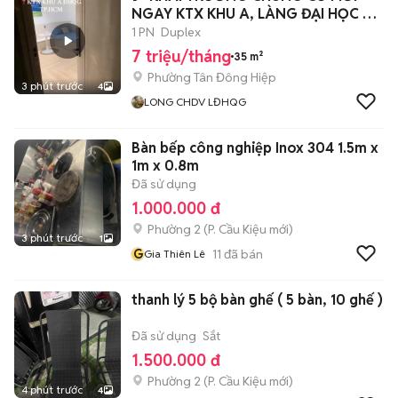
NGAY KTX KHU A, LÀNG ĐẠI HỌC 🎉
📍 Tân Lập
1 PN
Duplex
7 triệu/tháng
35 m²
Phường Tân Đông Hiệp
3 phút trước
4
LONG CHDV LĐHQG
Bàn bếp công nghiệp Inox 304 1.5m x
1m x 0.8m
Đã sử dụng
1.000.000 đ
Phường 2
(
P. Cầu Kiệu
mới)
3 phút trước
1
G
11
đã bán
Gia Thiên Lê
thanh lý 5 bộ bàn ghế ( 5 bàn, 10 ghế )
Đã sử dụng
Sắt
1.500.000 đ
Phường 2
(
P. Cầu Kiệu
mới)
4 phút trước
4