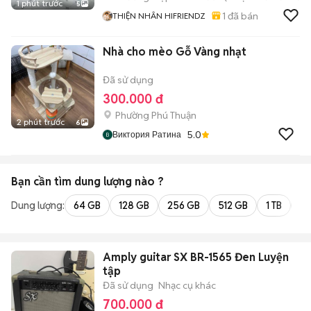
1 phút trước
5
1
đã bán
THIỆN NHÂN HIFRIENDZ
Nhà cho mèo Gỗ Vàng nhạt
Đã sử dụng
300.000 đ
Phường Phú Thuận
2 phút trước
6
5.0
Виктория Ратина
Bạn cần tìm
dung lượng
nào ?
Dung lượng:
64 GB
128 GB
256 GB
512 GB
1 TB
2 
Amply guitar SX BR-1565 Đen Luyện
tập
Đã sử dụng
Nhạc cụ khác
700.000 đ