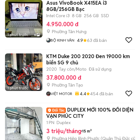
Asus VivoBook X415EA i3
8GB/256GB Bạc
Intel Core i3
8 GB
256 GB
SSD
4.950.000 đ
Phường Tân Hưng
1 phút trước
6
4.9
63
đã bán
BỘ KINH VÂN
KTM Duke 200 2020 Đen 19000 km
biển SG 9 chủ
2020
Tay côn/Moto
Đã sử dụng
37.800.000 đ
Phường Tân Tạo
1 phút trước
9
4.4
454
đã bán
VIỆT MOTOR
DUPLEX MỚI 100% ĐỐI DIỆN
VẠN PHÚC CITY
1 PN
Duplex
3 triệu/tháng
15 m²
Phường Hiệp Bình Phước (Quận Thủ Đức cũ)