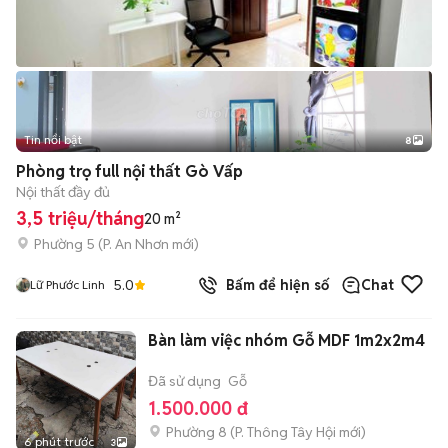
Tin nổi bật
8
+
2
Phòng trọ full nội thất Gò Vấp
Nội thất đầy đủ
3,5 triệu/tháng
20 m²
Phường 5
(
P. An Nhơn
mới)
5.0
Bấm để hiện số
Chat
Lữ Phước Linh
Bàn làm việc nhóm Gỗ MDF 1m2x2m4
Đã sử dụng
Gỗ
1.500.000 đ
Phường 8
(
P. Thông Tây Hội
mới)
6 phút trước
3