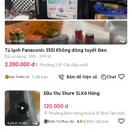
Tin nổi bật
4
Tủ lạnh Panasonic 355l Không đóng tuyết Đen
Đã sử dụng
300 - 399 lít
2.200.000 đ
Phường 2
(
P. Cầu Kiệu
mới)
G
11
đã bán
Bấm để hiện số
Chat
Gia Thiên Lê
Đầu thu Shure SLX4 Hỏng
120.000 đ
Phường Bình Hưng Hoà B
(
P. Bình Tân
mới)
4.9
3861
đã bán
Điên Tư Phuc An
4 phút trước
5