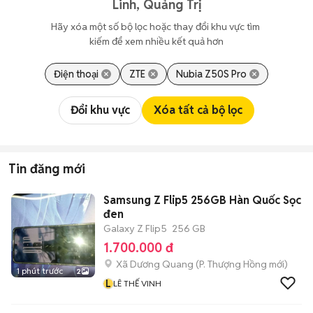
Linh, Quảng Trị
Hãy xóa một số bộ lọc hoặc thay đổi khu vực tìm 
kiếm để xem nhiều kết quả hơn
Điện thoại
ZTE
Nubia Z50S Pro
Đổi khu vực
Xóa tất cả bộ lọc
Tin đăng mới
Samsung Z Flip5 256GB Hàn Quốc Sọc
đen
Galaxy Z Flip5
256 GB
1.700.000 đ
Xã Dương Quang
(
P. Thượng Hồng
mới)
1 phút trước
2
L
LÊ THẾ VINH