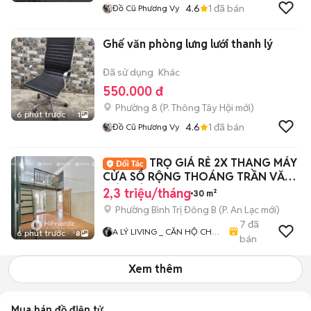
4.6
1
đã bán
Đồ Cũ Phương Vy
Ghế văn phòng lưng lưới thanh lý
Đã sử dụng
Khác
550.000 đ
Phường 8
(
P. Thông Tây Hội
mới)
6 phút trước
1
4.6
1
đã bán
Đồ Cũ Phương Vy
TRỌ GIÁ RẺ 2X THANG MÁY
CỬA SỔ RỘNG THOÁNG TRẦN VĂN
GIÀU TỈNH LỘ 10
2,3 triệu/tháng
30 m²
Phường Bình Trị Đông B
(
P. An Lạc
mới)
7
đã
A LÝ LIVING _ CĂN HỘ CHO
6 phút trước
8
bán
THUÊ TP.HCM - PHÒNG TRỌ
- MBKD - KIOT - CHDV -
Xem thêm
CHUNG CƯ - NHÀ Ở
Mua bán đồ điện tử