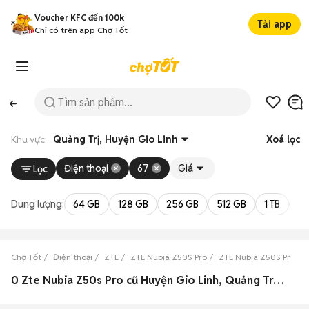
Voucher KFC đến 100k
Tải app
Chỉ có trên app Chợ Tốt
Khu vực:
Quảng Trị, Huyện Gio Linh
Xoá lọc
Điện thoại
67
Giá
Lọc
Dung lượng:
64 GB
128 GB
256 GB
512 GB
1 TB
2 
Chợ Tốt
Điện thoại
ZTE
ZTE Nubia Z50S Pro
ZTE Nubia Z50S Pro Qu
0 Zte Nubia Z50s Pro cũ Huyện Gio Linh, Quảng Trị đẹp