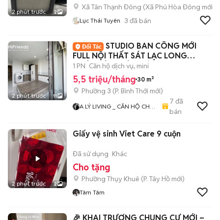
Xã Tân Thạnh Đông
(
Xã Phú Hòa Đông
mới)
2 phút trước
2
3
đã bán
Lục Thái Tuyên
STUDIO BAN CÔNG MỚI
FULL NỘI THẤT SÁT LẠC LONG
QUÂN KÊNH TÂN HÓA Q11Q
1 PN
Căn hộ dịch vụ, mini
5,5 triệu/tháng
30 m²
Phường 3
(
P. Bình Thới
mới)
2 phút trước
11
7
đã
A LÝ LIVING _ CĂN HỘ CHO
bán
THUÊ TP.HCM - PHÒNG TRỌ
- MBKD - KIOT - CHDV -
Giấy vệ sinh Viet Care 9 cuộn
CHUNG CƯ - NHÀ Ở
Đã sử dụng
Khác
Cho tặng
Phường Thụy Khuê
(
P. Tây Hồ
mới)
2 phút trước
2
Tâm Tâm
🎉 KHAI TRƯƠNG CHUNG CƯ MỚI –