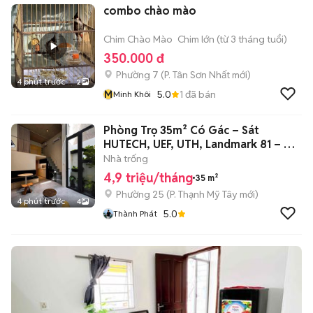
combo chào mào
Chim Chào Mào
Chim lớn (từ 3 tháng tuổi)
350.000 đ
Phường 7
(
P. Tân Sơn Nhất
mới)
4 phút trước
2
M
5.0
1
đã bán
Minh Khôi
Phòng Trọ 35m² Có Gác – Sát
HUTECH, UEF, UTH, Landmark 81 – Chỉ
4.9 Tr
Nhà trống
4,9 triệu/tháng
35 m²
Phường 25
(
P. Thạnh Mỹ Tây
mới)
4 phút trước
4
5.0
Thành Phát