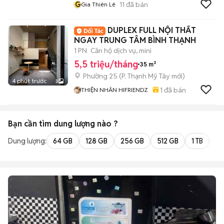
G
11
đã bán
Gia Thiên Lê
DUPLEX FULL NỘI THẤT
NGAY TRUNG TÂM BÌNH THẠNH
1 PN
Căn hộ dịch vụ, mini
5,5 triệu/tháng
35 m²
Phường 25
(
P. Thạnh Mỹ Tây
mới)
4 phút trước
3
1
đã bán
THIỆN NHÂN HIFRIENDZ
Bạn cần tìm
dung lượng
nào ?
Dung lượng:
64 GB
128 GB
256 GB
512 GB
1 TB
2 