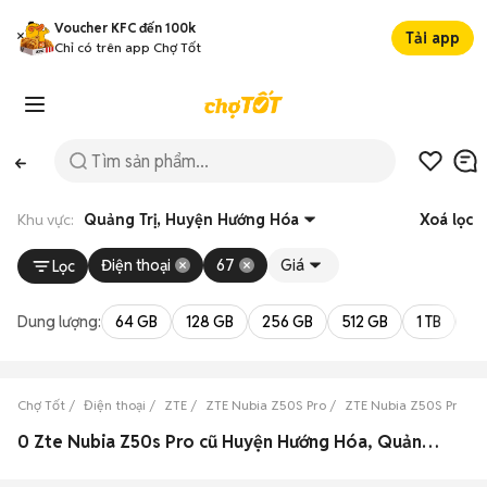
Voucher KFC đến 100k
Tải app
Chỉ có trên app Chợ Tốt
Khu vực:
Quảng Trị, Huyện Hướng Hóa
Xoá lọc
Điện thoại
67
Giá
Lọc
Dung lượng:
64 GB
128 GB
256 GB
512 GB
1 TB
2 
Chợ Tốt
Điện thoại
ZTE
ZTE Nubia Z50S Pro
ZTE Nubia Z50S Pro Qu
0 Zte Nubia Z50s Pro cũ Huyện Hướng Hóa, Quảng Trị đẹp