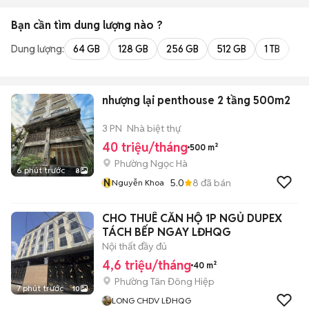
Bạn cần tìm
dung lượng
nào ?
Dung lượng:
64 GB
128 GB
256 GB
512 GB
1 TB
2 
nhượng lại penthouse 2 tầng 500m2
3 PN
Nhà biệt thự
40 triệu/tháng
500 m²
Phường Ngọc Hà
6 phút trước
8
N
5.0
8
đã bán
Nguyễn Khoa
CHO THUÊ CĂN HỘ 1P NGỦ DUPEX
TÁCH BẾP NGAY LĐHQG
Nội thất đầy đủ
4,6 triệu/tháng
40 m²
Phường Tân Đông Hiệp
7 phút trước
10
LONG CHDV LĐHQG