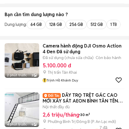
Bạn cần tìm
dung lượng
nào ?
Dung lượng:
64 GB
128 GB
256 GB
512 GB
1 TB
2 
Camera hành động DJI Osmo Action
4 Đen Đã sử dụng
Đã sử dụng (chưa sửa chữa)
Còn bảo hành
5.100.000 đ
Thị trấn Tân Khai
2 phút trước
2
T
Trịnh Hồ Khánh Duy
DÃY TRỌ TRỆT GÁC CAO
MỚI XÂY SÁT AEON BÌNH TÂN TÊN
LỬA MỚI TỈNH LỘ 10
Nội thất đầy đủ
2,6 triệu/tháng
30 m²
Phường Bình Trị Đông B
(
P. An Lạc
mới)
4 phút trước
5
7
đã