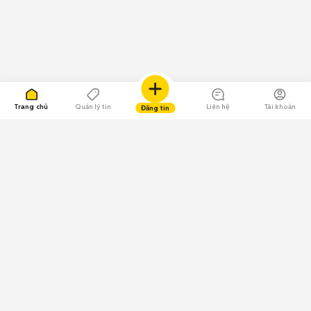
Trang chủ
Quản lý tin
Liên hệ
Tài khoản
Đăng tin
109.000 Bình chọn
Tải ứng dụng Chợ Tốt
Về Chợ Tốt
Quy chế sàn
Chính sách bảo mật
Giải quyết tranh chấp
CÔNG TY TNHH CHỢ TỐT - Người đại diện theo pháp luật: