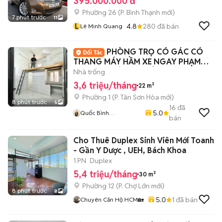
395.000.000 đ
Phường 26
(
P. Bình Thạnh
mới)
7 phút trước
11
L
4.8
280
đã bán
Lê Minh Quang
PHÒNG TRỌ CÓ GÁC CÓ
THANG MÁY HẦM XE NGAY PHẠM
VĂN HAI GIÁ SINH VIÊN
Nhà trống
3,6 triệu/tháng
22 m²
Phường 1
(
P. Tân Sơn Hòa
mới)
8 phút trước
5
16
đã
5.0
Quốc Bình
bán
Lovanhome
Cho Thuê Duplex Sinh Viên Mới Toanh
- Gần Y Dược , UEH, Bách Khoa
1 PN
Duplex
5,4 triệu/tháng
30 m²
Phường 12
(
P. Chợ Lớn
mới)
8 phút trước
8
5.0
1
đã bán
Chuyên Căn Hộ HCM🏡