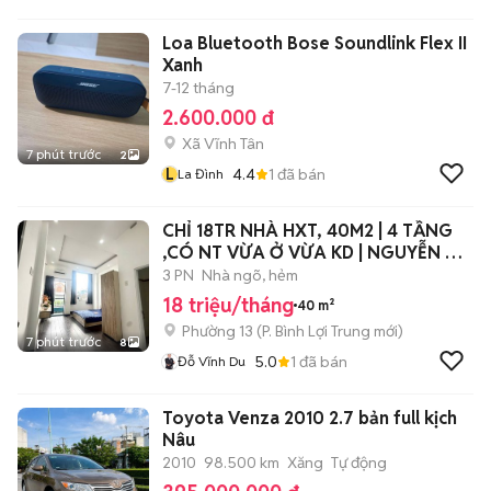
Loa Bluetooth Bose Soundlink Flex II
Xanh
7-12 tháng
2.600.000 đ
Xã Vĩnh Tân
7 phút trước
2
L
4.4
1
đã bán
La Đình
CHỈ 18TR NHÀ HXT, 40M2 | 4 TẦNG
,CÓ NT VỪA Ở VỪA KD | NGUYỄN XÍ,
BT.
3 PN
Nhà ngõ, hẻm
18 triệu/tháng
40 m²
Phường 13
(
P. Bình Lợi Trung
mới)
7 phút trước
8
5.0
1
đã bán
Đỗ Vĩnh Du
Toyota Venza 2010 2.7 bản full kịch
Nâu
2010
98.500 km
Xăng
Tự động