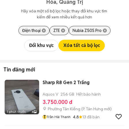
Hóa, Quảng Trị
Hãy xóa một số bộ lọc hoặc thay đổi khu vực tìm 
kiếm để xem nhiều kết quả hơn
Điện thoại
ZTE
Nubia Z50S Pro
Đổi khu vực
Xóa tất cả bộ lọc
Tin đăng mới
Sharp R8 Gen 2 Trắng
Aquos V
256 GB
Hết bảo hành
3.750.000 đ
Phường Tân Kiểng
(
P. Tân Hưng
mới)
1 phút trước
4
T
4.8
13
đã bán
Trần Hải Thanh