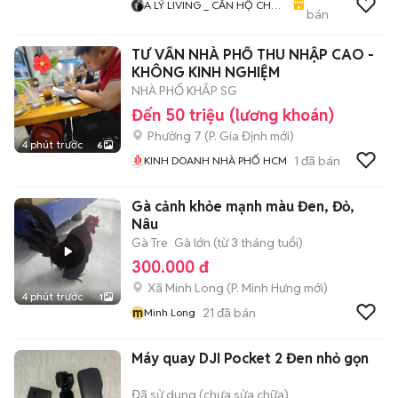
A LÝ LIVING _ CĂN HỘ CHO
bán
THUÊ TP.HCM - PHÒNG TRỌ
- MBKD - KIOT - CHDV -
TƯ VẤN NHÀ PHỐ THU NHẬP CAO -
CHUNG CƯ - NHÀ Ở
KHÔNG KINH NGHIỆM
NHÀ PHỐ KHẮP SG
Đến 50 triệu (lương khoán)
Phường 7
(
P. Gia Định
mới)
4 phút trước
6
1
đã bán
KINH DOANH NHÀ PHỐ HCM
Gà cảnh khỏe mạnh màu Đen, Đỏ,
Nâu
Gà Tre
Gà lớn (từ 3 tháng tuổi)
300.000 đ
Xã Minh Long
(
P. Minh Hưng
mới)
4 phút trước
1
m
21
đã bán
Minh Long
Máy quay DJI Pocket 2 Đen nhỏ gọn
Đã sử dụng (chưa sửa chữa)