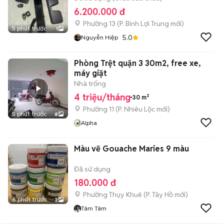
6.200.000 đ
Phường 13
(
P. Bình Lợi Trung
mới)
5 phút trước
1
5.0
Nguyễn Hiệp
Phòng Trệt quận 3 30m2, free xe,
máy giặt
Nhà trống
4 triệu/tháng
30 m²
Phường 11
(
P. Nhiêu Lộc
mới)
5 phút trước
8
Alpha
Màu vẽ Gouache Maries 9 màu
Đã sử dụng
180.000 đ
Phường Thụy Khuê
(
P. Tây Hồ
mới)
6 phút trước
2
Tâm Tâm