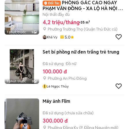
PHÒNG GÁC CAO NGAY
PHẠM VĂN ĐỒNG - XA LỘ HÀ NỘI -
ĐẠI HỌC KIẾN TRÚC
Nội thất đầy đủ
4,2 triệu/tháng
35 m²
Phường Trường Thọ (Quận Thủ Đức cũ)
1 phút trước
5
5.0
Khả Vy
Set bí phồng nữ đen trắng trẻ trung
Đã sử dụng
Đồ nữ
100.000 đ
Phường An Phú Đông
1 phút trước
3
l
Lê Ngọc Thùy
Máy ảnh Flim
Đã sử dụng (chưa sửa chữa)
300.000 đ
Phường Đồng Kỵ
(
P. Đồng Nguyên
mới)