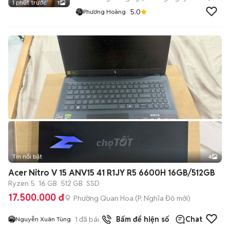
1 phút trước
1
5.0
Phương Hoàng
Tin nổi bật
4
Acer Nitro V 15 ANV15 41 R1JY R5 6600H 16GB/512GB
Ryzen 5
16 GB
512 GB
SSD
17.500.000 đ
Phường Quan Hoa
(
P. Nghĩa Đô
mới)
1
đã bán
Bấm để hiện số
Chat
Nguyễn Xuân Tùng