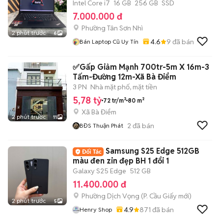
Intel Core i7
16 GB
256 GB
SSD
7.000.000 đ
Phường Tân Sơn Nhì
2 phút trước
6
4.6
9
đã bán
Bán Laptop Cũ Uy Tín
✅Gấp Giảm Mạnh 700tr-5m X 16m-3
Tấm-Đường 12m-Xã Bà Điểm
3 PN
Nhà mặt phố, mặt tiền
5,78 tỷ
72 tr/m²
80 m²
Xã Bà Điểm
2 phút trước
11
2
đã bán
BĐS Thuận Phát
Samsung S25 Edge 512GB
màu đen zin đẹp BH 1 đổi 1
Galaxy S25 Edge
512 GB
11.400.000 đ
Phường Dịch Vọng
(
P. Cầu Giấy
mới)
2 phút trước
5
4.9
871
đã bán
Henry Shop