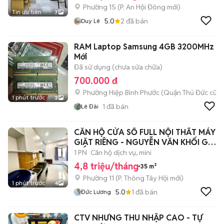
Phường 15
(
P. An Hội Đông
mới)
Tin ưu tiên
7
5.0
2
đã bán
Duy Lê
RAM Laptop Samsung 4GB 3200MHz
Mới
Đã sử dụng (chưa sửa chữa)
700.000 đ
Phường Hiệp Bình Phước (Quận Thủ Đức cũ)
1 phút trước
2
1
đã bán
Lê Đài
CĂN HỘ CỬA SỔ FULL NỘI THẤT MÁY
GIẶT RIÊNG - NGUYỄN VĂN KHỐI GÒ
VẤP
1 PN
Căn hộ dịch vụ, mini
4,8 triệu/tháng
35 m²
Phường 11
(
P. Thông Tây Hội
mới)
1 phút trước
4
5.0
1
đã bán
Đức Lương
CTV NHƯNG THU NHẬP CAO - TỰ