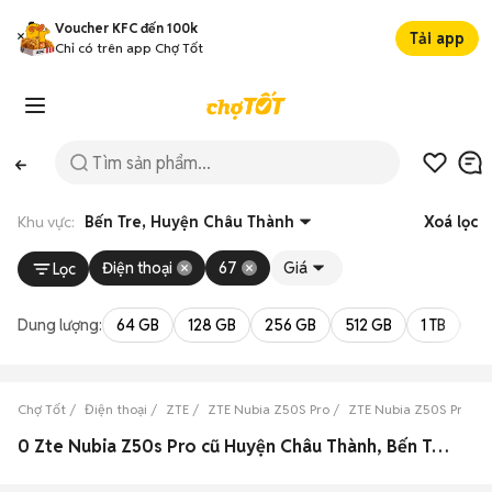
Voucher KFC đến 100k
Tải app
Chỉ có trên app Chợ Tốt
Khu vực:
Bến Tre, Huyện Châu Thành
Xoá lọc
Điện thoại
67
Giá
Lọc
Dung lượng:
64 GB
128 GB
256 GB
512 GB
1 TB
2 
Chợ Tốt
Điện thoại
ZTE
ZTE Nubia Z50S Pro
ZTE Nubia Z50S Pro Bế
0 Zte Nubia Z50s Pro cũ Huyện Châu Thành, Bến Tre đẹp