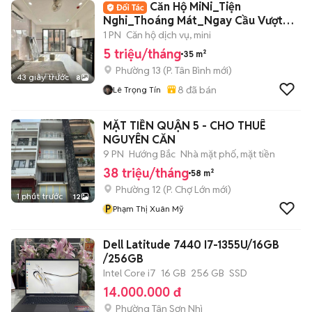
Căn Hộ MiNi_Tiện
Nghi_Thoáng Mát_Ngay Cầu Vượt
Hoàng Hoa Thám
1 PN
Căn hộ dịch vụ, mini
5 triệu/tháng
35 m²
Phường 13
(
P. Tân Bình
mới)
43 giây trước
8
8
đã bán
Lê Trọng Tín
MẶT TIỀN QUẬN 5 - CHO THUÊ
NGUYÊN CĂN
9 PN
Hướng Bắc
Nhà mặt phố, mặt tiền
38 triệu/tháng
58 m²
Phường 12
(
P. Chợ Lớn
mới)
1 phút trước
12
P
Phạm Thị Xuân Mỹ
Dell Latitude 7440 I7-1355U/16GB
/256GB
Intel Core i7
16 GB
256 GB
SSD
14.000.000 đ
Phường Tân Sơn Nhì