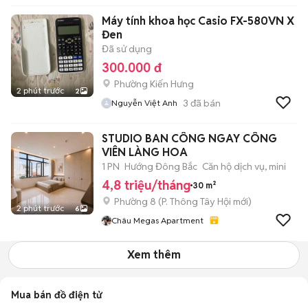
Máy tính khoa học Casio FX-580VN X
Đen
Đã sử dụng
300.000 đ
Phường Kiến Hưng
2 phút trước
2
3
đã bán
Nguyễn Việt Anh
STUDIO BAN CÔNG NGAY CÔNG
VIÊN LÀNG HOA
1 PN
Hướng Đông Bắc
Căn hộ dịch vụ, mini
4,8 triệu/tháng
30 m²
Phường 8
(
P. Thông Tây Hội
mới)
2 phút trước
6
Châu Megas Apartment
Xem thêm
Mua bán đồ điện tử