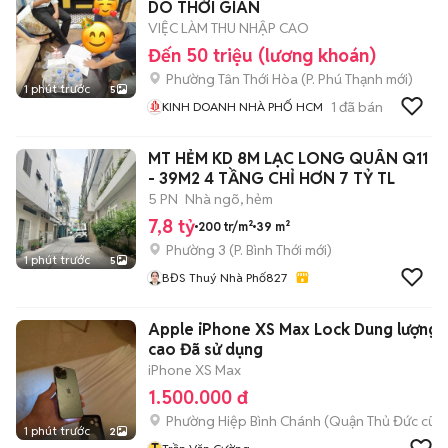
DO THỜI GIAN
VIỆC LÀM THU NHẬP CAO
Đến 50 triệu (lương khoán)
Phường Tân Thới Hòa
(
P. Phú Thạnh
mới)
1 phút trước
5
1
đã bán
KINH DOANH NHÀ PHỐ HCM
MT HẺM KD 8M LẠC LONG QUÂN Q11
- 39M2 4 TẦNG CHỈ HƠN 7 TỶ TL
5 PN
Nhà ngõ, hẻm
7,8 tỷ
200 tr/m²
39 m²
Phường 3
(
P. Bình Thới
mới)
1 phút trước
5
BĐS Thuý Nhà Phố827
Apple iPhone XS Max Lock Dung lượng
cao Đã sử dụng
iPhone XS Max
1.500.000 đ
Phường Hiệp Bình Chánh (Quận Thủ Đức cũ)
1 phút trước
2