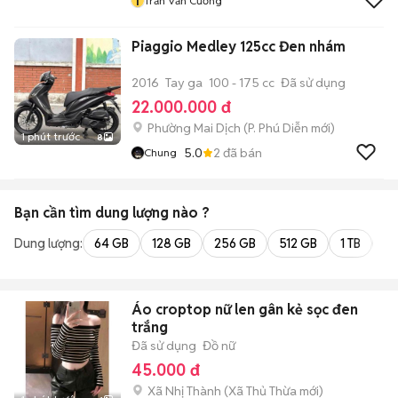
T
Trần Văn Cường
Piaggio Medley 125cc Đen nhám
2016
Tay ga
100 - 175 cc
Đã sử dụng
22.000.000 đ
Phường Mai Dịch
(
P. Phú Diễn
mới)
1 phút trước
8
5.0
2
đã bán
Chung
Bạn cần tìm
dung lượng
nào ?
Dung lượng:
64 GB
128 GB
256 GB
512 GB
1 TB
2 
Áo croptop nữ len gân kẻ sọc đen
trắng
Đã sử dụng
Đồ nữ
45.000 đ
Xã Nhị Thành
(
Xã Thủ Thừa
mới)