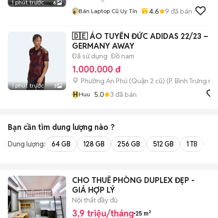
1 phút trước
6
4.6
9
đã bán
Bán Laptop Cũ Uy Tín
🇩🇪 ÁO TUYỂN ĐỨC ADIDAS 22/23 –
GERMANY AWAY
Đã sử dụng
Đồ nam
1.000.000 đ
Phường An Phú (Quận 2 cũ)
(
P. Bình Trưng
mới
1 phút trước
3
H
5.0
3
đã bán
Huu
Bạn cần tìm
dung lượng
nào ?
Dung lượng:
64 GB
128 GB
256 GB
512 GB
1 TB
2 
CHO THUÊ PHÒNG DUPLEX ĐẸP -
GIÁ HỢP LÝ
Nội thất đầy đủ
3,9 triệu/tháng
25 m²