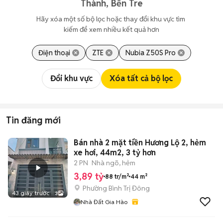
Thành, Bến Tre
Hãy xóa một số bộ lọc hoặc thay đổi khu vực tìm 
kiếm để xem nhiều kết quả hơn
Điện thoại
ZTE
Nubia Z50S Pro
Đổi khu vực
Xóa tất cả bộ lọc
Tin đăng mới
Bán nhà 2 mặt tiền Hương Lộ 2, hẻm
xe hơi, 44m2, 3 tỷ hơn
2 PN
Nhà ngõ, hẻm
3,89 tỷ
88 tr/m²
44 m²
Phường Bình Trị Đông
43 giây trước
3
Nhà Đất Gia Hào