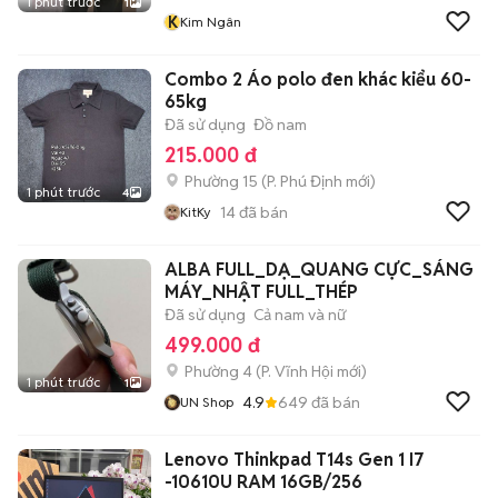
1 phút trước
1
K
Kim Ngân
Combo 2 Áo polo đen khác kiểu 60-
65kg
Đã sử dụng
Đồ nam
215.000 đ
Phường 15
(
P. Phú Định
mới)
1 phút trước
4
14
đã bán
KitKy
ALBA FULL_DẠ_QUANG CỰC_SÁNG
MÁY_NHẬT FULL_THÉP
Đã sử dụng
Cả nam và nữ
499.000 đ
Phường 4
(
P. Vĩnh Hội
mới)
1 phút trước
1
4.9
649
đã bán
UN Shop
Lenovo Thinkpad T14s Gen 1 I7
-10610U RAM 16GB/256