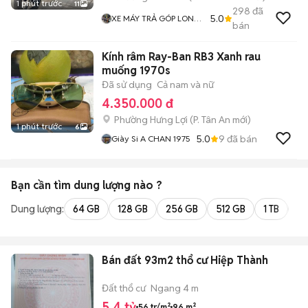
1 phút trước
11
298
đã
5.0
XE MÁY TRẢ GÓP LONG
bán
MOTOR
Kính râm Ray-Ban RB3 Xanh rau
muống 1970s
Đã sử dụng
Cả nam và nữ
4.350.000 đ
Phường Hưng Lợi
(
P. Tân An
mới)
1 phút trước
6
5.0
9
đã bán
Giày Si A CHAN 1975
Bạn cần tìm
dung lượng
nào ?
Dung lượng:
64 GB
128 GB
256 GB
512 GB
1 TB
2 
Bán đất 93m2 thổ cư Hiệp Thành
Đất thổ cư
Ngang 4 m
5,4 tỷ
56 tr/m²
96 m²