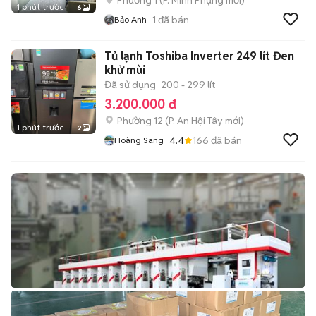
Phường 1
(
P. Minh Phụng
mới)
1 phút trước
6
1
đã bán
Bảo Anh
Tủ lạnh Toshiba Inverter 249 lít Đen
khử mùi
Đã sử dụng
200 - 299 lít
3.200.000 đ
Phường 12
(
P. An Hội Tây
mới)
1 phút trước
2
4.4
166
đã bán
Hoàng Sang