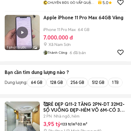
C
5.0
CHUYÊN BĐS GÒ VẤP QUẬN
12
Apple iPhone 11 Pro Max 64GB Vàng
iPhone 11 Pro Max
64 GB
7.000.000 đ
Xã Nam Sơn
1 phút trước
3
6
đã bán
Thành Công
Bạn cần tìm
dung lượng
nào ?
Dung lượng:
64 GB
128 GB
256 GB
512 GB
1 TB
2 
🥰RẺ ĐẸP Q11-2 TẦNG 2PN-DT 32M2-
SỔ VUÔNG ĐẸP-HẺM VÔ 6M-CÓ 3
ĐỒNG HƠN
2 PN
Nhà ngõ, hẻm
3,95 tỷ
123 tr/m²
32 m²