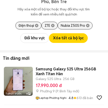
Phú, Bến Tre
Hãy xóa một số bộ lọc hoặc thay đổi khu vực tìm 
kiếm để xem nhiều kết quả hơn
Điện thoại
ZTE
Nubia Z50S Pro
Đổi khu vực
Xóa tất cả bộ lọc
Tin đăng mới
Samsung Galaxy S25 Ultra 256GB
Xanh Titan Hàn
Galaxy S25 Ultra
256 GB
17.990.000 đ
Phường 9
(
P. Bình Tây
mới)
1 phút trước
6
4.8
613
đã bán
Laptop Phương Nghi