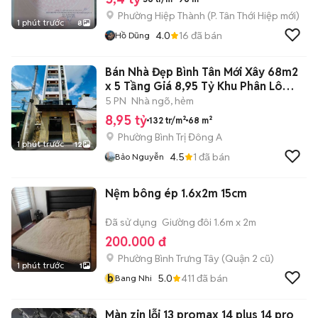
Phường Hiệp Thành
(
P. Tân Thới Hiệp
mới)
1 phút trước
8
4.0
16
đã bán
Hồ Dũng
Bán Nhà Đẹp Bình Tân Mới Xây 68m2
x 5 Tầng Giá 8,95 Tỷ Khu Phân Lô
LVQ
5 PN
Nhà ngõ, hẻm
8,95 tỷ
132 tr/m²
68 m²
Phường Bình Trị Đông A
1 phút trước
12
4.5
1
đã bán
Bảo Nguyễn
Nệm bông ép 1.6x2m 15cm
Đã sử dụng
Giường đôi 1.6m x 2m
200.000 đ
Phường Bình Trưng Tây (Quận 2 cũ)
1 phút trước
1
b
5.0
411
đã bán
Bang Nhi
Màn zin lỗi 13 promax 14 plus 14 pro