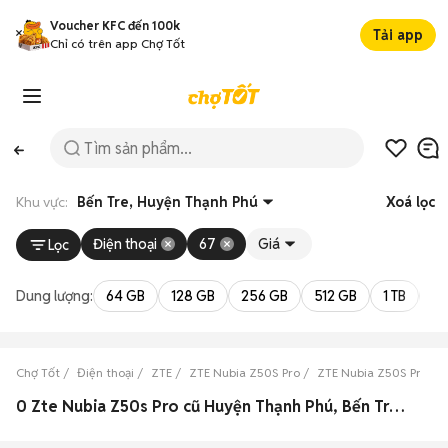
Voucher KFC đến 100k
Tải app
Chỉ có trên app Chợ Tốt
Khu vực:
Bến Tre, Huyện Thạnh Phú
Xoá lọc
Điện thoại
67
Giá
Lọc
Dung lượng:
64 GB
128 GB
256 GB
512 GB
1 TB
2 
Chợ Tốt
Điện thoại
ZTE
ZTE Nubia Z50S Pro
ZTE Nubia Z50S Pro Bế
0 Zte Nubia Z50s Pro cũ Huyện Thạnh Phú, Bến Tre đẹp