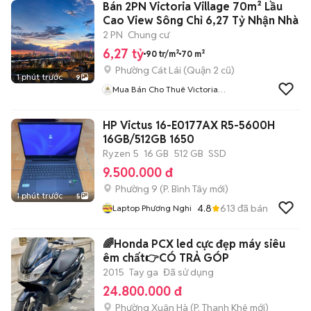
Bán 2PN Victoria Village 70m² Lầu
Cao View Sông Chỉ 6,27 Tỷ Nhận Nhà
2 PN
Chung cư
6,27 tỷ
90 tr/m²
70 m²
Phường Cát Lái (Quận 2 cũ)
1 phút trước
9
Mua Bán Cho Thuê Victoria
Village
HP Victus 16-E0177AX R5-5600H
16GB/512GB 1650
Ryzen 5
16 GB
512 GB
SSD
9.500.000 đ
Phường 9
(
P. Bình Tây
mới)
1 phút trước
5
4.8
613
đã bán
Laptop Phương Nghi
🌈Honda PCX led cực đẹp máy siêu
êm chất👉CÓ TRẢ GÓP
2015
Tay ga
Đã sử dụng
24.800.000 đ
Phường Xuân Hà
(
P. Thanh Khê
mới)