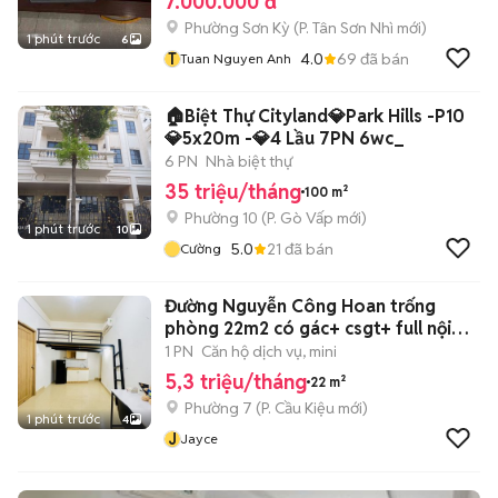
7.000.000 đ
Phường Sơn Kỳ
(
P. Tân Sơn Nhì
mới)
1 phút trước
6
T
4.0
69
đã bán
Tuan Nguyen Anh
🏠Biệt Thự Cityland💎Park Hills -P10
💎5x20m -💎4 Lầu 7PN 6wc_
6 PN
Nhà biệt thự
35 triệu/tháng
100 m²
Phường 10
(
P. Gò Vấp
mới)
1 phút trước
10
5.0
21
đã bán
Cường
Đường Nguyễn Công Hoan trống
phòng 22m2 có gác+ csgt+ full nội
thất
1 PN
Căn hộ dịch vụ, mini
5,3 triệu/tháng
22 m²
Phường 7
(
P. Cầu Kiệu
mới)
1 phút trước
4
J
Jayce