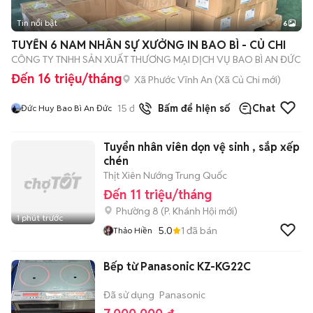
Tin nổi bật
6
+
2
TUYỂN 6 NAM NHÂN SỰ XƯỞNG IN BAO BÌ - CỦ CHI
CÔNG TY TNHH SẢN XUẤT THƯƠNG MẠI DỊCH VỤ BAO BÌ AN ĐỨC
Đến 16 triệu/tháng
Xã Phước Vĩnh An
(
Xã Củ Chi
mới)
15
đã bán
Bấm để hiện số
Chat
Đức Huy Bao Bì An Đức
Tuyển nhân viên dọn vệ sinh , sắp xếp
chén
Thịt Xiên Nướng Trung Quốc
Đến 11 triệu/tháng
Phường 8
(
P. Khánh Hội
mới)
1 phút trước
5.0
1
đã bán
Thảo Hiền
Bếp từ Panasonic KZ-KG22C
Đã sử dụng
Panasonic