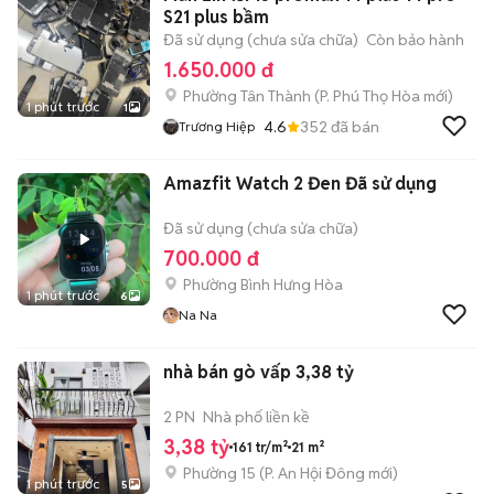
S21 plus bầm
Đã sử dụng (chưa sửa chữa)
Còn bảo hành
1.650.000 đ
Phường Tân Thành
(
P. Phú Thọ Hòa
mới)
1 phút trước
1
4.6
352
đã bán
Trương Hiệp
Amazfit Watch 2 Đen Đã sử dụng
Đã sử dụng (chưa sửa chữa)
700.000 đ
Phường Bình Hưng Hòa
1 phút trước
6
Na Na
nhà bán gò vấp 3,38 tỷ
2 PN
Nhà phố liền kề
3,38 tỷ
161 tr/m²
21 m²
Phường 15
(
P. An Hội Đông
mới)
1 phút trước
5