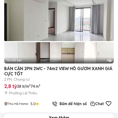
Tin nổi bật
4
BÁN CĂN 2PN 2WC - 74m2 VIEW HỒ GƯƠM XANH GIÁ
CỰC TỐT
2 PN
Chung cư
2,8 tỷ
38 tr/m²
74 m²
Phường Lái Thiêu
5.0
Bấm để hiện số
Chat
Thu Hà Home
Xem thêm