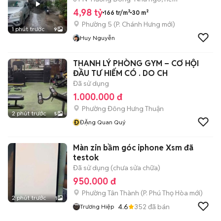
4,98 tỷ
166 tr/m²
30 m²
Phường 5
(
P. Chánh Hưng
mới)
1 phút trước
9
Huy Nguyễn
THANH LÝ PHÒNG GYM – CƠ HỘI
ĐẦU TƯ HIẾM CÓ . DO CH
Đã sử dụng
1.000.000 đ
Phường Đông Hưng Thuận
2 phút trước
5
Đ
ĐẶng Quan Quý
Màn zin bầm góc iphone Xsm đã
testok
Đã sử dụng (chưa sửa chữa)
950.000 đ
Phường Tân Thành
(
P. Phú Thọ Hòa
mới)
2 phút trước
1
4.6
352
đã bán
Trương Hiệp