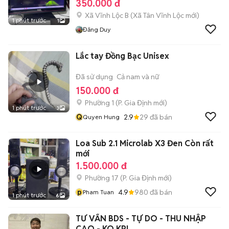
350.000 đ
Xã Vĩnh Lộc B
(
Xã Tân Vĩnh Lộc
mới)
1 phút trước
1
Đăng Duy
Lắc tay Đồng Bạc Unisex
Đã sử dụng
Cả nam và nữ
150.000 đ
Phường 1
(
P. Gia Định
mới)
1 phút trước
3
Q
2.9
29
đã bán
Quyen Hung
Loa Sub 2.1 Microlab X3 Đen Còn rất
mới
1.500.000 đ
Phường 17
(
P. Gia Định
mới)
p
4.9
980
đã bán
Pham Tuan
1 phút trước
6
TƯ VẤN BDS - TỰ DO - THU NHẬP
CAO - KO KPI