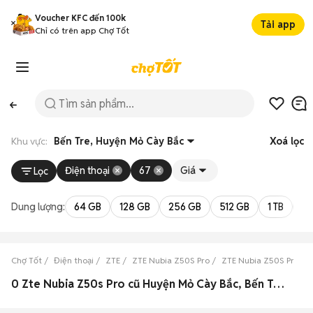
Voucher KFC đến 100k
Tải app
Chỉ có trên app Chợ Tốt
Khu vực:
Bến Tre, Huyện Mỏ Cày Bắc
Xoá lọc
Điện thoại
67
Giá
Lọc
Dung lượng:
64 GB
128 GB
256 GB
512 GB
1 TB
2 
Chợ Tốt
Điện thoại
ZTE
ZTE Nubia Z50S Pro
ZTE Nubia Z50S Pro Bế
0 Zte Nubia Z50s Pro cũ Huyện Mỏ Cày Bắc, Bến Tre đẹp