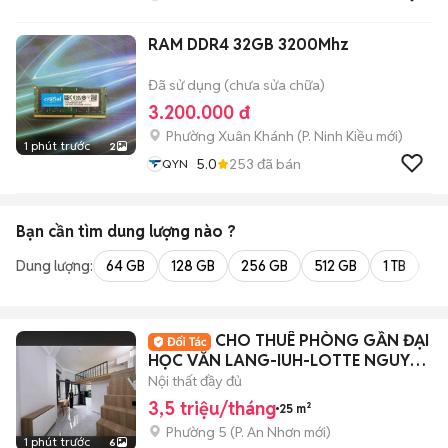
RAM DDR4 32GB 3200Mhz
Đã sử dụng (chưa sửa chữa)
3.200.000 đ
Phường Xuân Khánh
(
P. Ninh Kiều
mới)
1 phút trước
2
5.0
253
đã bán
QYN
Bạn cần tìm
dung lượng
nào ?
Dung lượng:
64 GB
128 GB
256 GB
512 GB
1 TB
2 
CHO THUÊ PHÒNG GẦN ĐẠI
HỌC VĂN LANG-IUH-LOTTE NGUYỄN
VĂN LƯỢNG
Nội thất đầy đủ
3,5 triệu/tháng
25 m²
Phường 5
(
P. An Nhơn
mới)
1 phút trước
6