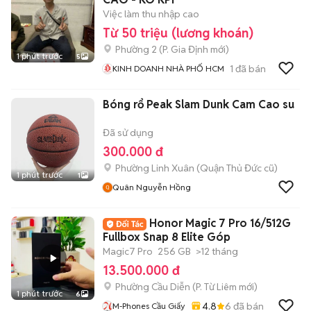
Việc làm thu nhập cao
Từ 50 triệu (lương khoán)
Phường 2
(
P. Gia Định
mới)
1 phút trước
5
1
đã bán
KINH DOANH NHÀ PHỐ HCM
Bóng rổ Peak Slam Dunk Cam Cao su
Đã sử dụng
300.000 đ
Phường Linh Xuân (Quận Thủ Đức cũ)
1 phút trước
1
Quân Nguyễn Hồng
Honor Magic 7 Pro 16/512G
Fullbox Snap 8 Elite Góp
Magic7 Pro
256 GB
>12 tháng
13.500.000 đ
Phường Cầu Diễn
(
P. Từ Liêm
mới)
1 phút trước
6
4.8
6
đã bán
M-Phones Cầu Giấy