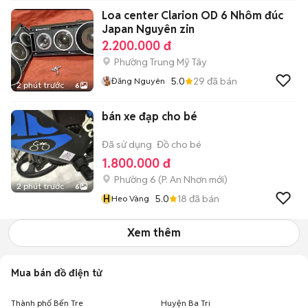
Loa center Clarion OD 6 Nhôm đúc
Japan Nguyên zin
2.200.000 đ
Phường Trung Mỹ Tây
5.0
29
đã bán
Đăng Nguyên
2 phút trước
6
bán xe đạp cho bé
Đã sử dụng
Đồ cho bé
1.800.000 đ
Phường 6
(
P. An Nhơn
mới)
2 phút trước
6
H
5.0
18
đã bán
Heo Vàng
Xem thêm
Mua bán đồ điện tử
Thành phố Bến Tre
Huyện Ba Tri