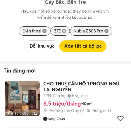
Cày Bắc, Bến Tre
Hãy xóa một số bộ lọc hoặc thay đổi khu vực tìm 
kiếm để xem nhiều kết quả hơn
Điện thoại
ZTE
Nubia Z50S Pro
Đổi khu vực
Xóa tất cả bộ lọc
Tin đăng mới
CHO THUÊ CĂN HỘ 1 PHÒNG NGỦ
TẠI NGUYỄN
1 PN
Căn hộ dịch vụ, mini
6,5 triệu/tháng
40 m²
Phường Tân Quy
(
P. Tân Hưng
mới)
31 giây trước
7
Kang Chun