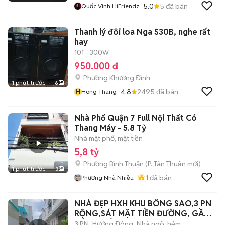
5.0
5
đã bán
Quốc Vinh HiFriendz
Thanh lý đôi loa Nga S30B, nghe rất
hay
101 - 300W
950.000 đ
Phường Khương Đình
1 phút trước
6
H
4.8
2495
đã bán
Hong Thang
Nhà Phố Quận 7 Full Nội Thất Có
Thang Máy - 5.8 Tỷ
Nhà mặt phố, mặt tiền
5,8 tỷ
Phường Bình Thuận
(
P. Tân Thuận
mới)
1 phút trước
3
1
đã bán
Phương Nhà Nhiều
NHÀ ĐẸP HXH KHU BÔNG SAO,3 PN
RỘNG,SÁT MẶT TIỀN ĐƯỜNG, GẦN
CÔNG VIÊN,
3 PN
Hướng Đông
Nhà ngõ, hẻm