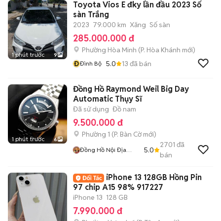
Toyota Vios E đky lần đầu 2023 Số
sàn Trắng
2023
79.000 km
Xăng
Số sàn
285.000.000 đ
Phường Hòa Minh
(
P. Hòa Khánh
mới)
1 phút trước
9
Đ
5.0
13
đã bán
Đình Bộ
Đồng Hồ Raymond Weil Big Day
Automatic Thụy Sĩ
Đã sử dụng
Đồ nam
9.500.000 đ
Phường 1
(
P. Bàn Cờ
mới)
1 phút trước
6
2701
đã
5.0
Đồng Hồ Nội Địa
bán
Nhật
iPhone 13 128GB Hồng Pin
97 chip A15 98% 917227
iPhone 13
128 GB
7.990.000 đ