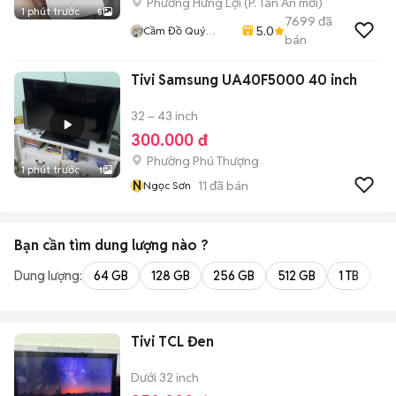
Phường Hưng Lợi
(
P. Tân An
mới)
1 phút trước
5
7699
đã
5.0
Cầm Đồ Quý
bán
Mobile
Tivi Samsung UA40F5000 40 inch
32 – 43 inch
300.000 đ
Phường Phú Thượng
1 phút trước
1
N
11
đã bán
Ngọc Sơn
Bạn cần tìm
dung lượng
nào ?
Dung lượng:
64 GB
128 GB
256 GB
512 GB
1 TB
2 
Tivi TCL Đen
Dưới 32 inch