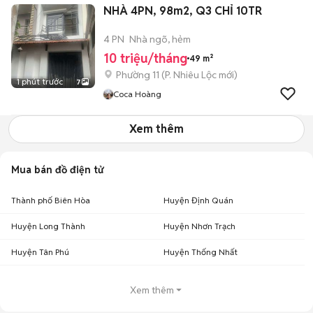
NHÀ 4PN, 98m2, Q3 CHỈ 10TR
4 PN
Nhà ngõ, hẻm
10 triệu/tháng
49 m²
Phường 11
(
P. Nhiêu Lộc
mới)
1 phút trước
7
Coca Hoàng
Xem thêm
Mua bán đồ điện tử
Thành phố Biên Hòa
Huyện Định Quán
Huyện Long Thành
Huyện Nhơn Trạch
Huyện Tân Phú
Huyện Thống Nhất
Xem thêm