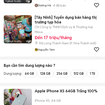
1 phút trước
7
4
đã bán
Dương Hà
[Tây Ninh] Tuyển dụng bán hàng thị
trường tạp hóa
CN Công ty TNHH Dịch vụ & Thương mại
Mesa
Đến 17 triệu/tháng
1 phút trước
3
Xã Long Thành Nam
(
P. Hòa Thành
mới)
N
Nguyễn Tâm
Bạn cần tìm
dung lượng
nào ?
Dung lượng:
64 GB
128 GB
256 GB
512 GB
1 TB
2 
Apple iPhone XS 64GB Trắng 100%
iPhone XS
64 GB