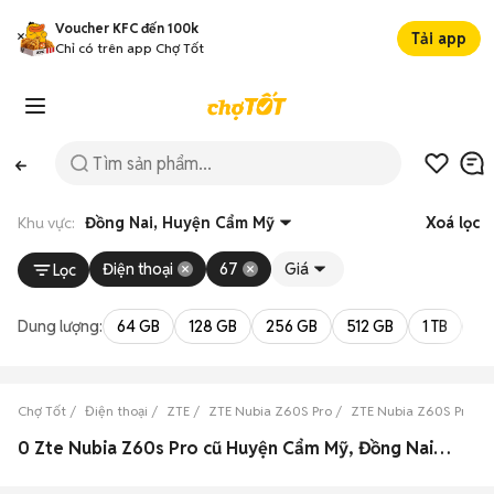
Voucher KFC đến 100k
Tải app
Chỉ có trên app Chợ Tốt
Khu vực:
Đồng Nai, Huyện Cẩm Mỹ
Xoá lọc
Điện thoại
67
Giá
Lọc
Dung lượng:
64 GB
128 GB
256 GB
512 GB
1 TB
2 
Chợ Tốt
Điện thoại
ZTE
ZTE Nubia Z60S Pro
ZTE Nubia Z60S Pro Đ
0 Zte Nubia Z60s Pro cũ Huyện Cẩm Mỹ, Đồng Nai đẹp