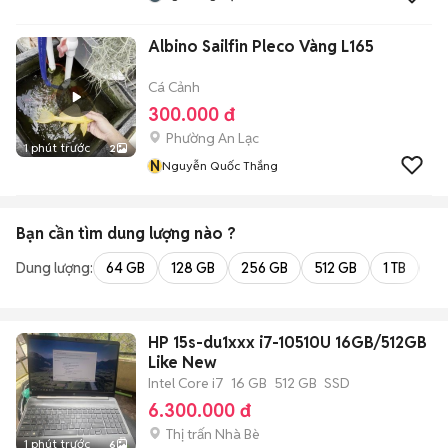
Albino Sailfin Pleco Vàng L165
Cá Cảnh
300.000 đ
Phường An Lạc
1 phút trước
2
N
Nguyễn Quốc Thắng
Bạn cần tìm
dung lượng
nào ?
Dung lượng:
64 GB
128 GB
256 GB
512 GB
1 TB
2 
HP 15s-du1xxx i7-10510U 16GB/512GB
Like New
Intel Core i7
16 GB
512 GB
SSD
6.300.000 đ
Thị trấn Nhà Bè
1 phút trước
6