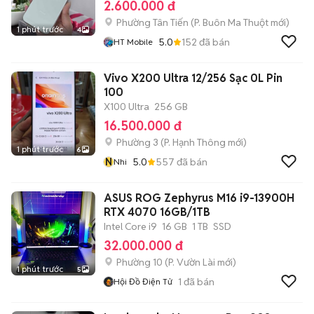
2.600.000 đ
Phường Tân Tiến
(
P. Buôn Ma Thuột
mới)
1 phút trước
4
5.0
152
đã bán
HT Mobile
Vivo X200 Ultra 12/256 Sạc 0L Pin
100
X100 Ultra
256 GB
16.500.000 đ
Phường 3
(
P. Hạnh Thông
mới)
1 phút trước
6
N
5.0
557
đã bán
Nhi
ASUS ROG Zephyrus M16 i9-13900H
RTX 4070 16GB/1TB
Intel Core i9
16 GB
1 TB
SSD
32.000.000 đ
Phường 10
(
P. Vườn Lài
mới)
1 phút trước
5
1
đã bán
Hội Đồ Điện Tử