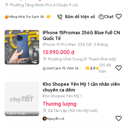
Phường Tăng Nhơn Phú A (Quận 9 cũ)
Bấm để hiện số
Chat
Hằng Nhà Trọ Sạch Sẽ
IPhone 15Promax 256G Blue Full CN
Quốc Tế
iPhone 15 Pro Max
256 GB
3 tháng
13.990.000 đ
Phường Vĩnh Trung
(
P. Thanh Khê
mới)
1 phút trước
4
125
đã
4.9
VietCare 75 Vĩnh Tân
bán
Thanh Khê Đà Nẵng
Kho Shopee Yên Mỹ 1 cần nhân viên
chuyên ca đêm
Kho Shopee Yên Mỹ 1
Thương lượng
Xã Tân Lập
(
Xã Yên Mỹ
mới)
1 phút trước
Nguyễn Lê