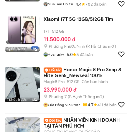
4.4
782
đã bán
Mua Bán Đồ Củ
Xiaomi 17T 5G 12GB/512GB Tím
17T
512 GB
11.500.000 đ
Phường Phước Ninh
(
P. Hải Châu
mới)
1 phút trước
1
5.0
8
đã bán
Hoangsky
Honor Magic 8 Pro Snap 8
Elite Gen5_Newseal 100%
Magic8 Pro
512 GB
Còn bảo hành
23.990.000 đ
Phường 7
(
P. Hạnh Thông
mới)
1 phút trước
6
4.7
411
đã bán
Cửa Hàng Vio Store
NHÂN VIÊN KINH DOANH
TẠI TÂN PHÚ HCM