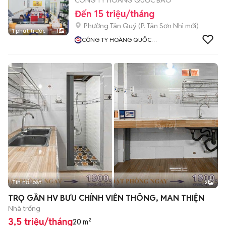
CÔNG TY HOÀNG QUỐC BẢO
Đến 15 triệu/tháng
Phường Tân Quý
(
P. Tân Sơn Nhì
mới)
1 phút trước
1
CÔNG TY HOÀNG QUỐC
BẢO
Tin nổi bật
2
TRỌ GẦN HV BƯU CHÍNH VIỄN THÔNG, MAN THIỆN
Nhà trống
3,5 triệu/tháng
20 m²