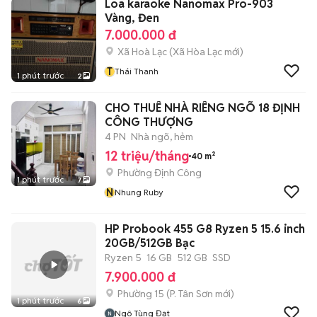
Loa karaoke Nanomax Pro-903
Vàng, Đen
7.000.000 đ
Xã Hoà Lạc
(
Xã Hòa Lạc
mới)
T
Thái Thanh
1 phút trước
2
CHO THUÊ NHÀ RIÊNG NGÕ 18 ĐỊNH
CÔNG THƯỢNG
4 PN
Nhà ngõ, hẻm
12 triệu/tháng
40 m²
Phường Định Công
1 phút trước
7
N
Nhung Ruby
HP Probook 455 G8 Ryzen 5 15.6 inch
20GB/512GB Bạc
Ryzen 5
16 GB
512 GB
SSD
7.900.000 đ
Phường 15
(
P. Tân Sơn
mới)
1 phút trước
6
Ngô Tùng Đạt