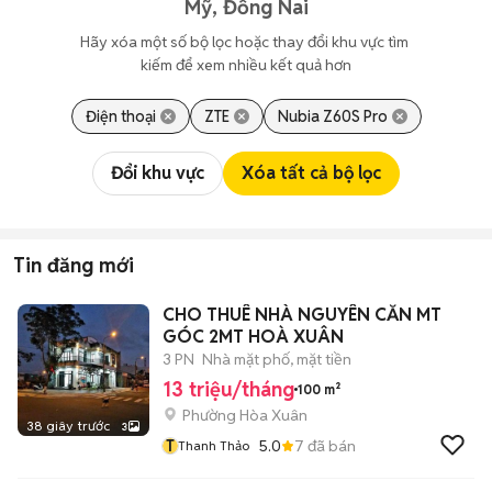
Mỹ, Đồng Nai
Hãy xóa một số bộ lọc hoặc thay đổi khu vực tìm 
kiếm để xem nhiều kết quả hơn
Điện thoại
ZTE
Nubia Z60S Pro
Đổi khu vực
Xóa tất cả bộ lọc
Tin đăng mới
CHO THUÊ NHÀ NGUYÊN CĂN MT
GÓC 2MT HOÀ XUÂN
3 PN
Nhà mặt phố, mặt tiền
13 triệu/tháng
100 m²
Phường Hòa Xuân
38 giây trước
3
T
5.0
7
đã bán
Thanh Thảo