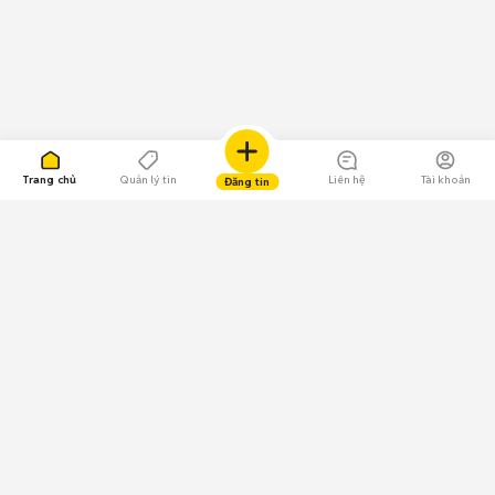
Trang chủ
Quản lý tin
Liên hệ
Tài khoản
Đăng tin
109.000 Bình chọn
Tải ứng dụng Chợ Tốt
Về Chợ Tốt
Quy chế sàn
Chính sách bảo mật
Giải quyết tranh chấp