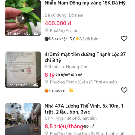
Nhẫn Nam Đồng mạ vàng 18K Đá Mỹ
Đã sử dụng
Đồ nam
400.000 đ
Phường An Lạc
39 giây trước
1
5.0
82
đã bán
Đồ Xi Nhật
410m2 mặt tiền đường Thạnh Lộc 37
chỉ 8 tỷ
Đất thổ cư
Ngang 7 m
8 tỷ
20 tr/m²
410 m²
Phường Thạnh Xuân
(
P. Thới An
mới)
1 phút trước
4
Hanguyen
Nhà 47A Lương Thế Vinh, 5x 10m, 1
trệt, 2 lầu, 6pn, 3wc
6 PN
Nhà mặt phố, mặt tiền
8,5 triệu/tháng
50 m²
Phường Tân Thới Hòa
(
P. Phú Thạnh
mới)