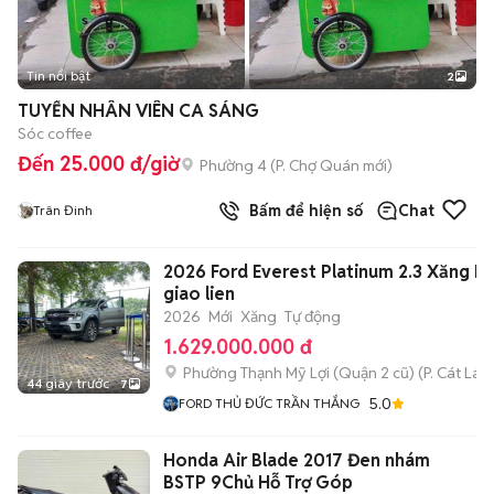
Tin nổi bật
2
TUYỂN NHÂN VIÊN CA SÁNG
Sóc coffee
Đến 25.000 đ/giờ
Phường 4
(
P. Chợ Quán
mới)
Bấm để hiện số
Chat
Trân Đinh
2026 Ford Everest Platinum 2.3 Xăng H
giao lien
2026
Mới
Xăng
Tự động
1.629.000.000 đ
Phường Thạnh Mỹ Lợi (Quận 2 cũ)
(
P. Cát Lái
m
44 giây trước
7
5.0
FORD THỦ ĐỨC TRẦN THẮNG
Honda Air Blade 2017 Đen nhám
BSTP 9Chủ Hỗ Trợ Góp