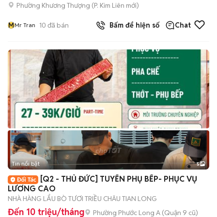
Phường Khương Thượng
(
P. Kim Liên
mới)
M
10
đã bán
Bấm để hiện số
Chat
Mr Tran
Tin nổi bật
5
[Q2 - THỦ ĐỨC] TUYỂN PHỤ BẾP- PHỤC VỤ
LƯƠNG CAO
NHÀ HÀNG LẨU BÒ TƯƠI TRIỀU CHÂU TIAN LONG
Đến 10 triệu/tháng
Phường Phước Long A (Quận 9 cũ)