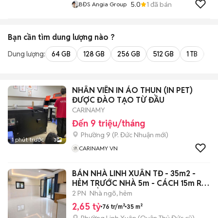
5.0
1
đã bán
BĐS Angia Group
Bạn cần tìm
dung lượng
nào ?
Dung lượng:
64 GB
128 GB
256 GB
512 GB
1 TB
2 
NHÂN VIÊN IN ÁO THUN (IN PET)
ĐƯỢC ĐÀO TẠO TỪ ĐẦU
CARINAMY
Đến 9 triệu/tháng
Phường 9
(
P. Đức Nhuận
mới)
1 phút trước
3
CARINAMY VN
BÁN NHÀ LINH XUÂN TĐ - 35m2 -
HẺM TRƯỚC NHÀ 5m - CÁCH 15m RA
MẶT TIỀN
2 PN
Nhà ngõ, hẻm
2,65 tỷ
76 tr/m²
35 m²