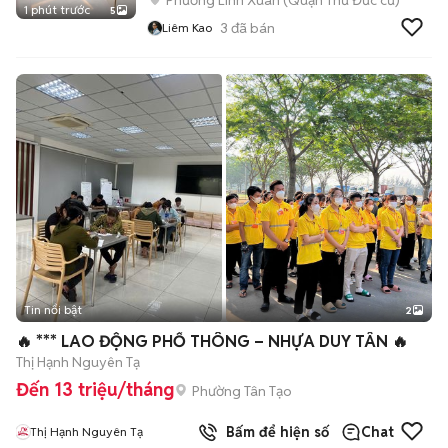
Phường Linh Xuân (Quận Thủ Đức cũ)
1 phút trước
5
3
đã bán
Liêm Kao
Tin nổi bật
2
🔥 *** LAO ĐỘNG PHỔ THÔNG – NHỰA DUY TÂN 🔥
Thị Hạnh Nguyên Tạ
Đến 13 triệu/tháng
Phường Tân Tạo
Bấm để hiện số
Chat
Thị Hạnh Nguyên Tạ