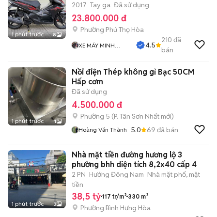
2017
Tay ga
Đã sử dụng
23.800.000 đ
Phường Phú Thọ Hòa
1 phút trước
8
210
đã
4.5
XE MÁY MINH
bán
ĐĂNG
Nồi điện Thép không gỉ Bạc 50CM
Hấp cơm
Đã sử dụng
4.500.000 đ
Phường 5
(
P. Tân Sơn Nhất
mới)
1 phút trước
1
5.0
69
đã bán
Hoàng Văn Thành
Nhà mặt tiền đường hương lộ 3
phường bhh diện tích 8,2x40 cấp 4
2 PN
Hướng Đông Nam
Nhà mặt phố, mặt
tiền
38,5 tỷ
117 tr/m²
330 m²
1 phút trước
3
Phường Bình Hưng Hòa