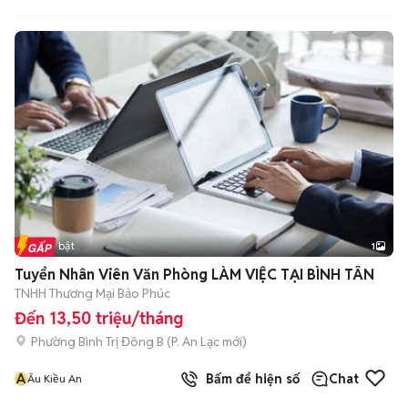
Tin nổi bật
1
Tuyển Nhân Viên Văn Phòng LÀM VIỆC TẠI BÌNH TÂN
TNHH Thương Mại Bảo Phúc
Đến 13,50 triệu/tháng
Phường Bình Trị Đông B
(
P. An Lạc
mới)
Â
Bấm để hiện số
Chat
Âu Kiều An