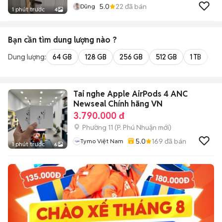
5.0
22
đã bán
Dũng
1 phút trước
4
Bạn cần tìm
dung lượng
nào ?
Dung lượng:
64 GB
128 GB
256 GB
512 GB
1 TB
2 
Tai nghe Apple AirPods 4 ANC
Newseal Chính hãng VN
3.790.000 đ
Phường 11
(
P. Phú Nhuận
mới)
5.0
169
đã bán
Tymo Việt Nam
1 phút trước
6