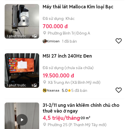
Máy thái lát Malloca Kim loại Bạc
Đã sử dụng
Khác
700.000 đ
Phường Bình Trị Đông A
1 phút trước
3
1
đã bán
Kimloan
MSI 27 inch 240Hz Đen
Đã sử dụng (chưa sửa chữa)
19.500.000 đ
Xã Trung An
(
Xã Bình Mỹ
mới)
1 phút trước
5
N
5.0
5
đã bán
Naanaa
31-2/11 ung văn khiêm chính chủ cho
thuê vào ở ngay
4,5 triệu/tháng
20 m²
Phường 25
(
P. Thạnh Mỹ Tây
mới)