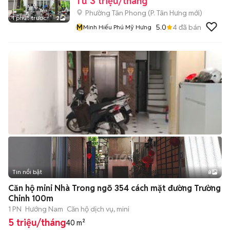
Từ 3 triệu/tháng
Phường Tân Phong
(
P. Tân Hưng
mới)
1 phút trước
2
M
5.0
4
đã bán
Minh Hiếu Phú Mỹ Hưng
Tin nổi bật
8
+
2
Căn hộ mini Nhà Trong ngõ 354 cách mặt đường Trường
Chinh 100m
1 PN
Hướng Nam
Căn hộ dịch vụ, mini
5 triệu/tháng
40 m²