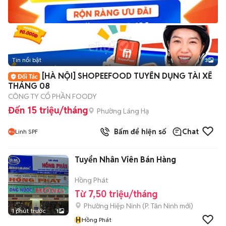
Tin nổi bật
3
[HÀ NỘI] SHOPEEFOOD TUYỂN DỤNG TÀI XẾ
THÁNG 08
CÔNG TY CỔ PHẦN FOODY
Đến 15 triệu/tháng
Phường Láng Hạ
Bấm để hiện số
Chat
Linh SPF
Tuyển Nhân Viên Bán Hàng
Hồng Phát
Từ 7,50 triệu/tháng
Phường Hiệp Ninh
(
P. Tân Ninh
mới)
1 phút trước
1
H
Hồng Phát