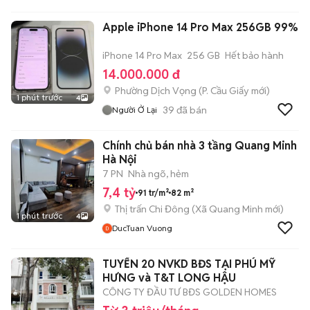
Apple iPhone 14 Pro Max 256GB 99%
iPhone 14 Pro Max
256 GB
Hết bảo hành
14.000.000 đ
Phường Dịch Vọng
(
P. Cầu Giấy
mới)
1 phút trước
4
39
đã bán
Người Ở Lại
Chính chủ bán nhà 3 tầng Quang Minh
Hà Nội
7 PN
Nhà ngõ, hẻm
7,4 tỷ
91 tr/m²
82 m²
Thị trấn Chi Đông
(
Xã Quang Minh
mới)
1 phút trước
4
DucTuan Vuong
TUYỂN 20 NVKD BĐS TẠI PHÚ MỸ
HƯNG và T&T LONG HẬU
CÔNG TY ĐẦU TƯ BĐS GOLDEN HOMES