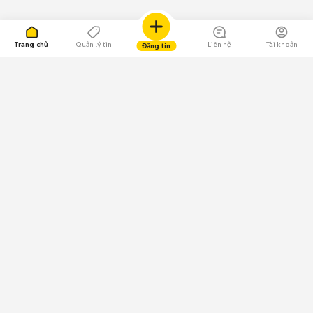
Trang chủ
Quản lý tin
Liên hệ
Tài khoản
Đăng tin
109.000 Bình chọn
Tải ứng dụng Chợ Tốt
Về Chợ Tốt
Quy chế sàn
Chính sách bảo mật
Giải quyết tranh chấp
CÔNG TY TNHH CHỢ TỐT - Người đại diện theo pháp luật:
Nguyễn Trọng Tấn; GPDKKD: 0312120782 do Sở KH & ĐT TP.HCM cấp ngày
11/01/2013;
GPMXH: 185/GP-BTTTT do Bộ Thông tin và Truyền thông
cấp ngày 09/07/2024 - Chịu trách nhiệm
nội dung: Trần Hoàng Ly.
Chính sách sử dụng