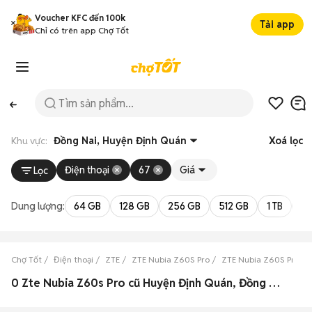
Voucher KFC đến 100k
Tải app
Chỉ có trên app Chợ Tốt
Khu vực:
Đồng Nai, Huyện Định Quán
Xoá lọc
Điện thoại
67
Giá
Lọc
Dung lượng:
64 GB
128 GB
256 GB
512 GB
1 TB
2 
Chợ Tốt
Điện thoại
ZTE
ZTE Nubia Z60S Pro
ZTE Nubia Z60S Pro Đ
0 Zte Nubia Z60s Pro cũ Huyện Định Quán, Đồng Nai đẹp