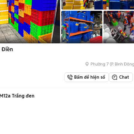
 Điền
Phường 7
(
P. Bình Đôn
Bấm để hiện số
Chat
 M12a Trắng đen