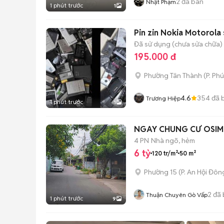
2
đã bán
Nhật Phạm
1 phút trước
1
Pin zin Nokia Motorola
Đã sử dụng (chưa sửa chữa)
195.000 đ
Phường Tân Thành
(
P. Ph
4.6
354
đã 
Trương Hiệp
1 phút trước
1
NGAY CHUNG CƯ OSIMI 
4 PN
Nhà ngõ, hẻm
6 tỷ
120 tr/m²
50 m²
Phường 15
(
P. An Hội Đôn
2
đã 
Thuận Chuyên Gò Vấp
1 phút trước
9