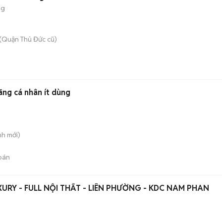
ng
(Quận Thủ Đức cũ)
n
ãng cá nhân ít dùng
nh
mới)
bán
RY - FULL NỘI THẤT - LIÊN PHƯỜNG - KDC NAM PHAN