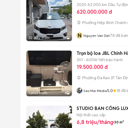
2020
62.000 km
Dầu
Tự độ
620.000.000 đ
Phường Hiệp Bình Chánh 
N
78
đã bá
Nguyen Van Dat
32 giây trước
17
Trọn bộ loa JBL Chính H
301 - 600W
Hết bảo hành
19.500.000 đ
Phường Đa Kao
(
P. Tân Đị
5.0
18
đã 
Sao Mai Media
1 phút trước
4
STUDIO BAN CÔNG LUXU
Nội thất cao cấp
6,8 triệu/tháng
30 m²