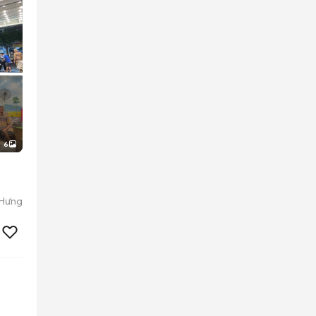
6
 Hưng