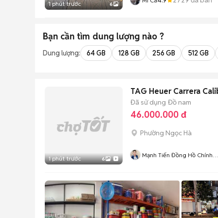
Mi Ca
1 phút trước
6
Bạn cần tìm
dung lượng
nào ?
Dung lượng:
64 GB
128 GB
256 GB
512 GB
TAG Heuer Carrera Cal
Đã sử dụng
Đồ nam
46.000.000 đ
Phường Ngọc Hà
Mạnh Tiến Đồng Hồ Chính
1 phút trước
6
Hãng