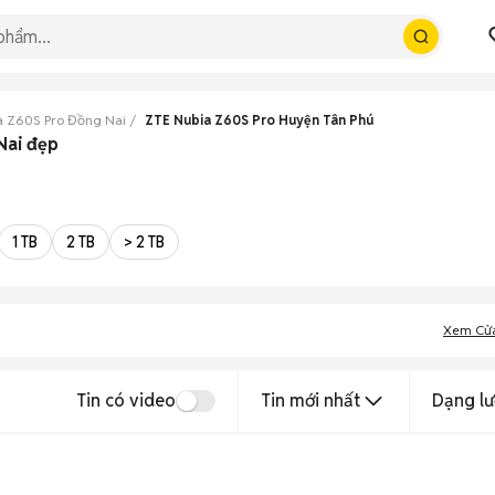
a Z60S Pro Đồng Nai
ZTE Nubia Z60S Pro Huyện Tân Phú
Nai đẹp
1 TB
2 TB
> 2 TB
Xem Cử
Tin có video
Tin mới nhất
Dạng lư