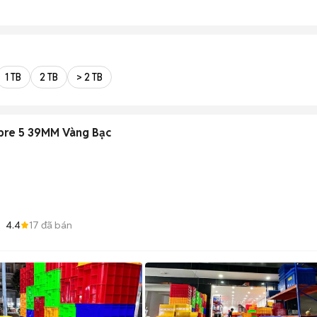
1 TB
2 TB
> 2 TB
ibre 5 39MM Vàng Bạc
4.4
17
đã bán