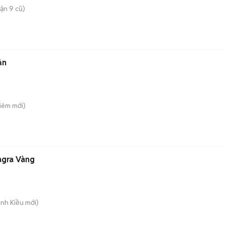
ận 9 cũ)
 bản
Liêm
mới)
agra Vàng
inh Kiều
mới)