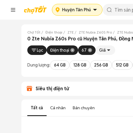
Huyện Tân Phú
Chợ Tốt
Điện thoại
ZTE
ZTE Nubia Z60S Pro
ZTE Nubi
0 Zte Nubia Z60s Pro cũ Huyện Tân Phú, Đồng 
Lọc
Điện thoại
67
Giá
Dung lượng:
64 GB
128 GB
256 GB
512 GB
Siêu thị điện tử
Tất cả
Cá nhân
Bán chuyên