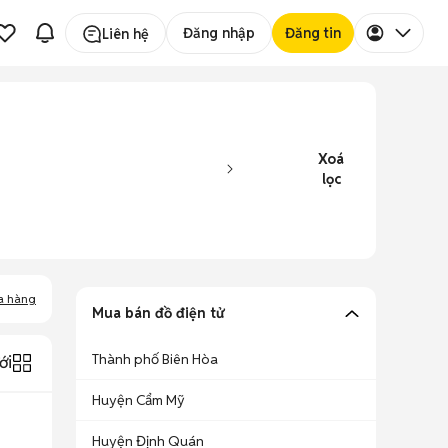
Đăng nhập
Đăng tin
Liên hệ
Xoá
lọc
a hàng
Mua bán đồ điện tử
Thành phố Biên Hòa
ới
Huyện Cẩm Mỹ
Huyện Định Quán