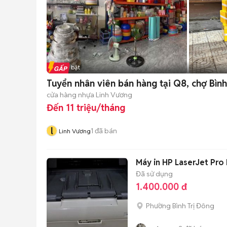
Tin nổi bật
Tuyển nhân viên bán hàng tại Q8, chợ Bình
cửa hàng nhựa Linh Vương
Đến 11 triệu/tháng
l
1
đã bán
Linh Vương
Máy in HP LaserJet Pro
Đã sử dụng
1.400.000 đ
Phường Bình Trị Đông