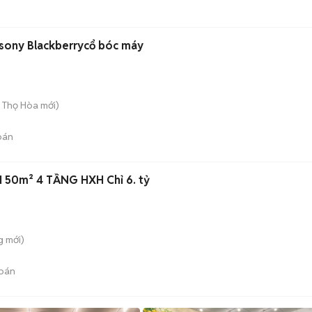
 sony Blackberrycổ bóc máy
ú Thọ Hòa
mới)
bán
50m² 4 TẦNG HXH Chỉ 6. tỷ
g
mới)
bán