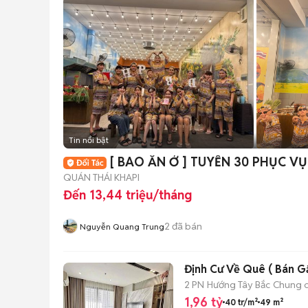
Tin nổi bật
[ BAO ĂN Ở ] TUYỂN 3
QUÁN THÁI KHAPI
Đến 13,44 triệu/tháng
2
đã bán
Nguyễn Quang Trung
Định Cư Về Quê ( Bán Gấ
2 PN
Hướng Tây Bắc
Chung 
1,96 tỷ
40 tr/m²
49 m²