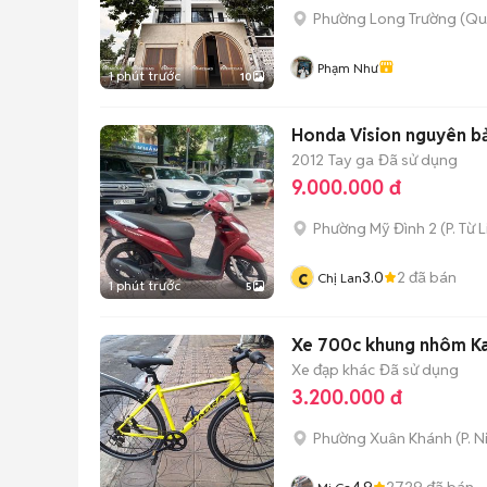
Phường Long Trường (Qu
Phạm Như
1 phút trước
10
Honda Vision nguyên
2012
Tay ga
Đã sử dụng
9.000.000 đ
Phường Mỹ Đình 2
(
P. Từ 
c
3.0
2
đã bán
Chị Lan
1 phút trước
5
Xe 700c khung nhôm K
Xe đạp khác
Đã sử dụng
3.200.000 đ
Phường Xuân Khánh
(
P. N
4.9
2729
đã bán