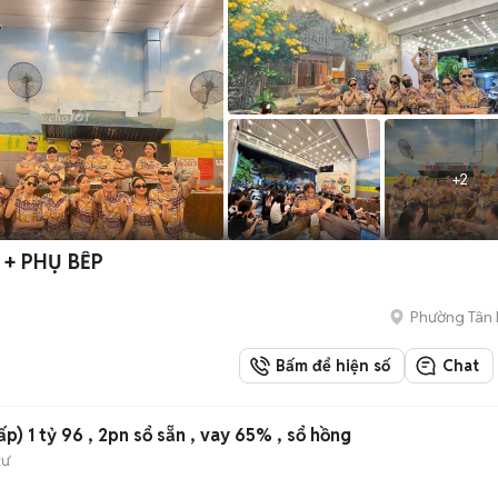
+
2
0 PHỤC VỤ + PHỤ BẾP
Phường Tân
Bấm để hiện số
Chat
p) 1 tỷ 96 , 2pn sổ sẵn , vay 65% , sổ hồng
cư