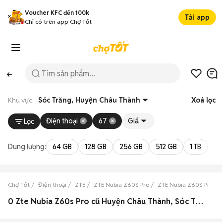
Voucher KFC đến 100k
Tải app
Chỉ có trên app Chợ Tốt
Khu vực:
Sóc Trăng, Huyện Châu Thành
Xoá lọc
Điện thoại
67
Giá
Lọc
Dung lượng:
64 GB
128 GB
256 GB
512 GB
1 TB
2 
Chợ Tốt
Điện thoại
ZTE
ZTE Nubia Z60S Pro
ZTE Nubia Z60S Pro Só
0 Zte Nubia Z60s Pro cũ Huyện Châu Thành, Sóc Trăng đẹp