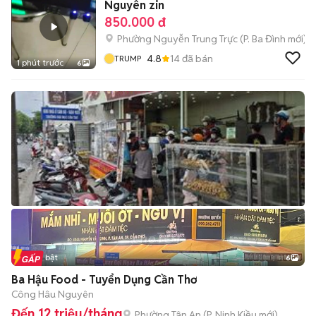
Nguyên zin
850.000 đ
Phường Nguyễn Trung Trực
(
P. Ba Đình
mới)
4.8
14
đã bán
TRUMP
1 phút trước
6
Tin nổi bật
6
+
2
Ba Hậu Food - Tuyển Dụng Cần Thơ
Công Hâu Nguyên
Đến 12 triệu/tháng
Phường Tân An
(
P. Ninh Kiều
mới)