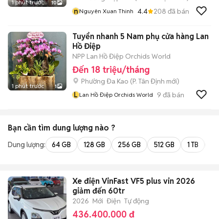
1 phút trước
10
n
4.4
208
đã bán
Nguyên Xuan Thinh
Tuyển nhanh 5 Nam phụ cửa hàng Lan
Hồ Điệp
NPP Lan Hồ Điệp Orchids World
Đến 18 triệu/tháng
Phường Đa Kao
(
P. Tân Định
mới)
1 phút trước
1
L
9
đã bán
Lan Hồ Điệp Orchids World
Bạn cần tìm
dung lượng
nào ?
Dung lượng:
64 GB
128 GB
256 GB
512 GB
1 TB
2 
Xe điện VinFast VF5 plus vin 2026
giảm đến 60tr
2026
Mới
Điện
Tự động
436.400.000 đ