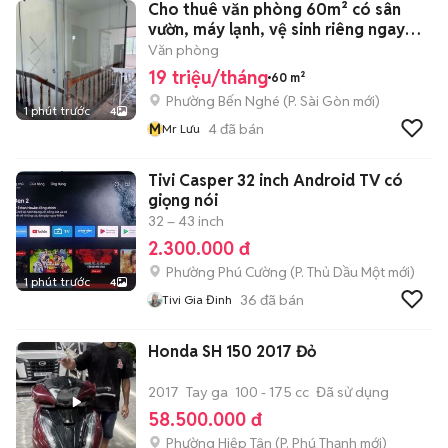
Cho thuê văn phòng 60m² có sân
vườn, máy lạnh, vệ sinh riêng ngay
HTV
Văn phòng
19 triệu/tháng
60 m²
Phường Bến Nghé
(
P. Sài Gòn
mới)
1 phút trước
4
M
4
đã bán
Mr Lưu
Tivi Casper 32 inch Android TV có
giọng nói
32 – 43 inch
2.300.000 đ
Phường Phú Cường
(
P. Thủ Dầu Một
mới)
1 phút trước
4
36
đã bán
Tivi Gia Đinh
Honda SH 150 2017 Đỏ
2017
Tay ga
100 - 175 cc
Đã sử dụng
58.500.000 đ
Phường Hiệp Tân
(
P. Phú Thạnh
mới)