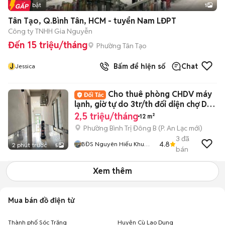
Tin nổi bật
1
Tân Tạo, Q.Bình Tân, HCM - tuyển Nam LĐPT
Công ty TNHH Gia Nguyễn
Đến 15 triệu/tháng
Phường Tân Tạo
J
Bấm để hiện số
Chat
Jessica
Cho thuê phòng CHDV máy
lạnh, giờ tự do 3tr/th đối diện chợ Da
Sà
2,5 triệu/tháng
12 m²
Phường Bình Trị Đông B
(
P. An Lạc
mới)
3
đã
4.8
BĐS Nguyên Hiếu Khu
2 phút trước
5
bán
Tên Lửa
Xem thêm
Mua bán đồ điện tử
Thành phố Sóc Trăng
Huyện Cù Lao Dung