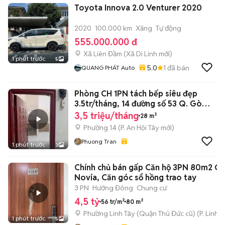
Toyota Innova 2.0 Venturer 2020
2020
100.000 km
Xăng
Tự động
555.000.000 đ
Xã Liên Đầm
(
Xã Di Linh
mới)
1 phút trước
5
5.0
1
đã bán
QUANG PHÁT Auto
Phòng CH 1PN tách bếp siêu đẹp
3.5tr/tháng, 14 đường số 53 Q. Gò
Vấp.
3,5 triệu/tháng
28 m²
Phường 14
(
P. An Hội Tây
mới)
Phuong Tran
1 phút trước
3
Chính chủ bán gấp Căn hộ 3PN 80m2 C
Novia, Căn góc sổ hồng trao tay
3 PN
Hướng Đông
Chung cư
4,5 tỷ
56 tr/m²
80 m²
Phường Linh Tây (Quận Thủ Đức cũ)
(
P. Linh 
1 phút trước
5