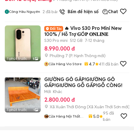
2
đã bán
Bấm để hiện số
Chat
Công Hâu Nguyên
🔥 Vivo S30 Pro Mini New
100% / Hỗ Trợ 𝐆Ó𝐏 𝐎𝐍𝐋𝐈𝐍𝐄
S30 Pro mini
512 GB
7-12 tháng
8.990.000 đ
Phường 7
(
P. Hạnh Thông
mới)
1 phút trước
5
4.7
411
đã bán
Cửa Hàng Vio Store
GIƯỜNG GỖ GẤP!GIƯỜNG GỖ
GẤP!GIƯỜNG GỖ GẤP!GỖ CÒNG!
Mới
Khác
2.800.000 đ
Xã Xuân Thới Đông
(
Xã Xuân Thới Sơn
mới)
1 phút trước
1
95
đã
5.0
Cửa Hàng Nội Thất
bán
Đồ Gỗ