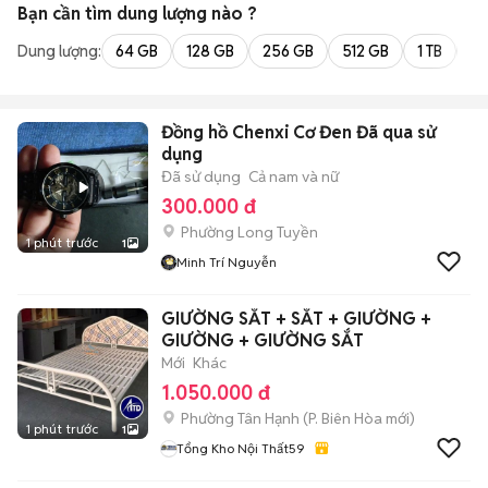
Bạn cần tìm
dung lượng
nào ?
Dung lượng:
64 GB
128 GB
256 GB
512 GB
1 TB
2 
Đồng hồ Chenxi Cơ Đen Đã qua sử
dụng
Đã sử dụng
Cả nam và nữ
300.000 đ
Phường Long Tuyền
1 phút trước
1
Minh Trí Nguyễn
GIƯỜNG SẮT + SẮT + GIƯỜNG +
GIƯỜNG + GIƯỜNG SẮT
Mới
Khác
1.050.000 đ
Phường Tân Hạnh
(
P. Biên Hòa
mới)
1 phút trước
1
Tổng Kho Nội Thất59