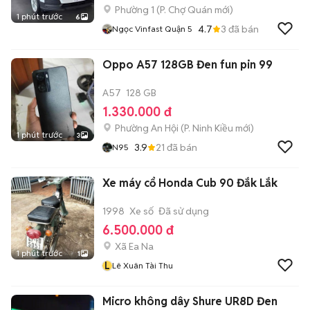
Phường 1
(
P. Chợ Quán
mới)
1 phút trước
6
4.7
3
đã bán
Ngọc Vinfast Quận 5
Oppo A57 128GB Đen fun pin 99
A57
128 GB
1.330.000 đ
Phường An Hội
(
P. Ninh Kiều
mới)
1 phút trước
3
3.9
21
đã bán
N95
Xe máy cổ Honda Cub 90 Đắk Lắk
1998
Xe số
Đã sử dụng
6.500.000 đ
Xã Ea Na
1 phút trước
1
L
Lê Xuân Tài Thu
Micro không dây Shure UR8D Đen