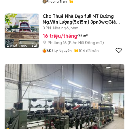
Phuong Tran
Cho Thuê Nhà Đẹp full NT Đường
Ng.Văn Lượng(5x15m) 3pn3wc;Giá
16tr/th
3 PN
Nhà ngõ, hẻm
16 triệu/tháng
75 m²
Phường 16
(
P. An Hội Đông
mới)
2 phút trước
6
106
đã bán
BĐS Ly Nguyễn