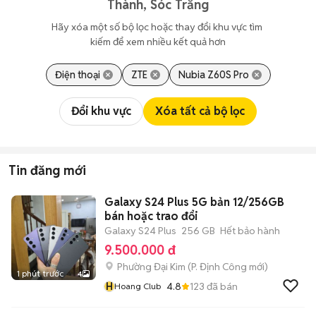
Thành, Sóc Trăng
Hãy xóa một số bộ lọc hoặc thay đổi khu vực tìm 
kiếm để xem nhiều kết quả hơn
Điện thoại
ZTE
Nubia Z60S Pro
Đổi khu vực
Xóa tất cả bộ lọc
Tin đăng mới
Galaxy S24 Plus 5G bản 12/256GB
bán hoặc trao đổi
Galaxy S24 Plus
256 GB
Hết bảo hành
9.500.000 đ
Phường Đại Kim
(
P. Định Công
mới)
1 phút trước
4
H
4.8
123
đã bán
Hoang Club