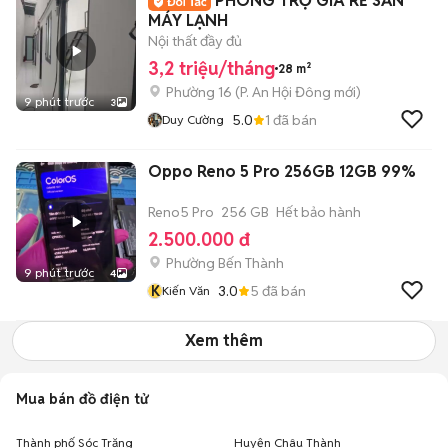
PHÒNG TRỌ GIÁ RẺ SẴN
MÁY LẠNH
Nội thất đầy đủ
3,2 triệu/tháng
28 m²
Phường 16
(
P. An Hội Đông
mới)
9 phút trước
3
5.0
1
đã bán
Duy Cường
Oppo Reno 5 Pro 256GB 12GB 99%
Reno5 Pro
256 GB
Hết bảo hành
2.500.000 đ
Phường Bến Thành
9 phút trước
4
K
3.0
5
đã bán
Kiến Văn
Xem thêm
Mua bán đồ điện tử
Thành phố Sóc Trăng
Huyện Châu Thành