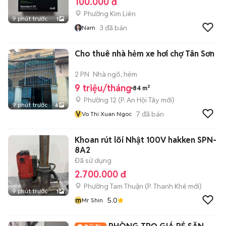
100.000 đ
Phường Kim Liên
9 phút trước
1
3
đã bán
Nam
Cho thuê nhà hẻm xe hơi chợ Tân Sơn
2 PN
Nhà ngõ, hẻm
9 triệu/tháng
84 m²
Phường 12
(
P. An Hội Tây
mới)
9 phút trước
6
V
7
đã bán
Vo Thi Xuan Ngoc
Khoan rút lõi Nhật 100V hakken SPN-
8A2
Đã sử dụng
2.700.000 đ
Phường Tam Thuận
(
P. Thanh Khê
mới)
9 phút trước
1
m
5.0
Mr Shin