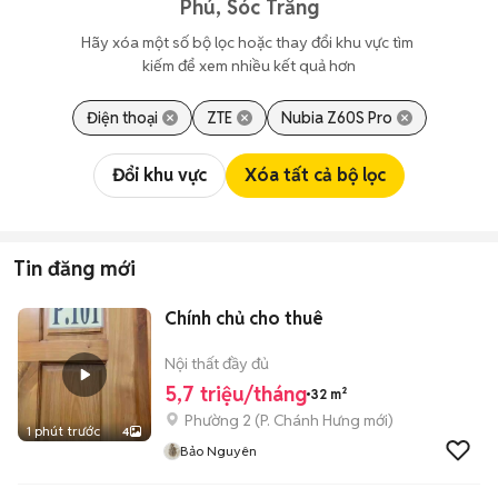
Phú, Sóc Trăng
Hãy xóa một số bộ lọc hoặc thay đổi khu vực tìm 
kiếm để xem nhiều kết quả hơn
Điện thoại
ZTE
Nubia Z60S Pro
Đổi khu vực
Xóa tất cả bộ lọc
Tin đăng mới
Chính chủ cho thuê
Nội thất đầy đủ
5,7 triệu/tháng
32 m²
Phường 2
(
P. Chánh Hưng
mới)
1 phút trước
4
Bảo Nguyên