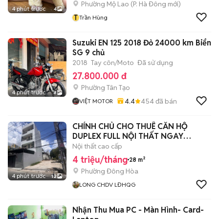
Phường Mộ Lao
(
P. Hà Đông
mới)
4 phút trước
4
T
Trần Hùng
Suzuki EN 125 2018 Đỏ 24000 km Biển
SG 9 chủ
2018
Tay côn/Moto
Đã sử dụng
27.800.000 đ
Phường Tân Tạo
4 phút trước
8
4.4
454
đã bán
VIỆT MOTOR
CHÍNH CHỦ CHO THUÊ CĂN HỘ
DUPLEX FULL NỘI THẤT NGAY
LĐHQG + GO DĨ AN
Nội thất cao cấp
4 triệu/tháng
28 m²
Phường Đông Hòa
4 phút trước
12
LONG CHDV LĐHQG
Nhận Thu Mua PC - Màn Hình- Card-