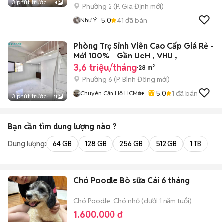
3 phút trước
4
Phường 2
(
P. Gia Định
mới)
5.0
41
đã bán
Như Ý
Phòng Trọ Sinh Viên Cao Cấp Giá Rẻ -
Mới 100% - Gần UeH , VHU ,
3,6 triệu/tháng
28 m²
Phường 6
(
P. Bình Đông
mới)
5.0
1
đã bán
Chuyên Căn Hộ HCM🏡
3 phút trước
11
Bạn cần tìm
dung lượng
nào ?
Dung lượng:
64 GB
128 GB
256 GB
512 GB
1 TB
2 
Chó Poodle Bò sữa Cái 6 tháng
Chó Poodle
Chó nhỏ (dưới 1 năm tuổi)
1.600.000 đ