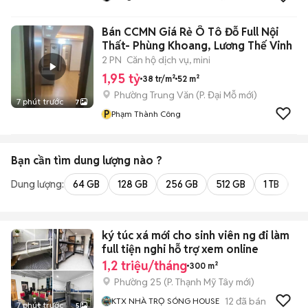
Bán CCMN Giá Rẻ Ô Tô Đỗ Full Nội
Thất- Phùng Khoang, Lương Thế Vinh
2 PN
Căn hộ dịch vụ, mini
1,95 tỷ
38 tr/m²
52 m²
Phường Trung Văn
(
P. Đại Mỗ
mới)
7 phút trước
7
P
Phạm Thành Công
Bạn cần tìm
dung lượng
nào ?
Dung lượng:
64 GB
128 GB
256 GB
512 GB
1 TB
2 
ký túc xá mới cho sinh viên ng đi làm
full tiện nghi hỗ trợ xem online
1,2 triệu/tháng
300 m²
Phường 25
(
P. Thạnh Mỹ Tây
mới)
12
đã bán
KTX NHÀ TRỌ SÓNG HOUSE
7 phút trước
5