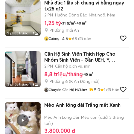
Nhà đúc 1 lầu sh chung vi bằng ngay
tx25 q12
2 PN
Hướng Đông Bắc
Nhà ngõ, hẻm
1,25 tỷ
31 tr/m²
40 m²
Phường Thới An
2 phút trước
7
c
4.5
68
đã bán
Cường
Căn Hộ Sinh Viên Thích Hợp Cho
Nhóm Sinh Viên - Gần UEH, Y,
SGU,KHTN
2 PN
Căn hộ dịch vụ, mini
8,8 triệu/tháng
45 m²
Phường 6
(
P. An Đông
mới)
3 phút trước
8
5.0
1
đã bán
Chuyên Căn Hộ HCM🏡
Mèo Anh lông dài Trắng mắt Xanh
Mèo Anh Lông Dài
Mèo con (dưới 3 tháng
tuổi)
3.800.000 đ