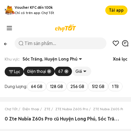
Voucher KFC đến 100k
Tải app
Chỉ có trên app Chợ Tốt
Khu vực:
Sóc Trăng, Huyện Long Phú
Xoá lọc
Điện thoại
67
Giá
Lọc
Dung lượng:
64 GB
128 GB
256 GB
512 GB
1 TB
2 
Chợ Tốt
Điện thoại
ZTE
ZTE Nubia Z60S Pro
ZTE Nubia Z60S Pro Só
0 Zte Nubia Z60s Pro cũ Huyện Long Phú, Sóc Trăng đẹp