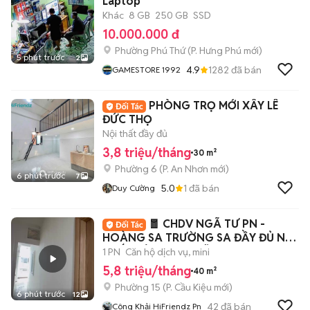
Laptop
Khác
8 GB
250 GB
SSD
10.000.000 đ
Phường Phú Thứ
(
P. Hưng Phú
mới)
5 phút trước
2
4.9
1282
đã bán
GAMESTORE 1992
PHÒNG TRỌ MỚI XÂY LÊ
ĐỨC THỌ
Nội thất đầy đủ
3,8 triệu/tháng
30 m²
Phường 6
(
P. An Nhơn
mới)
6 phút trước
7
5.0
1
đã bán
Duy Cường
🧧 CHDV NGÃ TƯ PN -
HOÀNG SA TRƯỜNG SA ĐẦY ĐỦ NỘI
THẤT SIÊU RỘNG RÃI
1 PN
Căn hộ dịch vụ, mini
5,8 triệu/tháng
40 m²
Phường 15
(
P. Cầu Kiệu
mới)
6 phút trước
12
42
đã bán
Công Khải HiFriendz Pn