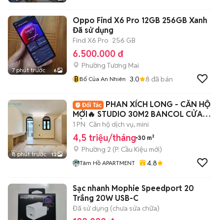
Oppo Find X6 Pro 12GB 256GB Xanh
Đã sử dụng
Find X6 Pro
256 GB
6.500.000 đ
Phường Tương Mai
7 phút trước
6
B
3.0
8
đã bán
Bố Của An Nhiên
PHAN XÍCH LONG - CĂN HỘ
MỚI🔥 STUDIO 30M2 BANCOL CỬA
SỔ - FULL NT 100%
1 PN
Căn hộ dịch vụ, mini
4,5 triệu/tháng
30 m²
Phường 2
(
P. Cầu Kiệu
mới)
8 phút trước
12
4.8
Tâm Hồ APARTMENT
Sạc nhanh Mophie Speedport 20
Trắng 20W USB-C
Đã sử dụng (chưa sửa chữa)