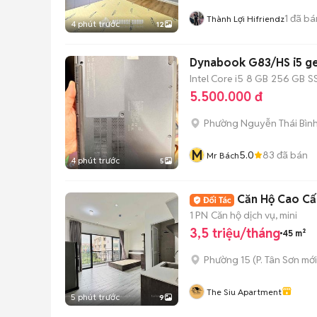
1
đã bá
Thành Lợi Hifriendz
4 phút trước
12
Dynabook G83/HS i5 ge
Intel Core i5
8 GB
256 GB
S
5.500.000 đ
Phường Nguyễn Thái Bìn
M
5.0
83
đã bán
Mr Bách
4 phút trước
5
Căn Hộ Cao Cấ
1 PN
Căn hộ dịch vụ, mini
3,5 triệu/tháng
45 m²
Phường 15
(
P. Tân Sơn
mới
The Siu Apartment
5 phút trước
9