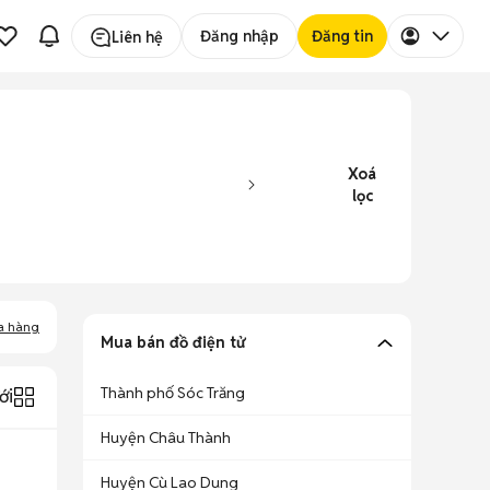
Đăng nhập
Đăng tin
Liên hệ
Xoá
lọc
a hàng
Mua bán đồ điện tử
Thành phố Sóc Trăng
ới
Huyện Châu Thành
Huyện Cù Lao Dung