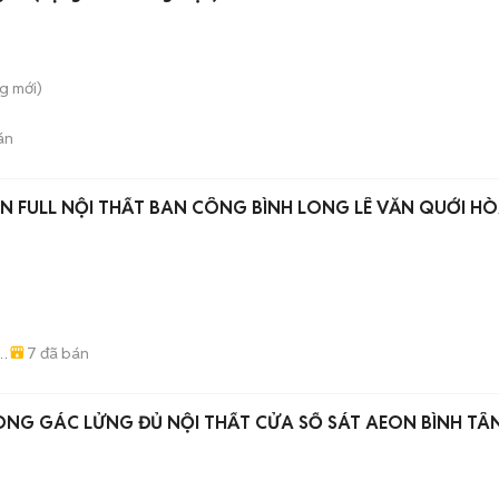
ng
mới)
án
ỊN FULL NỘI THẤT BAN CÔNG BÌNH LONG LÊ VĂN QUỚI H
7
đã bán
-
NG GÁC LỬNG ĐỦ NỘI THẤT CỬA SỔ SÁT AEON BÌNH TÂ