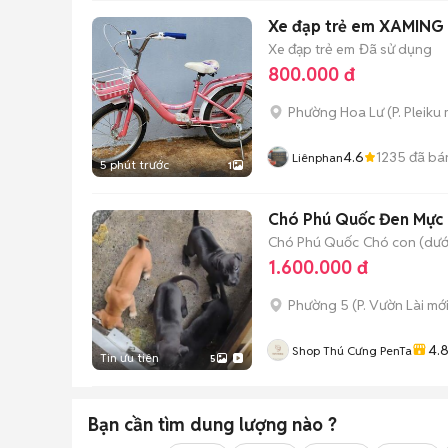
Xe đạp trẻ em XAMING 
Xe đạp trẻ em
Đã sử dụng
800.000 đ
Phường Hoa Lư
(
P. Pleiku
4.6
1235
đã bá
Liênphan
5 phút trước
1
Chó Phú Quốc Đen Mực
Chó Phú Quốc
Chó con (dưới
1.600.000 đ
Phường 5
(
P. Vườn Lài
mới
4.
Shop Thú Cưng PenTa
Tin ưu tiên
5
Bạn cần tìm
dung lượng
nào ?