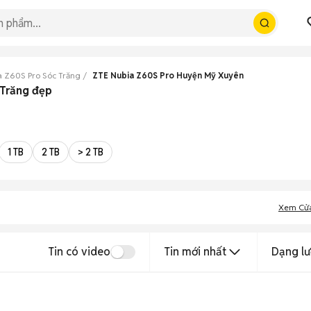
a Z60S Pro Sóc Trăng
ZTE Nubia Z60S Pro Huyện Mỹ Xuyên
 Trăng đẹp
1 TB
2 TB
> 2 TB
Xem Cử
Tin có video
Tin mới nhất
Dạng lư