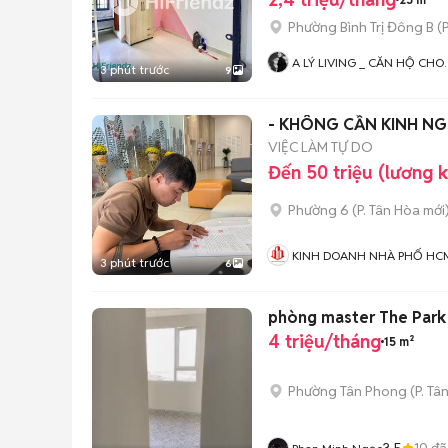
Phường Bình Trị Đông B
(
P
A LÝ LIVING _ CĂN HỘ CHO
3 phút trước
9
THUÊ TP.HCM - PHÒNG TRỌ 
MBKD - KIOT - CHDV -
CHUNG CƯ - NHÀ Ở
- KHÔNG CẦN KINH NG
VIỆC LÀM TỰ DO
Đến 50 triệu (lương 
Phường 6
(
P. Tân Hòa
mới
KINH DOANH NHÀ PHỐ HC
3 phút trước
6
phòng master The Park 
4 triệu/tháng
15 m²
Phường Tân Phong
(
P. Tâ
3.5
10
đã