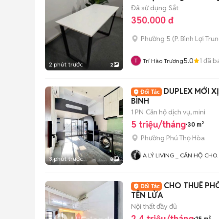
Đã sử dụng
Sắt
350.000 đ
Phường 5
(
P. Bình Lợi Tru
5.0
1
đã b
Trí Hào Trương
2 phút trước
2
DUPLEX MỚI X
BÌNH
1 PN
Căn hộ dịch vụ, mini
5 triệu/tháng
30 m²
Phường Phú Thọ Hòa
A LÝ LIVING _ CĂN HỘ CHO
3 phút trước
8
THUÊ TP.HCM - PHÒNG TRỌ 
MBKD - KIOT - CHDV -
CHUNG CƯ - NHÀ Ở
CHO THUÊ PHÒ
TÊN LỬA
Nội thất đầy đủ
2,4 triệu/tháng
25 m²