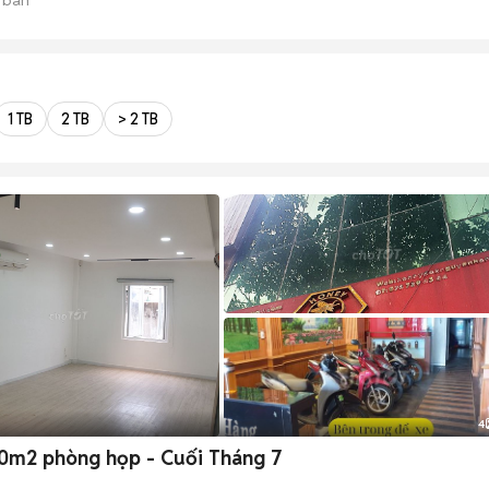
1 TB
2 TB
> 2 TB
4
0m2 phòng họp - Cuối Tháng 7