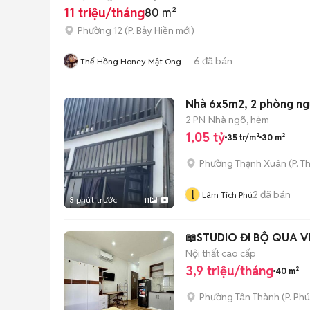
11 triệu/tháng
80 m²
Phường 12
(
P. Bảy Hiền
mới)
6
đã bán
Thế Hồng Honey Mật Ong
Xuất Khẩu Hoa Kì
Nhà 6x5m2, 2 phòng ngủ 
2 PN
Nhà ngõ, hẻm
1,05 tỷ
35 tr/m²
30 m²
Phường Thạnh Xuân
(
P. T
l
2
đã bán
Lâm Tích Phú
3 phút trước
11
📖STUDIO ĐI BỘ QUA VH
Nội thất cao cấp
3,9 triệu/tháng
40 m²
Phường Tân Thành
(
P. Ph