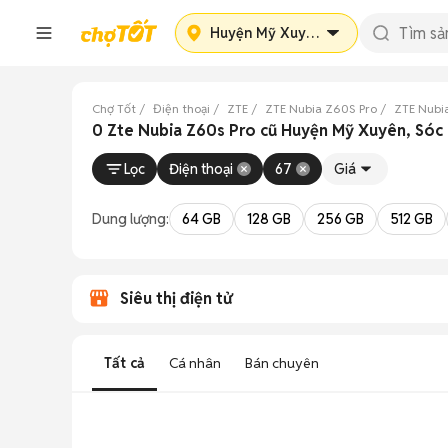
Huyện Mỹ Xuyên
Chợ Tốt
Điện thoại
ZTE
ZTE Nubia Z60S Pro
ZTE Nubi
0 Zte Nubia Z60s Pro cũ Huyện Mỹ Xuyên, Sóc
Lọc
Điện thoại
67
Giá
Dung lượng:
64 GB
128 GB
256 GB
512 GB
Siêu thị điện tử
Tất cả
Cá nhân
Bán chuyên