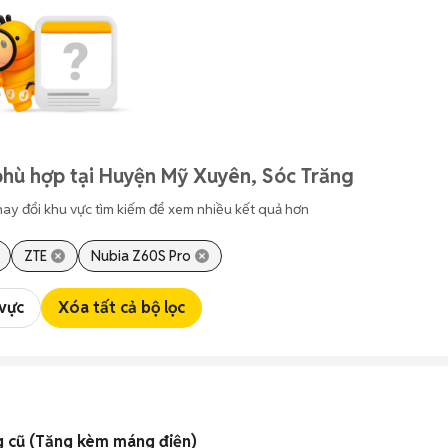
phù hợp tại Huyện Mỹ Xuyên, Sóc Trăng
hay đổi khu vực tìm kiếm để xem nhiều kết quả hơn
ZTE
Nubia Z60S Pro
 vực
Xóa tất cả bộ lọc
g cũ (Tặng kèm máng điện)