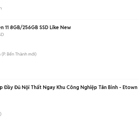
n
n 11 8GB/256GB SSD Like New
SD
h
(
P. Bến Thành
mới)
p Đầy Đủ Nội Thất Ngay Khu Công Nghiệp Tân Bình - Etown
)