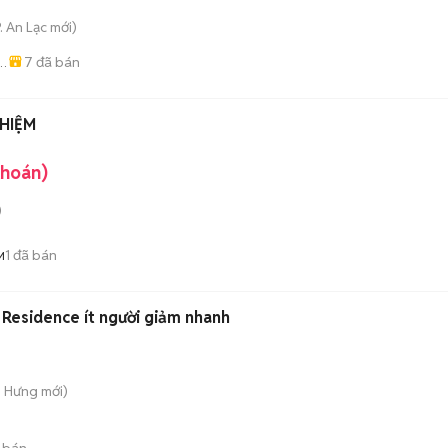
. An Lạc
mới)
7
đã bán
-
HIỆM
khoán)
)
1
đã bán
M
Residence ít người giảm nhanh
n Hưng
mới)
 bán