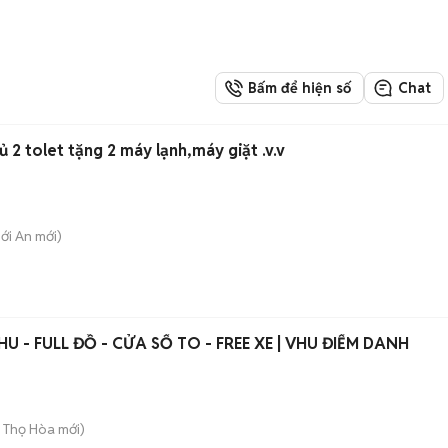
Bấm để hiện số
Chat
2 tolet tặng 2 máy lạnh,máy giặt .v.v
hới An
mới)
U - FULL ĐỒ - CỬA SỔ TO - FREE XE | VHU ĐIỂM DANH
ú Thọ Hòa
mới)