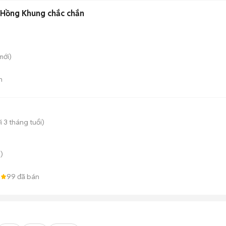
Hồng Khung chắc chắn
mới)
n
 3 tháng tuổi)
)
8
99
đã bán