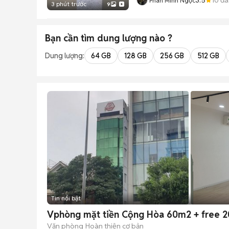
Phan Minh Ngọc
3 phút trước
9
Bạn cần tìm
dung lượng
nào ?
Dung lượng:
64 GB
128 GB
256 GB
512 GB
Tin nổi bật
Vphòng mặt tiền Cộng Hòa 60m2 + free 2
Văn phòng
Hoàn thiện cơ bản