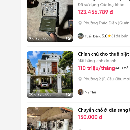
Đã sử dụng
Các loại khác
123.456.789 đ
Phường Thảo Điền (Quận 
5.0
31
đã bán
Tuấn Dăng
9 giây trước
5
Chính chủ cho thuê biệt
Mặt bằng kinh doanh
110 triệu/tháng
600 m²
Phường 2
(
P. Cầu Kiệu
mới
Ms Thư
20 giây trước
3
Chuyển chỗ ở. cần sang l
150.000 đ