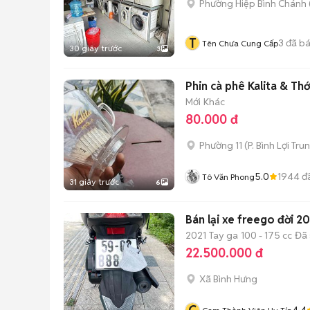
Phường Hiệp Bình Chánh 
T
3
đã b
Tên Chưa Cung Cấp
30 giây trước
3
Phin cà phê Kalita & Th
Mới
Khác
80.000 đ
Phường 11
(
P. Bình Lợi Tru
5.0
1944
đ
Tô Văn Phong
31 giây trước
6
Bán lại xe freego đời 2
2021
Tay ga
100 - 175 cc
Đã 
22.500.000 đ
Xã Bình Hưng
4.4