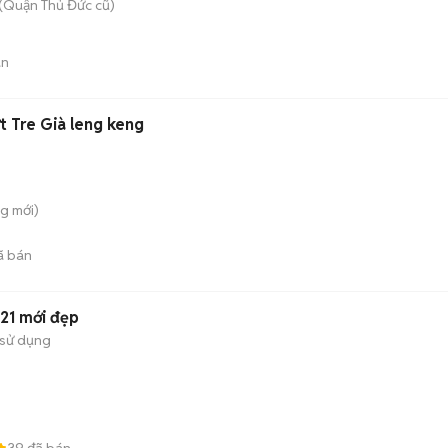
(Quận Thủ Đức cũ)
án
ớt Tre Già leng keng
ng
mới)
ã bán
021 mới đẹp
sử dụng
39
đã bán