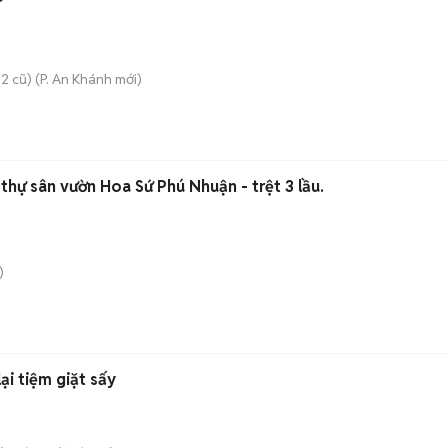
2 cũ)
(
P. An Khánh
mới)
 thự sân vườn Hoa Sứ Phú Nhuận - trệt 3 lầu.
)
ại tiệm giặt sấy