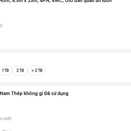
 Hom, 4.5m x 23m, 4PN, 4WC, cho bán quán ăn luôn
i)
1 TB
2 TB
> 2 TB
 Nam Thép không gỉ Đã sử dụng
An
mới)