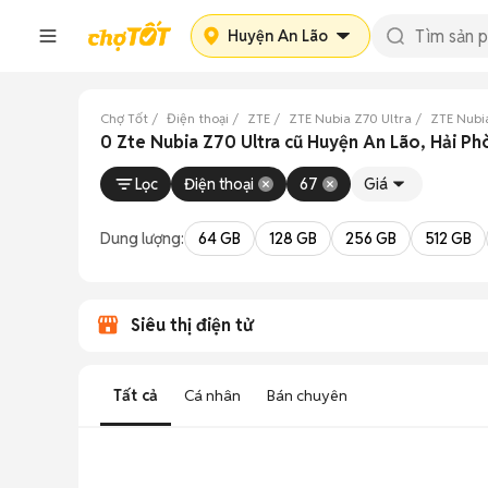
Huyện An Lão
Chợ Tốt
Điện thoại
ZTE
ZTE Nubia Z70 Ultra
ZTE Nubi
0 Zte Nubia Z70 Ultra cũ Huyện An Lão, Hải P
Lọc
Điện thoại
67
Giá
Dung lượng:
64 GB
128 GB
256 GB
512 GB
Siêu thị điện tử
Tất cả
Cá nhân
Bán chuyên