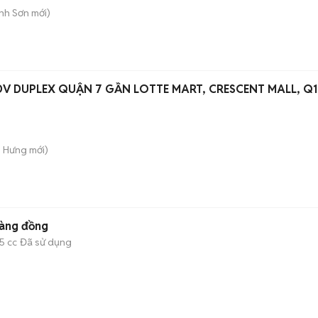
ành Sơn
mới)
V DUPLEX QUẬN 7 GẦN LOTTE MART, CRESCENT MALL, Q1
n Hưng
mới)
àng đồng
5 cc
Đã sử dụng