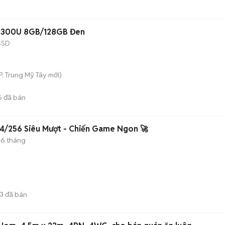
5-5300U 8GB/128GB Đen
SSD
P. Trung Mỹ Tây
mới)
6
đã bán
64/256 Siêu Mượt - Chiến Game Ngon 🚀
-6 tháng
13
đã bán