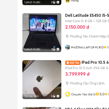
H
Hùng
1 phút trước
7
Dell Latitude E5450 i
Intel Core i5
8 GB
< 128 GB
2.150.000 đ
Phường Tân Chánh Hiệp
(
4.0
1
PHƯƠNG LAPTOP PC
1 phút trước
3
iPad Pro 10.5 
iPad Pro 10.5 inch
256 GB
4
3.799.999 đ
Phường Cầu Ông Lãnh
5.0
Chuyên Táo Giá Sỉ
Tin ưu tiên
5