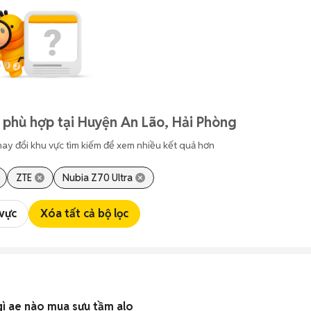
 phù hợp tại Huyện An Lão, Hải Phòng
hay đổi khu vực tìm kiếm để xem nhiều kết quả hơn
ZTE
Nubia Z70 Ultra
 vực
Xóa tất cả bộ lọc
 gì ae nào mua sưu tầm alo