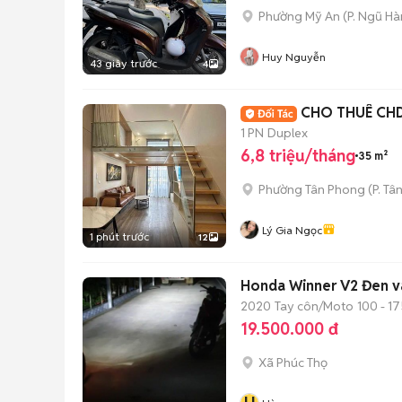
Phường Mỹ An
(
P. Ngũ H
Huy Nguyễn
43 giây trước
4
CHO THUÊ CHD
1 PN
Duplex
6,8 triệu/tháng
35 m²
Phường Tân Phong
(
P. Tâ
Lý Gia Ngọc
1 phút trước
12
Honda Winner V2 Đen v
2020
Tay côn/Moto
100 - 17
19.500.000 đ
Xã Phúc Thọ