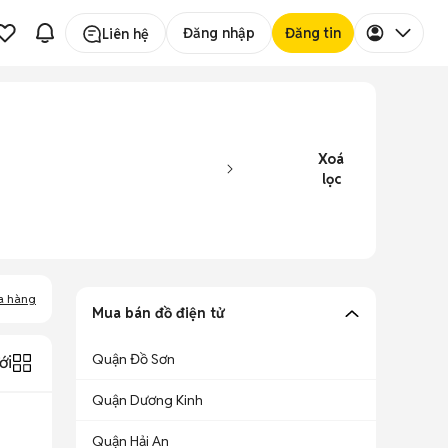
Đăng nhập
Đăng tin
Liên hệ
Xoá
lọc
a hàng
Mua bán đồ điện tử
Quận Đồ Sơn
ới
Quận Dương Kinh
Quận Hải An