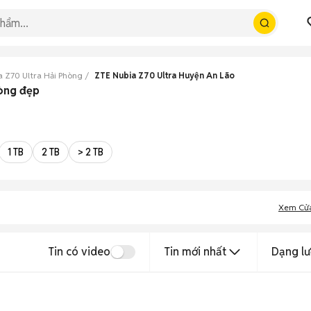
a Z70 Ultra Hải Phòng
ZTE Nubia Z70 Ultra Huyện An Lão
hòng đẹp
1 TB
2 TB
> 2 TB
Xem Cử
Tin có video
Tin mới nhất
Dạng lư