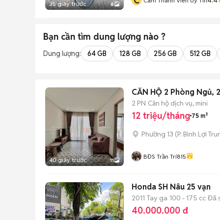
C
Cam Thành Viên Uy Tín
35 giây trước
8
Bạn cần tìm
dung lượng
nào ?
Dung lượng:
64 GB
128 GB
256 GB
512 GB
CĂN HỘ 2 Phòng Ngủ,
2 PN
Căn hộ dịch vụ, mini
12 triệu/tháng
75 m²
Phường 13
(
P. Bình Lợi Tr
BĐS Trần Trí815
40 giây trước
11
Honda SH Nâu 25 vạn
2011
Tay ga
100 - 175 cc
Đã 
40.000.000 đ