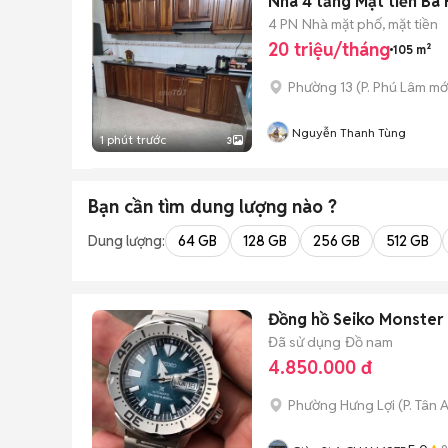
Nhà 4 tầng Mặt tiền Bà
4 PN
Nhà mặt phố, mặt tiền
20 triệu/tháng
105 m²
Phường 13
(
P. Phú Lâm
mớ
Nguyễn Thanh Tùng
1 phút trước
3
Bạn cần tìm
dung lượng
nào ?
Dung lượng:
64 GB
128 GB
256 GB
512 GB
Đồng hồ Seiko Monster
Đã sử dụng
Đồ nam
4.850.000 đ
Phường Hưng Lợi
(
P. Tân 