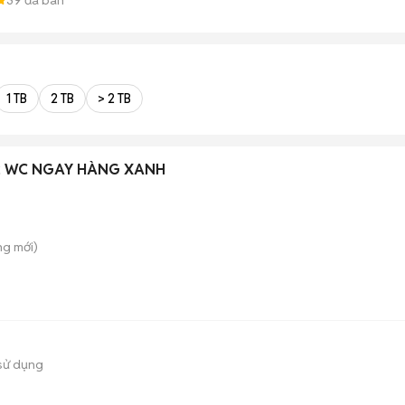
1 TB
2 TB
> 2 TB
 2 WC NGAY HÀNG XANH
ung
mới)
sử dụng