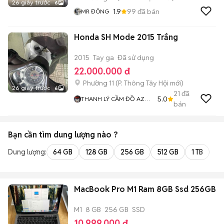
26 giây trước
6
1.9
99
đã bán
MR ĐÔNG
Honda SH Mode 2015 Trắng
2015
Tay ga
Đã sử dụng
22.000.000 đ
Phường 11
(
P. Thông Tây Hội
mới)
26 giây trước
6
21
đã
5.0
THANH LÝ CẦM ĐỒ AZ
bán
GIÁ RẺ
Bạn cần tìm
dung lượng
nào ?
Dung lượng:
64 GB
128 GB
256 GB
512 GB
1 TB
2 
MacBook Pro M1 Ram 8GB Ssd 256GB
M1
8 GB
256 GB
SSD
10.999.000 đ