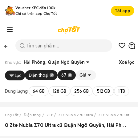
Voucher KFC đến 100k
Tải app
Chỉ có trên app Chợ Tốt
Khu vực:
Hải Phòng, Quận Ngô Quyền
Xoá lọc
Điện thoại
67
Giá
Lọc
Dung lượng:
64 GB
128 GB
256 GB
512 GB
1 TB
2 
Chợ Tốt
Điện thoại
ZTE
ZTE Nubia Z70 Ultra
ZTE Nubia Z70 Ultra H
0 Zte Nubia Z70 Ultra cũ Quận Ngô Quyền, Hải Phòng đẹp