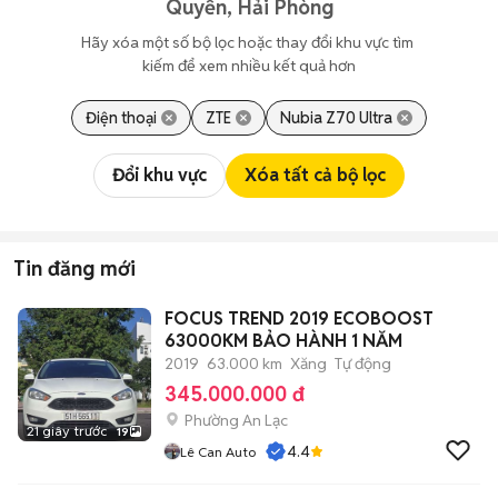
Quyền, Hải Phòng
Hãy xóa một số bộ lọc hoặc thay đổi khu vực tìm 
kiếm để xem nhiều kết quả hơn
Điện thoại
ZTE
Nubia Z70 Ultra
Đổi khu vực
Xóa tất cả bộ lọc
Tin đăng mới
FOCUS TREND 2019 ECOBOOST
63000KM BẢO HÀNH 1 NĂM
2019
63.000 km
Xăng
Tự động
345.000.000 đ
Phường An Lạc
21 giây trước
19
4.4
Lê Can Auto