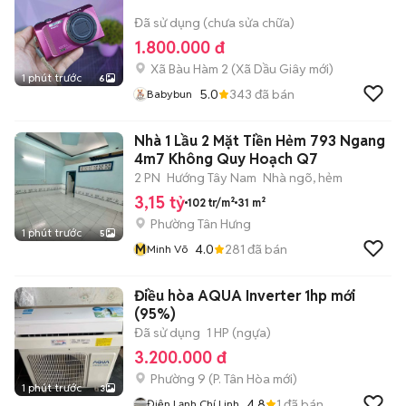
Đã sử dụng (chưa sửa chữa)
1.800.000 đ
Xã Bàu Hàm 2
(
Xã Dầu Giây
mới)
1 phút trước
6
5.0
343
đã bán
Babybun
Nhà 1 Lầu 2 Mặt Tiền Hẻm 793 Ngang
4m7 Không Quy Hoạch Q7
2 PN
Hướng Tây Nam
Nhà ngõ, hẻm
3,15 tỷ
102 tr/m²
31 m²
Phường Tân Hưng
1 phút trước
5
M
4.0
281
đã bán
Minh Võ
Điều hòa AQUA Inverter 1hp mới
(95%)
Đã sử dụng
1 HP (ngựa)
3.200.000 đ
Phường 9
(
P. Tân Hòa
mới)
1 phút trước
3
4.8
1
đã bán
Điện Lạnh Chí Linh