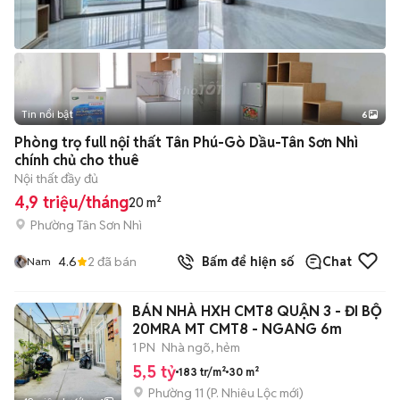
Tin nổi bật
6
+
2
Phòng trọ full nội thất Tân Phú-Gò Dầu-Tân Sơn Nhì
chính chủ cho thuê
Nội thất đầy đủ
4,9 triệu/tháng
20 m²
Phường Tân Sơn Nhì
4.6
2
đã bán
Bấm để hiện số
Chat
Nam
BÁN NHÀ HXH CMT8 QUẬN 3 - ĐI BỘ
20MRA MT CMT8 - NGANG 6m
1 PN
Nhà ngõ, hẻm
5,5 tỷ
183 tr/m²
30 m²
Phường 11
(
P. Nhiêu Lộc
mới)