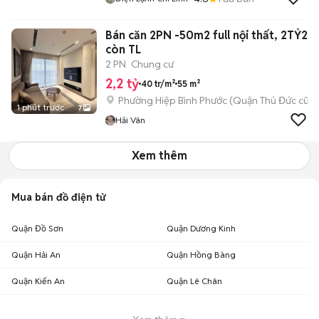
Bán căn 2PN -50m2 full nội thất, 2TỶ2
còn TL
2 PN
Chung cư
2,2 tỷ
40 tr/m²
55 m²
Phường Hiệp Bình Phước (Quận Thủ Đức cũ)
1 phút trước
7
Hải Vân
Xem thêm
Mua bán đồ điện tử
Quận Đồ Sơn
Quận Dương Kinh
Quận Hải An
Quận Hồng Bàng
Quận Kiến An
Quận Lê Chân