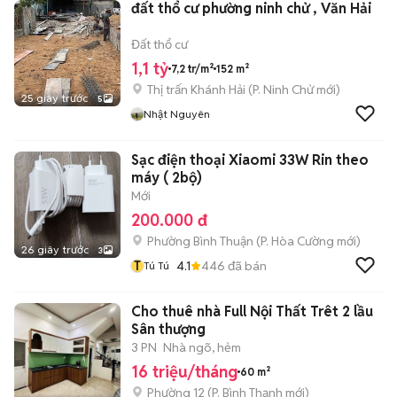
đất thổ cư phường ninh chử , Văn Hải
Đất thổ cư
1,1 tỷ
7,2 tr/m²
152 m²
Thị trấn Khánh Hải
(
P. Ninh Chử
mới)
25 giây trước
5
Nhật Nguyên
Sạc điện thoại Xiaomi 33W Rin theo
máy ( 2bộ)
Mới
200.000 đ
Phường Bình Thuận
(
P. Hòa Cường
mới)
26 giây trước
3
T
4.1
446
đã bán
Tú Tú
Cho thuê nhà Full Nội Thất Trêt 2 lầu
Sân thượng
3 PN
Nhà ngõ, hẻm
16 triệu/tháng
60 m²
Phường 12
(
P. Bình Thạnh
mới)