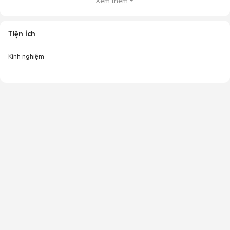
Xem thêm
Tiện ích
Kinh nghiệm