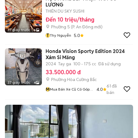
LƯƠNG
THIÊN DU SKY SUSHI
Đến 10 triệu/tháng
Phường 5
(
P. An Đông
mới)
37 giây trước
6
T
5.0
Thy Nguyễn
Honda Vision Sporty Edition 2024
Xám Si Măng
2024
Tay ga
100 - 175 cc
Đã sử dụng
33.500.000 đ
Phường Hòa Cường Bắc
37 giây trước
4
61
đã
M
4.0
Mua Bán Xe Cũ Có Góp
bán
Nợ Xấu