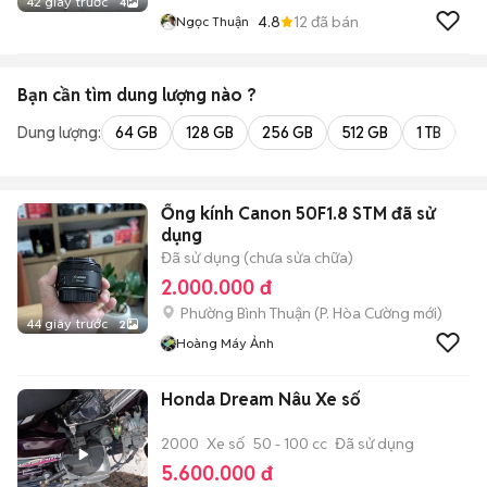
42 giây trước
4
4.8
12
đã bán
Ngọc Thuận
Bạn cần tìm
dung lượng
nào ?
Dung lượng:
64 GB
128 GB
256 GB
512 GB
1 TB
2 
Ống kính Canon 50F1.8 STM đã sử
dụng
Đã sử dụng (chưa sửa chữa)
2.000.000 đ
Phường Bình Thuận
(
P. Hòa Cường
mới)
44 giây trước
2
Hoàng Máy Ảnh
Honda Dream Nâu Xe số
2000
Xe số
50 - 100 cc
Đã sử dụng
5.600.000 đ