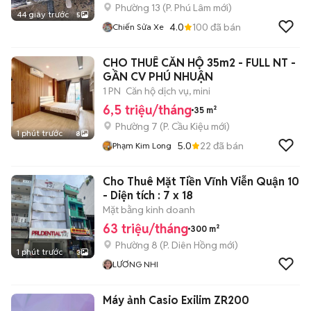
Phường 13
(
P. Phú Lâm
mới)
44 giây trước
5
4.0
100
đã bán
Chiến Sửa Xe
CHO THUÊ CĂN HỘ 35m2 - FULL NT -
GẦN CV PHÚ NHUẬN
1 PN
Căn hộ dịch vụ, mini
6,5 triệu/tháng
35 m²
Phường 7
(
P. Cầu Kiệu
mới)
1 phút trước
8
5.0
22
đã bán
Phạm Kim Long
Cho Thuê Mặt Tiền Vĩnh Viễn Quận 10
- Diện tích : 7 x 18
Mặt bằng kinh doanh
63 triệu/tháng
300 m²
Phường 8
(
P. Diên Hồng
mới)
1 phút trước
3
LƯƠNG NHI
Máy ảnh Casio Exilim ZR200