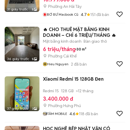
Phường An Hải Tây
31 giây trước
5
4.7
151
đã bán
BƠ BƯ Macbook Cũ
🔥 CHO THUÊ MẶT BẰNG KINH
DOANH – CHỈ 6 TRIỆU/THÁNG 🔥
Mặt bằng kinh doanh
Bàn giao thô
6 triệu/tháng
30 m²
Phường Cái Khế
36 giây trước
5
H
2
đã bán
Hieu Nguyen
Xiaomi Redmi 15 128GB Đen
Redmi 15
128 GB
>12 tháng
3.400.000 đ
Phường Hưng Phú
37 giây trước
3
4.6
118
đã bán
TÂM MOBILE
HỌC NGHỀ BẾP NHẬT VẪN CÓ