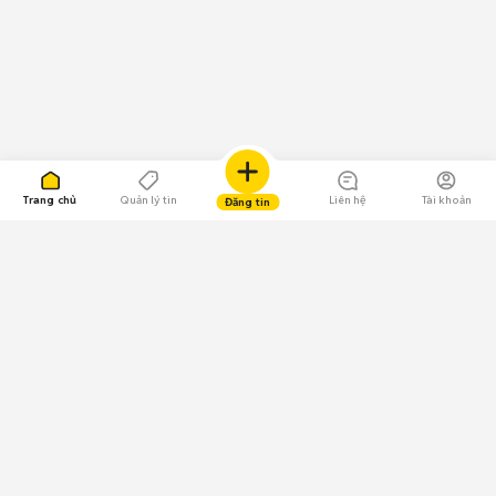
Trang chủ
Quản lý tin
Liên hệ
Tài khoản
Đăng tin
109.000 Bình chọn
Tải ứng dụng Chợ Tốt
Về Chợ Tốt
Quy chế sàn