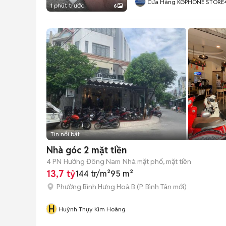
Cửa Hàng KGPHONE STORE
1 phút trước
6
Tin nổi bật
Nhà góc 2 mặt tiền
4 PN
Hướng Đông Nam
Nhà mặt phố, mặt tiền
13,7 tỷ
144 tr/m²
95 m²
Phường Bình Hưng Hoà B
(
P. Bình Tân
mới)
H
Huỳnh Thụy Kim Hoàng