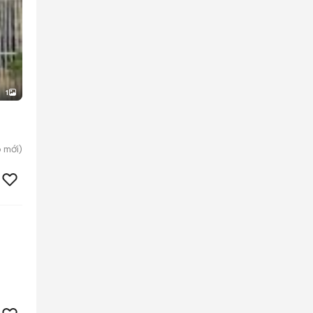
1
p
mới)