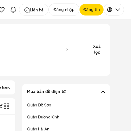
Đăng nhập
Đăng tin
Liên hệ
Xoá
lọc
a hàng
Mua bán đồ điện tử
Quận Đồ Sơn
ới
Quận Dương Kinh
Quận Hải An