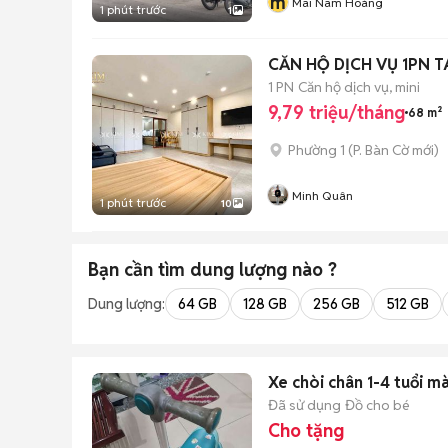
m
Mai Nam Hoàng
1 phút trước
1
CĂN HỘ DỊCH VỤ 1PN 
1 PN
Căn hộ dịch vụ, mini
9,79 triệu/tháng
68 m²
Phường 1
(
P. Bàn Cờ
mới)
Minh Quân
1 phút trước
10
Bạn cần tìm
dung lượng
nào ?
Dung lượng:
64 GB
128 GB
256 GB
512 GB
Xe chòi chân 1-4 tuổi m
Đã sử dụng
Đồ cho bé
Cho tặng