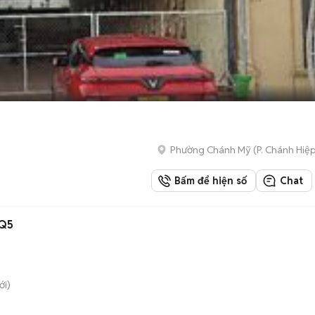
Phường Chánh Mỹ
(
P. Chánh Hiệ
Bấm để hiện số
Chat
 Q5
i)