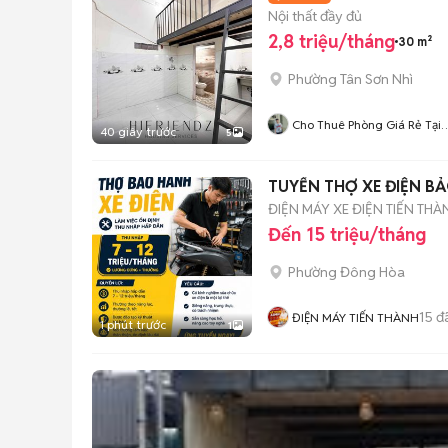
Nội thất đầy đủ
2,8 triệu/tháng
30 m²
Phường Tân Sơn Nhì
Cho Thuê Phòng Giá Rẻ Tại
40 giây trước
5
TP-HCM
TUYỂN THỢ XE ĐIỆN BẢ
ĐIỆN MÁY XE ĐIỆN TIẾN THÀ
Đến 15 triệu/tháng
Phường Đông Hòa
15
đ
ĐIỆN MÁY TIẾN THÀNH
1 phút trước
1