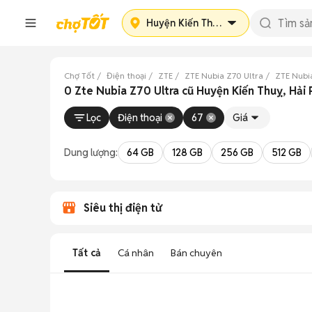
Huyện Kiến Thuỵ
Chợ Tốt
Điện thoại
ZTE
ZTE Nubia Z70 Ultra
ZTE Nubi
0 Zte Nubia Z70 Ultra cũ Huyện Kiến Thuỵ, Hải
Lọc
Điện thoại
67
Giá
Dung lượng:
64 GB
128 GB
256 GB
512 GB
Siêu thị điện tử
Tất cả
Cá nhân
Bán chuyên