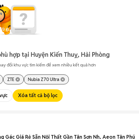
hù hợp tại Huyện Kiến Thuỵ, Hải Phòng
hay đổi khu vực tìm kiếm để xem nhiều kết quả hơn
ZTE
Nubia Z70 Ultra
 vực
Xóa tất cả bộ lọc
g Gác Giá Rẻ Sẵn Nội Thất Gần Tân Sơn Nh, Aeon Tân Phú