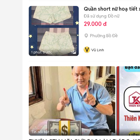
Quần short nữ hoạ tiết 
Đã sử dụng
Đồ nữ
29.000 đ
Phường Bồ Đề
V
Vũ Linh
1 phút trước
1
Tin nổi bật