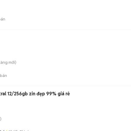
bán
Bàng
mới)
 bán
ý S23 Utral 12/256gb zin đẹp 99% giá rẻ
)