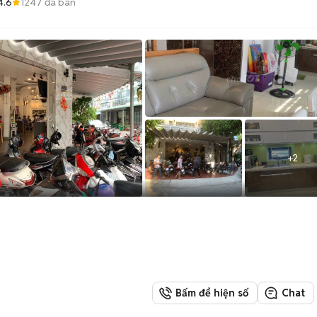
4.6
1247
đã bán
+
2
Bấm để hiện số
Chat