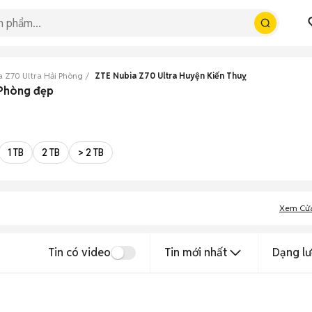
a Z70 Ultra Hải Phòng
ZTE Nubia Z70 Ultra Huyện Kiến Thuỵ
 Phòng đẹp
1 TB
2 TB
> 2 TB
Xem Cử
Tin có video
Tin mới nhất
Dạng lư