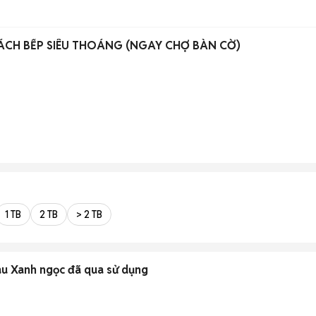
TÁCH BẾP SIÊU THOÁNG (NGAY CHỢ BÀN CỜ)
1 TB
2 TB
> 2 TB
àu Xanh ngọc đã qua sử dụng