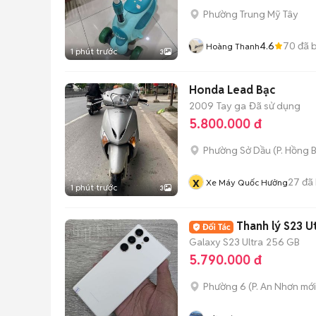
Phường Trung Mỹ Tây
4.6
70
đã 
Hoàng Thanh
1 phút trước
3
Honda Lead Bạc
2009
Tay ga
Đã sử dụng
5.800.000 đ
Phường Sở Dầu
(
P. Hồng 
x
27
đã
Xe Máy Quốc Hưởng
1 phút trước
3
Thanh l
Galaxy S23 Ultra
256 GB
5.790.000 đ
Phường 6
(
P. An Nhơn
mới