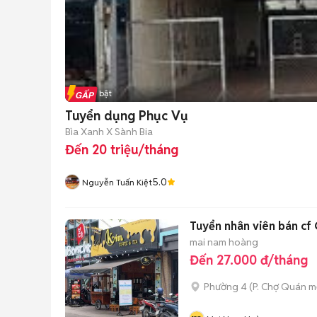
Tin nổi bật
Tuyển dụng Phục Vụ
Bìa Xanh X Sành Bia
Đến 20 triệu/tháng
5.0
Nguyễn Tuấn Kiệt
Tuyển nhân viên bán cf
mai nam hoàng
Đến 27.000 đ/tháng
Phường 4
(
P. Chợ Quán
mớ