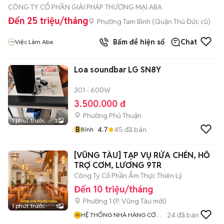
CÔNG TY CỔ PHẦN GIẢI PHÁP THƯƠNG MẠI ABA
Đến 25 triệu/tháng
Phường Tam Bình (Quận Thủ Đức cũ)
Bấm để hiện số
Chat
Việc Làm Aba
Loa soundbar LG SN8Y
301 - 600W
3.500.000 đ
Phường Phú Thuận
1 phút trước
2
B
4.7
45
đã bán
Bình
[VŨNG TÀU] TẠP VỤ RỬA CHÉN, HỖ
TRỢ CƠM, LƯƠNG 9TR
Công Ty Cổ Phần Ẩm Thực Thiên Lý
Đến 10 triệu/tháng
Phường 1
(
P. Vũng Tàu
mới)
1 phút trước
1
24
đã bán
HỆ THỐNG NHÀ HÀNG CƠM
NIÊU THIÊN LÝ