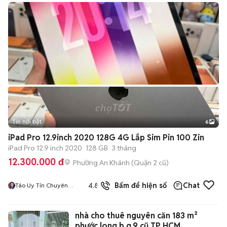
Tin nổi bật
6
+
2
iPad Pro 12.9inch 2020 128G 4G Lắp Sim Pin 100 Zin
iPad Pro 12.9 inch 2020
128 GB
3 tháng
12.300.000 đ
Phường An Khánh (Quận 2 cũ)
618
đã
4.8
Bấm để hiện số
Chat
Táo Uy Tín Chuyên
bán
Cung Cấp Sỉ Và Lẻ
Tuyển Công Tác Viên
nhà cho thuê nguyên căn 183 m²
phước long b q.9 cũ TP HCM