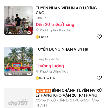
TUYỂN NHÂN VIÊN IN ÁO LƯƠNG
CAO
Linh Lê
Đến 20 triệu/tháng
Phường Tân Thới Hiệp
1 phút trước
4
L
Linh Lê
TUYỂN DỤNG NHÂN VIÊN HR
Công ty Kiến Vũ
Thương lượng
Phường Đông Hòa
1 phút trước
1
B
Bùi Lan Anh
BÌNH CHÁNH TUYỂN NV XỬ
LÝ HÀNG KHO VẬN 20TR/THÁNG
CÔNG TY CỔ PHẦN DỊCH VỤ GIAO HÀNG
NHANH