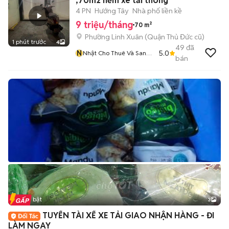
,70m2 hẻm xe tải thông
4 PN
Hướng Tây
Nhà phố liền kề
9 triệu/tháng
70 m²
Phường Linh Xuân (Quận Thủ Đức cũ)
1 phút trước
4
49
đã
N
5.0
Nhật Cho Thuê Và Sang
bán
Nhượng Chdv
Tin nổi bật
3
TUYỂN TÀI XẾ XE TẢI GIAO NHẬN HÀNG - ĐI
LÀM NGAY