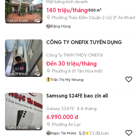
Mặt bằng kinh doanh
140 triệu/tháng
500 m²
Phường Thảo Điền (Quận 2 cũ)
(
P. An Khánh
m
1 phút trước
4
Đặng Hùng
CÔNG TY ONEFIX TUYỂN DỤNG
Công Ty TNHH TMDV ONEFIX
Đến 30 triệu/tháng
Phường 6
(
P. Tân Hòa
mới)
1 phút trước
4
T
Trần Thị Mỷ Nhung
Samsung S24FE bao zin all
Galaxy S24 FE
4-6 tháng
6.990.000 đ
Phường An Lạc
1 phút trước
1
5.0
72
đã bán
Ngọc Tài Moile