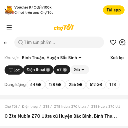
Voucher KFC đến 100k
Tải app
Chỉ có trên app Chợ Tốt
Khu vực:
Bình Thuận, Huyện Bắc Bình
Xoá lọc
Điện thoại
67
Giá
Lọc
Dung lượng:
64 GB
128 GB
256 GB
512 GB
1 TB
2 
Chợ Tốt
Điện thoại
ZTE
ZTE Nubia Z70 Ultra
ZTE Nubia Z70 Ultra B
0 Zte Nubia Z70 Ultra cũ Huyện Bắc Bình, Bình Thuận đẹp