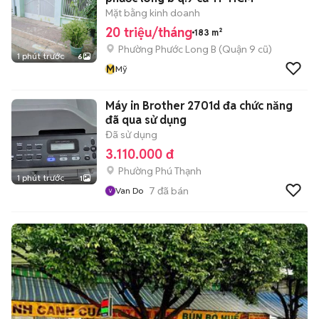
Mặt bằng kinh doanh
20 triệu/tháng
183 m²
Phường Phước Long B (Quận 9 cũ)
1 phút trước
6
M
Mỹ
Máy in Brother 2701d đa chức năng
đã qua sử dụng
Đã sử dụng
3.110.000 đ
Phường Phú Thạnh
1 phút trước
1
7
đã bán
Van Do