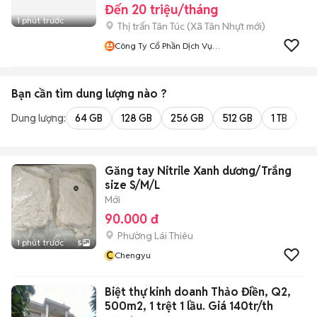
Đến 20 triệu/tháng
1 phút trước
Thị trấn Tân Túc
(
Xã Tân Nhựt
mới)
Công Ty Cổ Phần Dịch Vụ
Giao Hàng Nhanh HCM
Bạn cần tìm
dung lượng
nào ?
Dung lượng:
64 GB
128 GB
256 GB
512 GB
1 TB
2 
Găng tay Nitrile Xanh dương/Trắng
size S/M/L
Mới
90.000 đ
Phường Lái Thiêu
1 phút trước
5
C
Chengyu
Biệt thự kinh doanh Thảo Điền, Q2,
500m2, 1 trệt 1 lầu. Giá 140tr/th