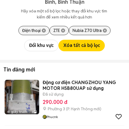
Bình, Bình Thuận
Hãy xóa một số bộ lọc hoặc thay đổi khu vực tìm 
kiếm để xem nhiều kết quả hơn
Điện thoại
ZTE
Nubia Z70 Ultra
Đổi khu vực
Xóa tất cả bộ lọc
Tin đăng mới
Động cơ điện CHANGZHOU YANG
MOTOR HSB80UAP sử dụng
Đã sử dụng
290.000 đ
Phường 3
(
P. Hạnh Thông
mới)
41 giây trước
3
Phucnk