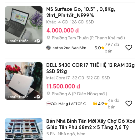
MS Surface Go, 10.5" , 0,8Kg,
2In1_Pin tốt_NE99%
Khác
4 GB
128 GB
SSD
4.000.000 đ
Phường Tam Thuận
(
P. Thanh Khê
mới)
1 phút trước
4
797
đã
5.0
Laptop 2nd Bao Bền
bán
Giá Rẻ
DELL 5430 COR I7 THẾ HỆ 12 RAM 32g
SSD 512g
Intel Core i7
32 GB
512 GB
SSD
11.500.000 đ
Phường 6
(
P. Diên Hồng
mới)
1 phút trước
6
46
đã
4.9
Cửa Hàng LAPTOP Cũ
bán
Giá Rẻ
Bán Nhà Bình Tân Mới Xây Chợ Gò Xoài
Giáp Tân Phú 68m2 x 5 Tầng 7,6 Tỷ
5 PN
Nhà ngõ, hẻm