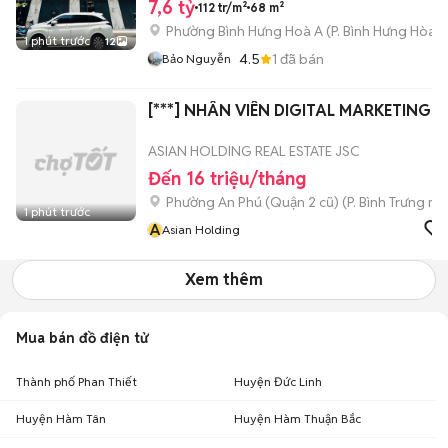
7,6 tỷ
112 tr/m²
68 m²
Phường Bình Hưng Hoà A
(
P. Bình Hưng Hòa
m
1 phút trước
12
4.5
1
đã bán
Bảo Nguyễn
[***] NHÂN VIÊN DIGITAL MARKETING
ASIAN HOLDING REAL ESTATE JSC
Đến 16 triệu/tháng
Phường An Phú (Quận 2 cũ)
(
P. Bình Trưng
mới
1 phút trước
A
Asian Holding
Xem thêm
Mua bán đồ điện tử
Thành phố Phan Thiết
Huyện Đức Linh
Huyện Hàm Tân
Huyện Hàm Thuận Bắc