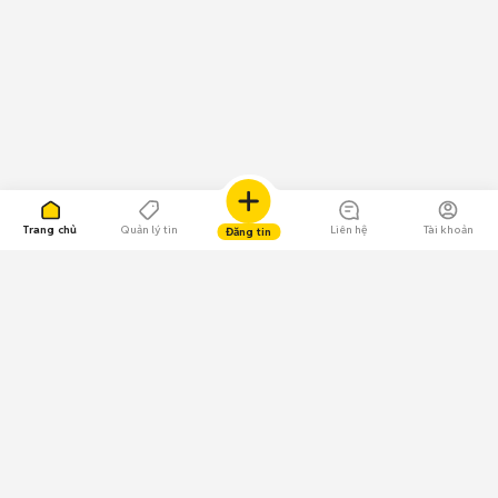
Trang chủ
Quản lý tin
Liên hệ
Tài khoản
Đăng tin
109.000 Bình chọn
Tải ứng dụng Chợ Tốt