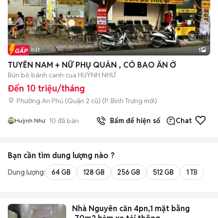
Tin nổi bật
1
TUYỂN NAM + NỮ PHỤ QUÁN , CÓ BAO ĂN Ở
Bún bò bánh canh cua HUỲNH NHƯ
Đến 10 triệu/tháng
Phường An Phú (Quận 2 cũ)
(
P. Bình Trưng
mới)
10
đã bán
Bấm để hiện số
Chat
Huỳnh Như
Bạn cần tìm
dung lượng
nào ?
Dung lượng:
64 GB
128 GB
256 GB
512 GB
1 TB
2 
Nhà Nguyên căn 4pn,1 mặt bằng