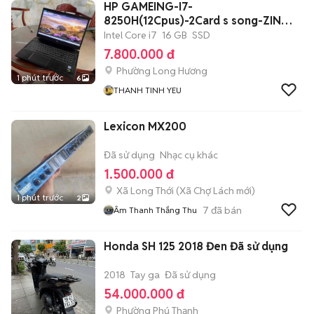
HP GAMEING-I7-
8250H(12Cpus)-2Card s song-ZIN
TEM
Intel Core i7
16 GB
SSD
7.800.000 đ
Phường Long Hương
1 phút trước
6
THANH TINH YEU
Lexicon MX200
Đã sử dụng
Nhạc cụ khác
1.500.000 đ
Xã Long Thới
(
Xã Chợ Lách
mới)
1 phút trước
2
7
đã bán
Âm Thanh Thắng Thu
Honda SH 125 2018 Đen Đã sử dụng
2018
Tay ga
Đã sử dụng
54.000.000 đ
Phường Phú Thạnh