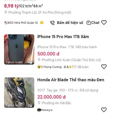
8,98 tỷ
102 tr/m²
88 m²
Phường Thạnh Lộc
(
P. An Phú Đông
mới)
Bấm để hiện số
Chat
BĐS Nhà Phố Quận 12
iPhone 15 Pro Max 1TB Xám
iPhone 15 Pro Max
1 TB
Hết bảo hành
500.000 đ
Phường Linh Xuân (Quận Thủ Đức cũ)
1 phút trước
4
v
4.6
117
đã bán
V Hung Cuong
Honda Air Blade Thể thao màu Đen
2017
Tay ga
100 - 175 cc
Đã sử dụng
22.000.000 đ
Phường An Hải Bắc
1 phút trước
2
Moneysi