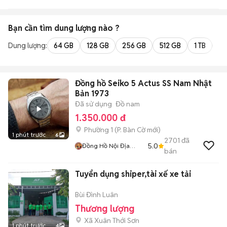
Bạn cần tìm
dung lượng
nào ?
Dung lượng:
64 GB
128 GB
256 GB
512 GB
1 TB
2 
Đồng hồ Seiko 5 Actus SS Nam Nhật
Bản 1973
Đã sử dụng
Đồ nam
1.350.000 đ
Phường 1
(
P. Bàn Cờ
mới)
1 phút trước
6
2701
đã
5.0
Đồng Hồ Nội Địa
bán
Nhật
Tuyển dụng shiper,tài xế xe tải
Bùi Đình Luân
Thương lượng
Xã Xuân Thới Sơn
1 phút trước
4