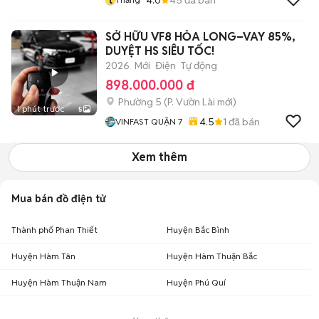
SỞ HỮU VF8 HỎA LONG–VAY 85%,
DUYỆT HS SIÊU TỐC!
2026
Mới
Điện
Tự động
898.000.000 đ
Phường 5
(
P. Vườn Lài
mới)
1 phút trước
5
4.5
1
đã bán
VINFAST QUẬN 7
Xem thêm
Mua bán đồ điện tử
Thành phố Phan Thiết
Huyện Bắc Bình
Huyện Hàm Tân
Huyện Hàm Thuận Bắc
Huyện Hàm Thuận Nam
Huyện Phú Quí