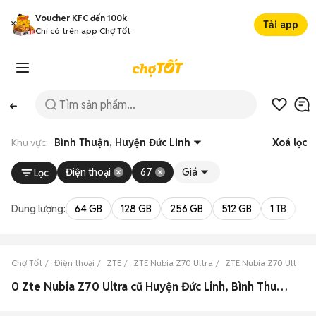
Voucher KFC đến 100k
Tải app
Chỉ có trên app Chợ Tốt
Khu vực:
Bình Thuận, Huyện Đức Linh
Xoá lọc
Điện thoại
67
Giá
Lọc
Dung lượng:
64 GB
128 GB
256 GB
512 GB
1 TB
2 
Chợ Tốt
Điện thoại
ZTE
ZTE Nubia Z70 Ultra
ZTE Nubia Z70 Ultra B
0 Zte Nubia Z70 Ultra cũ Huyện Đức Linh, Bình Thuận đẹp