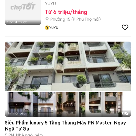
YUYU
Từ 6 triệu/tháng
Phường 15
(
P. Phú Thọ
mới)
1 phút trước
Y
YUYU
Tin nổi bật
12
+
2
Siêu Phẩm luxury 5 Tầng Thang Máy PN Master. Ngay
Ngã Tư Ga
5 PN
Nhà ngõ, hẻm