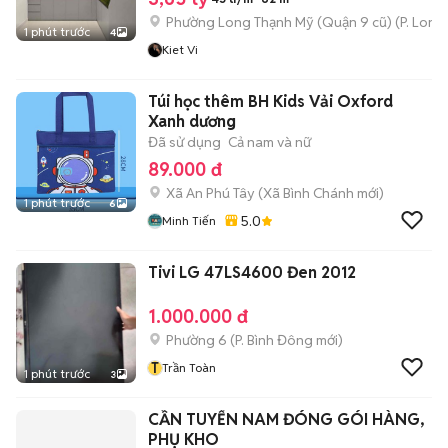
Phường Long Thạnh Mỹ (Quận 9 cũ)
(
P. Long
1 phút trước
4
Kiet Vi
Túi học thêm BH Kids Vải Oxford
Xanh dương
Đã sử dụng
Cả nam và nữ
89.000 đ
Xã An Phú Tây
(
Xã Bình Chánh
mới)
1 phút trước
6
5.0
Minh Tiến
Tivi LG 47LS4600 Đen 2012
1.000.000 đ
Phường 6
(
P. Bình Đông
mới)
T
Trần Toàn
1 phút trước
3
CẦN TUYỂN NAM ĐÓNG GÓI HÀNG,
PHỤ KHO