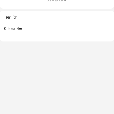
Xem thêm
Tiện ích
Kinh nghiệm