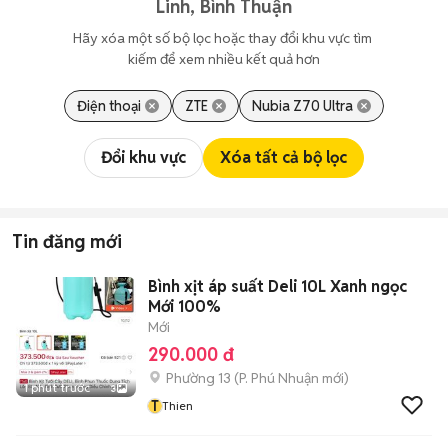
Linh, Bình Thuận
Hãy xóa một số bộ lọc hoặc thay đổi khu vực tìm 
kiếm để xem nhiều kết quả hơn
Điện thoại
ZTE
Nubia Z70 Ultra
Đổi khu vực
Xóa tất cả bộ lọc
Tin đăng mới
Bình xịt áp suất Deli 10L Xanh ngọc
Mới 100%
Mới
290.000 đ
Phường 13
(
P. Phú Nhuận
mới)
1 phút trước
3
T
Thien