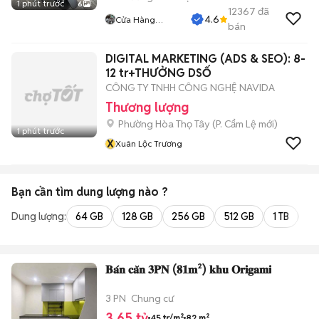
1 phút trước
6
12367
đã
4.6
Cửa Hàng
bán
Tuanduy
DIGITAL MARKETING (ADS & SEO): 8-
12 tr+THƯỞNG DSỐ
CÔNG TY TNHH CÔNG NGHỆ NAVIDA
Thương lượng
Phường Hòa Thọ Tây
(
P. Cẩm Lệ
mới)
1 phút trước
X
Xuân Lộc Trương
Bạn cần tìm
dung lượng
nào ?
Dung lượng:
64 GB
128 GB
256 GB
512 GB
1 TB
2 
𝐁𝐚́𝐧 𝐜𝐚̆𝐧 𝟑𝐏𝐍 (𝟖𝟏𝐦²) 𝐤𝐡𝐮 𝐎𝐫𝐢𝐠𝐚𝐦𝐢
3 PN
Chung cư
3,65 tỷ
45 tr/m²
82 m²