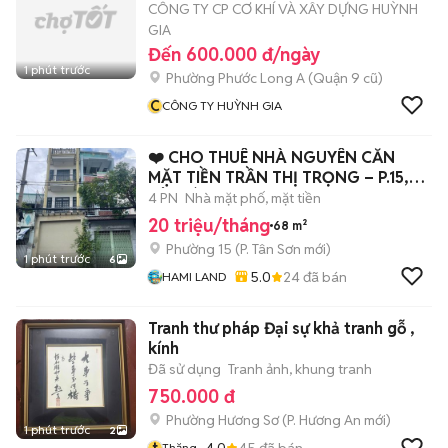
CÔNG TY CP CƠ KHÍ VÀ XÂY DỰNG HUỲNH
GIA
Đến 600.000 đ/ngày
1 phút trước
Phường Phước Long A (Quận 9 cũ)
C
CÔNG TY HUỲNH GIA
❤️ CHO THUÊ NHÀ NGUYÊN CĂN
MẶT TIỀN TRẦN THỊ TRỌNG – P.15,
TÂN BÌNH ❤️
4 PN
Nhà mặt phố, mặt tiền
20 triệu/tháng
68 m²
Phường 15
(
P. Tân Sơn
mới)
1 phút trước
6
5.0
24
đã bán
HAMI LAND
Tranh thư pháp Đại sự khả tranh gỗ ,
kính
Đã sử dụng
Tranh ảnh, khung tranh
750.000 đ
Phường Hương Sơ
(
P. Hương An
mới)
1 phút trước
2
t
4.0
45
đã bán
Thăng