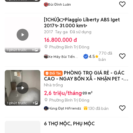
Bùi Đình Luân
[1CHỦ]👉Piaggio Liberty ABS Iget
2017✨ 31.000 km✨
2017
Tay ga
Đã sử dụng
16.800.000 đ
Phường Bình Trị Đông
1 phút trước
11
770
đã
4.5
Xe Máy Bùi Tiến
bán
Dũng
PHÒNG TRỌ GIÁ RẺ - GÁC
CAO - NGAY BỐN XÃ - NHẬN PET -
XE ĐIỆN - 5P HIU
Nhà trống
2,6 triệu/tháng
20 m²
Phường Bình Trị Đông
1 phút trước
7
130
đã bán
Hùng Đạt HiFriendz
6 THỢ MỘC, PHỤ MỘC