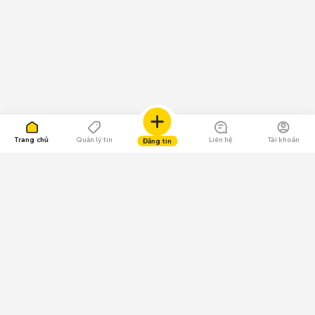
Trang chủ
Quản lý tin
Liên hệ
Tài khoản
Đăng tin
109.000 Bình chọn
Tải ứng dụng Chợ Tốt
Về Chợ Tốt
Quy chế sàn