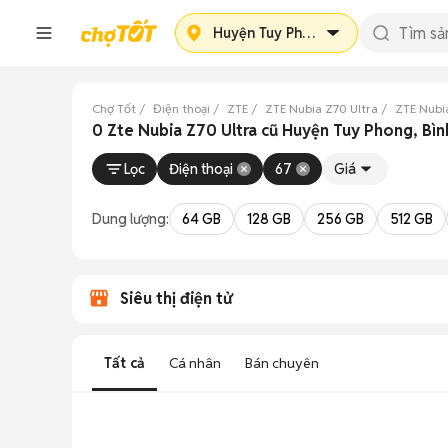
Huyện Tuy Phong
Chợ Tốt
Điện thoại
ZTE
ZTE Nubia Z70 Ultra
ZTE Nubi
0 Zte Nubia Z70 Ultra cũ Huyện Tuy Phong, Bì
Lọc
Điện thoại
67
Giá
Dung lượng:
64 GB
128 GB
256 GB
512 GB
Siêu thị điện tử
Tất cả
Cá nhân
Bán chuyên