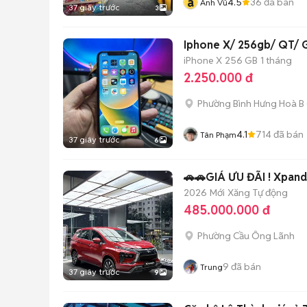
a
4.5
36
đã bán
Anh Vũ
37 giây trước
3
Iphone X/ 256gb/ QT/ G
iPhone X
256 GB
1 tháng
2.250.000 đ
Phường Bình Hưng Hoà B
4.1
714
đã bán
Tân Phạm
37 giây trước
6
2026
Mới
Xăng
Tự động
485.000.000 đ
Phường Cầu Ông Lãnh
9
đã bán
Trung
37 giây trước
9