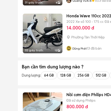
4.6
503
đã bá
Quang Vũ
31 giây trước
6
Honda Wave 110cc 2022
2022
Xe số
100 - 175 cc
Đã 
14.000.000 đ
Phường Tân Thới Hiệp
D
13
đã bán
Dũng Phát
32 giây trước
12
Bạn cần tìm
dung lượng
nào ?
Dung lượng:
64 GB
128 GB
256 GB
512 GB
Nồi cơm điện Philips H
Đã sử dụng
Philips
800.000 đ