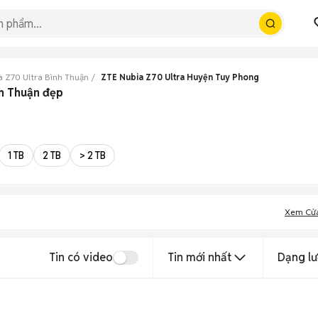
a Z70 Ultra Bình Thuận
ZTE Nubia Z70 Ultra Huyện Tuy Phong
nh Thuận đẹp
1 TB
2 TB
> 2 TB
Xem Cử
Tin có video
Tin mới nhất
Dạng lư