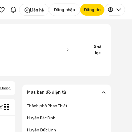
Đăng nhập
Đăng tin
Liên hệ
Xoá
lọc
a hàng
Mua bán đồ điện tử
Thành phố Phan Thiết
ới
Huyện Bắc Bình
Huyện Đức Linh