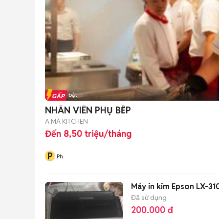
Tin nổi bật
NHÂN VIÊN PHỤ BẾP
A MÀ KITCHEN
Đến 8,50 triệu/tháng
P
Ph
Máy in kim Epson LX-3
Đã sử dụng
200.000 đ