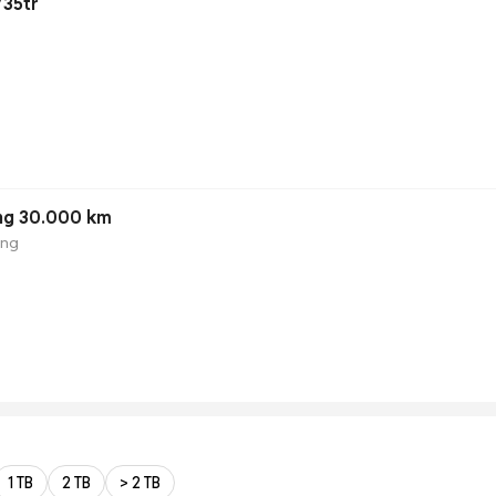
735tr
ng 30.000 km
ộng
1 TB
2 TB
> 2 TB