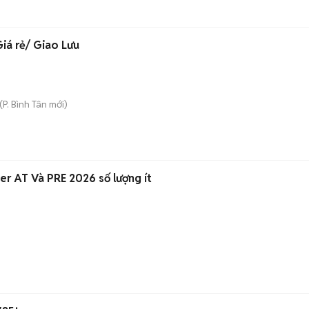
iá rẻ/ Giao Lưu
(
P. Bình Tân
mới)
🚗🚗GIÁ ƯU ĐÃI ! Xpander AT Và PRE 2026 số lượng ít