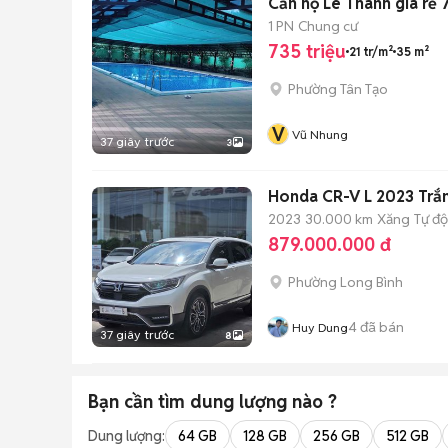
Căn hộ Lê Thành giá rẻ 
1 PN
Chung cư
735 triệu
21 tr/m²
35 m²
Phường Tân Tạo
V
Vũ Nhung
37 giây trước
3
Honda CR-V L 2023 Trắ
2023
30.000 km
Xăng
Tự đ
879.000.000 đ
Phường Long Bình
4
đã bán
Huy Dung
37 giây trước
8
Bạn cần tìm
dung lượng
nào ?
Dung lượng:
64 GB
128 GB
256 GB
512 GB