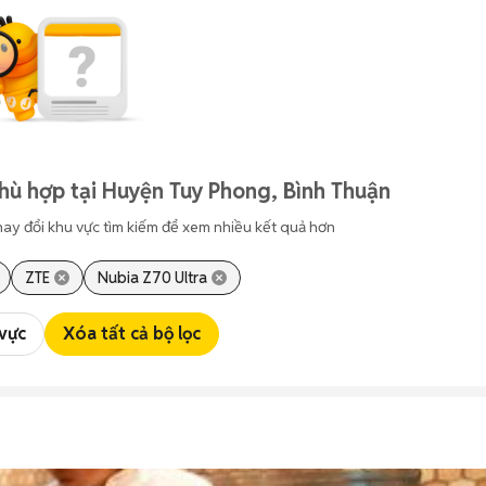
hù hợp tại Huyện Tuy Phong, Bình Thuận
hay đổi khu vực tìm kiếm để xem nhiều kết quả hơn
ZTE
Nubia Z70 Ultra
 vực
Xóa tất cả bộ lọc