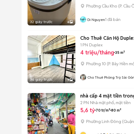
Phường Cầu Kho
(
P. Cầu 
1
đã bán
Di Nguyen
32 giây trước
6
Cho Thuê Căn Hộ Duplex
1 PN
Duplex
4 triệu/tháng
35 m²
Phường 10
(
P. Bảy Hiền
mớ
Cho Thuê Phòng Trọ Sài Gò
36 giây trước
9
nhà cấp 4 mặt tiền tron
2 PN
Nhà mặt phố, mặt tiền
5,6 tỷ
70 tr/m²
80 m²
Phường Linh Đông (Quận