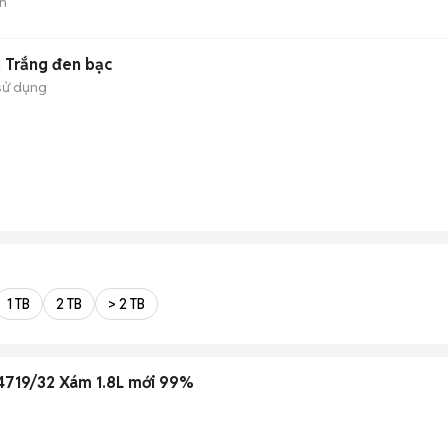
n
 Trắng đen bạc
sử dụng
1 TB
2 TB
> 2 TB
D4719/32 Xám 1.8L mới 99%