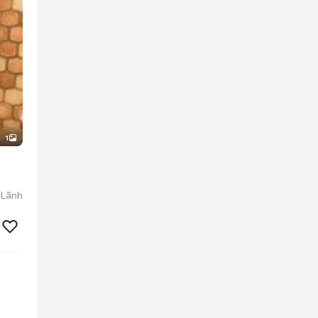
1
 Lãnh