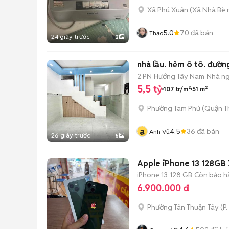
Xã Phú Xuân
(
Xã Nhà Bè
5.0
70
đã bán
Thảo
24 giây trước
2
nhà lầu. hẻm ô tô. đườn
2 PN
Hướng Tây Nam
Nhà ng
5,5 tỷ
107 tr/m²
51 m²
Phường Tam Phú (Quận T
a
4.5
36
đã bán
Anh Vũ
26 giây trước
5
Apple iPhone 13 128GB
iPhone 13
128 GB
Còn bảo h
6.900.000 đ
Phường Tân Thuận Tây
(
P.