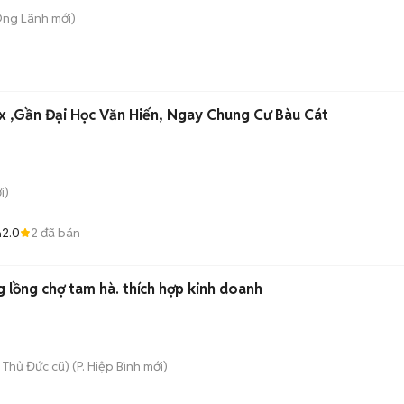
Ông Lãnh
mới)
 ,Gần Đại Học Văn Hiến, Ngay Chung Cư Bàu Cát
i)
2.0
2
đã bán
n
g lồng chợ tam hà. thích hợp kinh doanh
 Thủ Đức cũ)
(
P. Hiệp Bình
mới)