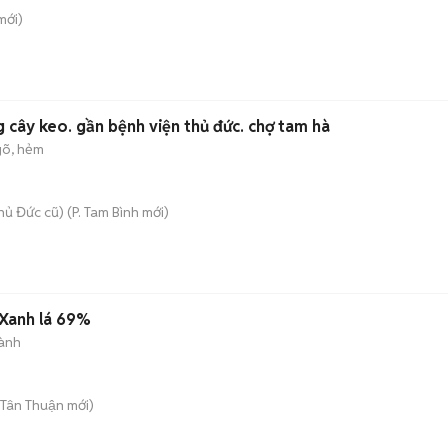
mới)
g cây keo. gần bệnh viện thủ đức. chợ tam hà
õ, hẻm
hủ Đức cũ)
(
P. Tam Bình
mới)
 Xanh lá 69%
ành
 Tân Thuận
mới)