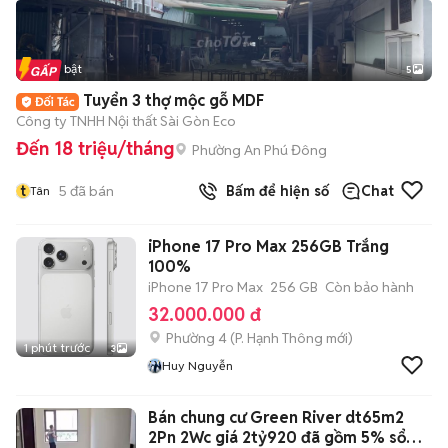
Tin nổi bật
5
Tuyển 3 thợ mộc gỗ MDF
Công ty TNHH Nội thất Sài Gòn Eco
Đến 18 triệu/tháng
Phường An Phú Đông
t
5
đã bán
Bấm để hiện số
Chat
Tân
iPhone 17 Pro Max 256GB Trắng
100%
iPhone 17 Pro Max
256 GB
Còn bảo hành
32.000.000 đ
Phường 4
(
P. Hạnh Thông
mới)
1 phút trước
3
Huy Nguyễn
Bán chung cư Green River dt65m2
2Pn 2Wc giá 2tỷ920 đã gồm 5% sổ