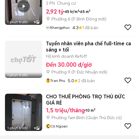
quận 8
2 PN
Chung cư
2,92 tỷ
45 tr/m²
65 m²
Phường 6
(
P. Bình Đông
mới)
1 phút trước
9
4.3
1
đã bán
Khangphuc
Tuyển nhân viên pha chế full-time ca
sáng + tối
Hộ kinh doanh Kefoff
Đến 30.000 đ/giờ
Phường 9
(
P. Đức Nhuận
mới)
1 phút trước
T
5.0
2
đã bán
Tran Phu
CHO THUÊ PHÒNG TRỌ THỦ ĐỨC
GIÁ RẺ
1,5 triệu/tháng
10 m²
Phường Tam Bình (Quận Thủ Đức cũ)
C
Cô Ngoan
1 phút trước
9