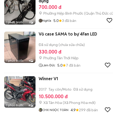
dụng
700.000 đ
Phường Hiệp Bình Phước (Quận Thủ Đức cũ)
5.0
3
đã bán
Nghĩa
1 phút trước
3
Vỏ case SAMA to bự 4Fan LED
Đã sử dụng (chưa sửa chữa)
330.000 đ
Phường Tân Thới Hiệp
1 phút trước
4
5.0
7
đã bán
Lâm Đức
Winner V1
2017
Tay côn/Moto
Đã sử dụng
10.500.000 đ
Xã Tân Hòa
(
Xã Phong Hòa
mới)
1 phút trước
8
4.9
299
đã bán
CHX NGỌC TOÀN