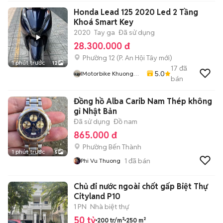
Honda Lead 125 2020 Led 2 Tầng
Khoá Smart Key
2020
Tay ga
Đã sử dụng
28.300.000 đ
Phường 12
(
P. An Hội Tây
mới)
1 phút trước
12
17
đã
5.0
IMotorbike Khuong
bán
Phan
Đồng hồ Alba Carib Nam Thép không
gỉ Nhật Bản
Đã sử dụng
Đồ nam
865.000 đ
Phường Bến Thành
1 phút trước
5
1
đã bán
Phi Vu Thuong
Chủ đi nước ngoài chốt gấp Biệt Thự
Cityland P10
1 PN
Nhà biệt thự
50 tỷ
200 tr/m²
250 m²