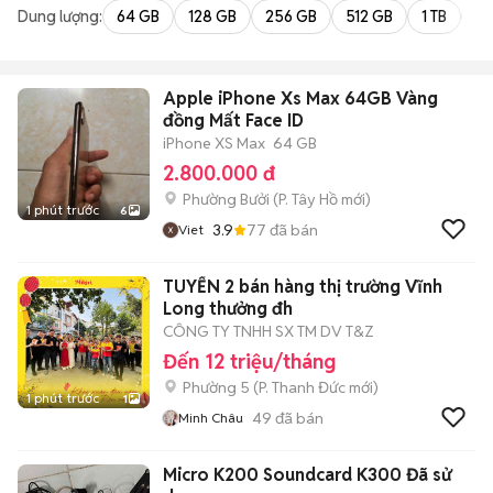
Dung lượng:
64 GB
128 GB
256 GB
512 GB
1 TB
2 
Apple iPhone Xs Max 64GB Vàng
đồng Mất Face ID
iPhone XS Max
64 GB
2.800.000 đ
Phường Bưởi
(
P. Tây Hồ
mới)
1 phút trước
6
3.9
77
đã bán
Viet
TUYỂN 2 bán hàng thị trường Vĩnh
Long thưởng đh
CÔNG TY TNHH SX TM DV T&Z
Đến 12 triệu/tháng
Phường 5
(
P. Thanh Đức
mới)
1 phút trước
1
49
đã bán
Minh Châu
Micro K200 Soundcard K300 Đã sử