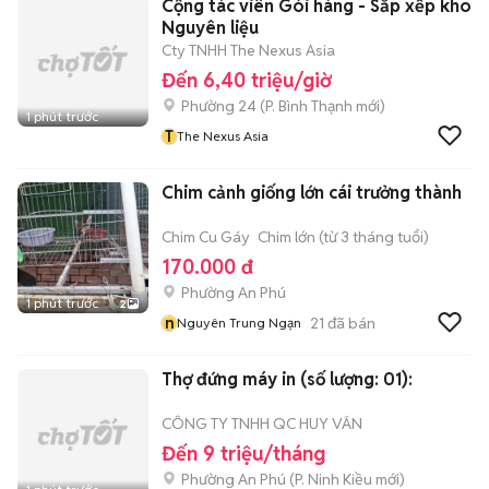
Cộng tác viên Gói hàng - Sắp xếp kho
Nguyên liệu
Cty TNHH The Nexus Asia
Đến 6,40 triệu/giờ
Phường 24
(
P. Bình Thạnh
mới)
1 phút trước
T
The Nexus Asia
Chim cảnh giống lớn cái trưởng thành
Chim Cu Gáy
Chim lớn (từ 3 tháng tuổi)
170.000 đ
Phường An Phú
1 phút trước
2
n
21
đã bán
Nguyên Trung Ngạn
Thợ đứng máy in (số lượng: 01):
CÔNG TY TNHH QC HUY VÂN
Đến 9 triệu/tháng
Phường An Phú
(
P. Ninh Kiều
mới)