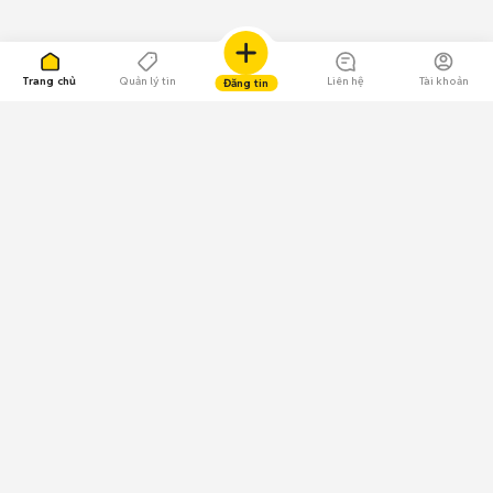
Trang chủ
Quản lý tin
Liên hệ
Tài khoản
Đăng tin
109.000 Bình chọn
Tải ứng dụng Chợ Tốt
Về Chợ Tốt
Quy chế sàn
Chính sách bảo mật
Giải quyết tranh chấp
CÔNG TY TNHH CHỢ TỐT - Người đại diện theo pháp luật:
Nguyễn Trọng Tấn; GPDKKD: 0312120782 do Sở KH & ĐT TP.HCM cấp ngày
11/01/2013;
GPMXH: 185/GP-BTTTT do Bộ Thông tin và Truyền thông
cấp ngày 09/07/2024 - Chịu trách nhiệm