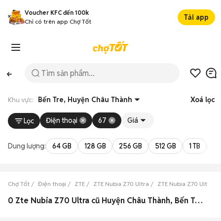
Voucher KFC đến 100k
Tải app
Chỉ có trên app Chợ Tốt
Khu vực:
Bến Tre, Huyện Châu Thành
Xoá lọc
Điện thoại
67
Giá
Lọc
Dung lượng:
64 GB
128 GB
256 GB
512 GB
1 TB
2 
Chợ Tốt
Điện thoại
ZTE
ZTE Nubia Z70 Ultra
ZTE Nubia Z70 Ultra B
0 Zte Nubia Z70 Ultra cũ Huyện Châu Thành, Bến Tre đẹp