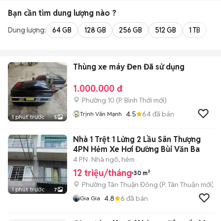
Bạn cần tìm
dung lượng
nào ?
Dung lượng:
64 GB
128 GB
256 GB
512 GB
1 TB
2 
Thùng xe máy Đen Đã sử dụng
1.000.000 đ
Phường 10
(
P. Bình Thới
mới)
4.5
64
đã bán
Trịnh Văn Mạnh
1 phút trước
5
Nhà 1 Trệt 1 Lửng 2 Lầu Sân Thượng
4PN Hẻm Xe Hơi Đường Bùi Văn Ba
4 PN
Nhà ngõ, hẻm
12 triệu/tháng
30 m²
Phường Tân Thuận Đông
(
P. Tân Thuận
mới)
1 phút trước
7
4.8
6
đã bán
Gia Gia