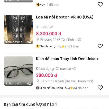
1 phút trước
H
1
đã bán
Huy
Loa Mĩ nòi Boston VR 40 (USA)
101 - 300W
8.300.000 đ
Phường 14
(
P. Tân Bình
mới)
1 phút trước
6
t
1.0
21
đã bán
Thanh Long
Kính đổi màu Thủy tinh Đen Unisex
Đã sử dụng
Cả nam và nữ
280.000 đ
Xã Vĩnh Quỳnh
(
Xã Đại Thanh
mới)
1 phút trước
6
5.0
34
đã bán
Mình Nhiên Hand
Bạn cần tìm
dung lượng
nào ?