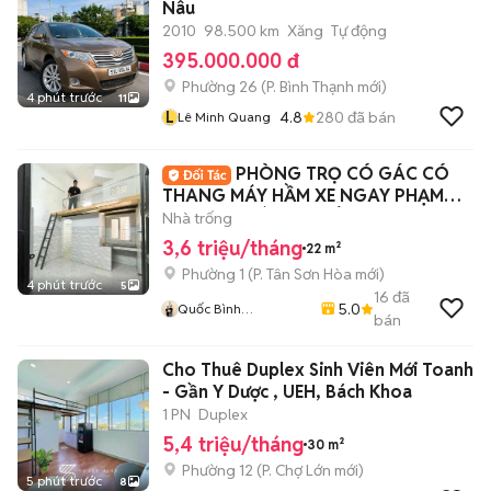
Nâu
2010
98.500 km
Xăng
Tự động
395.000.000 đ
Phường 26
(
P. Bình Thạnh
mới)
4 phút trước
11
L
4.8
280
đã bán
Lê Minh Quang
PHÒNG TRỌ CÓ GÁC CÓ
THANG MÁY HẦM XE NGAY PHẠM
VĂN HAI GIÁ SINH VIÊN
Nhà trống
3,6 triệu/tháng
22 m²
Phường 1
(
P. Tân Sơn Hòa
mới)
4 phút trước
5
16
đã
5.0
Quốc Bình
bán
Lovanhome
Cho Thuê Duplex Sinh Viên Mới Toanh
- Gần Y Dược , UEH, Bách Khoa
1 PN
Duplex
5,4 triệu/tháng
30 m²
Phường 12
(
P. Chợ Lớn
mới)
5 phút trước
8