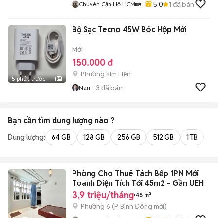
5.0
1
đã bán
Chuyên Căn Hộ HCM🏡
Bộ Sạc Tecno 45W Bóc Hộp Mới
Mới
150.000 đ
Phường Kim Liên
5 phút trước
1
3
đã bán
Nam
Bạn cần tìm
dung lượng
nào ?
Dung lượng:
64 GB
128 GB
256 GB
512 GB
1 TB
2 
Phòng Cho Thuê Tách Bếp 1PN Mới
Toanh Diện Tích Tới 45m2 - Gần UEH
3,9 triệu/tháng
45 m²
Phường 6
(
P. Bình Đông
mới)