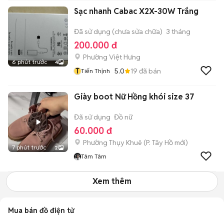
Sạc nhanh Cabac X2X-30W Trắng
Đã sử dụng (chưa sửa chữa)
3 tháng
200.000 đ
Phường Việt Hưng
6 phút trước
4
T
5.0
19
đã bán
Tiến Thịnh
Giày boot Nữ Hồng khói size 37
Đã sử dụng
Đồ nữ
60.000 đ
Phường Thụy Khuê
(
P. Tây Hồ
mới)
7 phút trước
2
Tâm Tâm
Xem thêm
Mua bán đồ điện tử