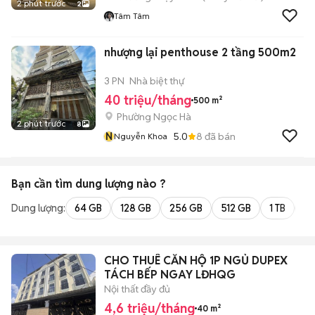
2 phút trước
2
Tâm Tâm
nhượng lại penthouse 2 tầng 500m2
3 PN
Nhà biệt thự
40 triệu/tháng
500 m²
Phường Ngọc Hà
2 phút trước
8
N
5.0
8
đã bán
Nguyễn Khoa
Bạn cần tìm
dung lượng
nào ?
Dung lượng:
64 GB
128 GB
256 GB
512 GB
1 TB
2 
CHO THUÊ CĂN HỘ 1P NGỦ DUPEX
TÁCH BẾP NGAY LĐHQG
Nội thất đầy đủ
4,6 triệu/tháng
40 m²