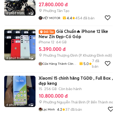
27.800.000 đ
Phường Tân Tạo
6 phút trước
8
4.4
454
đã bán
VIỆT MOTOR
Giá Chuẩn🔥 iPhone 12 like
New Zin Đẹp-Có Góp
iPhone 12
64 GB
5.390.000 đ
Phường Thượng Đình
(
P. Khương Đình
mới)
6 phút trước
4
7
đã
5.0
Cửa Hàng Thành Công
bán
Mobile - 87 Cự Lộc
Xiaomi 15 chính hãng TGDĐ , Full Box ,
đẹp keng
15
256 GB
Còn bảo hành
10.800.000 đ
Phường Nguyễn Thái Bình
(
P. Bến Thành
mới)
6 phút trước
6
4.2
37
đã bán
Lạc Minh