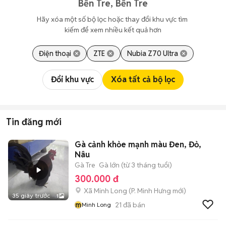
Bến Tre, Bến Tre
Hãy xóa một số bộ lọc hoặc thay đổi khu vực tìm 
kiếm để xem nhiều kết quả hơn
Điện thoại
ZTE
Nubia Z70 Ultra
Đổi khu vực
Xóa tất cả bộ lọc
Tin đăng mới
Gà cảnh khỏe mạnh màu Đen, Đỏ,
Nâu
Gà Tre
Gà lớn (từ 3 tháng tuổi)
300.000 đ
Xã Minh Long
(
P. Minh Hưng
mới)
35 giây trước
1
m
21
đã bán
Minh Long