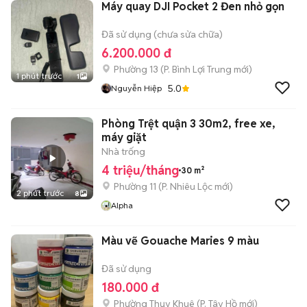
Máy quay DJI Pocket 2 Đen nhỏ gọn
Đã sử dụng (chưa sửa chữa)
6.200.000 đ
Phường 13
(
P. Bình Lợi Trung
mới)
1 phút trước
1
5.0
Nguyễn Hiệp
Phòng Trệt quận 3 30m2, free xe,
máy giặt
Nhà trống
4 triệu/tháng
30 m²
Phường 11
(
P. Nhiêu Lộc
mới)
2 phút trước
8
Alpha
Màu vẽ Gouache Maries 9 màu
Đã sử dụng
180.000 đ
Phường Thụy Khuê
(
P. Tây Hồ
mới)