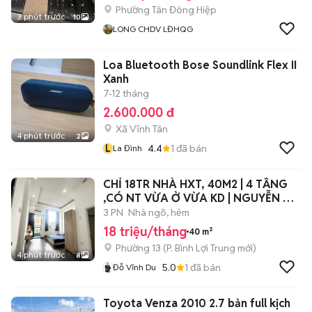
Phường Tân Đông Hiệp
3 phút trước
10
LONG CHDV LĐHQG
Loa Bluetooth Bose Soundlink Flex II
Xanh
7-12 tháng
2.600.000 đ
Xã Vĩnh Tân
4 phút trước
2
L
4.4
1
đã bán
La Đình
CHỈ 18TR NHÀ HXT, 40M2 | 4 TẦNG
,CÓ NT VỪA Ở VỪA KD | NGUYỄN XÍ,
BT.
3 PN
Nhà ngõ, hẻm
18 triệu/tháng
40 m²
Phường 13
(
P. Bình Lợi Trung
mới)
4 phút trước
8
5.0
1
đã bán
Đỗ Vĩnh Du
Toyota Venza 2010 2.7 bản full kịch