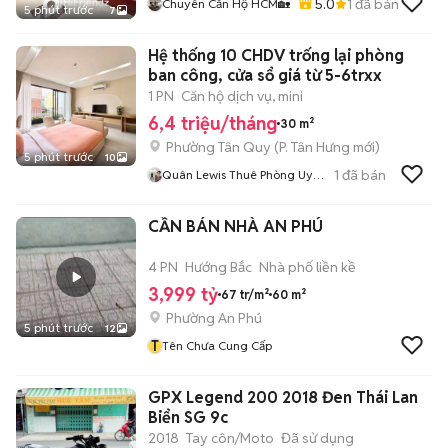
5.0
1
đã bán
Chuyên Căn Hộ HCM🏡
5 phút trước
7
Hệ thống 10 CHDV trống lại phòng
ban công, cửa sổ giá từ 5-6trxx
1 PN
Căn hộ dịch vụ, mini
6,4 triệu/tháng
30 m²
Phường Tân Quy
(
P. Tân Hưng
mới)
5 phút trước
10
1
đã bán
Quân Lewis Thuê Phòng Uy
Tín
CẦN BÁN NHÀ AN PHÚ
4 PN
Hướng Bắc
Nhà phố liền kề
3,999 tỷ
67 tr/m²
60 m²
Phường An Phú
5 phút trước
12
T
Tên Chưa Cung Cấp
GPX Legend 200 2018 Đen Thái Lan
Biển SG 9c
2018
Tay côn/Moto
Đã sử dụng