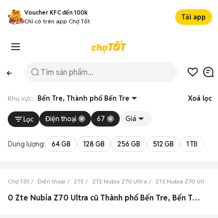
Voucher KFC đến 100k
Tải app
Chỉ có trên app Chợ Tốt
Khu vực:
Bến Tre, Thành phố Bến Tre
Xoá lọc
Điện thoại
67
Giá
Lọc
Dung lượng:
64 GB
128 GB
256 GB
512 GB
1 TB
2 
Chợ Tốt
Điện thoại
ZTE
ZTE Nubia Z70 Ultra
ZTE Nubia Z70 Ultra B
0 Zte Nubia Z70 Ultra cũ Thành phố Bến Tre, Bến Tre đẹp