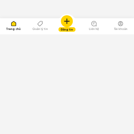
Trang chủ
Quản lý tin
Liên hệ
Tài khoản
Đăng tin
109.000 Bình chọn
Tải ứng dụng Chợ Tốt
Về Chợ Tốt
Quy chế sàn
Chính sách bảo mật
Giải quyết tranh chấp
CÔNG TY TNHH CHỢ TỐT - Người đại diện theo pháp luật:
Nguyễn Trọng Tấn; GPDKKD: 0312120782 do Sở KH & ĐT TP.HCM cấp ngày
11/01/2013;
GPMXH: 185/GP-BTTTT do Bộ Thông tin và Truyền thông