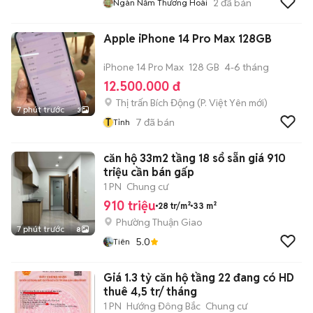
2
đã bán
Ngàn Năm Thương Hoài
Apple iPhone 14 Pro Max 128GB
iPhone 14 Pro Max
128 GB
4-6 tháng
12.500.000 đ
Thị trấn Bích Động
(
P. Việt Yên
mới)
7 phút trước
3
T
7
đã bán
Tỉnh
căn hộ 33m2 tầng 18 sổ sẵn giá 910
triệu cần bán gấp
1 PN
Chung cư
910 triệu
28 tr/m²
33 m²
Phường Thuận Giao
7 phút trước
8
5.0
Tiên
Giá 1.3 tỷ căn hộ tầng 22 đang có HD
thuê 4,5 tr/ tháng
1 PN
Hướng Đông Bắc
Chung cư