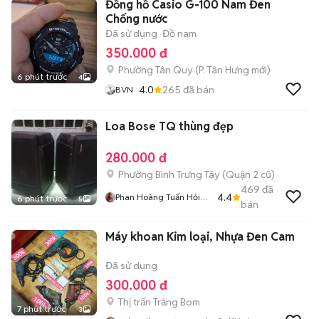
Đồng hồ Casio G-100 Nam Đen
Chống nước
Đã sử dụng
Đồ nam
350.000 đ
Phường Tân Quy
(
P. Tân Hưng
mới)
6 phút trước
4
4.0
265
đã bán
BVN
Loa Bose TQ thùng đẹp
280.000 đ
Phường Bình Trưng Tây (Quận 2 cũ)
469
đã
4.4
Phan Hoàng Tuấn Hỏi
6 phút trước
5
bán
Chơi Cho Vui Thì Bỏ
Qua Dùm
Máy khoan Kim loại, Nhựa Đen Cam
Đã sử dụng
300.000 đ
Thị trấn Trảng Bom
7 phút trước
3