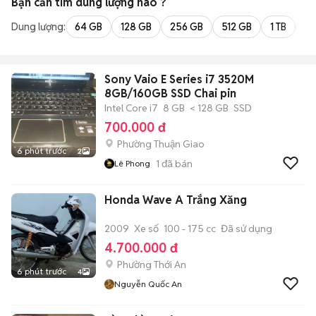
Bạn cần tìm
dung lượng
nào ?
Dung lượng:
64 GB
128 GB
256 GB
512 GB
1 TB
2 
Sony Vaio E Series i7 3520M
8GB/160GB SSD Chai pin
Intel Core i7
8 GB
< 128 GB
SSD
700.000 đ
Phường Thuận Giao
6 phút trước
2
1
đã bán
Lê Phong
Honda Wave A Trắng Xăng
2009
Xe số
100 - 175 cc
Đã sử dụng
4.700.000 đ
Phường Thới An
6 phút trước
4
Nguyễn Quốc An