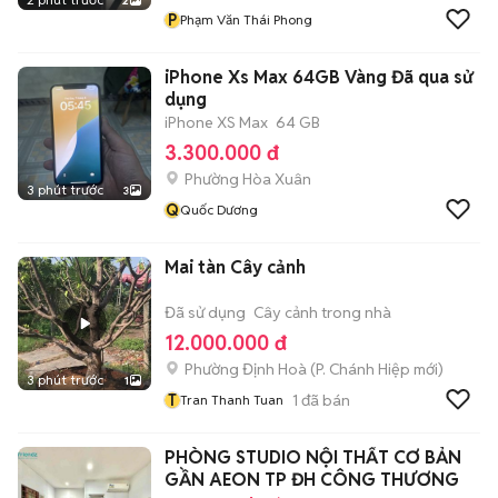
2
P
Phạm Văn Thái Phong
iPhone Xs Max 64GB Vàng Đã qua sử
dụng
iPhone XS Max
64 GB
3.300.000 đ
Phường Hòa Xuân
3 phút trước
3
Q
Quốc Dương
Mai tàn Cây cảnh
Đã sử dụng
Cây cảnh trong nhà
12.000.000 đ
Phường Định Hoà
(
P. Chánh Hiệp
mới)
3 phút trước
1
T
1
đã bán
Tran Thanh Tuan
PHÒNG STUDIO NỘI THẤT CƠ BẢN
GẦN AEON TP ĐH CÔNG THƯƠNG