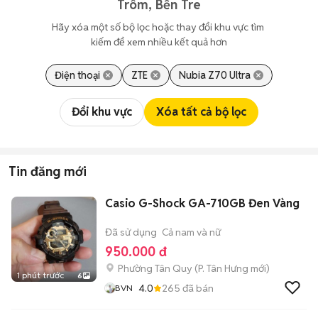
Trôm, Bến Tre
Hãy xóa một số bộ lọc hoặc thay đổi khu vực tìm 
kiếm để xem nhiều kết quả hơn
Điện thoại
ZTE
Nubia Z70 Ultra
Đổi khu vực
Xóa tất cả bộ lọc
Tin đăng mới
Casio G-Shock GA-710GB Đen Vàng
Đã sử dụng
Cả nam và nữ
950.000 đ
Phường Tân Quy
(
P. Tân Hưng
mới)
1 phút trước
6
4.0
265
đã bán
BVN