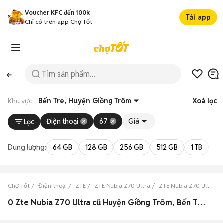
Voucher KFC đến 100k
Tải app
Chỉ có trên app Chợ Tốt
Khu vực:
Bến Tre, Huyện Giồng Trôm
Xoá lọc
Điện thoại
67
Giá
Lọc
Dung lượng:
64 GB
128 GB
256 GB
512 GB
1 TB
2 
Chợ Tốt
Điện thoại
ZTE
ZTE Nubia Z70 Ultra
ZTE Nubia Z70 Ultra B
0 Zte Nubia Z70 Ultra cũ Huyện Giồng Trôm, Bến Tre đẹp