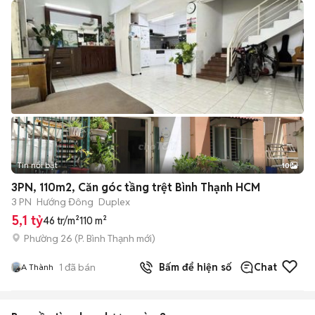
Tin nổi bật
10
+
2
3PN, 110m2, Căn góc tầng trệt Bình Thạnh HCM
3 PN
Hướng Đông
Duplex
5,1 tỷ
46 tr/m²
110 m²
Phường 26
(
P. Bình Thạnh
mới)
1
đã bán
Bấm để hiện số
Chat
A Thành