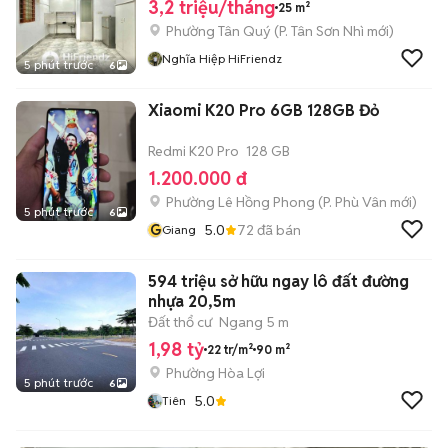
3,2 triệu/tháng
25 m²
Phường Tân Quý
(
P. Tân Sơn Nhì
mới)
Nghĩa Hiệp HiFriendz
5 phút trước
6
Xiaomi K20 Pro 6GB 128GB Đỏ
Redmi K20 Pro
128 GB
1.200.000 đ
Phường Lê Hồng Phong
(
P. Phù Vân
mới)
5 phút trước
6
G
5.0
72
đã bán
Giang
594 triệu sở hữu ngay lô đất đường
nhựa 20,5m
Đất thổ cư
Ngang 5 m
1,98 tỷ
22 tr/m²
90 m²
Phường Hòa Lợi
5 phút trước
6
5.0
Tiên