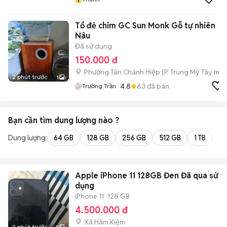
Tổ đẻ chim GC Sun Monk Gỗ tự nhiên
Nâu
Đã sử dụng
150.000 đ
Phường Tân Chánh Hiệp
(
P. Trung Mỹ Tây
mới
2 phút trước
1
4.8
63
đã bán
Trường Trần
Bạn cần tìm
dung lượng
nào ?
Dung lượng:
64 GB
128 GB
256 GB
512 GB
1 TB
2 
Apple iPhone 11 128GB Đen Đã qua sử
dụng
iPhone 11
128 GB
4.500.000 đ
Xã Hàm Kiệm
2 phút trước