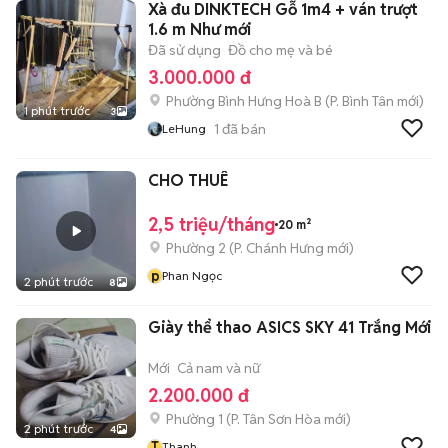
Xà đu DINKTECH Gỗ 1m4 + ván trượt
1.6 m Như mới
Đã sử dụng
Đồ cho mẹ và bé
3.000.000 đ
Phường Bình Hưng Hoà B
(
P. Bình Tân
mới)
1 phút trước
3
1
đã bán
LeHung
CHO THUÊ
2,5 triệu/tháng
20 m²
Phường 2
(
P. Chánh Hưng
mới)
p
Phan Ngọc
2 phút trước
8
Giày thể thao ASICS SKY 41 Trắng Mới
Mới
Cả nam và nữ
2.200.000 đ
Phường 1
(
P. Tân Sơn Hòa
mới)
2 phút trước
4
T
Thanh