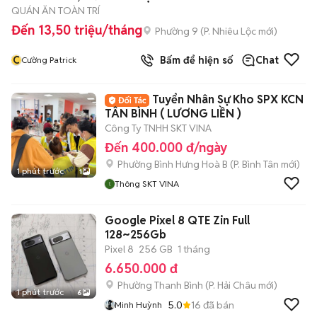
QUÁN ĂN TOÀN TRÍ
Đến 13,50 triệu/tháng
Phường 9
(
P. Nhiêu Lộc
mới)
C
Bấm để hiện số
Chat
Cường Patrick
Tuyển Nhân Sự Kho SPX KCN
TÂN BÌNH ( LƯƠNG LIỀN )
Công Ty TNHH SKT VINA
Đến 400.000 đ/ngày
Phường Bình Hưng Hoà B
(
P. Bình Tân
mới)
1 phút trước
1
Thông SKT VINA
Google Pixel 8 QTE Zin Full
128~256Gb
Pixel 8
256 GB
1 tháng
6.650.000 đ
Phường Thanh Bình
(
P. Hải Châu
mới)
1 phút trước
6
5.0
16
đã bán
Minh Huỳnh