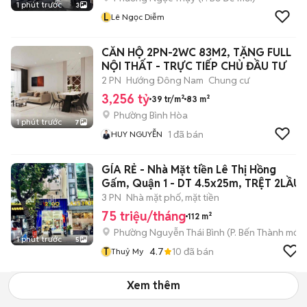
1 phút trước
3
L
Lê Ngọc Diễm
CĂN HỘ 2PN-2WC 83M2, TẶNG FULL
NỘI THẤT - TRỰC TIẾP CHỦ ĐẦU TƯ
2 PN
Hướng Đông Nam
Chung cư
3,256 tỷ
39 tr/m²
83 m²
Phường Bình Hòa
1 phút trước
7
1
đã bán
HUY NGUYỄN
GÍA RẺ - Nhà Mặt tiền Lê Thị Hồng
Gấm, Quận 1 - DT 4.5x25m, TRỆT 2LẦU
3 PN
Nhà mặt phố, mặt tiền
75 triệu/tháng
112 m²
Phường Nguyễn Thái Bình
(
P. Bến Thành
mới)
1 phút trước
5
T
4.7
10
đã bán
Thuỷ My
Xem thêm