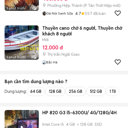
Phường Hiệp Thành
(
P. Tân Thới Hiệp
mới)
1 phút trước
1
4.7
557
đã bán
Gà Nòi Sanh Sữa
Thuyền cano chở 6 người, Thuyền chở
khách 8 người
Mới
12.000 đ
Thị trấn Ngãi Giao
1 phút trước
2
Bắc Hà
Bạn cần tìm
dung lượng
nào ?
Dung lượng:
64 GB
128 GB
256 GB
512 GB
1 TB
2 
HP 820 G3 i5-6300U/ 4G/128G/4H
Intel Core i5
4 GB
< 128 GB
SSD