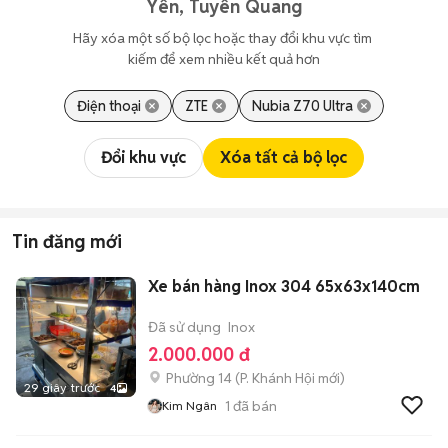
Yên, Tuyên Quang
Hãy xóa một số bộ lọc hoặc thay đổi khu vực tìm 
kiếm để xem nhiều kết quả hơn
Điện thoại
ZTE
Nubia Z70 Ultra
Đổi khu vực
Xóa tất cả bộ lọc
Tin đăng mới
Xe bán hàng Inox 304 65x63x140cm
Đã sử dụng
Inox
2.000.000 đ
Phường 14
(
P. Khánh Hội
mới)
29 giây trước
4
1
đã bán
Kim Ngân