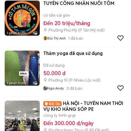
TUYỂN CÔNG NHÂN NUÔI TÔM
cô tấm sài gòn
Đến 20 triệu/tháng
Phường Phú Mỹ
(
P. Tân Mỹ
mới)
1 phút trước
1
B
1
đã bán
Bùi Thị Anh
Thảm yoga đã qua sử dụng
Đã sử dụng
50.000 đ
Phường 10
(
P. Nhiêu Lộc
mới)
1 phút trước
1
3
đã bán
Ngo Andy
HÀ NỘI - TUYỂN NAM THỜI
VỤ KHO HÀNG SÓP PE
công ty tnhh grgr
Đến 300.000 đ/ngày
Phường Ngọc Thụy
(
P. Bồ Đề
mới)