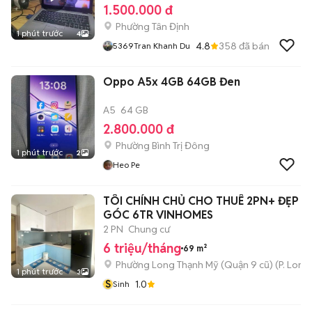
1.500.000 đ
Phường Tân Định
1 phút trước
4
4.8
358
đã bán
5369Tran Khanh Du
Oppo A5x 4GB 64GB Đen
A5
64 GB
2.800.000 đ
Phường Bình Trị Đông
1 phút trước
2
Heo Pe
TÔI CHÍNH CHỦ CHO THUÊ 2PN+ ĐẸP 
GÓC 6TR VINHOMES
2 PN
Chung cư
6 triệu/tháng
69 m²
Phường Long Thạnh Mỹ (Quận 9 cũ)
(
P. Long
1 phút trước
3
S
1.0
Sinh