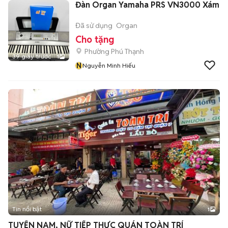
Đàn Organ Yamaha PRS VN3000 Xám
Đã sử dụng
Organ
Cho tặng
Phường Phú Thạnh
39 giây trước
1
N
Nguyễn Minh Hiếu
Tin nổi bật
1
TUYỂN NAM, NỮ TIẾP THỰC QUÁN TOÀN TRÍ