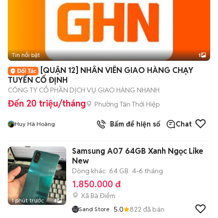
Tin nổi bật
1
[QUẬN 12] NHÂN VIÊN GIAO HÀNG CHẠY
TUYẾN CỐ ĐỊNH
CÔNG TY CỔ PHẦN DỊCH VỤ GIAO HÀNG NHANH
Đến 20 triệu/tháng
Phường Tân Thới Hiệp
Bấm để hiện số
Chat
Huy Hà Hoàng
Samsung A07 64GB Xanh Ngọc Like
New
Dòng khác
64 GB
4-6 tháng
1.850.000 đ
Xã Bà Điểm
1 phút trước
4
5.0
822
đã bán
Sand Store