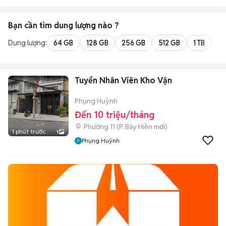
Bạn cần tìm
dung lượng
nào ?
Dung lượng:
64 GB
128 GB
256 GB
512 GB
1 TB
2 
Tuyển Nhân Viên Kho Vận
Phụng Huỳnh
Đến 10 triệu/tháng
Phường 11
(
P. Bảy Hiền
mới)
1 phút trước
1
Phụng Huỳnh