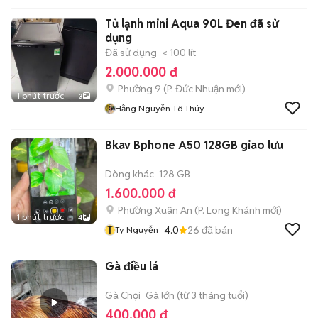
Tủ lạnh mini Aqua 90L Đen đã sử
dụng
Đã sử dụng
< 100 lít
2.000.000 đ
Phường 9
(
P. Đức Nhuận
mới)
1 phút trước
3
Hằng Nguyễn Tô Thúy
Bkav Bphone A50 128GB giao lưu
Dòng khác
128 GB
1.600.000 đ
Phường Xuân An
(
P. Long Khánh
mới)
1 phút trước
4
T
4.0
26
đã bán
Ty Nguyễn
Gà điều lá
Gà Chọi
Gà lớn (từ 3 tháng tuổi)
400.000 đ