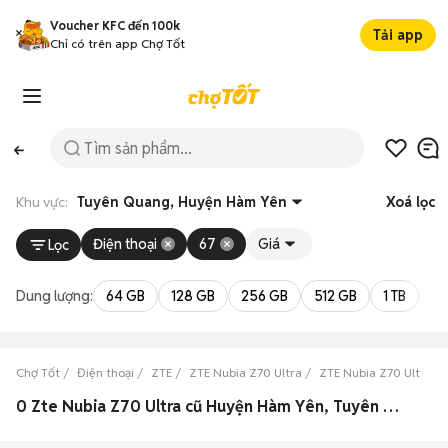
Voucher KFC đến 100k
Tải app
Chỉ có trên app Chợ Tốt
Khu vực:
Tuyên Quang, Huyện Hàm Yên
Xoá lọc
Điện thoại
67
Giá
Lọc
Dung lượng:
64 GB
128 GB
256 GB
512 GB
1 TB
2 
Chợ Tốt
Điện thoại
ZTE
ZTE Nubia Z70 Ultra
ZTE Nubia Z70 Ultra 
0 Zte Nubia Z70 Ultra cũ Huyện Hàm Yên, Tuyên Quang đẹp