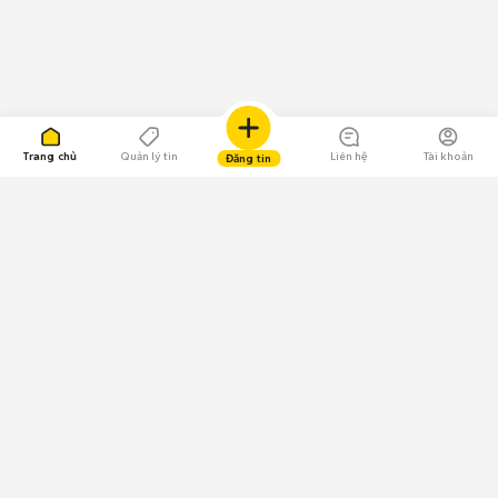
Trang chủ
Quản lý tin
Liên hệ
Tài khoản
Đăng tin
109.000 Bình chọn
Tải ứng dụng Chợ Tốt
Về Chợ Tốt
Quy chế sàn
Chính sách bảo mật
Giải quyết tranh chấp
CÔNG TY TNHH CHỢ TỐT - Người đại diện theo pháp luật: