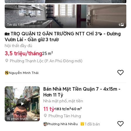
Tin ưu tiên
5
🏡 TRỌ QUẬN 12 GẦN TRƯỜNG NTT CHỈ 3🍠 - Đường
Vườn Lài - Gần giữ 3 trườ
Nội thất đầy đủ
3,5 triệu/tháng
25 m²
Phường Thạnh Lộc
(
P. An Phú Đông
mới)
N
Nguyễn Minh Thái
Bán Nhà Mặt Tiền Quận 7 - 4x15m -
Hơn 11 Tỷ
Nhà mặt phố, mặt tiền
11 tỷ
183 tr/m²
60 m²
Phường Tân Hưng
15 phút trước
3
1
đã bán
Phương Nhà Nhiều