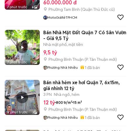
60.000.000 đ
7 phút trước
6
Phường Tam Bình (Quận Thủ Đức cũ)
MotoGiáRẻTPHCM
Bán Nhà Mặt Đất Quận 7 Có Sân Vườn
- Giá 9,5 Tỷ
Nhà mặt phố, mặt tiền
9,5 tỷ
Phường Bình Thuận
(
P. Tân Thuận
mới)
7 phút trước
3
1
đã bán
Phương Nhà Nhiều
Bán nhà hẻm xe hơi Quận 7, 6x15m,
giá nhỉnh 12 tỷ
3 PN
Nhà ngõ, hẻm
12 tỷ
800 tr/m²
15 m²
Phường Bình Thuận
(
P. Tân Thuận
mới)
9 phút trước
3
1
đã bán
Phương Nhà Nhiều