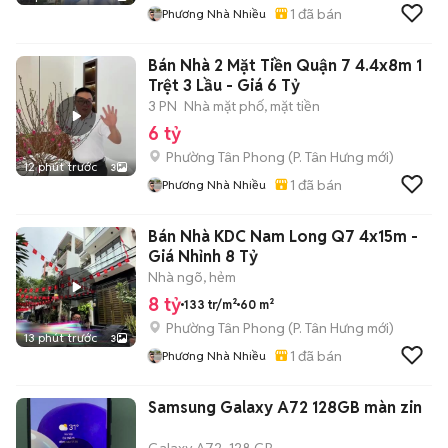
1
đã bán
Phương Nhà Nhiều
Bán Nhà 2 Mặt Tiền Quận 7 4.4x8m 1
Trệt 3 Lầu - Giá 6 Tỷ
3 PN
Nhà mặt phố, mặt tiền
6 tỷ
Phường Tân Phong
(
P. Tân Hưng
mới)
12 phút trước
3
1
đã bán
Phương Nhà Nhiều
Bán Nhà KDC Nam Long Q7 4x15m -
Giá Nhỉnh 8 Tỷ
Nhà ngõ, hẻm
8 tỷ
133 tr/m²
60 m²
Phường Tân Phong
(
P. Tân Hưng
mới)
13 phút trước
3
1
đã bán
Phương Nhà Nhiều
Samsung Galaxy A72 128GB màn zin