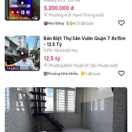
Galaxy A72
128 GB
3.200.000 đ
Phường 4
(
P. Hạnh Thông
mới)
13 phút trước
6
5.0
21
đã bán
Như Băng
Bán Biệt Thự Sân Vườn Quận 7 8x15m
- 12.5 Tỷ
5 PN
Nhà biệt thự
12,5 tỷ
Phường Bình Thuận
(
P. Tân Thuận
mới)
14 phút trước
3
1
đã bán
Phương Nhà Nhiều