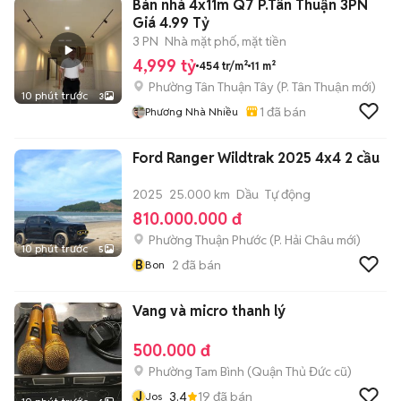
Bán nhà 4x11m Q7 P.Tân Thuận 3PN
Giá 4.99 Tỷ
3 PN
Nhà mặt phố, mặt tiền
4,999 tỷ
454 tr/m²
11 m²
Phường Tân Thuận Tây
(
P. Tân Thuận
mới)
10 phút trước
3
1
đã bán
Phương Nhà Nhiều
Ford Ranger Wildtrak 2025 4x4 2 cầu
2025
25.000 km
Dầu
Tự động
810.000.000 đ
Phường Thuận Phước
(
P. Hải Châu
mới)
10 phút trước
5
B
2
đã bán
Bon
Vang và micro thanh lý
500.000 đ
Phường Tam Bình (Quận Thủ Đức cũ)
J
3.4
19
đã bán
Jos