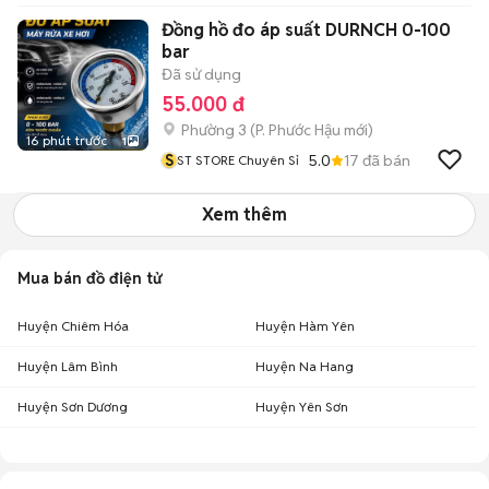
Đồng hồ đo áp suất DURNCH 0-100
bar
Đã sử dụng
55.000 đ
Phường 3
(
P. Phước Hậu
mới)
16 phút trước
1
S
5.0
17
đã bán
ST STORE Chuyên Sỉ
Xem thêm
Mua bán đồ điện tử
Huyện Chiêm Hóa
Huyện Hàm Yên
Huyện Lâm Bình
Huyện Na Hang
Huyện Sơn Dương
Huyện Yên Sơn