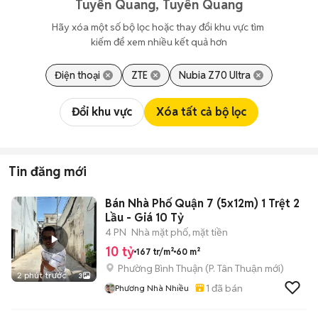
Tuyên Quang, Tuyên Quang
Hãy xóa một số bộ lọc hoặc thay đổi khu vực tìm 
kiếm để xem nhiều kết quả hơn
Điện thoại
ZTE
Nubia Z70 Ultra
Đổi khu vực
Xóa tất cả bộ lọc
Tin đăng mới
Bán Nhà Phố Quận 7 (5x12m) 1 Trệt 2
Lầu - Giá 10 Tỷ
4 PN
Nhà mặt phố, mặt tiền
10 tỷ
167 tr/m²
60 m²
Phường Bình Thuận
(
P. Tân Thuận
mới)
2 phút trước
3
1
đã bán
Phương Nhà Nhiều