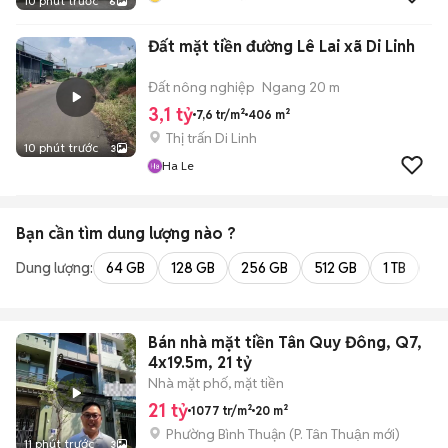
10 phút trước
6
Đất mặt tiền đường Lê Lai xã Di Linh
Đất nông nghiệp
Ngang 20 m
3,1 tỷ
7,6 tr/m²
406 m²
Thị trấn Di Linh
10 phút trước
3
Ha Le
Bạn cần tìm
dung lượng
nào ?
Dung lượng:
64 GB
128 GB
256 GB
512 GB
1 TB
2 
Bán nhà mặt tiền Tân Quy Đông, Q7,
4x19.5m, 21 tỷ
Nhà mặt phố, mặt tiền
21 tỷ
1077 tr/m²
20 m²
Phường Bình Thuận
(
P. Tân Thuận
mới)
11 phút trước
3