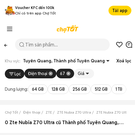
Voucher KFC đến 100k
Tải app
Chỉ có trên app Chợ Tốt
Khu vực:
Tuyên Quang, Thành phố Tuyên Quang
Xoá lọc
Điện thoại
67
Giá
Lọc
Dung lượng:
64 GB
128 GB
256 GB
512 GB
1 TB
2 
Chợ Tốt
Điện thoại
ZTE
ZTE Nubia Z70 Ultra
ZTE Nubia Z70 Ultra 
0 Zte Nubia Z70 Ultra cũ Thành phố Tuyên Quang, Tuyên Quang đẹp