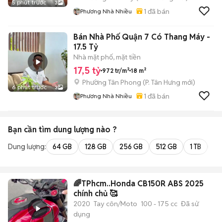
5 phút trước
3
1
đã bán
Phương Nhà Nhiều
Bán Nhà Phố Quận 7 Có Thang Máy -
17.5 Tỷ
Nhà mặt phố, mặt tiền
17,5 tỷ
972 tr/m²
18 m²
Phường Tân Phong
(
P. Tân Hưng
mới)
6 phút trước
3
1
đã bán
Phương Nhà Nhiều
Bạn cần tìm
dung lượng
nào ?
Dung lượng:
64 GB
128 GB
256 GB
512 GB
1 TB
2 
🌈TPhcm..Honda CB150R ABS 2025
chính chủ 🥰
2020
Tay côn/Moto
100 - 175 cc
Đã sử
dụng