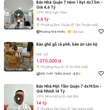
Bán Nhà Quận 7 Hẻm 1 Xẹt 4x7.5m -
Giá 4,6 Tỷ
2 PN
Nhà ngõ, hẻm
4,6 tỷ
Phường Bình Thuận
(
P. Tân Thuận
mới)
3 phút trước
3
1
đã bán
Phương Nhà Nhiều
Bàn ghế gỗ cà phê, bàn ăn căn hộ
Mới
Gỗ
1.070.000 đ
Phường Hòa An
(
P. An Khê
mới)
4 phút trước
5
4.8
NỘI THẤT TRẦN DUNG
Bán Nhà Mặt Tiền Quận 7 4x19.5m -
Giá Nhỉnh 14 Tỷ
3 PN
Nhà mặt phố, mặt tiền
14 tỷ
Phường Tân Quy
(
P. Tân Hưng
mới)