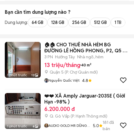
Bạn cần tìm
dung lượng
nào ?
Dung lượng:
64 GB
128 GB
256 GB
512 GB
1 TB
2 
🏠🏠 CHO THUÊ NHÀ HẺM BG
ĐƯỜNG LÊ HỒNG PHONG, P2, Q5 -
DT 5M×8M
3 PN
Hướng Tây
Nhà ngõ, hẻm
13 triệu/tháng
40 m²
Quận 5
(
P. Chợ Quán
mới)
1 phút trước
12
4.8
Nguyễn Quốc Việt
❤️❤️ XÃ Amply Jarguar-203SE ( Giới
Hạn -98% )
6.200.000 đ
Q. Gò Vấp
(
P. Hạnh Thông
mới)
181
đã
5.0
AUDIO GOLD MR DŨNG
1 phút trước
6
bán
GÒ VẤP