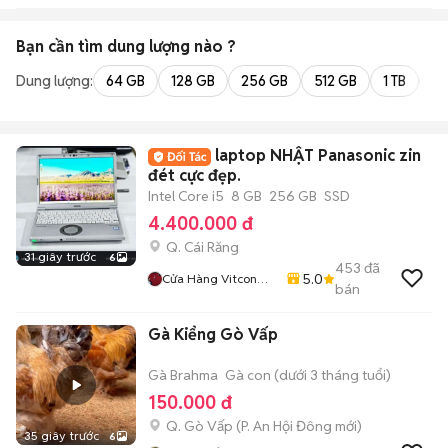
Bạn cần tìm
dung lượng
nào ?
Dung lượng:
64 GB
128 GB
256 GB
512 GB
1 TB
2 
laptop NHẬT Panasonic zin
đét cực đẹp.
Intel Core i5
8 GB
256 GB
SSD
4.400.000 đ
Q. Cái Răng
31 giây trước
6
453
đã
5.0
Cửa Hàng Vitcon
bán
Mobile
Gà Kiểng Gò Vấp
Gà Brahma
Gà con (dưới 3 tháng tuổi)
150.000 đ
Q. Gò Vấp
(
P. An Hội Đông
mới)
35 giây trước
6