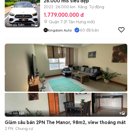
26.000 mls siêu đẹp
2022
26.000 km
Xăng
Tự động
1.779.000.000 đ
Quận 7
(
P. Tân Hưng
mới)
Tin ưu tiên
15
60
đã bán
Kingdom Auto
Tin nổi bật
9
+
2
Giảm sâu bán 2PN The Manor, 98m2, view thoáng mát
2 PN
Chung cư