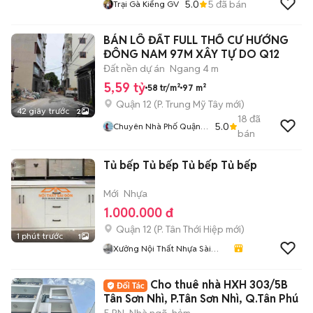
5.0
5
đã bán
Trại Gà Kiểng GV
BÁN LÔ ĐẤT FULL THỔ CƯ HƯỚNG
ĐÔNG NAM 97M XÂY TỰ DO Q12
Đất nền dự án
Ngang 4 m
5,59 tỷ
58 tr/m²
97 m²
Quận 12
(
P. Trung Mỹ Tây
mới)
42 giây trước
2
18
đã
5.0
Chuyên Nhà Phố Quận
bán
12
Tủ bếp Tủ bếp Tủ bếp Tủ bếp
Mới
Nhựa
1.000.000 đ
Quận 12
(
P. Tân Thới Hiệp
mới)
1 phút trước
1
Xưởng Nội Thất Nhựa Sài
Gòn
Cho thuê nhà HXH 303/5B
Tân Sơn Nhì, P.Tân Sơn Nhì, Q.Tân Phú