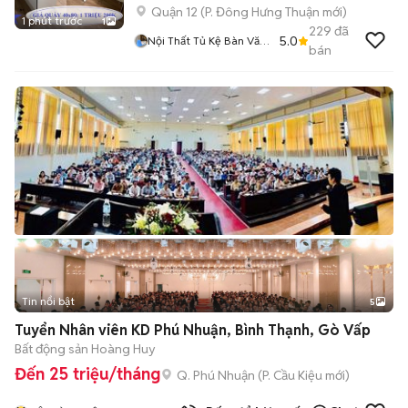
Quận 12
(
P. Đông Hưng Thuận
mới)
1 phút trước
1
229
đã
5.0
Nội Thất Tủ Kệ Bàn Văn
bán
Phòng
Tin nổi bật
5
Tuyển Nhân viên KD Phú Nhuận, Bình Thạnh, Gò Vấp
Bất động sản Hoàng Huy
Đến 25 triệu/tháng
Q. Phú Nhuận
(
P. Cầu Kiệu
mới)