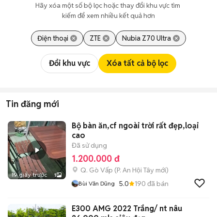
Hãy xóa một số bộ lọc hoặc thay đổi khu vực tìm 
kiếm để xem nhiều kết quả hơn
Điện thoại
ZTE
Nubia Z70 Ultra
Đổi khu vực
Xóa tất cả bộ lọc
Tin đăng mới
Bộ bàn ăn,cf ngoài trời rất đẹp,loại
cao
Đã sử dụng
1.200.000 đ
Q. Gò Vấp
(
P. An Hội Tây
mới)
19 giây trước
1
5.0
190
đã bán
Bùi Văn Dũng
E300 AMG 2022 Trắng/ nt nâu