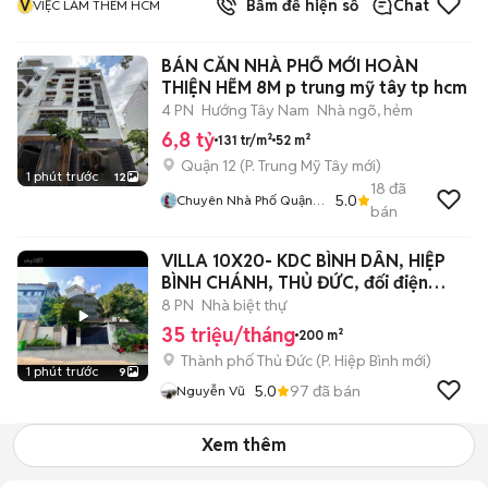
V
Bấm để hiện số
Chat
VIỆC LÀM THÊM HCM
BÁN CĂN NHÀ PHỐ MỚI HOÀN
THIỆN HẼM 8M p trung mỹ tây tp hcm
4 PN
Hướng Tây Nam
Nhà ngõ, hẻm
6,8 tỷ
131 tr/m²
52 m²
Quận 12
(
P. Trung Mỹ Tây
mới)
1 phút trước
12
18
đã
5.0
Chuyên Nhà Phố Quận
bán
12
VILLA 10X20- KDC BÌNH DÂN, HIỆP
BÌNH CHÁNH, THỦ ĐỨC, đối điện
Gigamall
8 PN
Nhà biệt thự
35 triệu/tháng
200 m²
Thành phố Thủ Đức
(
P. Hiệp Bình
mới)
1 phút trước
9
5.0
97
đã bán
Nguyễn Vũ
Xem thêm