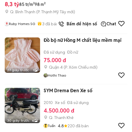
8,3 tỷ
85 tr/m²
98 m²
Q. Bình Thạnh
(
P. Thạnh Mỹ Tây
mới)
3
đã bán
Bấm để hiện số
Chat
Ruby Homes SG
Đồ bộ nữ Hồng M chất liệu mềm mại
Đã sử dụng
Đồ nữ
75.000 đ
Quận 4
(
P. Xóm Chiếu
mới)
27 giây trước
1
Hothi Thao
SYM Drema Đen Xe số
2010
Xe số
Đã sử dụng
4.500.000 đ
Q. Thanh Khê
30 giây trước
6
T
4.8
220
đã bán
Tuấn