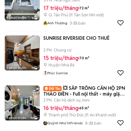
5 PN
Nhà ngõ, hẻm
17 triệu/tháng
72 m²
Q. Tân Phú
(
P. Tân Sơn Nhì
mới)
1 phút trước
6
A
3
đã bán
Anh Thương
SUNRISE RIVERSIDE CHO THUÊ
2 PN
Chung cư
15 triệu/tháng
70 m²
Huyện Nhà Bè
1 phút trước
11
Phúc Sunrise
💥 SẮP TRỐNG CĂN HỘ 2PN
THẢO ĐIỀN - Full nội thất - máy giặt
riêng
2 PN
Căn hộ dịch vụ, mini
16 triệu/tháng
65 m²
Thành phố Thủ Đức
(
P. An Khánh
mới)
1 phút trước
12
8
đã bán
Quỳnh Như HiFriendz