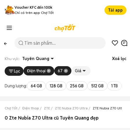
Voucher KFC đến 100k
Tải app
Chỉ có trên app Chợ Tốt
Khu vực:
Tuyên Quang
Xoá lọc
Điện thoại
67
Giá
Lọc
Dung lượng:
64 GB
128 GB
256 GB
512 GB
1 TB
2 
Chợ Tốt
Điện thoại
ZTE
ZTE Nubia Z70 Ultra
ZTE Nubia Z70 Ultra 
0 Zte Nubia Z70 Ultra cũ Tuyên Quang đẹp