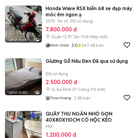
Honda Wave RSX biển 68 xe đẹp máy
móc êm ngon ạ
2015
Xe số
Đã sử dụng
7.800.000 đ
Quận 12
(
P. Tân Thới Hiệp
mới)
1 phút trước
7
3.0
347
đã bán
Minh Chính
Giường Gỗ Nâu Đen Đã qua sử dụng
Đã sử dụng
2.500.000 đ
Q. Ba Đình
(
P. Giảng Võ
mới)
1 phút trước
1
2
đã bán
Thoa Hoang
QUẦY THU NGÂN NHỎ GỌN
40X80X110CM CÓ HỘC KÉO
Mới
1.200.000 đ