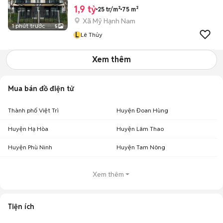
1,9 tỷ
25 tr/m²
75 m²
Xã Mỹ Hạnh Nam
1 phút trước
5
L
Lê Thủy
Xem thêm
Mua bán đồ điện tử
Thành phố Việt Trì
Huyện Đoan Hùng
Huyện Hạ Hòa
Huyện Lâm Thao
Huyện Phù Ninh
Huyện Tam Nông
Xem thêm
Tiện ích