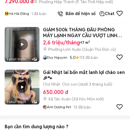
7.290.000 đ
Phường Hiệp Thành
(
P. Tân Thới Hiệp
mới)
H
1
đã bán
Bấm để hiện số
Chat
Hà Hải Đăng
GIẢM 500k THÁNG ĐẦU PHÒNG
MÁY LẠNH NGAY CẦU VƯỢT LINH
XUÂN
2,6 triệu/tháng
17 m²
Phường Linh Xuân (Quận Thủ Đức cũ)
5.0
113
đã bán
Duy Nguyen
1 phút trước
4
Gái Nhật lai bốn mắt lanh lợi chào sen
🎉🐾
Chó Nhật
Chó con (dưới 3 tháng tuổi)
650.000 đ
Xã Tân Xuân
(
Xã Hóc Môn
mới)
1 phút trước
2
13
đã bán
Ánh Dương Pet
Bạn cần tìm
dung lượng
nào ?