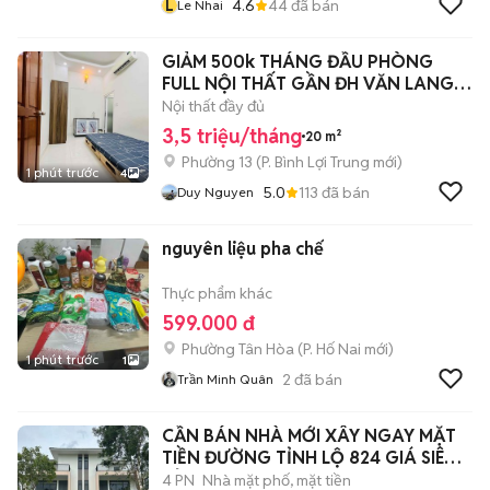
L
4.6
44
đã bán
Le Nhai
GIẢM 500k THÁNG ĐẦU PHÒNG
FULL NỘI THẤT GẦN ĐH VĂN LANG
CS3
Nội thất đầy đủ
3,5 triệu/tháng
20 m²
Phường 13
(
P. Bình Lợi Trung
mới)
1 phút trước
4
5.0
113
đã bán
Duy Nguyen
nguyên liệu pha chế
Thực phẩm khác
599.000 đ
Phường Tân Hòa
(
P. Hố Nai
mới)
1 phút trước
1
2
đã bán
Trần Minh Quân
CẦN BÁN NHÀ MỚI XÂY NGAY MẶT
TIỀN ĐƯỜNG TỈNH LỘ 824 GIÁ SIÊU
RẺ
4 PN
Nhà mặt phố, mặt tiền