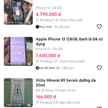
iPhone 12
64 GB
4.790.000 đ
Phường 5
(
P. Thanh Đức
mới)
1 phút trước
6
55
đã bán
Phúc Vinh
Apple iPhone 13 128GB Xanh lá Đã sử
dụng
iPhone 13
128 GB
7.600.000 đ
Phường 1
(
P. Chánh Hưng
mới)
1 phút trước
5
1
đã bán
Hội Đồ Điện Tử
Vichy Mineral 89 Serum dưỡng da
30ml
Đã sử dụng
Cả nam và nữ
166.000 đ
Phường 11
(
P. Bảy Hiền
mới)
1 phút trước
4