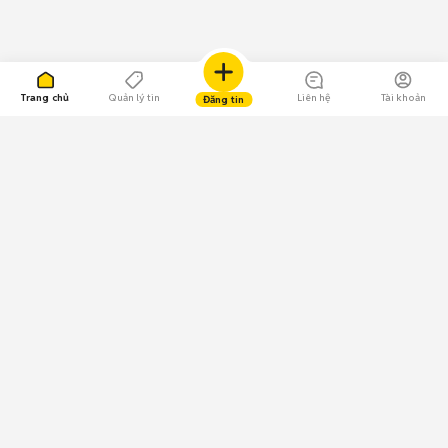
Trang chủ
Quản lý tin
Liên hệ
Tài khoản
Đăng tin
109.000 Bình chọn
Tải ứng dụng Chợ Tốt
Về Chợ Tốt
Quy chế sàn
Chính sách bảo mật
Giải quyết tranh chấp
CÔNG TY TNHH CHỢ TỐT - Người đại diện theo pháp luật:
Nguyễn Trọng Tấn; GPDKKD: 0312120782 do Sở KH & ĐT TP.HCM cấp ngày
11/01/2013;
GPMXH: 185/GP-BTTTT do Bộ Thông tin và Truyền thông