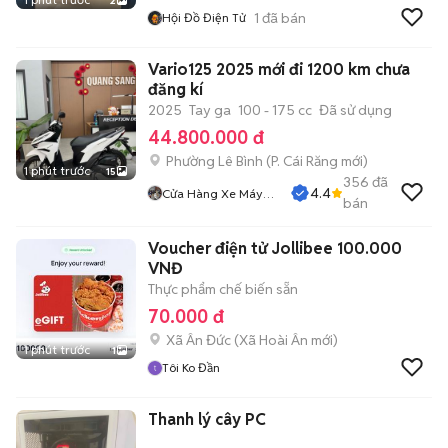
2
1
đã bán
Hội Đồ Điện Tử
Vario125 2025 mới đi 1200 km chưa
đăng kí
2025
Tay ga
100 - 175 cc
Đã sử dụng
44.800.000 đ
Phường Lê Bình
(
P. Cái Răng
mới)
1 phút trước
15
356
đã
4.4
Cửa Hàng Xe Máy
bán
Quang Sang
Voucher điện tử Jollibee 100.000
VNĐ
Thực phẩm chế biến sẵn
70.000 đ
Xã Ân Đức
(
Xã Hoài Ân
mới)
1 phút trước
1
Tôi Ko Đần
Thanh lý cây PC