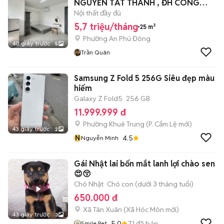
NGUYỄN TẤT THÀNH , ĐH CÔNG
NGHIỆP 4 .
Nội thất đầy đủ
5,7 triệu/tháng
25 m²
Phường An Phú Đông
40 giây trước
5
Trần Quân
Samsung Z Fold 5 256G Siêu đẹp màu
hiếm
Galaxy Z Fold5
256 GB
11.999.999 đ
Phường Khuê Trung
(
P. Cẩm Lệ
mới)
43 giây trước
2
N
4.5
Nguyễn Minh
Gái Nhật lai bốn mắt lanh lợi chào sen
😍😚
Chó Nhật
Chó con (dưới 3 tháng tuổi)
650.000 đ
Xã Tân Xuân
(
Xã Hóc Môn
mới)
43 giây trước
3
5.0
71
đã bán
Smile Pet