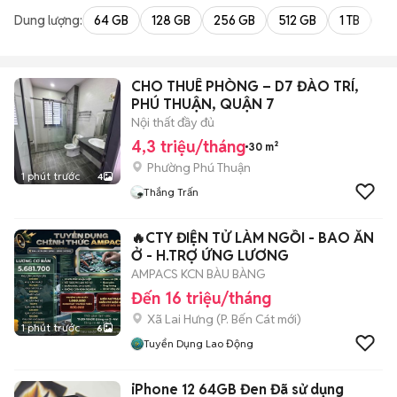
Dung lượng:
64 GB
128 GB
256 GB
512 GB
1 TB
2 
CHO THUÊ PHÒNG – D7 ĐÀO TRÍ,
PHÚ THUẬN, QUẬN 7
Nội thất đầy đủ
4,3 triệu/tháng
30 m²
Phường Phú Thuận
1 phút trước
4
Thắng Trấn
🔥CTY ĐIỆN TỬ LÀM NGỒI - BAO ĂN
Ở - H.TRỢ ỨNG LƯƠNG
AMPACS KCN BÀU BÀNG
Đến 16 triệu/tháng
Xã Lai Hưng
(
P. Bến Cát
mới)
1 phút trước
6
Tuyển Dụng Lao Động
iPhone 12 64GB Đen Đã sử dụng