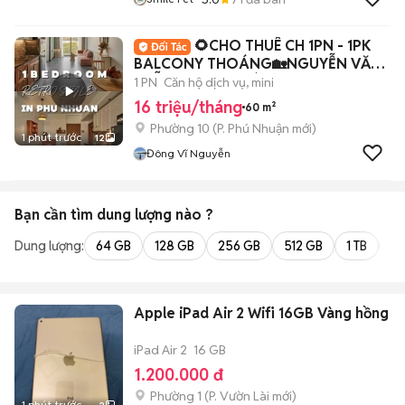
🌻CHO THUÊ CH 1PN - 1PK
BALCONY THOÁNG🏡NGUYỄN VĂN
TRỖI🌳THANG MÁY✨60m2✨
1 PN
Căn hộ dịch vụ, mini
16 triệu/tháng
60 m²
Phường 10
(
P. Phú Nhuận
mới)
1 phút trước
12
Đông Vĩ Nguyễn
Bạn cần tìm
dung lượng
nào ?
Dung lượng:
64 GB
128 GB
256 GB
512 GB
1 TB
2 
Apple iPad Air 2 Wifi 16GB Vàng hồng
iPad Air 2
16 GB
1.200.000 đ
Phường 1
(
P. Vườn Lài
mới)
1 phút trước