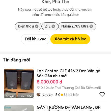
Khê, Phú Thọ
Hãy xóa một số bộ lọc hoặc thay đổi khu vực tìm 
kiếm để xem nhiều kết quả hơn
Điện thoại
ZTE
Nubia Z70S Ultra
Đổi khu vực
Xóa tất cả bộ lọc
Tin đăng mới
Loa Canton GLE 426.2 Đen Vân gỗ
Séc Gần như mới
8.000.000 đ
Xã Xuân Thới Thượng
(
Xã Bà Điểm
mới)
5.0
36
đã bán
Trantram
33 giây trước
5
GẦN TRƯỜNG ĐH VĂN LANG , ĐH