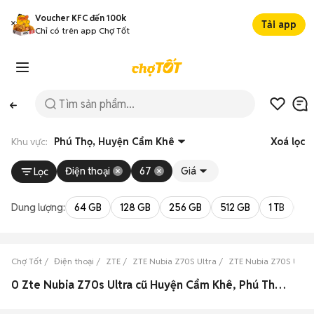
Voucher KFC đến 100k
Tải app
Chỉ có trên app Chợ Tốt
Khu vực:
Phú Thọ, Huyện Cẩm Khê
Xoá lọc
Điện thoại
67
Giá
Lọc
Dung lượng:
64 GB
128 GB
256 GB
512 GB
1 TB
2 
Chợ Tốt
Điện thoại
ZTE
ZTE Nubia Z70S Ultra
ZTE Nubia Z70S Ultra
0 Zte Nubia Z70s Ultra cũ Huyện Cẩm Khê, Phú Thọ đẹp