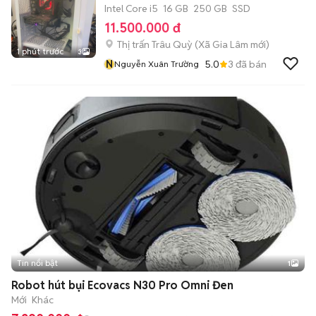
Intel Core i5
16 GB
250 GB
SSD
11.500.000 đ
Thị trấn Trâu Quỳ
(
Xã Gia Lâm
mới)
1 phút trước
3
N
5.0
3
đã bán
Nguyễn Xuân Trường
Tin nổi bật
1
Robot hút bụi Ecovacs N30 Pro Omni Đen
Mới
Khác